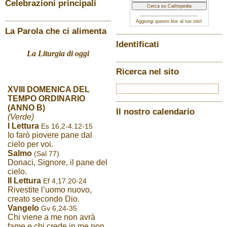
Celebrazioni principali
Aggiungi questo
box
al tuo sito!
La Parola che ci alimenta
Identificati
La Liturgia di oggi
Ricerca nel sito
XVIII DOMENICA DEL
TEMPO ORDINARIO
(ANNO B)
Il nostro calendario
(Verde)
I Lettura
Es 16,2-4.12-15
Io farò piovere pane dal
cielo per voi.
Salmo
(Sal 77)
Donaci, Signore, il pane del
cielo.
II Lettura
Ef 4,17.20-24
Rivestite l’uomo nuovo,
creato secondo Dio.
Vangelo
Gv 6,24-35
Chi viene a me non avrà
fame e chi crede in me non