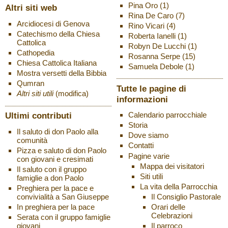
Pina Oro
(1)
Altri siti web
Rina De Caro
(7)
Arcidiocesi di Genova
Rino Vicari
(4)
Catechismo della Chiesa
Roberta Ianelli
(1)
Cattolica
Robyn De Lucchi
(1)
Cathopedia
Rosanna Serpe
(15)
Chiesa Cattolica Italiana
Samuela Debole
(1)
Mostra versetti della Bibbia
Qumran
Tutte le pagine di
Altri siti utili
(modifica)
informazioni
Ultimi contributi
Calendario parrocchiale
Storia
Il saluto di don Paolo alla
Dove siamo
comunità
Contatti
Pizza e saluto di don Paolo
Pagine varie
con giovani e cresimati
Mappa dei visitatori
Il saluto con il gruppo
Siti utili
famiglie a don Paolo
La vita della Parrocchia
Preghiera per la pace e
Il Consiglio Pastorale
convivialità a San Giuseppe
Orari delle
In preghiera per la pace
Celebrazioni
Serata con il gruppo famiglie
Il parroco
giovani