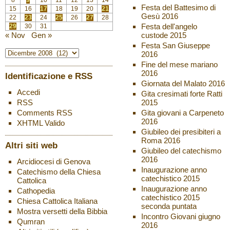
8
9
10
11
12
13
14
Festa del Battesimo di
15
16
17
18
19
20
21
Gesù 2016
22
23
24
25
26
27
28
Festa dell'angelo
29
30
31
custode 2015
« Nov
Gen »
Festa San Giuseppe
2016
Fine del mese mariano
2016
Identificazione e RSS
Giornata del Malato 2016
Accedi
Gita cresimati forte Ratti
2015
RSS
Gita giovani a Carpeneto
Comments
RSS
2016
XHTML
Valido
Giubileo dei presibiteri a
Roma 2016
Altri siti web
Giubileo del catechismo
2016
Arcidiocesi di Genova
Inaugurazione anno
Catechismo della Chiesa
catechistico 2015
Cattolica
Inaugurazione anno
Cathopedia
catechistico 2015
Chiesa Cattolica Italiana
seconda puntata
Mostra versetti della Bibbia
Incontro Giovani giugno
Qumran
2016