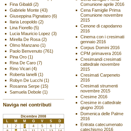
Fina Gibaldi
(2)
Comunione aprile 2016
Gabriele Monte
(43)
Cena Famiglie Prima
Comunione novembre
Giuseppina Pignataro
(6)
2015
Ilaria Leopoldo
(2)
Cenone di capodanno
Lina Fiorello
(5)
2016
Lucia Mauricio Lopez
(3)
Cinema con i cresimati
Mirella De Rosa
(2)
gennaio 2016
Olmo Manzano
(1)
Corpus Domini 2016
Paolo Benvenuto
(761)
CPM primavera 2016
Pina Oro
(1)
Cresimandi cresimati
Rina De Caro
(7)
cattedrale novembre
Rino Vicari
(4)
2015
Roberta Ianelli
(1)
Cresimati Carpeneto
2016
Robyn De Lucchi
(1)
Cresimati strumenti
Rosanna Serpe
(15)
novembre 2015
Samuela Debole
(1)
Cresime 2016
Cresime in cattedrale
Naviga nei contributi
giugno 2016
Domenica delle Palme
Dicembre 2008
2016
L
M
M
G
V
S
D
Entrata catecumenato
1
2
3
4
5
6
7
catechismo 2016