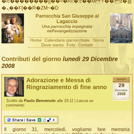
�/c��������[[��<�RI:�:c��MΎ��:z�졾
�ܢ��F[��R�ZM~�D
Parrocchia San Giuseppe al
Lagaccio
Una parrocchia impegnata
nell'evangelizzazione
Home
Calendario parrocchiale
Storia
Dove siamo
Foto
Contatti
Contributi del giorno
lunedì 29 Dicembre
2008
Adorazione e Messa di
lunedì
29
Ringraziamento di fine anno
Dicembre
2008
Scritto da
Paolo Benvenuto
alle 19:11 |
Lascia un
commento
Il giorno 31, mercoledì, vogliamo fare memoria