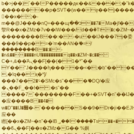
b�>j��)΄��!P�����ԫ��&���;�"k��B
��������p�SVT�(w��ę��!j���
��x�;�-
m��@J����nQ+���պ��כ��7�Ma�jf��J��ͱ4j���Ѳ�
撆R��x�ZMz�7v��IW���/d��ٞ�Тז�c�ZM~�ji�� ߒ��sQz�����Ԡ��DW��3�De�n"��M�+/
��������B��:�-�u��IJ���7j�委
���9��p�=�'m��AN�ޭ�=/
��������B��:�-
�n&������nUf���������q��x�ZM~�
c��
Ϲ�+,&��Ὰܢ��F[��(�1�*"��
ϒ��"J����ԧ�����<�;�b"�� ���"j��
,�!q�� қ�*]/
���؝�2��7�SMc�s"���ޭ�DQ/�应
�ܢ��F_��!� :�s"��
����7`��������F��+�SVT�n"��IJ�
�应����B ��4�
w�D"��IJ�׭�-`������S��9�Dr�ji��EJ߅��gJ�
应��
矁[��x�ZM~�n"��IB؃��!'����Тѕ��+��(m��IK�ʭ�/|
��ϐܢ��F[��x�ZMz�G�� %嬩