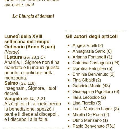
avrà sete, mai!
La Liturgia di domani
Gli autori degli articoli
Lunedì della XVIII
settimana del Tempo
Angela Virelli
(2)
Ordinario (Anno B pari)
Annagrazia Sarro
(6)
(Verde)
Arianna Fontanelli
(1)
I Lettura
Ger 28,1-17
Ananìa, il Signore non ti ha
Caterina Castagnola
(24)
mandato e tu induci questo
Dorotea Petriglieri
(5)
popolo a confidare nella
Erminia Benvenuto
(2)
menzogna.
Fina Gibaldi
(2)
Salmo
(Sal 118)
Gabriele Monte
(43)
Insegnami, Signore, i tuoi
Giuseppina Pignataro
(6)
decreti.
Ilaria Leopoldo
(2)
Vangelo
Mt 14,13-21
Lina Fiorello
(5)
Alzò gli occhi al cielo, recitò
Lucia Mauricio Lopez
(3)
la benedizione, spezzò i
pani e li diede ai discepoli,
Mirella De Rosa
(2)
e i discepoli alla folla.
Olmo Manzano
(1)
Paolo Benvenuto
(761)