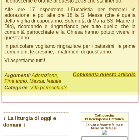
riconoscente e orante di questo 2008 che sta finendo.
Alle ore 17 esporremo l’Eucaristia per fermarci in
adorazione, e poi alle ore 18 la S. Messa (che è quella
della vigilia di capodanno, Solennità di Maria SS. Madre di
Dio), ricordando e ringraziando per tutto quello che la
comunità parrocchiale e la Chiesa hanno potuto vivere in
quest’anno.
In particolare vogliamo ringraziare per i battesimi, le prime
comunioni, le cresime, i matrimoni di quest’anno.
Vi aspettiamo tutti!
Commenta questo articolo
Argomenti
:
Adorazione
,
Fine anno
,
Messa
,
Natale
Categorie
:
Vita parrocchiale
Cathopedia
↓ La liturgia di oggi e
l'Enciclopedia Cattolica
domani ↓
ti invita a leggere la voce
Miracoli di Gesù