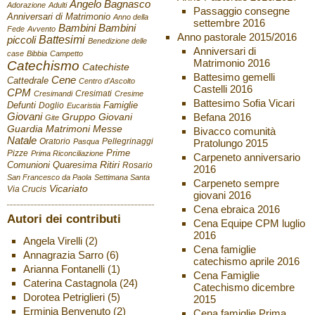
Angelo Bagnasco
Adorazione
Adulti
Passaggio consegne
Anniversari di Matrimonio
Anno della
settembre 2016
Bambini
Bambini
Fede
Avvento
Anno pastorale 2015/2016
Battesimi
piccoli
Benedizione delle
Anniversari di
case
Bibbia
Campetto
Matrimonio 2016
Catechismo
Catechiste
Battesimo gemelli
Cene
Cattedrale
Centro d'Ascolto
Castelli 2016
CPM
Cresimati
Cresimandi
Cresime
Battesimo Sofia Vicari
Defunti
Famiglie
Doglio
Eucaristia
Giovani
Befana 2016
Gruppo Giovani
Gite
Guardia
Matrimoni
Messe
Bivacco comunità
Natale
Oratorio
Pellegrinaggi
Pratolungo 2015
Pasqua
Pizze
Prime
Prima Riconciliazione
Carpeneto anniversario
Ritiri
Comunioni
Quaresima
Rosario
2016
San Francesco da Paola
Settimana Santa
Carpeneto sempre
Vicariato
Via Crucis
giovani 2016
Cena ebraica 2016
Autori dei contributi
Cena Equipe CPM luglio
2016
Angela Virelli
(2)
Cena famiglie
Annagrazia Sarro
(6)
catechismo aprile 2016
Arianna Fontanelli
(1)
Cena Famiglie
Caterina Castagnola
(24)
Catechismo dicembre
Dorotea Petriglieri
(5)
2015
Erminia Benvenuto
(2)
Cena famiglie Prima