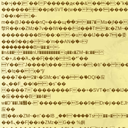
b�>j��)΄��!P�����ԫ��&���;�"k��B
��������p�SVT�(w��ę��!j���
��x�;�-
m��@J����nQ+���պ��כ��7�Ma�jf��J��ͱ4j���Ѳ�
撆R��x�ZMz�7v��IW���/d��ٞ�Тז�c�ZM~�ji�� ߒ��sQz�����Ԡ��DW��3�De�n"��M�+/
��������B��:�-�u��IJ���7j�委
���9��p�=�'m��AN�ޭ�=/
��������B��:�-
�n&������nUf���������q��x�ZM~�
c��
Ϲ�+,&��Ὰܢ��F[��(�1�*"��
ϒ��"J����ԧ�����<�;�b"�� ���"j��
,�!q�� қ�*]/
���؝�2��7�SMc�s"���ޭ�DQ/�应
�ܢ��F_��!� :�s"��
����7`��������F��+�SVT�n"��IJ�
�应����B ��4�
w�D"��IJ�׭�-`������S��9�Dr�ji��EJ߅��gJ�
应��
矁[��x�ZM~�n"��IB؃��!'����Тѕ��+��(m��IK�ʭ�/|
��ϐܢ��F[��x�ZMz�G�� %嬩