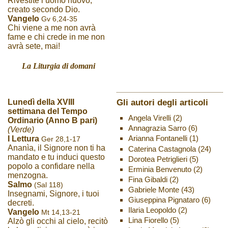
Rivestite l’uomo nuovo,
creato secondo Dio.
Vangelo
Gv 6,24-35
Chi viene a me non avrà
fame e chi crede in me non
avrà sete, mai!
La Liturgia di domani
Gli autori degli articoli
Lunedì della XVIII
settimana del Tempo
Angela Virelli
(2)
Ordinario (Anno B pari)
Annagrazia Sarro
(6)
(Verde)
Arianna Fontanelli
(1)
I Lettura
Ger 28,1-17
Ananìa, il Signore non ti ha
Caterina Castagnola
(24)
mandato e tu induci questo
Dorotea Petriglieri
(5)
popolo a confidare nella
Erminia Benvenuto
(2)
menzogna.
Fina Gibaldi
(2)
Salmo
(Sal 118)
Gabriele Monte
(43)
Insegnami, Signore, i tuoi
Giuseppina Pignataro
(6)
decreti.
Ilaria Leopoldo
(2)
Vangelo
Mt 14,13-21
Lina Fiorello
(5)
Alzò gli occhi al cielo, recitò