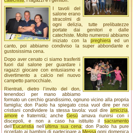
catechisti
, i ragazzi e i genitori.
I tavoli del
salone erano
stracolmi di
ogni delizia, tutte prelibatezze
portate dai genitori e dalle
catechiste. Molto numerosi abbiamo
iniziato con la
preghiera
ed un
canto, poi abbiamo condiviso la super abbondante e
gustosissima cena.
Dopo aver cenato ci siamo trasferiti
fuori dal salone per guardare i
ragazzi giocare con entusiasmo e
divertimento a calcio nel nuovo
campetto parrocchiale.
Rientrati, dietro l’invito del don,
tenendoci per mano abbiamo
formato un cerchio grandissimo, ognuno vicino alla propria
famiglia; don Paolo ha spiegato cosa vuol dire per noi
cristiani condividere la stessa tavola: vuol dire
amicizia
,
amore
e fraternità; anche
Gesù
amava riunirsi con i
discepoli, e non a caso ha istituito il
sacramento
dell'
Eucaristia
nell'
ultima sua cena
; don Paolo ha pure
ricordato ai bambini di partecipare a
Messa
ogni domenica