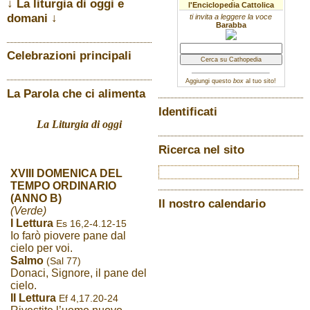
↓ La liturgia di oggi e
l'Enciclopedia Cattolica
domani ↓
ti invita a leggere la voce
Barabba
Celebrazioni principali
Aggiungi questo
box
al tuo sito!
La Parola che ci alimenta
Identificati
La Liturgia di oggi
Ricerca nel sito
XVIII DOMENICA DEL
TEMPO ORDINARIO
(ANNO B)
Il nostro calendario
(Verde)
I Lettura
Es 16,2-4.12-15
Io farò piovere pane dal
cielo per voi.
Salmo
(Sal 77)
Donaci, Signore, il pane del
cielo.
II Lettura
Ef 4,17.20-24