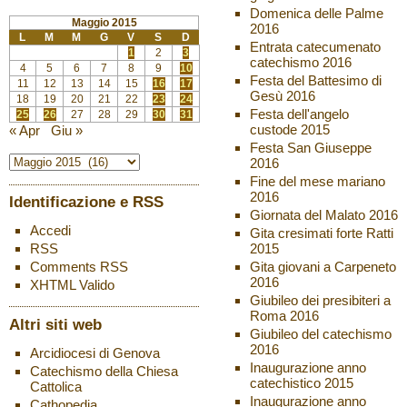
Domenica delle Palme
Maggio 2015
2016
L
M
M
G
V
S
D
Entrata catecumenato
1
2
3
catechismo 2016
4
5
6
7
8
9
10
Festa del Battesimo di
11
12
13
14
15
16
17
Gesù 2016
18
19
20
21
22
23
24
Festa dell'angelo
25
26
27
28
29
30
31
custode 2015
« Apr
Giu »
Festa San Giuseppe
2016
Fine del mese mariano
2016
Identificazione e RSS
Giornata del Malato 2016
Accedi
Gita cresimati forte Ratti
2015
RSS
Gita giovani a Carpeneto
Comments
RSS
2016
XHTML
Valido
Giubileo dei presibiteri a
Roma 2016
Altri siti web
Giubileo del catechismo
2016
Arcidiocesi di Genova
Inaugurazione anno
Catechismo della Chiesa
catechistico 2015
Cattolica
Inaugurazione anno
Cathopedia