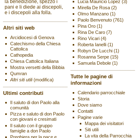
Lucia Mauricio Lopez
(3)
la benedizione, spezzò i
pani e li diede ai discepoli,
Mirella De Rosa
(2)
e i discepoli alla folla.
Olmo Manzano
(1)
Paolo Benvenuto
(761)
Pina Oro
(1)
Altri siti web
Rina De Caro
(7)
Arcidiocesi di Genova
Rino Vicari
(4)
Catechismo della Chiesa
Roberta Ianelli
(1)
Cattolica
Robyn De Lucchi
(1)
Cathopedia
Rosanna Serpe
(15)
Chiesa Cattolica Italiana
Samuela Debole
(1)
Mostra versetti della Bibbia
Qumran
Tutte le pagine di
Altri siti utili
(modifica)
informazioni
Ultimi contributi
Calendario parrocchiale
Storia
Il saluto di don Paolo alla
Dove siamo
comunità
Contatti
Pizza e saluto di don Paolo
Pagine varie
con giovani e cresimati
Mappa dei visitatori
Il saluto con il gruppo
Siti utili
famiglie a don Paolo
La vita della Parrocchia
Preghiera per la pace e