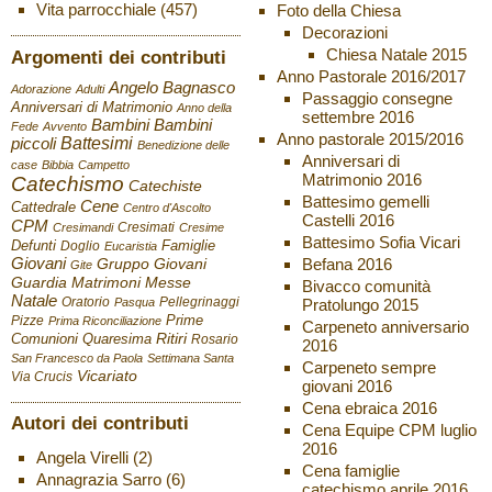
Vita parrocchiale
(457)
Foto della Chiesa
Decorazioni
Chiesa Natale 2015
Argomenti dei contributi
Anno Pastorale 2016/2017
Angelo Bagnasco
Adorazione
Adulti
Passaggio consegne
Anniversari di Matrimonio
Anno della
settembre 2016
Bambini
Bambini
Fede
Avvento
Anno pastorale 2015/2016
Battesimi
piccoli
Benedizione delle
Anniversari di
case
Bibbia
Campetto
Matrimonio 2016
Catechismo
Catechiste
Battesimo gemelli
Cene
Cattedrale
Centro d'Ascolto
Castelli 2016
CPM
Cresimati
Cresimandi
Cresime
Battesimo Sofia Vicari
Defunti
Famiglie
Doglio
Eucaristia
Giovani
Befana 2016
Gruppo Giovani
Gite
Guardia
Matrimoni
Messe
Bivacco comunità
Natale
Oratorio
Pellegrinaggi
Pratolungo 2015
Pasqua
Pizze
Prime
Prima Riconciliazione
Carpeneto anniversario
Ritiri
Comunioni
Quaresima
Rosario
2016
San Francesco da Paola
Settimana Santa
Carpeneto sempre
Vicariato
Via Crucis
giovani 2016
Cena ebraica 2016
Autori dei contributi
Cena Equipe CPM luglio
2016
Angela Virelli
(2)
Cena famiglie
Annagrazia Sarro
(6)
catechismo aprile 2016