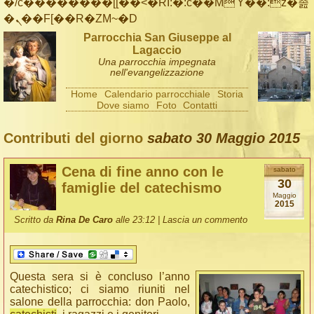
�/c��������[[��<�RI:�:c��MΎ��:z�졾
�ܢ��F[��R�ZM~�D
Parrocchia San Giuseppe al
Lagaccio
Una parrocchia impegnata
nell'evangelizzazione
Home
Calendario parrocchiale
Storia
Dove siamo
Foto
Contatti
Contributi del giorno
sabato 30 Maggio 2015
Cena di fine anno con le
sabato
30
famiglie del catechismo
Maggio
2015
Scritto da
Rina De Caro
alle 23:12 |
Lascia un commento
Questa sera si è concluso l’anno
catechistico; ci siamo riuniti nel
salone della parrocchia: don Paolo,