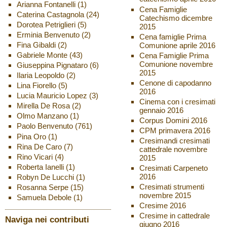
Arianna Fontanelli
(1)
Cena Famiglie
Caterina Castagnola
(24)
Catechismo dicembre
Dorotea Petriglieri
(5)
2015
Erminia Benvenuto
(2)
Cena famiglie Prima
Fina Gibaldi
(2)
Comunione aprile 2016
Gabriele Monte
(43)
Cena Famiglie Prima
Comunione novembre
Giuseppina Pignataro
(6)
2015
Ilaria Leopoldo
(2)
Cenone di capodanno
Lina Fiorello
(5)
2016
Lucia Mauricio Lopez
(3)
Cinema con i cresimati
Mirella De Rosa
(2)
gennaio 2016
Olmo Manzano
(1)
Corpus Domini 2016
Paolo Benvenuto
(761)
CPM primavera 2016
Pina Oro
(1)
Cresimandi cresimati
Rina De Caro
(7)
cattedrale novembre
Rino Vicari
(4)
2015
Roberta Ianelli
(1)
Cresimati Carpeneto
2016
Robyn De Lucchi
(1)
Cresimati strumenti
Rosanna Serpe
(15)
novembre 2015
Samuela Debole
(1)
Cresime 2016
Cresime in cattedrale
Naviga nei contributi
giugno 2016