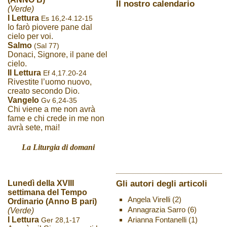
Il nostro calendario
(Verde)
I Lettura
Es 16,2-4.12-15
Io farò piovere pane dal
cielo per voi.
Salmo
(Sal 77)
Donaci, Signore, il pane del
cielo.
II Lettura
Ef 4,17.20-24
Rivestite l’uomo nuovo,
creato secondo Dio.
Vangelo
Gv 6,24-35
Chi viene a me non avrà
fame e chi crede in me non
avrà sete, mai!
La Liturgia di domani
Gli autori degli articoli
Lunedì della XVIII
settimana del Tempo
Angela Virelli
(2)
Ordinario (Anno B pari)
Annagrazia Sarro
(6)
(Verde)
Arianna Fontanelli
(1)
I Lettura
Ger 28,1-17