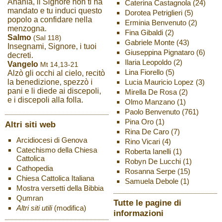
Ananìa, il Signore non ti ha
Caterina Castagnola
(24)
mandato e tu induci questo
Dorotea Petriglieri
(5)
popolo a confidare nella
Erminia Benvenuto
(2)
menzogna.
Fina Gibaldi
(2)
Salmo
(Sal 118)
Gabriele Monte
(43)
Insegnami, Signore, i tuoi
Giuseppina Pignataro
(6)
decreti.
Ilaria Leopoldo
(2)
Vangelo
Mt 14,13-21
Lina Fiorello
(5)
Alzò gli occhi al cielo, recitò
Lucia Mauricio Lopez
(3)
la benedizione, spezzò i
pani e li diede ai discepoli,
Mirella De Rosa
(2)
e i discepoli alla folla.
Olmo Manzano
(1)
Paolo Benvenuto
(761)
Pina Oro
(1)
Altri siti web
Rina De Caro
(7)
Arcidiocesi di Genova
Rino Vicari
(4)
Catechismo della Chiesa
Roberta Ianelli
(1)
Cattolica
Robyn De Lucchi
(1)
Cathopedia
Rosanna Serpe
(15)
Chiesa Cattolica Italiana
Samuela Debole
(1)
Mostra versetti della Bibbia
Qumran
Tutte le pagine di
Altri siti utili
(modifica)
informazioni