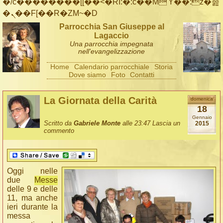
�/c��������[[��<�RI:�:c��MΎ��:z�졾
�ܢ��F[��R�ZM~�D
Parrocchia San Giuseppe al
Lagaccio
Una parrocchia impegnata
nell'evangelizzazione
Home
Calendario parrocchiale
Storia
Dove siamo
Foto
Contatti
La Giornata della Carità
domenica
18
Gennaio
Scritto da
Gabriele Monte
alle 23:47
Lascia un
2015
commento
Oggi nelle
due
Messe
delle 9 e delle
11, ma anche
ieri durante la
messa