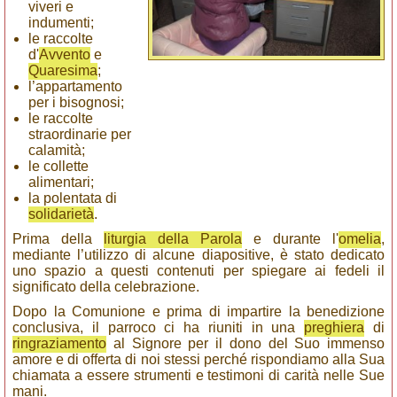
viveri e
indumenti;
le raccolte
d'
Avvento
e
Quaresima
;
l’appartamento
per i bisognosi;
le raccolte
straordinarie per
calamità;
le collette
alimentari;
la polentata di
solidarietà
.
Prima della
liturgia della Parola
e durante l'
omelia
,
mediante l’utilizzo di alcune diapositive, è stato dedicato
uno spazio a questi contenuti per spiegare ai fedeli il
significato della celebrazione.
Dopo la Comunione e prima di impartire la benedizione
conclusiva, il parroco ci ha riuniti in una
preghiera
di
ringraziamento
al Signore per il dono del Suo immenso
amore e di offerta di noi stessi perché rispondiamo alla Sua
chiamata a essere strumenti e testimoni di carità nelle Sue
mani.