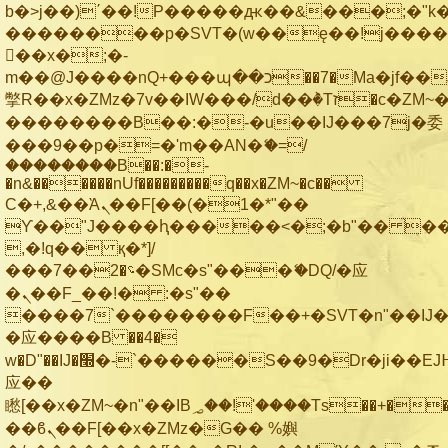
b�>j��)΄��!P�����ԫ��&���;�"k��B
��������p�SVT�(w��ę��!j���
��x�;�-
m��@J����nQ+���պ��כ��7�Ma�jf��J��ͱ4j���Ѳ�
撆R��x�ZMz�7v��IW���/d��ٞ�Тז�c�ZM~�ji�� ߒ��sQz�����Ԡ��DW��3�De�n"��M�+/
��������B��:�-�u��IJ���7j�委
���9��p�=�'m��AN�ޭ�=/
��������B��:�-
�n&������nUf���������q��x�ZM~�
c��
Ϲ�+,&��Ὰܢ��F[��(�1�*"��
ϒ��"J����ԧ�����<�;�b"�� ���"j��
,�!q�� қ�*]/
���؝�2��7�SMc�s"���ޭ�DQ/�应
�ܢ��F_��!� :�s"��
����7`��������F��+�SVT�n"��IJ�
�应����B ��4�
w�D"��IJ�׭�-`������S��9�Dr�ji��EJ߅��gJ�
应��
矁[��x�ZM~�n"��IB؃��!'����Тѕ��+��(m��IK�ʭ�/|
��ϐܢ��F[��x�ZMz�G�� %嬩