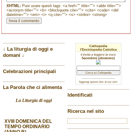
XHTML:
Puoi usare questi tags: <a href="" title=""> <abbr title="">
<acronym title=""> <b> <blockquote cite=""> <cite> <code> <del
datetime=""> <em> <i> <q cite=""> <s> <strike> <strong>
Cathopedia
↓ La liturgia di oggi e
l'Enciclopedia Cattolica
domani ↓
ti invita a leggere la voce
Sacerdote (ebraismo)
Celebrazioni principali
Aggiungi questo
box
al tuo sito!
La Parola che ci alimenta
Identificati
La Liturgia di oggi
Ricerca nel sito
XVIII DOMENICA DEL
TEMPO ORDINARIO
(ANNO B)