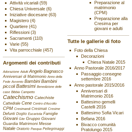
Preparazione al
Attività vicariali
(59)
matrimonio
Chiesa Universale
(6)
(CPM)
Iniziative diocesane
(63)
Preparazione alla
Magistero
(4)
Cresima per
Quartiere
(41)
giovani e adulti
Riflessioni
(3)
Sacramenti
(110)
Tutte le gallerie di foto
Varie
(55)
Vita parrocchiale
(457)
Foto della Chiesa
Decorazioni
Chiesa Natale 2015
Argomenti dei contributi
Anno Pastorale 2016/2017
Angelo Bagnasco
Adorazione
Adulti
Passaggio consegne
Anniversari di Matrimonio
Anno della
settembre 2016
Bambini
Bambini
Fede
Avvento
Anno pastorale 2015/2016
Battesimi
piccoli
Benedizione delle
Anniversari di
case
Bibbia
Campetto
Matrimonio 2016
Catechismo
Catechiste
Battesimo gemelli
Cene
Cattedrale
Centro d'Ascolto
Castelli 2016
CPM
Cresimati
Cresimandi
Cresime
Battesimo Sofia Vicari
Defunti
Famiglie
Doglio
Eucaristia
Giovani
Befana 2016
Gruppo Giovani
Gite
Guardia
Matrimoni
Messe
Bivacco comunità
Natale
Oratorio
Pellegrinaggi
Pratolungo 2015
Pasqua