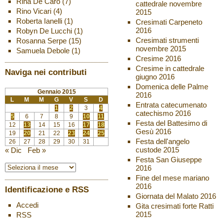
Rina De Caro
(7)
cattedrale novembre
Rino Vicari
(4)
2015
Roberta Ianelli
(1)
Cresimati Carpeneto
2016
Robyn De Lucchi
(1)
Cresimati strumenti
Rosanna Serpe
(15)
novembre 2015
Samuela Debole
(1)
Cresime 2016
Cresime in cattedrale
Naviga nei contributi
giugno 2016
Domenica delle Palme
Gennaio 2015
2016
L
M
M
G
V
S
D
Entrata catecumenato
1
2
3
4
catechismo 2016
5
6
7
8
9
10
11
Festa del Battesimo di
12
13
14
15
16
17
18
Gesù 2016
19
20
21
22
23
24
25
Festa dell'angelo
26
27
28
29
30
31
custode 2015
« Dic
Feb »
Festa San Giuseppe
2016
Fine del mese mariano
2016
Identificazione e RSS
Giornata del Malato 2016
Accedi
Gita cresimati forte Ratti
2015
RSS