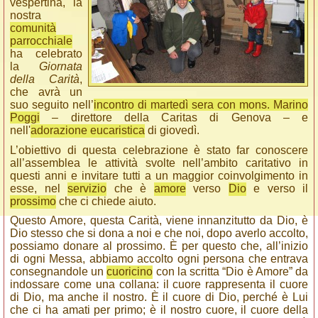
vespertina, la
nostra
comunità
parrocchiale
ha celebrato
la
Giornata
della Carità
,
che avrà un
suo seguito nell’
incontro di martedì sera con mons. Marino
Poggi
– direttore della Caritas di Genova – e
nell'
adorazione eucaristica
di giovedì.
L’obiettivo di questa celebrazione è stato far conoscere
all’assemblea le attività svolte nell’ambito caritativo in
questi anni e invitare tutti a un maggior coinvolgimento in
esse, nel
servizio
che è
amore
verso
Dio
e verso il
prossimo
che ci chiede aiuto.
Questo Amore, questa Carità, viene innanzitutto da Dio, è
Dio stesso che si dona a noi e che noi, dopo averlo accolto,
possiamo donare al prossimo. È per questo che, all’inizio
di ogni Messa, abbiamo accolto ogni persona che entrava
consegnandole un
cuoricino
con la scritta “Dio è Amore” da
indossare come una collana: il cuore rappresenta il cuore
di Dio, ma anche il nostro. È il cuore di Dio, perché è Lui
che ci ha amati per primo; è il nostro cuore, il cuore della