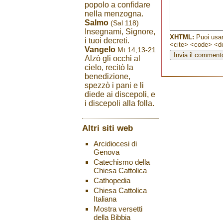
popolo a confidare
nella menzogna.
Salmo
(Sal 118)
Insegnami, Signore,
XHTML:
Puoi usar
i tuoi decreti.
<cite> <code> <de
Vangelo
Mt 14,13-21
Alzò gli occhi al
cielo, recitò la
benedizione,
spezzò i pani e li
diede ai discepoli, e
i discepoli alla folla.
Altri siti web
Arcidiocesi di
Genova
Catechismo della
Chiesa Cattolica
Cathopedia
Chiesa Cattolica
Italiana
Mostra versetti
della Bibbia