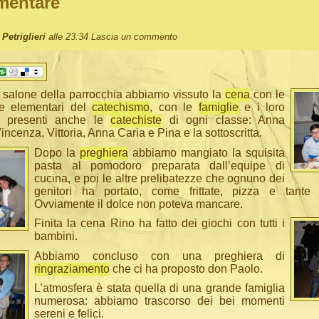
mentare
Petriglieri
alle 23:34
Lascia un commento
 salone della parrocchia abbiamo vissuto la
cena
con le
e elementari del
catechismo
, con le
famiglie
e i loro
o presenti anche le
catechiste
di ogni classe: Anna
incenza, Vittoria, Anna Caria e Pina e la sottoscritta.
Dopo la
preghiera
abbiamo mangiato la squisita
pasta al pomodoro preparata dall’equipe di
cucina, e poi le altre prelibatezze che ognuno dei
genitori ha portato, come frittate, pizza e tante a
Ovviamente il dolce non poteva mancare.
Finita la cena Rino ha fatto dei giochi con tutti i
bambini.
A
bbiamo concluso con una preghiera di
ringraziamento
che ci ha proposto don Paolo.
L’atmosfera è stata quella di una grande famiglia
numerosa: abbiamo trascorso dei bei momenti
sereni e felici.