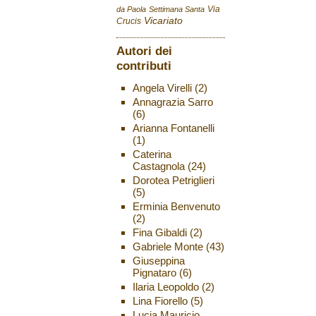
Via
da Paola
Settimana Santa
Vicariato
Crucis
Autori dei
contributi
Angela Virelli
(2)
Annagrazia Sarro
(6)
Arianna Fontanelli
(1)
Caterina
Castagnola
(24)
Dorotea Petriglieri
(5)
Erminia Benvenuto
(2)
Fina Gibaldi
(2)
Gabriele Monte
(43)
Giuseppina
Pignataro
(6)
Ilaria Leopoldo
(2)
Lina Fiorello
(5)
Lucia Mauricio