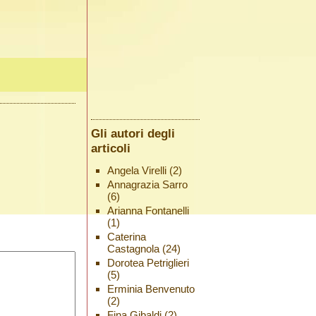
Gli autori degli
articoli
Angela Virelli
(2)
Annagrazia Sarro
(6)
Arianna Fontanelli
(1)
Caterina
Castagnola
(24)
Dorotea Petriglieri
(5)
Erminia Benvenuto
(2)
Fina Gibaldi
(2)