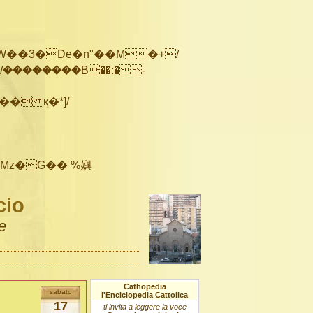
��������B��:�-
cio
e
Cathopedia
sabato
l'Enciclopedia Cattolica
17
ti invita a leggere la voce