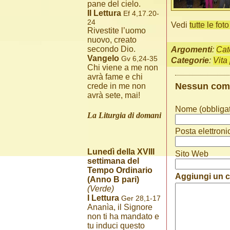
pane del cielo.
II Lettura
Ef 4,17.20-
24
Vedi
tutte le fot
Rivestite l’uomo
nuovo, creato
secondo Dio.
Argomenti
:
Cat
Vangelo
Gv 6,24-35
Categorie
:
Vita
Chi viene a me non
avrà fame e chi
Nessun co
crede in me non
avrà sete, mai!
Nome (obbligat
La Liturgia di domani
Posta elettroni
Lunedì della XVIII
Sito Web
settimana del
Tempo Ordinario
Aggiungi un
(Anno B pari)
(Verde)
I Lettura
Ger 28,1-17
Ananìa, il Signore
non ti ha mandato e
tu induci questo