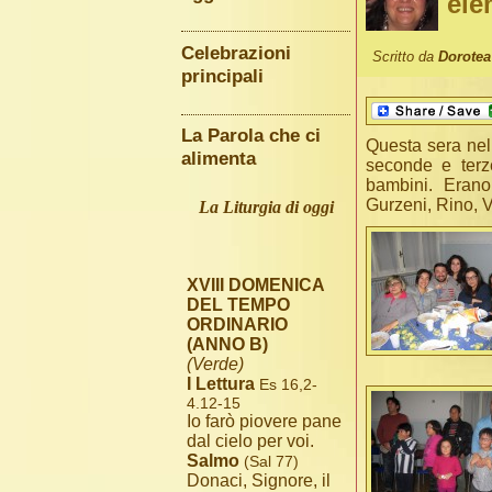
ele
Celebrazioni
Scritto da
Dorotea 
principali
La Parola che ci
Questa sera nel
alimenta
seconde e terz
bambini. Eran
Gurzeni, Rino, V
La Liturgia di oggi
XVIII DOMENICA
DEL TEMPO
ORDINARIO
(ANNO B)
(Verde)
I Lettura
Es 16,2-
4.12-15
Io farò piovere pane
dal cielo per voi.
Salmo
(Sal 77)
Donaci, Signore, il