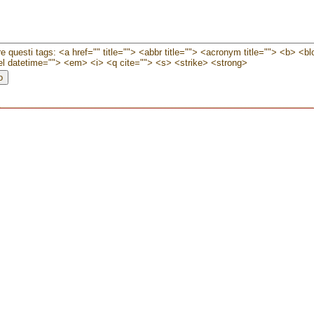
e questi tags: <a href="" title=""> <abbr title=""> <acronym title=""> <b> <b
l datetime=""> <em> <i> <q cite=""> <s> <strike> <strong>