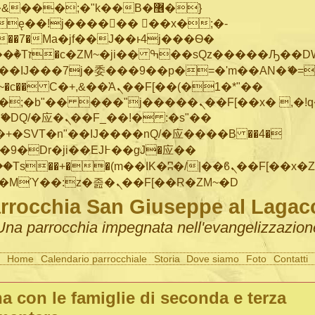
���;�"k��B�޶�}
ę��!j������ ��x�;�-
"��M�+/
IJ���7j�委���9��p�=�'m��AN�ޭ�=/
~�
c�� Ϲ�+,&��Ὰܢ��F[��(�1�*"��
�"j�����ܢ��F[��x� ,�!q�� қ�*]/
�SVT�n"��IJ����nQ/�应����B ��4�
�/c��������[[��<�RI:�:c��MΎ��:z�졾�ܢ��F[��R�ZM~�D
rrocchia San Giuseppe al Lagac
Una parrocchia impegnata nell'evangelizzazion
Home
Calendario parrocchiale
Storia
Dove siamo
Foto
Contatti
a con le famiglie di seconda e terza