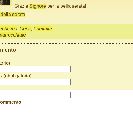
Grazie
Signore
per la bella serata!
o della serata
.
echismo
,
Cene
,
Famiglie
 parrocchiale
mmento
orio)
ca(obbligatorio)
 commento