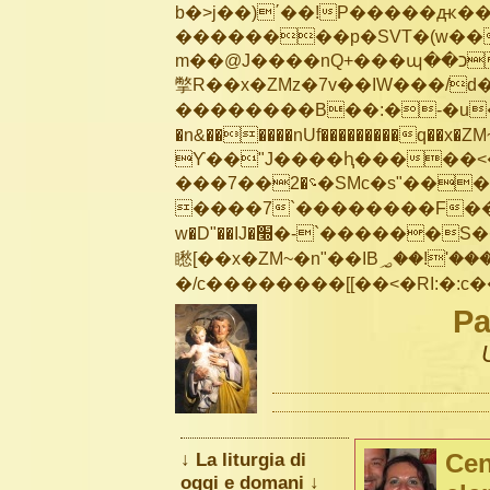
b�>j��)΄��!P�����ԫ��&
��������p�SVT�(w��
m��@J����nQ+���պ��כ��7�Ma�jf��J��ͱ4j���Ѳ�
撆R��x�ZMz�7v��IW���/d��ٞ�Тז�c�ZM~�ji�� ߒ��sQz�����Ԡ��DW��3�De�n
��������B��:�-�u��
�n&������nUf���������q��x�ZM
ϒ��"J����ԧ�����<�;�b"�� ��
���؝�2��7�SMc�s"���ޭ�DQ/�应�ܢ��F_��!� :�s"��
����7`��������F��+
w�D"��IJ�׭�-`������S��9�Dr�ji��EJ߅��gJ�应��
矁[��x�ZM~�n"��IB؃��!'����Тѕ��+��(m��IK�ʭ�/|��ϐܢ��F[��x�ZMz�G�� %嬩
Pa
↓ La liturgia di
Cen
oggi e domani ↓