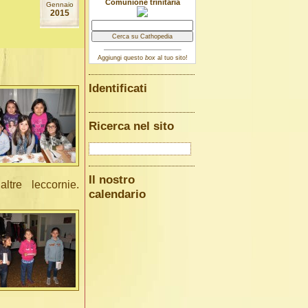
Comunione trinitaria
Gennaio
2015
Aggiungi questo
box
al tuo sito!
Identificati
Ricerca nel sito
Il nostro
ltre leccornie.
calendario