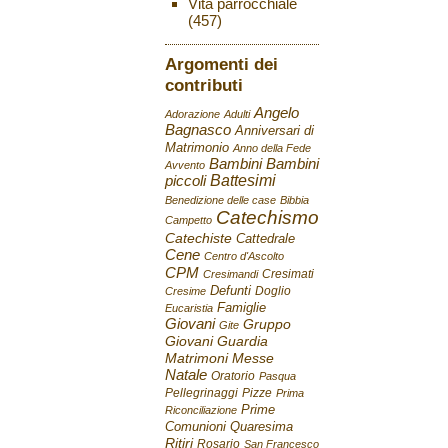
Vita parrocchiale
(457)
Argomenti dei
contributi
Angelo
Adorazione
Adulti
Bagnasco
Anniversari di
Matrimonio
Anno della Fede
Bambini
Bambini
Avvento
Battesimi
piccoli
Benedizione delle case
Bibbia
Catechismo
Campetto
Catechiste
Cattedrale
Cene
Centro d'Ascolto
CPM
Cresimati
Cresimandi
Defunti
Doglio
Cresime
Famiglie
Eucaristia
Giovani
Gruppo
Gite
Giovani
Guardia
Matrimoni
Messe
Natale
Oratorio
Pasqua
Pellegrinaggi
Pizze
Prima
Prime
Riconciliazione
Comunioni
Quaresima
Ritiri
Rosario
San Francesco