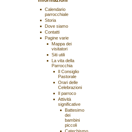
informazioni
Calendario
parrocchiale
Storia
Dove siamo
Contatti
Pagine varie
Mappa dei
visitatori
Siti utili
La vita della
Parrocchia
Il Consiglio
Pastorale
Orari delle
Celebrazioni
Il parroco
Attività
significative
Battesimo
dei
bambini
piccoli
Catechismo