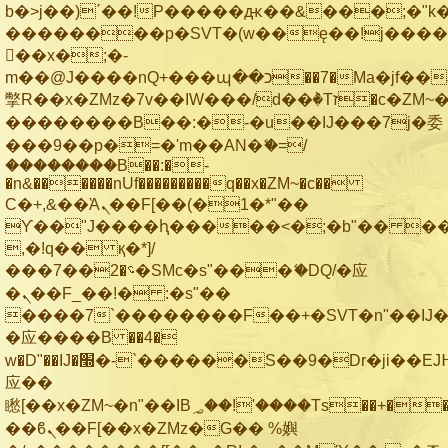
b�>j��)΄��!P�����ԫ��&���;�"k��B
��������p�SVT�(w��ę��!j���
��x�;�-
m��@J����nQ+���պ��כ��7�Ma�jf��J��ͱ4j���Ѳ�
撆R��x�ZMz�7v��IW���/d��ٞ�Тז�c�ZM~�ji�� ߒ��sQz�����Ԡ��DW��3�De�n"��M�+/
��������B��:�-�u��IJ���7j�委
���9��p�=�'m��AN�ޭ�=/
��������B��:�-
�n&������nUf���������q��x�ZM~�
c��
Ϲ�+,&��Ὰܢ��F[��(�1�*"��
ϒ��"J����ԧ�����<�;�b"�� ���"j��
,�!q�� қ�*]/
���؝�2��7�SMc�s"���ޭ�DQ/�应
�ܢ��F_��!� :�s"��
����7`��������F��+�SVT�n"��IJ�
�应����B ��4�
w�D"��IJ�׭�-`������S��9�Dr�ji��EJ߅��gJ�
应��
矁[��x�ZM~�n"��IB؃��!'����Тѕ��+��(m��IK�ʭ�/|
��ϐܢ��F[��x�ZMz�G�� %嬩