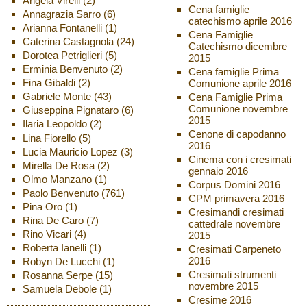
Angela Virelli
(2)
Cena famiglie
Annagrazia Sarro
(6)
catechismo aprile 2016
Arianna Fontanelli
(1)
Cena Famiglie
Caterina Castagnola
(24)
Catechismo dicembre
Dorotea Petriglieri
(5)
2015
Erminia Benvenuto
(2)
Cena famiglie Prima
Fina Gibaldi
(2)
Comunione aprile 2016
Gabriele Monte
(43)
Cena Famiglie Prima
Comunione novembre
Giuseppina Pignataro
(6)
2015
Ilaria Leopoldo
(2)
Cenone di capodanno
Lina Fiorello
(5)
2016
Lucia Mauricio Lopez
(3)
Cinema con i cresimati
Mirella De Rosa
(2)
gennaio 2016
Olmo Manzano
(1)
Corpus Domini 2016
Paolo Benvenuto
(761)
CPM primavera 2016
Pina Oro
(1)
Cresimandi cresimati
Rina De Caro
(7)
cattedrale novembre
Rino Vicari
(4)
2015
Roberta Ianelli
(1)
Cresimati Carpeneto
2016
Robyn De Lucchi
(1)
Cresimati strumenti
Rosanna Serpe
(15)
novembre 2015
Samuela Debole
(1)
Cresime 2016