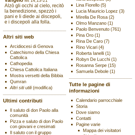
Vangelo
Mt 14,13-21
Lina Fiorello
(5)
Alzò gli occhi al cielo, recitò
Lucia Mauricio Lopez
(3)
la benedizione, spezzò i
pani e li diede ai discepoli,
Mirella De Rosa
(2)
e i discepoli alla folla.
Olmo Manzano
(1)
Paolo Benvenuto
(761)
Pina Oro
(1)
Altri siti web
Rina De Caro
(7)
Arcidiocesi di Genova
Rino Vicari
(4)
Catechismo della Chiesa
Roberta Ianelli
(1)
Cattolica
Robyn De Lucchi
(1)
Cathopedia
Rosanna Serpe
(15)
Chiesa Cattolica Italiana
Samuela Debole
(1)
Mostra versetti della Bibbia
Qumran
Tutte le pagine di
Altri siti utili
(modifica)
informazioni
Ultimi contributi
Calendario parrocchiale
Storia
Il saluto di don Paolo alla
Dove siamo
comunità
Contatti
Pizza e saluto di don Paolo
Pagine varie
con giovani e cresimati
Mappa dei visitatori
Il saluto con il gruppo