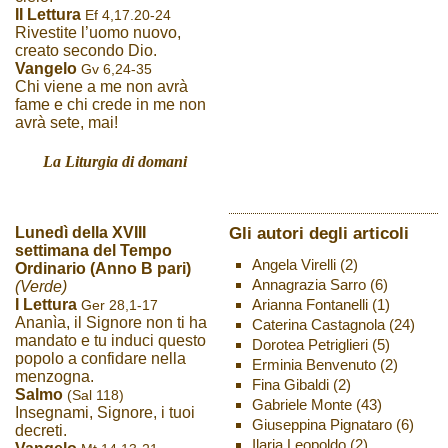
II Lettura
Ef 4,17.20-24
Rivestite l’uomo nuovo,
creato secondo Dio.
Vangelo
Gv 6,24-35
Chi viene a me non avrà
fame e chi crede in me non
avrà sete, mai!
La Liturgia di domani
Gli autori degli articoli
Lunedì della XVIII
settimana del Tempo
Angela Virelli
(2)
Ordinario (Anno B pari)
Annagrazia Sarro
(6)
(Verde)
Arianna Fontanelli
(1)
I Lettura
Ger 28,1-17
Ananìa, il Signore non ti ha
Caterina Castagnola
(24)
mandato e tu induci questo
Dorotea Petriglieri
(5)
popolo a confidare nella
Erminia Benvenuto
(2)
menzogna.
Fina Gibaldi
(2)
Salmo
(Sal 118)
Gabriele Monte
(43)
Insegnami, Signore, i tuoi
Giuseppina Pignataro
(6)
decreti.
Ilaria Leopoldo
(2)