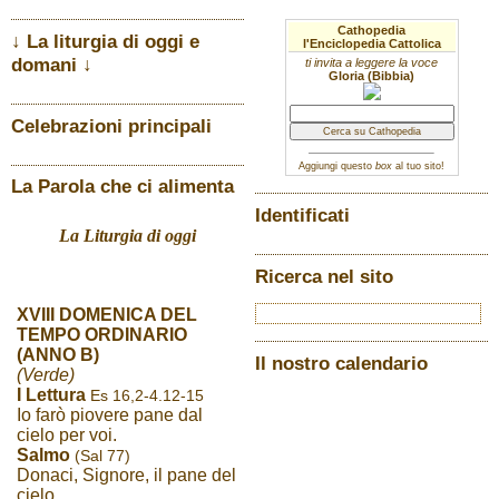
Cathopedia
↓ La liturgia di oggi e
l'Enciclopedia Cattolica
domani ↓
ti invita a leggere la voce
Gloria (Bibbia)
Celebrazioni principali
Aggiungi questo
box
al tuo sito!
La Parola che ci alimenta
Identificati
La Liturgia di oggi
Ricerca nel sito
XVIII DOMENICA DEL
TEMPO ORDINARIO
(ANNO B)
Il nostro calendario
(Verde)
I Lettura
Es 16,2-4.12-15
Io farò piovere pane dal
cielo per voi.
Salmo
(Sal 77)
Donaci, Signore, il pane del
cielo.