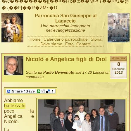
�/c��������[[��<�RI:�:c��MΎ��:z�졾
�ܢ��F[��R�ZM~�D
Parrocchia San Giuseppe al
Lagaccio
Una parrocchia impegnata
nell'evangelizzazione
Home
Calendario parrocchiale
Storia
Dove siamo
Foto
Contatti
Nicolò e Angelica figli di Dio!
domenica
8
Dicembre
Scritto da
Paolo Benvenuto
alle 17:28
Lascia un
2013
commento
Abbiamo
battezzato
poco fa
Angelica e
Nicolò.
La