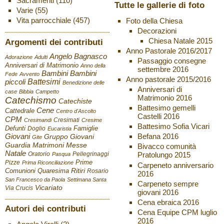
Sacramenti
(110)
Tutte le gallerie di foto
Varie
(55)
Vita parrocchiale
(457)
Foto della Chiesa
Decorazioni
Chiesa Natale 2015
Argomenti dei contributi
Anno Pastorale 2016/2017
Angelo Bagnasco
Adorazione
Adulti
Passaggio consegne
Anniversari di Matrimonio
Anno della
settembre 2016
Bambini
Bambini
Fede
Avvento
Anno pastorale 2015/2016
Battesimi
piccoli
Benedizione delle
Anniversari di
case
Bibbia
Campetto
Matrimonio 2016
Catechismo
Catechiste
Battesimo gemelli
Cene
Cattedrale
Centro d'Ascolto
Castelli 2016
CPM
Cresimati
Cresimandi
Cresime
Battesimo Sofia Vicari
Defunti
Famiglie
Doglio
Eucaristia
Giovani
Befana 2016
Gruppo Giovani
Gite
Guardia
Matrimoni
Messe
Bivacco comunità
Natale
Oratorio
Pellegrinaggi
Pratolungo 2015
Pasqua
Pizze
Prime
Prima Riconciliazione
Carpeneto anniversario
Ritiri
Comunioni
Quaresima
Rosario
2016
San Francesco da Paola
Settimana Santa
Carpeneto sempre
Vicariato
Via Crucis
giovani 2016
Cena ebraica 2016
Autori dei contributi
Cena Equipe CPM luglio
2016