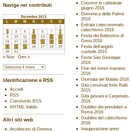
Cresime in cattedrale
Naviga nei contributi
giugno 2016
Domenica delle Palme
Dicembre 2013
2016
L
M
M
G
V
S
D
Entrata catecumenato
1
catechismo 2016
2
3
4
5
6
7
8
Festa del Battesimo di
9
10
11
12
13
14
15
Gesù 2016
16
17
18
19
20
21
22
Festa dell'angelo
23
24
25
26
27
28
29
custode 2015
30
31
« Nov
Gen »
Festa San Giuseppe
2016
Fine del mese mariano
2016
Giornata del Malato 2016
Identificazione e RSS
Gita cresimati forte Ratti
Accedi
2015
RSS
Gita giovani a Carpeneto
2016
Comments
RSS
Giubileo dei presibiteri a
XHTML
Valido
Roma 2016
Giubileo del catechismo
Altri siti web
2016
Inaugurazione anno
Arcidiocesi di Genova