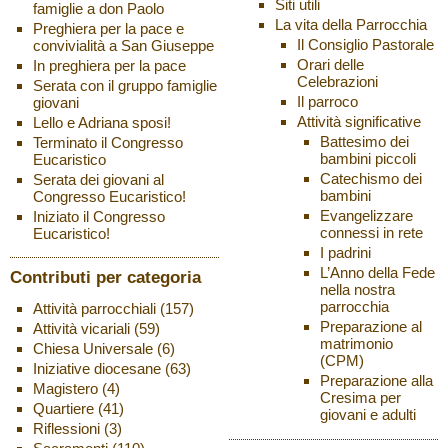
Siti utili
famiglie a don Paolo
La vita della Parrocchia
Preghiera per la pace e
Il Consiglio Pastorale
convivialità a San Giuseppe
Orari delle
In preghiera per la pace
Celebrazioni
Serata con il gruppo famiglie
Il parroco
giovani
Attività significative
Lello e Adriana sposi!
Battesimo dei
Terminato il Congresso
bambini piccoli
Eucaristico
Catechismo dei
Serata dei giovani al
bambini
Congresso Eucaristico!
Evangelizzare
Iniziato il Congresso
connessi in rete
Eucaristico!
I padrini
L’Anno della Fede
Contributi per categoria
nella nostra
parrocchia
Attività parrocchiali
(157)
Preparazione al
Attività vicariali
(59)
matrimonio
Chiesa Universale
(6)
(CPM)
Iniziative diocesane
(63)
Preparazione alla
Magistero
(4)
Cresima per
Quartiere
(41)
giovani e adulti
Riflessioni
(3)