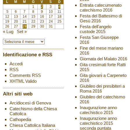
L
M
M
G
V
S
D
Entrata catecumenato
1
2
3
4
catechismo 2016
5
6
7
8
9
10
11
Festa del Battesimo di
12
13
14
15
16
17
18
Gesù 2016
19
20
21
22
23
24
25
Festa dell'angelo
26
27
28
29
30
31
custode 2015
« Lug
Set »
Festa San Giuseppe
2016
Fine del mese mariano
2016
Identificazione e RSS
Giornata del Malato 2016
Accedi
Gita cresimati forte Ratti
2015
RSS
Gita giovani a Carpeneto
Comments
RSS
2016
XHTML
Valido
Giubileo dei presibiteri a
Roma 2016
Altri siti web
Giubileo del catechismo
2016
Arcidiocesi di Genova
Inaugurazione anno
Catechismo della Chiesa
catechistico 2015
Cattolica
Inaugurazione anno
Cathopedia
catechistico 2015
Chiesa Cattolica Italiana
seconda puntata