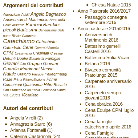
Chiesa Natale 2015
Argomenti dei contributi
Anno Pastorale 2016/2017
Angelo Bagnasco
Adorazione
Adulti
Passaggio consegne
Anniversari di Matrimonio
Anno della
settembre 2016
Bambini
Bambini
Fede
Avvento
Anno pastorale 2015/2016
Battesimi
piccoli
Benedizione delle
Anniversari di
case
Bibbia
Campetto
Matrimonio 2016
Catechismo
Catechiste
Battesimo gemelli
Cene
Cattedrale
Centro d'Ascolto
Castelli 2016
CPM
Cresimati
Cresimandi
Cresime
Battesimo Sofia Vicari
Defunti
Famiglie
Doglio
Eucaristia
Giovani
Befana 2016
Gruppo Giovani
Gite
Guardia
Matrimoni
Messe
Bivacco comunità
Natale
Oratorio
Pellegrinaggi
Pratolungo 2015
Pasqua
Pizze
Prime
Prima Riconciliazione
Carpeneto anniversario
Ritiri
Comunioni
Quaresima
Rosario
2016
San Francesco da Paola
Settimana Santa
Carpeneto sempre
Vicariato
Via Crucis
giovani 2016
Cena ebraica 2016
Autori dei contributi
Cena Equipe CPM luglio
2016
Angela Virelli
(2)
Cena famiglie
Annagrazia Sarro
(6)
catechismo aprile 2016
Arianna Fontanelli
(1)
Cena Famiglie
Caterina Castagnola
(24)