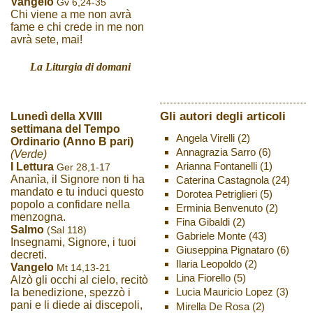
Vangelo
Gv 6,24-35
Chi viene a me non avrà
fame e chi crede in me non
avrà sete, mai!
La Liturgia di domani
Gli autori degli articoli
Lunedì della XVIII
settimana del Tempo
Angela Virelli
(2)
Ordinario (Anno B pari)
Annagrazia Sarro
(6)
(Verde)
Arianna Fontanelli
(1)
I Lettura
Ger 28,1-17
Ananìa, il Signore non ti ha
Caterina Castagnola
(24)
mandato e tu induci questo
Dorotea Petriglieri
(5)
popolo a confidare nella
Erminia Benvenuto
(2)
menzogna.
Fina Gibaldi
(2)
Salmo
(Sal 118)
Gabriele Monte
(43)
Insegnami, Signore, i tuoi
Giuseppina Pignataro
(6)
decreti.
Ilaria Leopoldo
(2)
Vangelo
Mt 14,13-21
Lina Fiorello
(5)
Alzò gli occhi al cielo, recitò
Lucia Mauricio Lopez
(3)
la benedizione, spezzò i
pani e li diede ai discepoli,
Mirella De Rosa
(2)