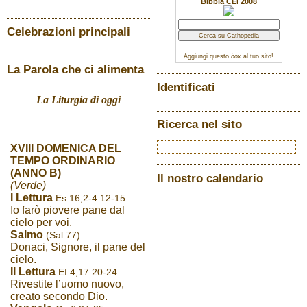
Bibbia CEI 2008
Celebrazioni principali
Aggiungi questo
box
al tuo sito!
La Parola che ci alimenta
Identificati
La Liturgia di oggi
Ricerca nel sito
XVIII DOMENICA DEL
TEMPO ORDINARIO
(ANNO B)
Il nostro calendario
(Verde)
I Lettura
Es 16,2-4.12-15
Io farò piovere pane dal
cielo per voi.
Salmo
(Sal 77)
Donaci, Signore, il pane del
cielo.
II Lettura
Ef 4,17.20-24
Rivestite l’uomo nuovo,
creato secondo Dio.