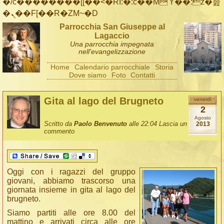
�/c��������[[��<�RI:�:c��MΎ��:z�졾
�ܢ��F[��R�ZM~�D
Parrocchia San Giuseppe al
Lagaccio
Una parrocchia impegnata
nell'evangelizzazione
Home
Calendario parrocchiale
Storia
Dove siamo
Foto
Contatti
Gita al lago del Brugneto
venerdì
2
Agosto
Scritto da
Paolo Benvenuto
alle 22:04
Lascia un
2013
commento
Oggi con i ragazzi del gruppo
giovani, abbiamo trascorso una
giornata insieme in gita al lago del
brugneto.
Siamo partiti alle ore 8.00 del
mattino e arrivati circa alle ore