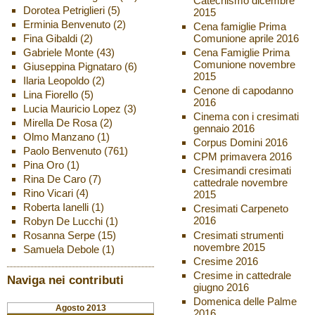
Catechismo dicembre
Dorotea Petriglieri
(5)
2015
Erminia Benvenuto
(2)
Cena famiglie Prima
Fina Gibaldi
(2)
Comunione aprile 2016
Gabriele Monte
(43)
Cena Famiglie Prima
Comunione novembre
Giuseppina Pignataro
(6)
2015
Ilaria Leopoldo
(2)
Cenone di capodanno
Lina Fiorello
(5)
2016
Lucia Mauricio Lopez
(3)
Cinema con i cresimati
Mirella De Rosa
(2)
gennaio 2016
Olmo Manzano
(1)
Corpus Domini 2016
Paolo Benvenuto
(761)
CPM primavera 2016
Pina Oro
(1)
Cresimandi cresimati
Rina De Caro
(7)
cattedrale novembre
Rino Vicari
(4)
2015
Roberta Ianelli
(1)
Cresimati Carpeneto
2016
Robyn De Lucchi
(1)
Cresimati strumenti
Rosanna Serpe
(15)
novembre 2015
Samuela Debole
(1)
Cresime 2016
Cresime in cattedrale
Naviga nei contributi
giugno 2016
Domenica delle Palme
Agosto 2013
2016