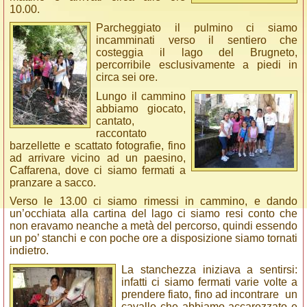
10.00.
Parcheggiato il pulmino ci siamo
incamminati verso il sentiero che
costeggia il lago del Brugneto,
percorribile esclusivamente a piedi in
circa sei ore.
Lungo il cammino
abbiamo giocato,
cantato,
raccontato
barzellette e scattato fotografie, fino
ad arrivare vicino ad un paesino,
Caffarena, dove ci siamo fermati a
pranzare a sacco.
Verso le 13.00 ci siamo rimessi in cammino, e dando
un’occhiata alla cartina del lago ci siamo resi conto che
non eravamo neanche a metà del percorso, quindi essendo
un po’ stanchi e con poche ore a disposizione siamo tornati
indietro.
La stanchezza iniziava a sentirsi:
infatti ci siamo fermati varie volte a
prendere fiato, fino ad incontrare un
cavallo che abbiamo accarezzato e