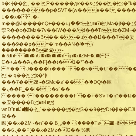
b�>j��)΄��!P�����ԫ��&���;�"k��B
��������p�SVT�(w��ę��!j���
��x�;�-
m��@J����nQ+���պ��כ��7�Ma�jf��J��ͱ4j���Ѳ�
撆R��x�ZMz�7v��IW���/d��ٞ�Тז�c�ZM~�ji�� ߒ��sQz�����Ԡ��DW��3�De�n"��M�+/
��������B��:�-�u��IJ���7j�委
���9��p�=�'m��AN�ޭ�=/
��������B��:�-
�n&������nUf���������q��x�ZM~�
c��
Ϲ�+,&��Ὰܢ��F[��(�1�*"��
ϒ��"J����ԧ�����<�;�b"�� ���"j��
,�!q�� қ�*]/
���؝�2��7�SMc�s"���ޭ�DQ/�应
�ܢ��F_��!� :�s"��
����7`��������F��+�SVT�n"��IJ�
�应����B ��4�
w�D"��IJ�׭�-`������S��9�Dr�ji��EJ߅��gJ�
应��
矁[��x�ZM~�n"��IB؃��!'����Тѕ��+��(m��IK�ʭ�/|
��ϐܢ��F[��x�ZMz�G�� %嬩