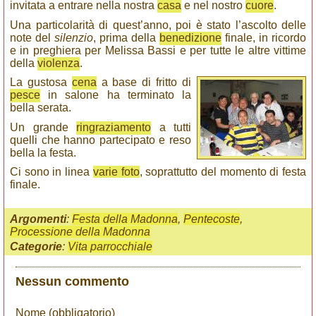
invitata a entrare nella nostra
casa
e nel nostro
cuore
.
Una particolarità di quest’anno, poi è stato l’ascolto delle
note del
silenzio
, prima della
benedizione
finale, in ricordo
e in preghiera per Melissa Bassi e per tutte le altre vittime
della
violenza
.
La gustosa
cena
a base di fritto di
pesce
in salone ha terminato la
bella serata.
Un grande
ringraziamento
a tutti
quelli che hanno partecipato e reso
bella la festa.
Ci sono in linea
varie foto
, soprattutto del momento di festa
finale.
Argomenti
:
Festa della Madonna
,
Pentecoste
,
Processione della Madonna
Categorie
:
Vita parrocchiale
Nessun commento
Nome (obbligatorio)