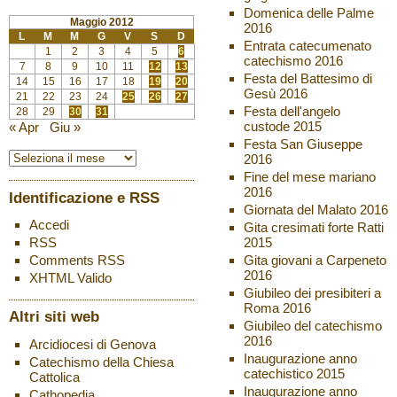
Domenica delle Palme
Maggio 2012
2016
L
M
M
G
V
S
D
Entrata catecumenato
1
2
3
4
5
6
catechismo 2016
7
8
9
10
11
12
13
Festa del Battesimo di
14
15
16
17
18
19
20
Gesù 2016
21
22
23
24
25
26
27
Festa dell'angelo
28
29
30
31
custode 2015
« Apr
Giu »
Festa San Giuseppe
2016
Fine del mese mariano
2016
Identificazione e RSS
Giornata del Malato 2016
Accedi
Gita cresimati forte Ratti
2015
RSS
Gita giovani a Carpeneto
Comments
RSS
2016
XHTML
Valido
Giubileo dei presibiteri a
Roma 2016
Altri siti web
Giubileo del catechismo
2016
Arcidiocesi di Genova
Inaugurazione anno
Catechismo della Chiesa
catechistico 2015
Cattolica
Inaugurazione anno
Cathopedia