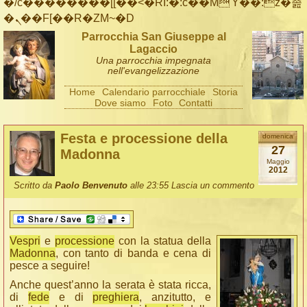
�/c��������[[��<�RI:�:c��MΎ��:z�졾
�ܢ��F[��R�ZM~�D
Parrocchia San Giuseppe al
Lagaccio
Una parrocchia impegnata
nell'evangelizzazione
Home
Calendario parrocchiale
Storia
Dove siamo
Foto
Contatti
Festa e processione della
domenica
27
Madonna
Maggio
2012
Scritto da
Paolo Benvenuto
alle 23:55
Lascia un commento
Vespri
e
processione
con la statua della
Madonna
, con tanto di banda e cena di
pesce a seguire!
Anche quest’anno la serata è stata ricca,
di
fede
e di
preghiera
, anzitutto, e