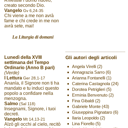
Rivestite l’uomo nuovo,
creato secondo Dio.
Vangelo
Gv 6,24-35
Chi viene a me non avrà
fame e chi crede in me non
avrà sete, mai!
La Liturgia di domani
Gli autori degli articoli
Lunedì della XVIII
settimana del Tempo
Angela Virelli
(2)
Ordinario (Anno B pari)
Annagrazia Sarro
(6)
(Verde)
Arianna Fontanelli
(1)
I Lettura
Ger 28,1-17
Ananìa, il Signore non ti ha
Caterina Castagnola
(24)
mandato e tu induci questo
Dorotea Petriglieri
(5)
popolo a confidare nella
Erminia Benvenuto
(2)
menzogna.
Fina Gibaldi
(2)
Salmo
(Sal 118)
Gabriele Monte
(43)
Insegnami, Signore, i tuoi
Giuseppina Pignataro
(6)
decreti.
Ilaria Leopoldo
(2)
Vangelo
Mt 14,13-21
Lina Fiorello
(5)
Alzò gli occhi al cielo, recitò