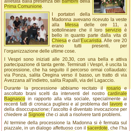
allietata dalla presenza dei
bambini
della
Prima Comunione
.
I portatori della
Madonna avevano ricevuto la veste
alla
Messa
delle ore 11, a
sottolineare che il loro
servizio
è
bello in quanto parte dalla vita di
Chiesa
e dall'
Eucaristia
. Alle ore 20
erano tutti presenti, per
l’organizzazione delle ultime cose.
I Vespri sono iniziati alle 20,30, con una bella e attiva
partecipazione di tanta gente. Terminati i Vespri, è uscita la
processione, che ha seguito il percorso ormai collaudato:
via Ponza, salita Oregina verso il basso, un tratto di via
Avezzana all’indietro, salita Rapalli, via del Lagaccio.
Durante la processione abbiamo recitato il
rosario
e
ascoltato brani scelti da interventi del nostro
cardinale
Bagnasco
in rapporto alla vita sociale, specialmente ai
recenti fatti di cronaca pugliesi e al problema del
lavoro
e
della disoccupazione; l’ascolto è diventato invocazione per
chiedere al
Signore
che ci aiuti a risolvere tanti problemi.
Al termine della processione la Madonna si è fermata sul
piazzale, in un dialogo affettuoso con il
sacerdote
, che l’ha