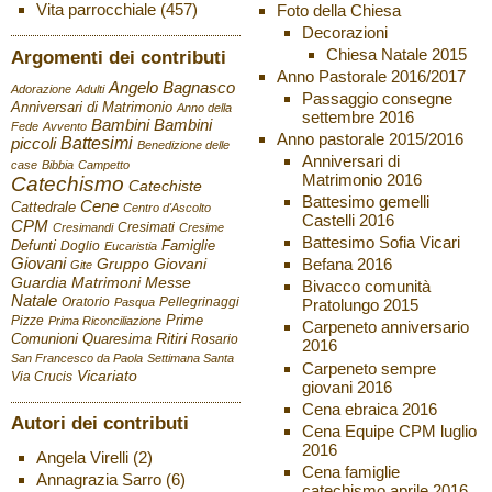
Vita parrocchiale
(457)
Foto della Chiesa
Decorazioni
Chiesa Natale 2015
Argomenti dei contributi
Anno Pastorale 2016/2017
Angelo Bagnasco
Adorazione
Adulti
Passaggio consegne
Anniversari di Matrimonio
Anno della
settembre 2016
Bambini
Bambini
Fede
Avvento
Anno pastorale 2015/2016
Battesimi
piccoli
Benedizione delle
Anniversari di
case
Bibbia
Campetto
Matrimonio 2016
Catechismo
Catechiste
Battesimo gemelli
Cene
Cattedrale
Centro d'Ascolto
Castelli 2016
CPM
Cresimati
Cresimandi
Cresime
Battesimo Sofia Vicari
Defunti
Famiglie
Doglio
Eucaristia
Giovani
Befana 2016
Gruppo Giovani
Gite
Guardia
Matrimoni
Messe
Bivacco comunità
Natale
Oratorio
Pellegrinaggi
Pratolungo 2015
Pasqua
Pizze
Prime
Prima Riconciliazione
Carpeneto anniversario
Ritiri
Comunioni
Quaresima
Rosario
2016
San Francesco da Paola
Settimana Santa
Carpeneto sempre
Vicariato
Via Crucis
giovani 2016
Cena ebraica 2016
Autori dei contributi
Cena Equipe CPM luglio
2016
Angela Virelli
(2)
Cena famiglie
Annagrazia Sarro
(6)
catechismo aprile 2016