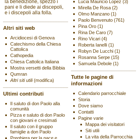
Lucia Mauricio Lopez
(3)
la benedizione, spezzò i
pani e li diede ai discepoli,
Mirella De Rosa
(2)
e i discepoli alla folla.
Olmo Manzano
(1)
Paolo Benvenuto
(761)
Pina Oro
(1)
Altri siti web
Rina De Caro
(7)
Arcidiocesi di Genova
Rino Vicari
(4)
Catechismo della Chiesa
Roberta Ianelli
(1)
Cattolica
Robyn De Lucchi
(1)
Cathopedia
Rosanna Serpe
(15)
Chiesa Cattolica Italiana
Samuela Debole
(1)
Mostra versetti della Bibbia
Qumran
Tutte le pagine di
Altri siti utili
(modifica)
informazioni
Ultimi contributi
Calendario parrocchiale
Storia
Il saluto di don Paolo alla
Dove siamo
comunità
Contatti
Pizza e saluto di don Paolo
Pagine varie
con giovani e cresimati
Mappa dei visitatori
Il saluto con il gruppo
Siti utili
famiglie a don Paolo
La vita della Parrocchia
Preghiera per la pace e