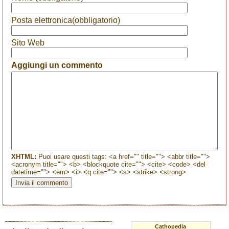
Posta elettronica(obbligatorio)
Sito Web
Aggiungi un commento
XHTML:
Puoi usare questi tags: <a href="" title=""> <abbr title="">
<acronym title=""> <b> <blockquote cite=""> <cite> <code> <del
datetime=""> <em> <i> <q cite=""> <s> <strike> <strong>
Cathopedia