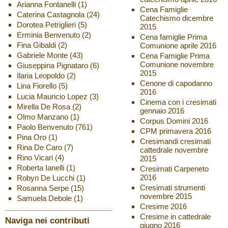
Arianna Fontanelli
(1)
Cena Famiglie
Caterina Castagnola
(24)
Catechismo dicembre
Dorotea Petriglieri
(5)
2015
Erminia Benvenuto
(2)
Cena famiglie Prima
Fina Gibaldi
(2)
Comunione aprile 2016
Gabriele Monte
(43)
Cena Famiglie Prima
Comunione novembre
Giuseppina Pignataro
(6)
2015
Ilaria Leopoldo
(2)
Cenone di capodanno
Lina Fiorello
(5)
2016
Lucia Mauricio Lopez
(3)
Cinema con i cresimati
Mirella De Rosa
(2)
gennaio 2016
Olmo Manzano
(1)
Corpus Domini 2016
Paolo Benvenuto
(761)
CPM primavera 2016
Pina Oro
(1)
Cresimandi cresimati
Rina De Caro
(7)
cattedrale novembre
Rino Vicari
(4)
2015
Roberta Ianelli
(1)
Cresimati Carpeneto
2016
Robyn De Lucchi
(1)
Cresimati strumenti
Rosanna Serpe
(15)
novembre 2015
Samuela Debole
(1)
Cresime 2016
Cresime in cattedrale
Naviga nei contributi
giugno 2016