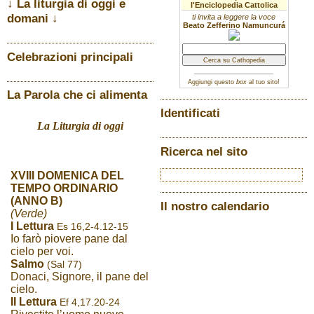
↓ La liturgia di oggi e
l'Enciclopedia Cattolica
domani ↓
ti invita a leggere la voce
Beato Zefferino Namuncurá
Celebrazioni principali
Aggiungi questo
box
al tuo sito!
La Parola che ci alimenta
Identificati
La Liturgia di oggi
Ricerca nel sito
XVIII DOMENICA DEL
TEMPO ORDINARIO
(ANNO B)
Il nostro calendario
(Verde)
I Lettura
Es 16,2-4.12-15
Io farò piovere pane dal
cielo per voi.
Salmo
(Sal 77)
Donaci, Signore, il pane del
cielo.
II Lettura
Ef 4,17.20-24