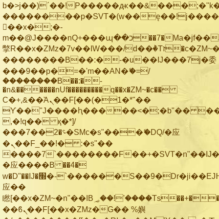
b�>j��)΄��!P�����ԫ��&���;�"k��B
��������p�SVT�(w��ę��!j���
��x�;�-
m��@J����nQ+���պ��כ��7�Ma�jf��J��ͱ4j���Ѳ�
撆R��x�ZMz�7v��IW���/d��ٞ�Тז�c�ZM~�ji�� ߒ��sQz�����Ԡ��DW��3�De�n"��M�+/
��������B��:�-�u��IJ���7j�委
���9��p�=�'m��AN�ޭ�=/
��������B��:�-
�n&������nUf���������q��x�ZM~�
c��
Ϲ�+,&��Ὰܢ��F[��(�1�*"��
ϒ��"J����ԧ�����<�;�b"�� ���"j��
,�!q�� қ�*]/
���؝�2��7�SMc�s"���ޭ�DQ/�应
�ܢ��F_��!� :�s"��
����7`��������F��+�SVT�n"��IJ�
�应����B ��4�
w�D"��IJ�׭�-`������S��9�Dr�ji��EJ߅��gJ�
应��
矁[��x�ZM~�n"��IB؃��!'����Тѕ��+��(m��IK�ʭ�/|
��ϐܢ��F[��x�ZMz�G�� %嬩