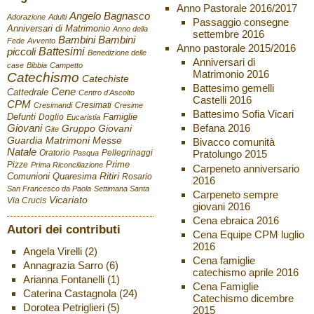
Anno Pastorale 2016/2017
Angelo Bagnasco
Adorazione
Adulti
Passaggio consegne
Anniversari di Matrimonio
Anno della
settembre 2016
Bambini
Bambini
Fede
Avvento
Anno pastorale 2015/2016
Battesimi
piccoli
Benedizione delle
Anniversari di
case
Bibbia
Campetto
Matrimonio 2016
Catechismo
Catechiste
Battesimo gemelli
Cene
Cattedrale
Centro d'Ascolto
Castelli 2016
CPM
Cresimati
Cresimandi
Cresime
Battesimo Sofia Vicari
Defunti
Famiglie
Doglio
Eucaristia
Giovani
Befana 2016
Gruppo Giovani
Gite
Guardia
Matrimoni
Messe
Bivacco comunità
Natale
Oratorio
Pellegrinaggi
Pratolungo 2015
Pasqua
Pizze
Prime
Prima Riconciliazione
Carpeneto anniversario
Ritiri
Comunioni
Quaresima
Rosario
2016
San Francesco da Paola
Settimana Santa
Carpeneto sempre
Vicariato
Via Crucis
giovani 2016
Cena ebraica 2016
Autori dei contributi
Cena Equipe CPM luglio
2016
Angela Virelli
(2)
Cena famiglie
Annagrazia Sarro
(6)
catechismo aprile 2016
Arianna Fontanelli
(1)
Cena Famiglie
Caterina Castagnola
(24)
Catechismo dicembre
Dorotea Petriglieri
(5)
2015