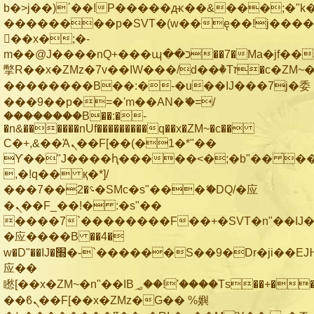
b�>j��)΄��!P�����ԫ��&���;�"k��B
��������p�SVT�(w��ę��!j���
��x�;�-
m��@J����nQ+���պ��כ��7�Ma�jf��J��ͱ4j���Ѳ�
撆R��x�ZMz�7v��IW���/d��ٞ�Тז�c�ZM~�ji�� ߒ��sQz�����Ԡ��DW��3�De�n"��M�+/
��������B��:�-�u��IJ���7j�委
���9��p�=�'m��AN�ޭ�=/
��������B��:�-
�n&������nUf���������q��x�ZM~�
c��
Ϲ�+,&��Ὰܢ��F[��(�1�*"��
ϒ��"J����ԧ�����<�;�b"�� ���"j��
,�!q�� қ�*]/
���؝�2��7�SMc�s"���ޭ�DQ/�应
�ܢ��F_��!� :�s"��
����7`��������F��+�SVT�n"��IJ�
�应����B ��4�
w�D"��IJ�׭�-`������S��9�Dr�ji��EJ߅��gJ�
应��
矁[��x�ZM~�n"��IB؃��!'����Тѕ��+��(m��IK�ʭ�/|
��ϐܢ��F[��x�ZMz�G�� %嬩