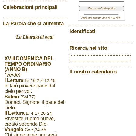
Celebrazioni principali
Aggiungi questo
box
al tuo sito!
La Parola che ci alimenta
Identificati
La Liturgia di oggi
Ricerca nel sito
XVIII DOMENICA DEL
TEMPO ORDINARIO
(ANNO B)
Il nostro calendario
(Verde)
I Lettura
Es 16,2-4.12-15
Io farò piovere pane dal
cielo per voi.
Salmo
(Sal 77)
Donaci, Signore, il pane del
cielo.
II Lettura
Ef 4,17.20-24
Rivestite l’uomo nuovo,
creato secondo Dio.
Vangelo
Gv 6,24-35
Chi viene a me non avrà