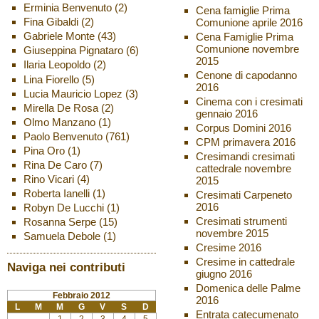
Erminia Benvenuto
(2)
Cena famiglie Prima
Fina Gibaldi
(2)
Comunione aprile 2016
Gabriele Monte
(43)
Cena Famiglie Prima
Comunione novembre
Giuseppina Pignataro
(6)
2015
Ilaria Leopoldo
(2)
Cenone di capodanno
Lina Fiorello
(5)
2016
Lucia Mauricio Lopez
(3)
Cinema con i cresimati
Mirella De Rosa
(2)
gennaio 2016
Olmo Manzano
(1)
Corpus Domini 2016
Paolo Benvenuto
(761)
CPM primavera 2016
Pina Oro
(1)
Cresimandi cresimati
Rina De Caro
(7)
cattedrale novembre
Rino Vicari
(4)
2015
Roberta Ianelli
(1)
Cresimati Carpeneto
2016
Robyn De Lucchi
(1)
Cresimati strumenti
Rosanna Serpe
(15)
novembre 2015
Samuela Debole
(1)
Cresime 2016
Cresime in cattedrale
Naviga nei contributi
giugno 2016
Domenica delle Palme
Febbraio 2012
2016
L
M
M
G
V
S
D
Entrata catecumenato
1
2
3
4
5