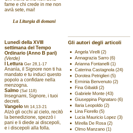
fame e chi crede in me non
avrà sete, mai!
La Liturgia di domani
Gli autori degli articoli
Lunedì della XVIII
settimana del Tempo
Angela Virelli
(2)
Ordinario (Anno B pari)
Annagrazia Sarro
(6)
(Verde)
Arianna Fontanelli
(1)
I Lettura
Ger 28,1-17
Ananìa, il Signore non ti ha
Caterina Castagnola
(24)
mandato e tu induci questo
Dorotea Petriglieri
(5)
popolo a confidare nella
Erminia Benvenuto
(2)
menzogna.
Fina Gibaldi
(2)
Salmo
(Sal 118)
Gabriele Monte
(43)
Insegnami, Signore, i tuoi
Giuseppina Pignataro
(6)
decreti.
Ilaria Leopoldo
(2)
Vangelo
Mt 14,13-21
Lina Fiorello
(5)
Alzò gli occhi al cielo, recitò
Lucia Mauricio Lopez
(3)
la benedizione, spezzò i
pani e li diede ai discepoli,
Mirella De Rosa
(2)
e i discepoli alla folla.
Olmo Manzano
(1)