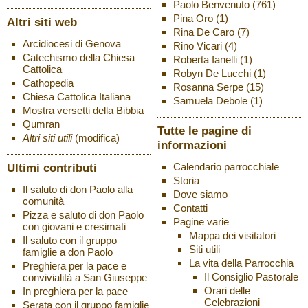
Paolo Benvenuto
(761)
Pina Oro
(1)
Altri siti web
Rina De Caro
(7)
Arcidiocesi di Genova
Rino Vicari
(4)
Catechismo della Chiesa
Roberta Ianelli
(1)
Cattolica
Robyn De Lucchi
(1)
Cathopedia
Rosanna Serpe
(15)
Chiesa Cattolica Italiana
Samuela Debole
(1)
Mostra versetti della Bibbia
Qumran
Tutte le pagine di
Altri siti utili
(modifica)
informazioni
Ultimi contributi
Calendario parrocchiale
Storia
Il saluto di don Paolo alla
Dove siamo
comunità
Contatti
Pizza e saluto di don Paolo
Pagine varie
con giovani e cresimati
Mappa dei visitatori
Il saluto con il gruppo
Siti utili
famiglie a don Paolo
La vita della Parrocchia
Preghiera per la pace e
Il Consiglio Pastorale
convivialità a San Giuseppe
Orari delle
In preghiera per la pace
Celebrazioni
Serata con il gruppo famiglie