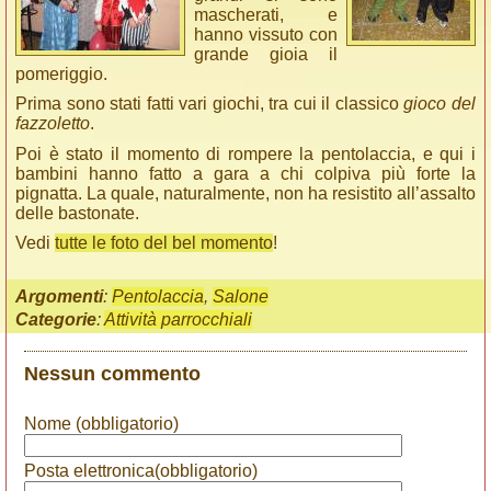
mascherati, e
hanno vissuto con
grande gioia il
pomeriggio.
Prima sono stati fatti vari giochi, tra cui il classico
gioco del
fazzoletto
.
Poi è stato il momento di rompere la pentolaccia, e qui i
bambini hanno fatto a gara a chi colpiva più forte la
pignatta. La quale, naturalmente, non ha resistito all’assalto
delle bastonate.
Vedi
tutte le foto del bel momento
!
Argomenti
:
Pentolaccia
,
Salone
Categorie
:
Attività parrocchiali
Nessun commento
Nome (obbligatorio)
Posta elettronica(obbligatorio)