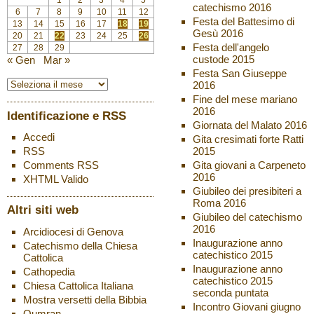
catechismo 2016
6
7
8
9
10
11
12
Festa del Battesimo di
13
14
15
16
17
18
19
Gesù 2016
20
21
22
23
24
25
26
Festa dell'angelo
27
28
29
custode 2015
« Gen
Mar »
Festa San Giuseppe
2016
Fine del mese mariano
2016
Identificazione e RSS
Giornata del Malato 2016
Accedi
Gita cresimati forte Ratti
2015
RSS
Gita giovani a Carpeneto
Comments
RSS
2016
XHTML
Valido
Giubileo dei presibiteri a
Roma 2016
Altri siti web
Giubileo del catechismo
2016
Arcidiocesi di Genova
Inaugurazione anno
Catechismo della Chiesa
catechistico 2015
Cattolica
Inaugurazione anno
Cathopedia
catechistico 2015
Chiesa Cattolica Italiana
seconda puntata
Mostra versetti della Bibbia
Incontro Giovani giugno
Qumran