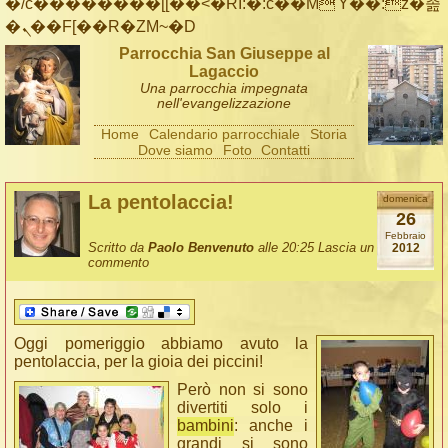
�/c��������[[��<�RI:�:c��MΎ��:z�졾
�ܢ��F[��R�ZM~�D
Parrocchia San Giuseppe al
Lagaccio
Una parrocchia impegnata
nell'evangelizzazione
Home
Calendario parrocchiale
Storia
Dove siamo
Foto
Contatti
La pentolaccia!
domenica
26
Febbraio
Scritto da
Paolo Benvenuto
alle 20:25
Lascia un
2012
commento
Oggi pomeriggio abbiamo avuto la
pentolaccia, per la gioia dei piccini!
Però non si sono
divertiti solo i
bambini
: anche i
grandi si sono