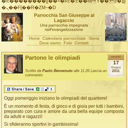
�/c��������[[��<�RI:�:c��MΎ��:z�졾
�ܢ��F[��R�ZM~�D
Parrocchia San Giuseppe al
Lagaccio
Una parrocchia impegnata
nell'evangelizzazione
Home
Calendario parrocchiale
Storia
Dove siamo
Foto
Contatti
Partono le olimpiadi
venerdì
17
Giugno
Scritto da
Paolo Benvenuto
alle 11:26
Lascia un
2011
commento
Oggi pomeriggio iniziano le olimpiadi del quartiere!
È un momento di festa, di gioco e di gioia per tutti i bambini,
preparato con cura e amore da una bella equipe composta
da adulti e ragazzi!
Si sfideranno sportivi in gambissima!