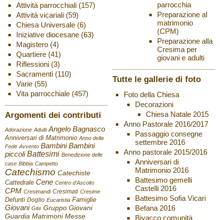
parrocchia
Attività parrocchiali
(157)
Preparazione al
Attività vicariali
(59)
matrimonio
Chiesa Universale
(6)
(CPM)
Iniziative diocesane
(63)
Preparazione alla
Magistero
(4)
Cresima per
Quartiere
(41)
giovani e adulti
Riflessioni
(3)
Sacramenti
(110)
Tutte le gallerie di foto
Varie
(55)
Vita parrocchiale
(457)
Foto della Chiesa
Decorazioni
Chiesa Natale 2015
Argomenti dei contributi
Anno Pastorale 2016/2017
Angelo Bagnasco
Adorazione
Adulti
Passaggio consegne
Anniversari di Matrimonio
Anno della
settembre 2016
Bambini
Bambini
Fede
Avvento
Anno pastorale 2015/2016
Battesimi
piccoli
Benedizione delle
Anniversari di
case
Bibbia
Campetto
Matrimonio 2016
Catechismo
Catechiste
Battesimo gemelli
Cene
Cattedrale
Centro d'Ascolto
Castelli 2016
CPM
Cresimati
Cresimandi
Cresime
Battesimo Sofia Vicari
Defunti
Famiglie
Doglio
Eucaristia
Giovani
Befana 2016
Gruppo Giovani
Gite
Guardia
Matrimoni
Messe
Bivacco comunità