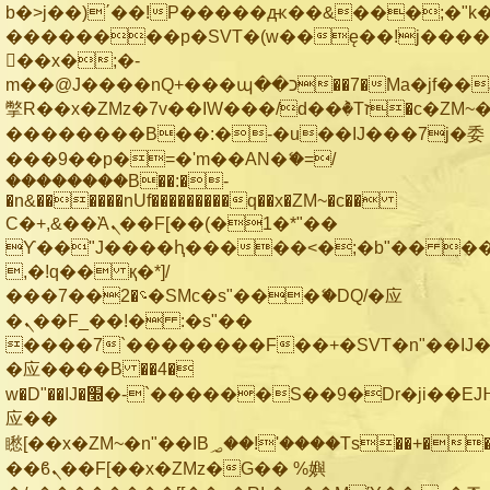
b�>j��)΄��!P�����ԫ��&���;�"k��B
��������p�SVT�(w��ę��!j���
��x�;�-
m��@J����nQ+���պ��כ��7�Ma�jf��J��ͱ4j���Ѳ�
撆R��x�ZMz�7v��IW���/d��ٞ�Тז�c�ZM~�ji�� ߒ��sQz�����Ԡ��DW��3�De�n"��M�+/
��������B��:�-�u��IJ���7j�委
���9��p�=�'m��AN�ޭ�=/
��������B��:�-
�n&������nUf���������q��x�ZM~�
c��
Ϲ�+,&��Ὰܢ��F[��(�1�*"��
ϒ��"J����ԧ�����<�;�b"�� ���"j��
,�!q�� қ�*]/
���؝�2��7�SMc�s"���ޭ�DQ/�应
�ܢ��F_��!� :�s"��
����7`��������F��+�SVT�n"��IJ�
�应����B ��4�
w�D"��IJ�׭�-`������S��9�Dr�ji��EJ߅��gJ�
应��
矁[��x�ZM~�n"��IB؃��!'����Тѕ��+��(m��IK�ʭ�/|
��ϐܢ��F[��x�ZMz�G�� %嬩