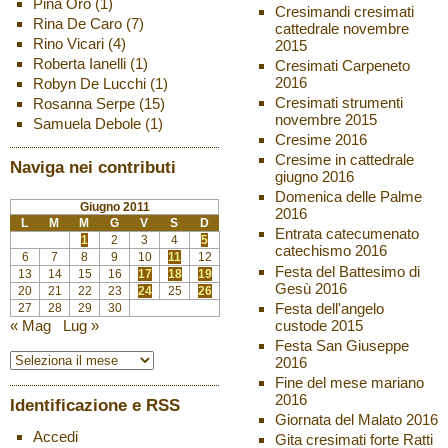
Pina Oro
(1)
Cresimandi cresimati
Rina De Caro
(7)
cattedrale novembre
Rino Vicari
(4)
2015
Roberta Ianelli
(1)
Cresimati Carpeneto
2016
Robyn De Lucchi
(1)
Cresimati strumenti
Rosanna Serpe
(15)
novembre 2015
Samuela Debole
(1)
Cresime 2016
Cresime in cattedrale
Naviga nei contributi
giugno 2016
Domenica delle Palme
Giugno 2011
2016
L
M
M
G
V
S
D
Entrata catecumenato
1
2
3
4
5
catechismo 2016
6
7
8
9
10
11
12
Festa del Battesimo di
13
14
15
16
17
18
19
Gesù 2016
20
21
22
23
24
25
26
Festa dell'angelo
27
28
29
30
custode 2015
« Mag
Lug »
Festa San Giuseppe
2016
Fine del mese mariano
2016
Identificazione e RSS
Giornata del Malato 2016
Accedi
Gita cresimati forte Ratti