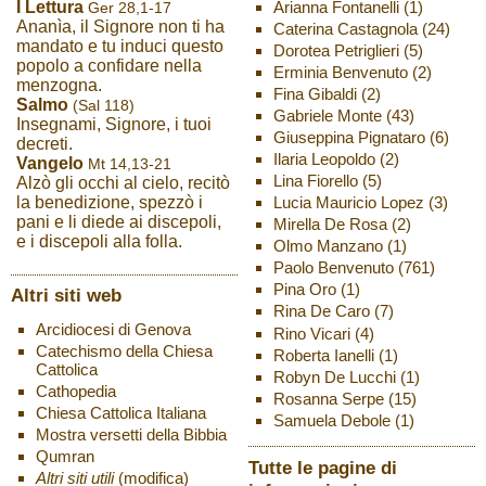
Arianna Fontanelli
(1)
I Lettura
Ger 28,1-17
Ananìa, il Signore non ti ha
Caterina Castagnola
(24)
mandato e tu induci questo
Dorotea Petriglieri
(5)
popolo a confidare nella
Erminia Benvenuto
(2)
menzogna.
Fina Gibaldi
(2)
Salmo
(Sal 118)
Gabriele Monte
(43)
Insegnami, Signore, i tuoi
Giuseppina Pignataro
(6)
decreti.
Ilaria Leopoldo
(2)
Vangelo
Mt 14,13-21
Lina Fiorello
(5)
Alzò gli occhi al cielo, recitò
Lucia Mauricio Lopez
(3)
la benedizione, spezzò i
pani e li diede ai discepoli,
Mirella De Rosa
(2)
e i discepoli alla folla.
Olmo Manzano
(1)
Paolo Benvenuto
(761)
Pina Oro
(1)
Altri siti web
Rina De Caro
(7)
Arcidiocesi di Genova
Rino Vicari
(4)
Catechismo della Chiesa
Roberta Ianelli
(1)
Cattolica
Robyn De Lucchi
(1)
Cathopedia
Rosanna Serpe
(15)
Chiesa Cattolica Italiana
Samuela Debole
(1)
Mostra versetti della Bibbia
Qumran
Tutte le pagine di
Altri siti utili
(modifica)