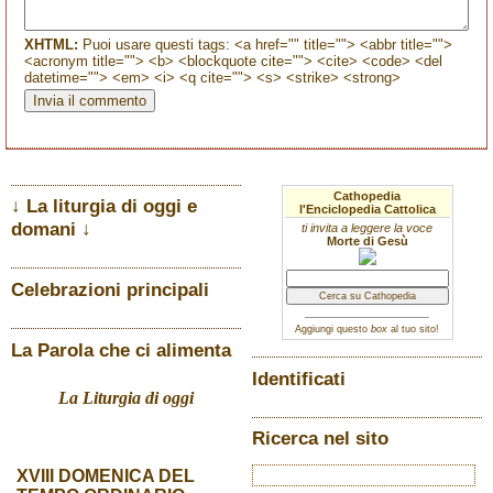
XHTML:
Puoi usare questi tags: <a href="" title=""> <abbr title="">
<acronym title=""> <b> <blockquote cite=""> <cite> <code> <del
datetime=""> <em> <i> <q cite=""> <s> <strike> <strong>
Cathopedia
↓ La liturgia di oggi e
l'Enciclopedia Cattolica
domani ↓
ti invita a leggere la voce
Morte di Gesù
Celebrazioni principali
Aggiungi questo
box
al tuo sito!
La Parola che ci alimenta
Identificati
La Liturgia di oggi
Ricerca nel sito
XVIII DOMENICA DEL