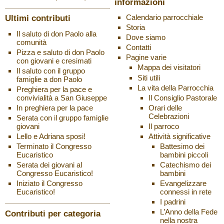
informazioni
Ultimi contributi
Calendario parrocchiale
Storia
Il saluto di don Paolo alla
Dove siamo
comunità
Contatti
Pizza e saluto di don Paolo
Pagine varie
con giovani e cresimati
Mappa dei visitatori
Il saluto con il gruppo
Siti utili
famiglie a don Paolo
La vita della Parrocchia
Preghiera per la pace e
Il Consiglio Pastorale
convivialità a San Giuseppe
Orari delle
In preghiera per la pace
Celebrazioni
Serata con il gruppo famiglie
Il parroco
giovani
Attività significative
Lello e Adriana sposi!
Battesimo dei
Terminato il Congresso
bambini piccoli
Eucaristico
Catechismo dei
Serata dei giovani al
bambini
Congresso Eucaristico!
Evangelizzare
Iniziato il Congresso
connessi in rete
Eucaristico!
I padrini
L’Anno della Fede
Contributi per categoria
nella nostra