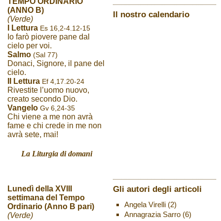
TEMPO ORDINARIO
(ANNO B)
Il nostro calendario
(Verde)
I Lettura
Es 16,2-4.12-15
Io farò piovere pane dal
cielo per voi.
Salmo
(Sal 77)
Donaci, Signore, il pane del
cielo.
II Lettura
Ef 4,17.20-24
Rivestite l’uomo nuovo,
creato secondo Dio.
Vangelo
Gv 6,24-35
Chi viene a me non avrà
fame e chi crede in me non
avrà sete, mai!
La Liturgia di domani
Gli autori degli articoli
Lunedì della XVIII
settimana del Tempo
Angela Virelli
(2)
Ordinario (Anno B pari)
Annagrazia Sarro
(6)
(Verde)