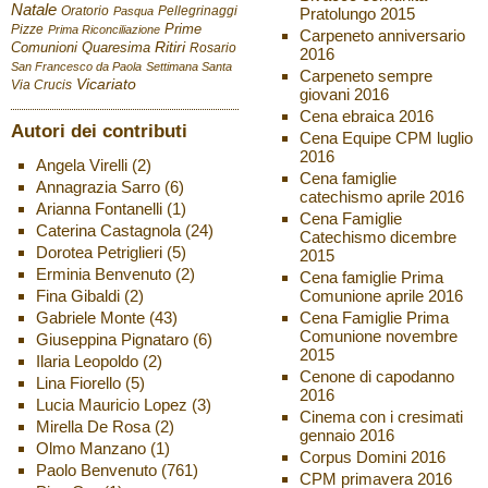
Natale
Oratorio
Pellegrinaggi
Pratolungo 2015
Pasqua
Pizze
Prime
Prima Riconciliazione
Carpeneto anniversario
Ritiri
Comunioni
Quaresima
Rosario
2016
San Francesco da Paola
Settimana Santa
Carpeneto sempre
Vicariato
Via Crucis
giovani 2016
Cena ebraica 2016
Autori dei contributi
Cena Equipe CPM luglio
2016
Angela Virelli
(2)
Cena famiglie
Annagrazia Sarro
(6)
catechismo aprile 2016
Arianna Fontanelli
(1)
Cena Famiglie
Caterina Castagnola
(24)
Catechismo dicembre
Dorotea Petriglieri
(5)
2015
Erminia Benvenuto
(2)
Cena famiglie Prima
Fina Gibaldi
(2)
Comunione aprile 2016
Gabriele Monte
(43)
Cena Famiglie Prima
Comunione novembre
Giuseppina Pignataro
(6)
2015
Ilaria Leopoldo
(2)
Cenone di capodanno
Lina Fiorello
(5)
2016
Lucia Mauricio Lopez
(3)
Cinema con i cresimati
Mirella De Rosa
(2)
gennaio 2016
Olmo Manzano
(1)
Corpus Domini 2016
Paolo Benvenuto
(761)
CPM primavera 2016