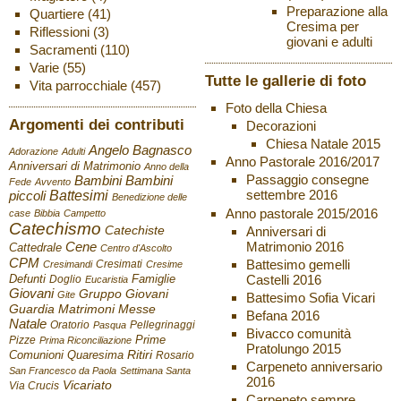
Preparazione alla
Quartiere
(41)
Cresima per
Riflessioni
(3)
giovani e adulti
Sacramenti
(110)
Varie
(55)
Tutte le gallerie di foto
Vita parrocchiale
(457)
Foto della Chiesa
Argomenti dei contributi
Decorazioni
Chiesa Natale 2015
Angelo Bagnasco
Adorazione
Adulti
Anno Pastorale 2016/2017
Anniversari di Matrimonio
Anno della
Passaggio consegne
Bambini
Bambini
Fede
Avvento
settembre 2016
Battesimi
piccoli
Benedizione delle
Anno pastorale 2015/2016
case
Bibbia
Campetto
Catechismo
Catechiste
Anniversari di
Matrimonio 2016
Cene
Cattedrale
Centro d'Ascolto
CPM
Battesimo gemelli
Cresimati
Cresimandi
Cresime
Castelli 2016
Defunti
Famiglie
Doglio
Eucaristia
Giovani
Gruppo Giovani
Gite
Battesimo Sofia Vicari
Guardia
Matrimoni
Messe
Befana 2016
Natale
Oratorio
Pellegrinaggi
Pasqua
Bivacco comunità
Pizze
Prime
Prima Riconciliazione
Pratolungo 2015
Ritiri
Comunioni
Quaresima
Rosario
Carpeneto anniversario
San Francesco da Paola
Settimana Santa
2016
Vicariato
Via Crucis
Carpeneto sempre