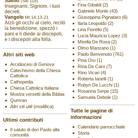
Salmo
(Sal 118)
Fina Gibaldi
(2)
Insegnami, Signore, i tuoi
Gabriele Monte
(43)
decreti.
Giuseppina Pignataro
(6)
Vangelo
Mt 14,13-21
Alzò gli occhi al cielo, recitò
Ilaria Leopoldo
(2)
la benedizione, spezzò i
Lina Fiorello
(5)
pani e li diede ai discepoli,
Lucia Mauricio Lopez
(3)
e i discepoli alla folla.
Mirella De Rosa
(2)
Olmo Manzano
(1)
Altri siti web
Paolo Benvenuto
(761)
Pina Oro
(1)
Arcidiocesi di Genova
Rina De Caro
(7)
Catechismo della Chiesa
Rino Vicari
(4)
Cattolica
Roberta Ianelli
(1)
Cathopedia
Robyn De Lucchi
(1)
Chiesa Cattolica Italiana
Rosanna Serpe
(15)
Mostra versetti della Bibbia
Samuela Debole
(1)
Qumran
Altri siti utili
(modifica)
Tutte le pagine di
informazioni
Ultimi contributi
Calendario parrocchiale
Il saluto di don Paolo alla
Storia
comunità