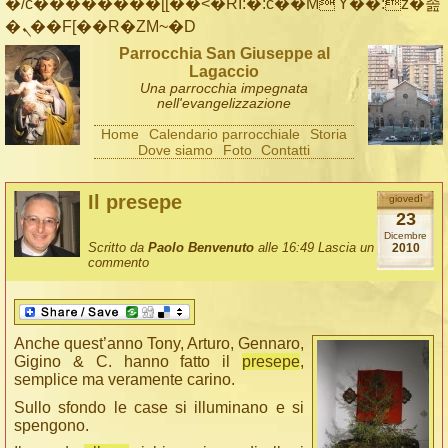
�/c��������[[��<�RI:�:c��MΎ��:z�졾
�ܢ��F[��R�ZM~�D
Parrocchia San Giuseppe al
Lagaccio
Una parrocchia impegnata
nell'evangelizzazione
Home
Calendario parrocchiale
Storia
Dove siamo
Foto
Contatti
Il presepe
giovedì
23
Dicembre
Scritto da
Paolo Benvenuto
alle 16:49
Lascia un
2010
commento
Anche quest’anno Tony, Arturo, Gennaro,
Gigino & C. hanno fatto il
presepe
,
semplice ma veramente carino.
Sullo sfondo le case si illuminano e si
spengono.