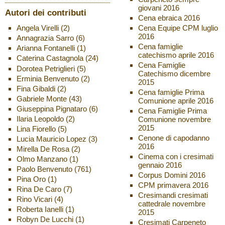
giovani 2016
Autori dei contributi
Cena ebraica 2016
Cena Equipe CPM luglio
Angela Virelli
(2)
2016
Annagrazia Sarro
(6)
Cena famiglie
Arianna Fontanelli
(1)
catechismo aprile 2016
Caterina Castagnola
(24)
Cena Famiglie
Dorotea Petriglieri
(5)
Catechismo dicembre
Erminia Benvenuto
(2)
2015
Fina Gibaldi
(2)
Cena famiglie Prima
Gabriele Monte
(43)
Comunione aprile 2016
Giuseppina Pignataro
(6)
Cena Famiglie Prima
Ilaria Leopoldo
(2)
Comunione novembre
2015
Lina Fiorello
(5)
Cenone di capodanno
Lucia Mauricio Lopez
(3)
2016
Mirella De Rosa
(2)
Cinema con i cresimati
Olmo Manzano
(1)
gennaio 2016
Paolo Benvenuto
(761)
Corpus Domini 2016
Pina Oro
(1)
CPM primavera 2016
Rina De Caro
(7)
Cresimandi cresimati
Rino Vicari
(4)
cattedrale novembre
Roberta Ianelli
(1)
2015
Robyn De Lucchi
(1)
Cresimati Carpeneto