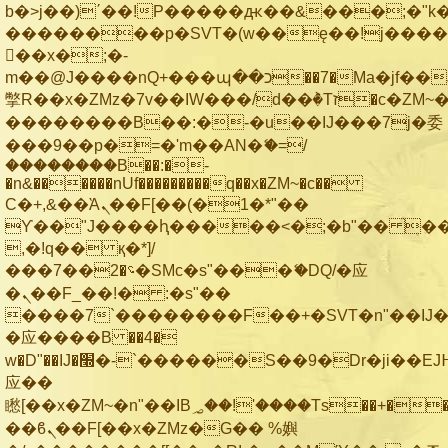
b�>j��)΄��!P�����ԫ��&���;�"k��B
��������p�SVT�(w��ę��!j���
��x�;�-
m��@J����nQ+���պ��כ��7�Ma�jf��J��ͱ4j���Ѳ�
撆R��x�ZMz�7v��IW���/d��ٞ�Тז�c�ZM~�ji�� ߒ��sQz�����Ԡ��DW��3�De�n"��M�+/
��������B��:�-�u��IJ���7j�委
���9��p�=�'m��AN�ޭ�=/
��������B��:�-
�n&������nUf���������q��x�ZM~�
c��
Ϲ�+,&��Ὰܢ��F[��(�1�*"��
ϒ��"J����ԧ�����<�;�b"�� ���"j��
,�!q�� қ�*]/
���؝�2��7�SMc�s"���ޭ�DQ/�应
�ܢ��F_��!� :�s"��
����7`��������F��+�SVT�n"��IJ�
�应����B ��4�
w�D"��IJ�׭�-`������S��9�Dr�ji��EJ߅��gJ�
应��
矁[��x�ZM~�n"��IB؃��!'����Тѕ��+��(m��IK�ʭ�/|
��ϐܢ��F[��x�ZMz�G�� %嬩