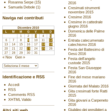
Rosanna Serpe
(15)
2016
Samuela Debole
(1)
Cresimati strumenti
novembre 2015
Cresime 2016
Naviga nei contributi
Cresime in cattedrale
giugno 2016
Dicembre 2010
Domenica delle Palme
L
M
M
G
V
S
D
2016
1
2
3
4
5
Entrata catecumenato
6
7
8
9
10
11
12
catechismo 2016
13
14
15
16
17
18
19
20
21
22
23
24
25
26
Festa del Battesimo di
27
28
29
30
31
Gesù 2016
« Nov
Gen »
Festa dell'angelo
custode 2015
Festa San Giuseppe
2016
Identificazione e RSS
Fine del mese mariano
2016
Accedi
Giornata del Malato 2016
RSS
Gita cresimati forte Ratti
Comments
RSS
2015
XHTML
Valido
Gita giovani a Carpeneto
2016
Giubileo dei presibiteri a
Altri siti web