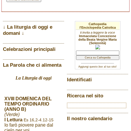
Cathopedia
↓ La liturgia di oggi e
l'Enciclopedia Cattolica
domani ↓
ti invita a leggere la voce
Immacolata Concezione
della Beata Vergine Maria
(Solennità)
Celebrazioni principali
La Parola che ci alimenta
Aggiungi questo
box
al tuo sito!
La Liturgia di oggi
Identificati
Ricerca nel sito
XVIII DOMENICA DEL
TEMPO ORDINARIO
(ANNO B)
(Verde)
Il nostro calendario
I Lettura
Es 16,2-4.12-15
Io farò piovere pane dal
cielo per voi.