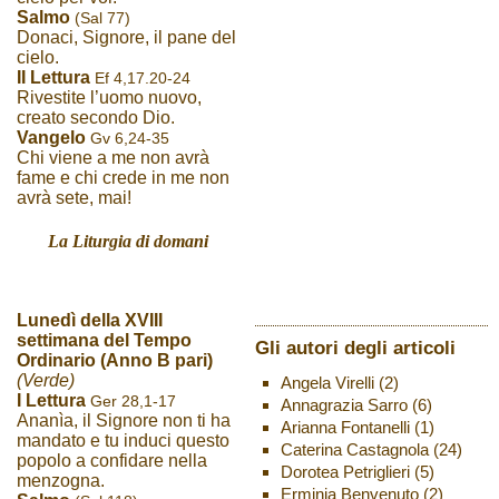
Salmo
(Sal 77)
Donaci, Signore, il pane del
cielo.
II Lettura
Ef 4,17.20-24
Rivestite l’uomo nuovo,
creato secondo Dio.
Vangelo
Gv 6,24-35
Chi viene a me non avrà
fame e chi crede in me non
avrà sete, mai!
La Liturgia di domani
Lunedì della XVIII
settimana del Tempo
Gli autori degli articoli
Ordinario (Anno B pari)
(Verde)
Angela Virelli
(2)
I Lettura
Ger 28,1-17
Annagrazia Sarro
(6)
Ananìa, il Signore non ti ha
Arianna Fontanelli
(1)
mandato e tu induci questo
Caterina Castagnola
(24)
popolo a confidare nella
Dorotea Petriglieri
(5)
menzogna.
Erminia Benvenuto
(2)