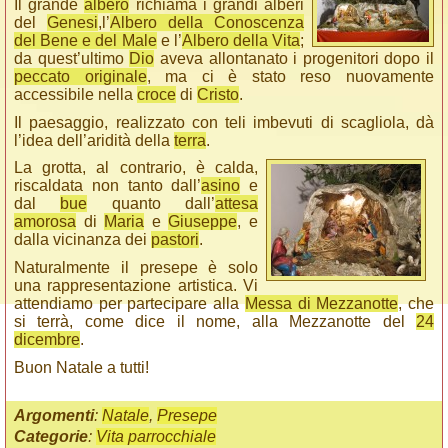
Il grande
albero
richiama i grandi alberi
del
Genesi
,l’
Albero della Conoscenza
del Bene e del Male
e l’
Albero della Vita
;
da quest’ultimo
Dio
aveva allontanato i progenitori dopo il
peccato originale
, ma ci è stato reso nuovamente
accessibile nella
croce
di
Cristo
.
Il paesaggio, realizzato con teli imbevuti di scagliola, dà
l’idea dell’aridità della
terra
.
La grotta, al contrario, è calda,
riscaldata non tanto dall’
asino
e
dal
bue
quanto dall’
attesa
amorosa
di
Maria
e
Giuseppe
, e
dalla vicinanza dei
pastori
.
Naturalmente il presepe è solo
una rappresentazione artistica. Vi
attendiamo per partecipare alla
Messa di Mezzanotte
, che
si terrà, come dice il nome, alla Mezzanotte del
24
dicembre
.
Buon Natale a tutti!
Argomenti
:
Natale
,
Presepe
Categorie
:
Vita parrocchiale