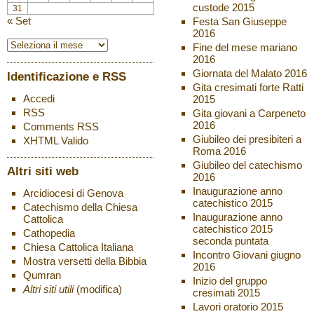
custode 2015
31
« Set
Festa San Giuseppe
2016
Fine del mese mariano
2016
Giornata del Malato 2016
Identificazione e RSS
Gita cresimati forte Ratti
Accedi
2015
RSS
Gita giovani a Carpeneto
2016
Comments
RSS
Giubileo dei presibiteri a
XHTML
Valido
Roma 2016
Giubileo del catechismo
Altri siti web
2016
Inaugurazione anno
Arcidiocesi di Genova
catechistico 2015
Catechismo della Chiesa
Inaugurazione anno
Cattolica
catechistico 2015
Cathopedia
seconda puntata
Chiesa Cattolica Italiana
Incontro Giovani giugno
Mostra versetti della Bibbia
2016
Qumran
Inizio del gruppo
Altri siti utili
(modifica)
cresimati 2015
Lavori oratorio 2015