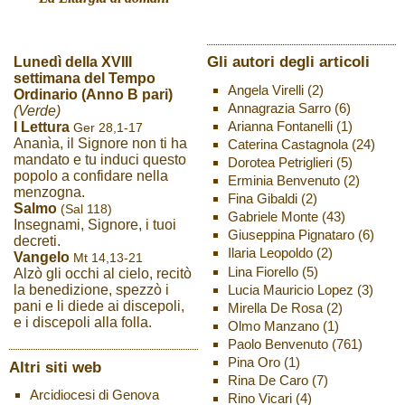
Gli autori degli articoli
Lunedì della XVIII
settimana del Tempo
Angela Virelli
(2)
Ordinario (Anno B pari)
Annagrazia Sarro
(6)
(Verde)
Arianna Fontanelli
(1)
I Lettura
Ger 28,1-17
Ananìa, il Signore non ti ha
Caterina Castagnola
(24)
mandato e tu induci questo
Dorotea Petriglieri
(5)
popolo a confidare nella
Erminia Benvenuto
(2)
menzogna.
Fina Gibaldi
(2)
Salmo
(Sal 118)
Gabriele Monte
(43)
Insegnami, Signore, i tuoi
Giuseppina Pignataro
(6)
decreti.
Ilaria Leopoldo
(2)
Vangelo
Mt 14,13-21
Lina Fiorello
(5)
Alzò gli occhi al cielo, recitò
Lucia Mauricio Lopez
(3)
la benedizione, spezzò i
pani e li diede ai discepoli,
Mirella De Rosa
(2)
e i discepoli alla folla.
Olmo Manzano
(1)
Paolo Benvenuto
(761)
Pina Oro
(1)
Altri siti web
Rina De Caro
(7)
Arcidiocesi di Genova
Rino Vicari
(4)