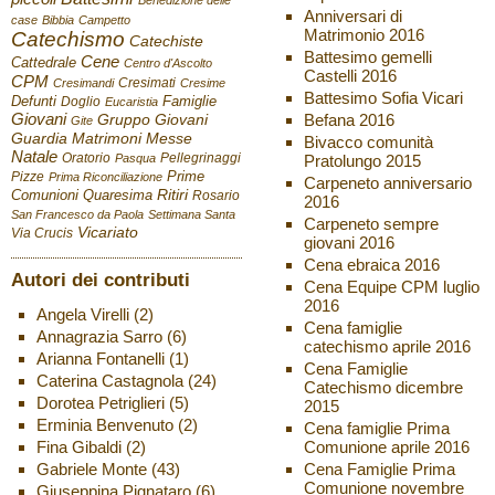
Benedizione delle
Anniversari di
case
Bibbia
Campetto
Matrimonio 2016
Catechismo
Catechiste
Battesimo gemelli
Cene
Cattedrale
Centro d'Ascolto
Castelli 2016
CPM
Cresimati
Cresimandi
Cresime
Battesimo Sofia Vicari
Defunti
Famiglie
Doglio
Eucaristia
Giovani
Befana 2016
Gruppo Giovani
Gite
Guardia
Matrimoni
Messe
Bivacco comunità
Natale
Oratorio
Pellegrinaggi
Pratolungo 2015
Pasqua
Pizze
Prime
Prima Riconciliazione
Carpeneto anniversario
Ritiri
Comunioni
Quaresima
Rosario
2016
San Francesco da Paola
Settimana Santa
Carpeneto sempre
Vicariato
Via Crucis
giovani 2016
Cena ebraica 2016
Autori dei contributi
Cena Equipe CPM luglio
2016
Angela Virelli
(2)
Cena famiglie
Annagrazia Sarro
(6)
catechismo aprile 2016
Arianna Fontanelli
(1)
Cena Famiglie
Caterina Castagnola
(24)
Catechismo dicembre
Dorotea Petriglieri
(5)
2015
Erminia Benvenuto
(2)
Cena famiglie Prima
Fina Gibaldi
(2)
Comunione aprile 2016
Gabriele Monte
(43)
Cena Famiglie Prima
Comunione novembre
Giuseppina Pignataro
(6)