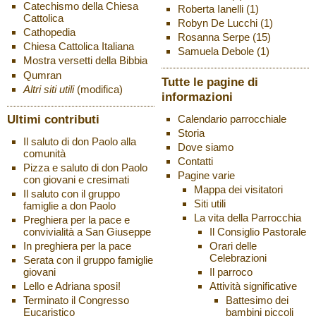
Catechismo della Chiesa
Roberta Ianelli
(1)
Cattolica
Robyn De Lucchi
(1)
Cathopedia
Rosanna Serpe
(15)
Chiesa Cattolica Italiana
Samuela Debole
(1)
Mostra versetti della Bibbia
Qumran
Tutte le pagine di
Altri siti utili
(modifica)
informazioni
Ultimi contributi
Calendario parrocchiale
Storia
Il saluto di don Paolo alla
Dove siamo
comunità
Contatti
Pizza e saluto di don Paolo
Pagine varie
con giovani e cresimati
Mappa dei visitatori
Il saluto con il gruppo
Siti utili
famiglie a don Paolo
La vita della Parrocchia
Preghiera per la pace e
Il Consiglio Pastorale
convivialità a San Giuseppe
Orari delle
In preghiera per la pace
Celebrazioni
Serata con il gruppo famiglie
Il parroco
giovani
Attività significative
Lello e Adriana sposi!
Battesimo dei
Terminato il Congresso
bambini piccoli
Eucaristico