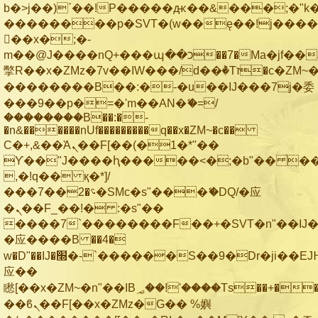
b�>j��)΄��!P�����ԫ��&���;�"k��B
��������p�SVT�(w��ę��!j���
��x�;�-
m��@J����nQ+���պ��כ��7�Ma�jf��J��ͱ4j���Ѳ�
撆R��x�ZMz�7v��IW���/d��ٞ�Тז�c�ZM~�ji�� ߒ��sQz�����Ԡ��DW��3�De�n"��M�+/
��������B��:�-�u��IJ���7j�委
���9��p�=�'m��AN�ޭ�=/
��������B��:�-
�n&������nUf���������q��x�ZM~�
c��
Ϲ�+,&��Ὰܢ��F[��(�1�*"��
ϒ��"J����ԧ�����<�;�b"�� ���"j��
,�!q�� қ�*]/
���؝�2��7�SMc�s"���ޭ�DQ/�应
�ܢ��F_��!� :�s"��
����7`��������F��+�SVT�n"��IJ�
�应����B ��4�
w�D"��IJ�׭�-`������S��9�Dr�ji��EJ߅��gJ�
应��
矁[��x�ZM~�n"��IB؃��!'����Тѕ��+��(m��IK�ʭ�/|
��ϐܢ��F[��x�ZMz�G�� %嬩