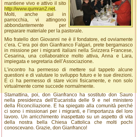
mantiene vivo e attivo il sito
http://www.qumran2.net
.
Molti, anche qui in
parrocchia, vi attingono
abbondantemente per
preparare materiale per la pastorale.
Mio fratello don Giovanni ne è il fondatore, ed ovviamente
c’era. C’era poi don Gianfranco Falgari, prete bergamasco
in missione per i migranti italiani nella Svizzera Francese,
Cesarina, una collaboratrice molto attiva, Anna e Lara,
impiegata e segretaria dell’Associazione.
L’incontro ha permesso di mettere sul tappeto alcune
questioni e di valutare lo sviluppo futuro e le sue direzioni.
E ci ha permesso di stare vicini fisicamente, e non solo
virtualmente come succede normalmente.
Stamattina, poi, don Gianfranco ha sostituto don Sauro
nella presidenza dell’Eucaristia delle 9 e nel ministero
della Riconciliazione. E ha spiegato alla comunità perché
ci sono i missionari per i migranti, e l’importanza del loro
lavoro. Un arricchimento inaspettato su un aspetto di vita
della nostra bella Chiesa Cattolica che molti pochi
conoscevano. Grazie, don Gianfranco!