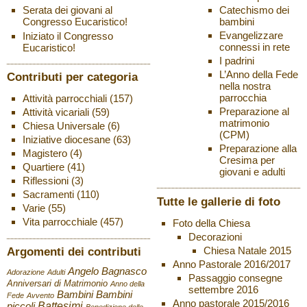
Catechismo dei
Serata dei giovani al
bambini
Congresso Eucaristico!
Evangelizzare
Iniziato il Congresso
connessi in rete
Eucaristico!
I padrini
L’Anno della Fede
Contributi per categoria
nella nostra
parrocchia
Attività parrocchiali
(157)
Preparazione al
Attività vicariali
(59)
matrimonio
Chiesa Universale
(6)
(CPM)
Iniziative diocesane
(63)
Preparazione alla
Magistero
(4)
Cresima per
Quartiere
(41)
giovani e adulti
Riflessioni
(3)
Sacramenti
(110)
Tutte le gallerie di foto
Varie
(55)
Vita parrocchiale
(457)
Foto della Chiesa
Decorazioni
Chiesa Natale 2015
Argomenti dei contributi
Anno Pastorale 2016/2017
Angelo Bagnasco
Adorazione
Adulti
Passaggio consegne
Anniversari di Matrimonio
Anno della
settembre 2016
Bambini
Bambini
Fede
Avvento
Anno pastorale 2015/2016
Battesimi
piccoli