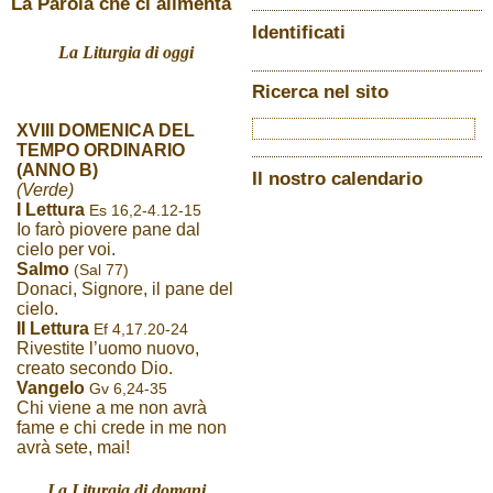
La Parola che ci alimenta
Identificati
La Liturgia di oggi
Ricerca nel sito
XVIII DOMENICA DEL
TEMPO ORDINARIO
(ANNO B)
Il nostro calendario
(Verde)
I Lettura
Es 16,2-4.12-15
Io farò piovere pane dal
cielo per voi.
Salmo
(Sal 77)
Donaci, Signore, il pane del
cielo.
II Lettura
Ef 4,17.20-24
Rivestite l’uomo nuovo,
creato secondo Dio.
Vangelo
Gv 6,24-35
Chi viene a me non avrà
fame e chi crede in me non
avrà sete, mai!
La Liturgia di domani