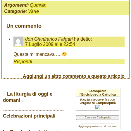
Argomenti
:
Qumran
Categorie
:
Varie
Un commento
don Gianfranco Falgari
ha detto:
7 Luglio 2009 alle 22:54
Questa mi mancava …
Rispondi
Aggiungi un altro commento a questo articolo
Cathopedia
↓ La liturgia di oggi e
l'Enciclopedia Cattolica
domani ↓
ti invita a leggere la voce
Vergine di Chiquinquirà
Celebrazioni principali
Aggiungi questo
box
al tuo sito!