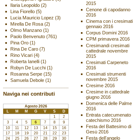
2015
Ilaria Leopoldo
(2)
Cenone di capodanno
Lina Fiorello
(5)
2016
Lucia Mauricio Lopez
(3)
Cinema con i cresimati
Mirella De Rosa
(2)
gennaio 2016
Olmo Manzano
(1)
Corpus Domini 2016
Paolo Benvenuto
(761)
CPM primavera 2016
Pina Oro
(1)
Cresimandi cresimati
Rina De Caro
(7)
cattedrale novembre
Rino Vicari
(4)
2015
Roberta Ianelli
(1)
Cresimati Carpeneto
2016
Robyn De Lucchi
(1)
Cresimati strumenti
Rosanna Serpe
(15)
novembre 2015
Samuela Debole
(1)
Cresime 2016
Cresime in cattedrale
Naviga nei contributi
giugno 2016
Domenica delle Palme
Agosto 2026
2016
L
M
M
G
V
S
D
Entrata catecumenato
1
2
catechismo 2016
3
4
5
6
7
8
9
Festa del Battesimo di
10
11
12
13
14
15
16
Gesù 2016
17
18
19
20
21
22
23
Festa dell'angelo
24
25
26
27
28
29
30