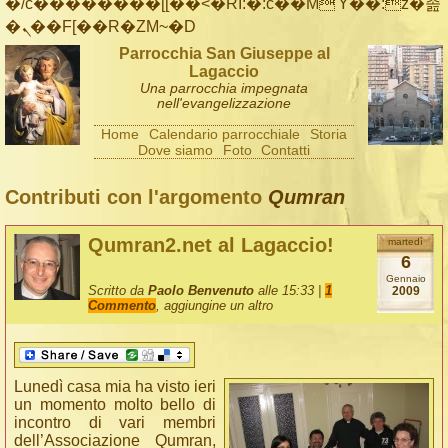
�/c��������[[��<�RI:�:c��MΎ��:z�졾
�ܢ��F[��R�ZM~�D
Parrocchia San Giuseppe al
Lagaccio
Una parrocchia impegnata
nell'evangelizzazione
Home
Calendario parrocchiale
Storia
Dove siamo
Foto
Contatti
Contributi con l'argomento
Qumran
Qumran2.net al Lagaccio!
martedì
6
Gennaio
Scritto da
Paolo Benvenuto
alle 15:33 |
1
2009
Commento
, aggiungine un altro
Lunedì casa mia ha visto ieri
un momento molto bello di
incontro di vari membri
dell’Associazione Qumran,