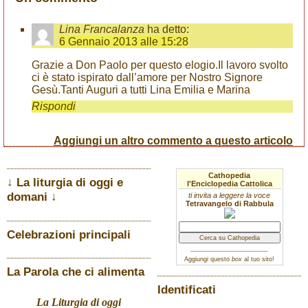
Lina Francalanza
ha detto:
6 Gennaio 2013 alle 15:28
Grazie a Don Paolo per questo elogio.Il lavoro svolto
ci è stato ispirato dall’amore per Nostro Signore
Gesù.Tanti Auguri a tutti Lina Emilia e Marina
Rispondi
Aggiungi un altro commento a questo articolo
Cathopedia
↓ La liturgia di oggi e
l'Enciclopedia Cattolica
domani ↓
ti invita a leggere la voce
Tetravangelo di Rabbula
Celebrazioni principali
Aggiungi questo
box
al tuo sito!
La Parola che ci alimenta
Identificati
La Liturgia di oggi