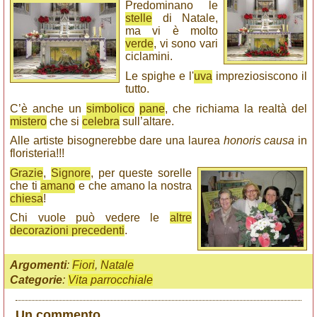
Predominano le
stelle
di Natale,
ma vi è molto
verde
, vi sono vari
ciclamini.
Le spighe e l'
uva
impreziosiscono il
tutto.
C’è anche un
simbolico
pane
, che richiama la realtà del
mistero
che si
celebra
sull’altare.
Alle artiste bisognerebbe dare una laurea
honoris causa
in
floristeria!!!
Grazie
,
Signore
, per queste sorelle
che ti
amano
e che amano la nostra
chiesa
!
Chi vuole può vedere le
altre
decorazioni precedenti
.
Argomenti
:
Fiori
,
Natale
Categorie
:
Vita parrocchiale
Un commento