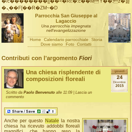
�/c��������[[��<�RI:�:c��MΎ��:z�졾
�ܢ��F[��R�ZM~�D
Parrocchia San Giuseppe al
Lagaccio
Una parrocchia impegnata
nell'evangelizzazione
Home
Calendario parrocchiale
Storia
Dove siamo
Foto
Contatti
Contributi con l'argomento
Fiori
Una chiesa risplendente di
giovedì
24
composizioni floreali
Dicembre
2015
Scritto da
Paolo Benvenuto
alle 11:09 |
Lascia un
commento
Anche per questo
Natale
la nostra
chiesa ha ricevuto addobbi floreali
magnifici, che hanno reso la