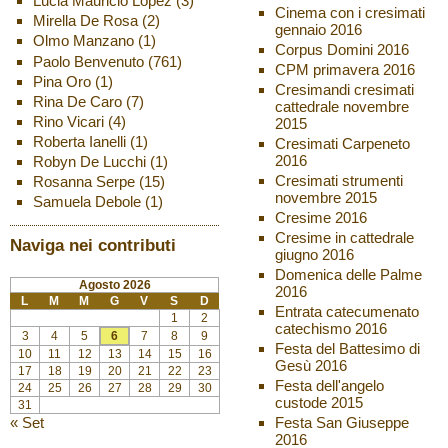
Lucia Mauricio Lopez
(3)
Cinema con i cresimati
Mirella De Rosa
(2)
gennaio 2016
Olmo Manzano
(1)
Corpus Domini 2016
Paolo Benvenuto
(761)
CPM primavera 2016
Pina Oro
(1)
Cresimandi cresimati
Rina De Caro
(7)
cattedrale novembre
Rino Vicari
(4)
2015
Roberta Ianelli
(1)
Cresimati Carpeneto
2016
Robyn De Lucchi
(1)
Cresimati strumenti
Rosanna Serpe
(15)
novembre 2015
Samuela Debole
(1)
Cresime 2016
Cresime in cattedrale
Naviga nei contributi
giugno 2016
Domenica delle Palme
Agosto 2026
2016
L
M
M
G
V
S
D
Entrata catecumenato
1
2
catechismo 2016
3
4
5
6
7
8
9
Festa del Battesimo di
10
11
12
13
14
15
16
Gesù 2016
17
18
19
20
21
22
23
Festa dell'angelo
24
25
26
27
28
29
30
custode 2015
31
« Set
Festa San Giuseppe
2016