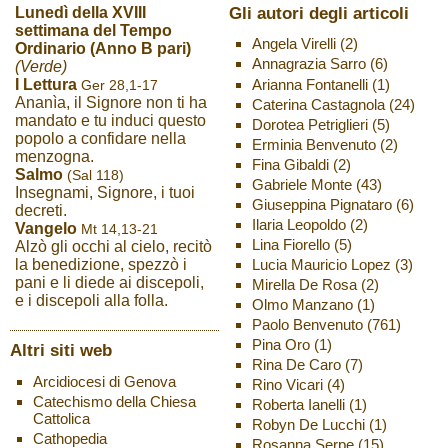
Gli autori degli articoli
Lunedì della XVIII
settimana del Tempo
Angela Virelli
(2)
Ordinario (Anno B pari)
Annagrazia Sarro
(6)
(Verde)
Arianna Fontanelli
(1)
I Lettura
Ger 28,1-17
Ananìa, il Signore non ti ha
Caterina Castagnola
(24)
mandato e tu induci questo
Dorotea Petriglieri
(5)
popolo a confidare nella
Erminia Benvenuto
(2)
menzogna.
Fina Gibaldi
(2)
Salmo
(Sal 118)
Gabriele Monte
(43)
Insegnami, Signore, i tuoi
Giuseppina Pignataro
(6)
decreti.
Ilaria Leopoldo
(2)
Vangelo
Mt 14,13-21
Lina Fiorello
(5)
Alzò gli occhi al cielo, recitò
Lucia Mauricio Lopez
(3)
la benedizione, spezzò i
pani e li diede ai discepoli,
Mirella De Rosa
(2)
e i discepoli alla folla.
Olmo Manzano
(1)
Paolo Benvenuto
(761)
Pina Oro
(1)
Altri siti web
Rina De Caro
(7)
Arcidiocesi di Genova
Rino Vicari
(4)
Catechismo della Chiesa
Roberta Ianelli
(1)
Cattolica
Robyn De Lucchi
(1)
Cathopedia
Rosanna Serpe
(15)