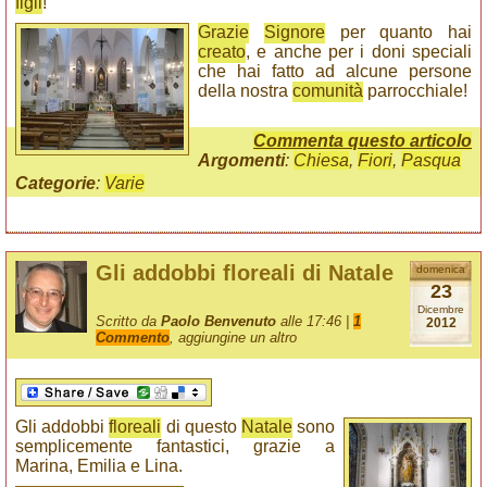
figli
!
Grazie
Signore
per quanto hai
creato
, e anche per i doni speciali
che hai fatto ad alcune persone
della nostra
comunità
parrocchiale!
Commenta questo articolo
Argomenti
:
Chiesa
,
Fiori
,
Pasqua
Categorie
:
Varie
Gli addobbi floreali di Natale
domenica
23
Dicembre
Scritto da
Paolo Benvenuto
alle 17:46 |
1
2012
Commento
, aggiungine un altro
Gli addobbi
floreali
di questo
Natale
sono
semplicemente fantastici, grazie a
Marina, Emilia e Lina.