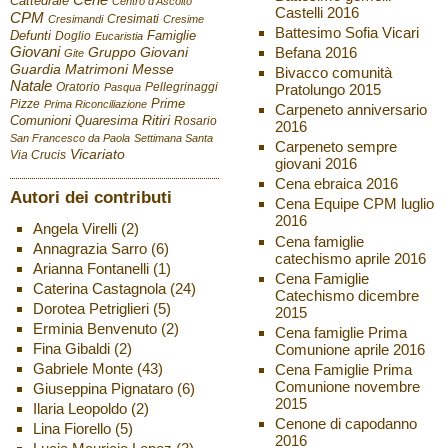
Cattedrale
Centro d'Ascolto
Castelli 2016
CPM
Cresimati
Cresimandi
Cresime
Battesimo Sofia Vicari
Defunti
Famiglie
Doglio
Eucaristia
Giovani
Befana 2016
Gruppo Giovani
Gite
Guardia
Matrimoni
Messe
Bivacco comunità
Natale
Oratorio
Pellegrinaggi
Pratolungo 2015
Pasqua
Pizze
Prime
Prima Riconciliazione
Carpeneto anniversario
Ritiri
Comunioni
Quaresima
Rosario
2016
San Francesco da Paola
Settimana Santa
Carpeneto sempre
Vicariato
Via Crucis
giovani 2016
Cena ebraica 2016
Autori dei contributi
Cena Equipe CPM luglio
2016
Angela Virelli
(2)
Cena famiglie
Annagrazia Sarro
(6)
catechismo aprile 2016
Arianna Fontanelli
(1)
Cena Famiglie
Caterina Castagnola
(24)
Catechismo dicembre
Dorotea Petriglieri
(5)
2015
Erminia Benvenuto
(2)
Cena famiglie Prima
Fina Gibaldi
(2)
Comunione aprile 2016
Gabriele Monte
(43)
Cena Famiglie Prima
Comunione novembre
Giuseppina Pignataro
(6)
2015
Ilaria Leopoldo
(2)
Cenone di capodanno
Lina Fiorello
(5)
2016