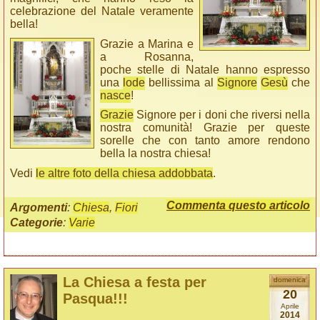
celebrazione del Natale veramente
bella!
Grazie a Marina e
a Rosanna,
poche stelle di Natale hanno espresso
una
lode
bellissima al
Signore
Gesù
che
nasce
!
Grazie
Signore per i doni che riversi nella
nostra comunità! Grazie per queste
sorelle che con tanto amore rendono
bella la nostra chiesa!
Vedi
le altre foto della chiesa addobbata
.
Commenta questo articolo
Argomenti
:
Chiesa
,
Fiori
Categorie
:
Varie
La Chiesa a festa per
domenica
20
Pasqua!!!
Aprile
2014