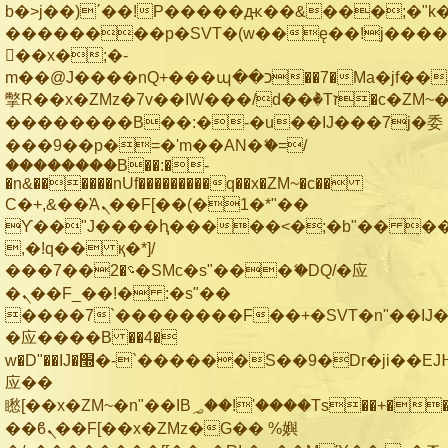
b�>j��)΄��!P�����ԫ��&���;�"k��B
��������p�SVT�(w��ę��!j���
��x�;�-
m��@J����nQ+���պ��כ��7�Ma�jf��J��ͱ4j���Ѳ�
撆R��x�ZMz�7v��IW���/d��ٞ�Тז�c�ZM~�ji�� ߒ��sQz�����Ԡ��DW��3�De�n"��M�+/
��������B��:�-�u��IJ���7j�委
���9��p�=�'m��AN�ޭ�=/
��������B��:�-
�n&������nUf���������q��x�ZM~�
c��
Ϲ�+,&��Ὰܢ��F[��(�1�*"��
ϒ��"J����ԧ�����<�;�b"�� ���"j��
,�!q�� қ�*]/
���؝�2��7�SMc�s"���ޭ�DQ/�应
�ܢ��F_��!� :�s"��
����7`��������F��+�SVT�n"��IJ�
�应����B ��4�
w�D"��IJ�׭�-`������S��9�Dr�ji��EJ߅��gJ�
应��
矁[��x�ZM~�n"��IB؃��!'����Тѕ��+��(m��IK�ʭ�/|
��ϐܢ��F[��x�ZMz�G�� %嬩