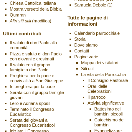
Chiesa Cattolica Italiana
Samuela Debole
(1)
Mostra versetti della Bibbia
Qumran
Tutte le pagine di
Altri siti utili
(modifica)
informazioni
Ultimi contributi
Calendario parrocchiale
Storia
Il saluto di don Paolo alla
Dove siamo
comunità
Contatti
Pizza e saluto di don Paolo
Pagine varie
con giovani e cresimati
Mappa dei visitatori
Il saluto con il gruppo
Siti utili
famiglie a don Paolo
La vita della Parrocchia
Preghiera per la pace e
Il Consiglio Pastorale
convivialità a San Giuseppe
Orari delle
In preghiera per la pace
Celebrazioni
Serata con il gruppo famiglie
Il parroco
giovani
Attività significative
Lello e Adriana sposi!
Battesimo dei
Terminato il Congresso
bambini piccoli
Eucaristico
Catechismo dei
Serata dei giovani al
bambini
Congresso Eucaristico!
Evangelizzare
Iniziato il Congresso