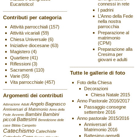
connessi in rete
Eucaristico!
I padrini
L’Anno della Fede
Contributi per categoria
nella nostra
parrocchia
Attività parrocchiali
(157)
Preparazione al
Attività vicariali
(59)
matrimonio
Chiesa Universale
(6)
(CPM)
Iniziative diocesane
(63)
Preparazione alla
Magistero
(4)
Cresima per
Quartiere
(41)
giovani e adulti
Riflessioni
(3)
Sacramenti
(110)
Tutte le gallerie di foto
Varie
(55)
Vita parrocchiale
(457)
Foto della Chiesa
Decorazioni
Chiesa Natale 2015
Argomenti dei contributi
Anno Pastorale 2016/2017
Angelo Bagnasco
Adorazione
Adulti
Passaggio consegne
Anniversari di Matrimonio
Anno della
settembre 2016
Bambini
Bambini
Fede
Avvento
Anno pastorale 2015/2016
Battesimi
piccoli
Benedizione delle
Anniversari di
case
Bibbia
Campetto
Matrimonio 2016
Catechismo
Catechiste
Battesimo gemelli
Cene