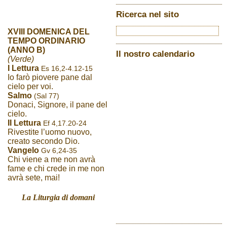
Ricerca nel sito
XVIII DOMENICA DEL
TEMPO ORDINARIO
(ANNO B)
Il nostro calendario
(Verde)
I Lettura
Es 16,2-4.12-15
Io farò piovere pane dal
cielo per voi.
Salmo
(Sal 77)
Donaci, Signore, il pane del
cielo.
II Lettura
Ef 4,17.20-24
Rivestite l’uomo nuovo,
creato secondo Dio.
Vangelo
Gv 6,24-35
Chi viene a me non avrà
fame e chi crede in me non
avrà sete, mai!
La Liturgia di domani