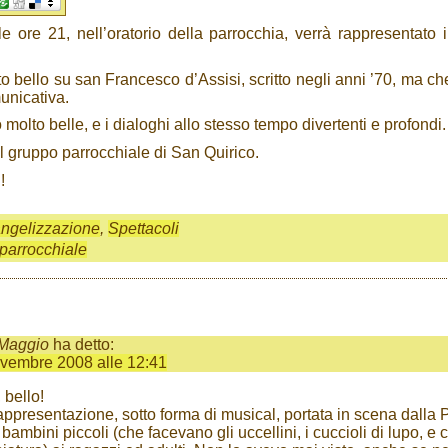
e ore 21, nell’oratorio della parrocchia, verrà rappresentato 
o bello su san Francesco d’Assisi, scritto negli anni ’70, ma ch
unicativa.
molto belle, e i dialoghi allo stesso tempo divertenti e profondi.
l gruppo parrocchiale di San Quirico.
!
ngelizzazione
,
Spettacoli
 parrocchiale
 Maggio
ha detto:
vembre 2008 alle 12:41
 bello!
appresentazione, sotto forma di musical, portata in scena dalla 
 bambini piccoli (che facevano gli uccellini, i cuccioli di lupo, e 