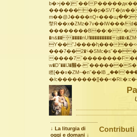
b�>j��)΄��!P�����ԫ��&
��������p�SVT�(w��
m��@J����nQ+���պ��כ��7�Ma�jf��J��ͱ4j���Ѳ�
撆R��x�ZMz�7v��IW���/d��ٞ�Тז�c�ZM~�ji�� ߒ��sQz�����Ԡ��DW��3�De�n
��������B��:�-�u��
�n&������nUf���������q��x�ZM
ϒ��"J����ԧ�����<�;�b"�� ��
���؝�2��7�SMc�s"���ޭ�DQ/�应�ܢ��F_��!� :�s"��
����7`��������F��+
w�D"��IJ�׭�-`������S��9�Dr�ji��EJ߅��gJ�应��
矁[��x�ZM~�n"��IB؃��!'����Тѕ��+��(m��IK�ʭ�/|��ϐܢ��F[��x�ZMz�G�� %嬩
Pa
Contributi
↓ La liturgia di
oggi e domani ↓