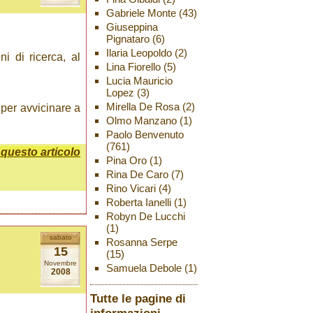
Gabriele Monte
(43)
Giuseppina
Pignataro
(6)
Ilaria Leopoldo
(2)
i di ricerca, al
Lina Fiorello
(5)
Lucia Mauricio
Lopez
(3)
Mirella De Rosa
(2)
 per avvicinare a
Olmo Manzano
(1)
Paolo Benvenuto
(761)
uesto articolo
Pina Oro
(1)
Rina De Caro
(7)
Rino Vicari
(4)
Roberta Ianelli
(1)
Robyn De Lucchi
(1)
sabato
Rosanna Serpe
15
(15)
Novembre
Samuela Debole
(1)
2008
Tutte le pagine di