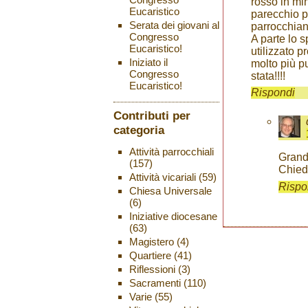
rosso in mi
Eucaristico
parecchio p
Serata dei giovani al
parrocchian
Congresso
A parte lo 
Eucaristico!
utilizzato 
Iniziato il
molto più pu
Congresso
stata!!!!
Eucaristico!
Rispondi
Contributi per
categoria
Attività parrocchiali
Grand
(157)
Chiedi
Attività vicariali
(59)
Rispo
Chiesa Universale
(6)
Iniziative diocesane
(63)
Magistero
(4)
Quartiere
(41)
Riflessioni
(3)
Sacramenti
(110)
Varie
(55)