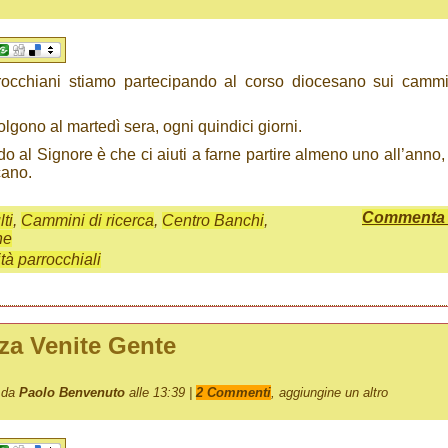
occhiani stiamo partecipando al corso diocesano sui cammin
volgono al martedì sera, ogni quindici giorni.
o al Signore è che ci aiuti a farne partire almeno uno all’anno,
cano.
Commenta q
ti
,
Cammini di ricerca
,
Centro Banchi
,
ne
ità parrocchiali
za Venite Gente
o da
Paolo Benvenuto
alle 13:39 |
2 Commenti
, aggiungine un altro