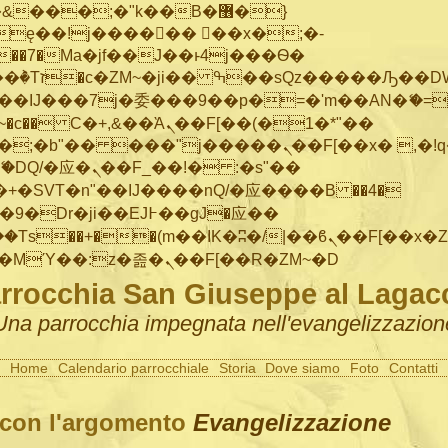
���;�"k��B�޶�}
ę��!j������ ��x�;�-
"��M�+/
IJ���7j�委���9��p�=�'m��AN�ޭ�=/
~�
c�� Ϲ�+,&��Ὰܢ��F[��(�1�*"��
�"j�����ܢ��F[��x� ,�!q�� қ�*]/
�SVT�n"��IJ����nQ/�应����B ��4�
�/c��������[[��<�RI:�:c��MΎ��:z�졾�ܢ��F[��R�ZM~�D
rrocchia San Giuseppe al Lagac
Una parrocchia impegnata nell'evangelizzazion
Home
Calendario parrocchiale
Storia
Dove siamo
Foto
Contatti
 con l'argomento
Evangelizzazione