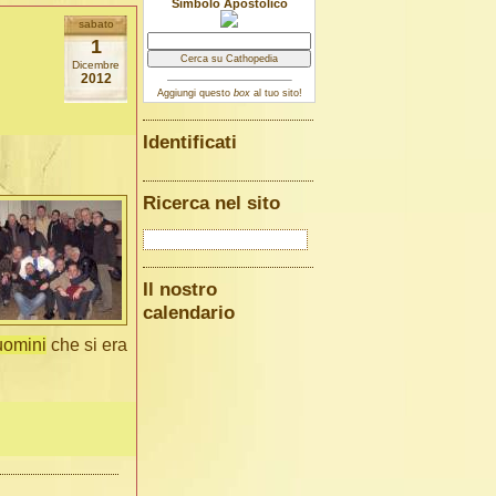
Simbolo Apostolico
sabato
1
Dicembre
2012
Aggiungi questo
box
al tuo sito!
Identificati
Ricerca nel sito
Il nostro
calendario
uomini
che si era