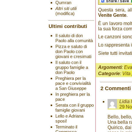
Qumran
Altri siti utili
Questa sera, all
(modifica)
Venite Gente
.
È un lavoro molt
Ultimi contributi
la sua forza com
Il saluto di don
Le canzoni sono 
Paolo alla comunità
Lo rappresenta i
Pizza e saluto di
don Paolo con
Siete tutti invitati
giovani e cresimati
Il saluto con il
gruppo famiglie a
Argomenti
:
Eva
don Paolo
Categorie
:
Vita
Preghiera per la
pace e convivialità
2 Commenti
a San Giuseppe
In preghiera per la
pace
Lidia
Serata con il gruppo
29 No
famiglie giovani
Lello e Adriana
Bello, bello,
sposi!
Una bella r
Terminato il
Quirico, dai
Congresso