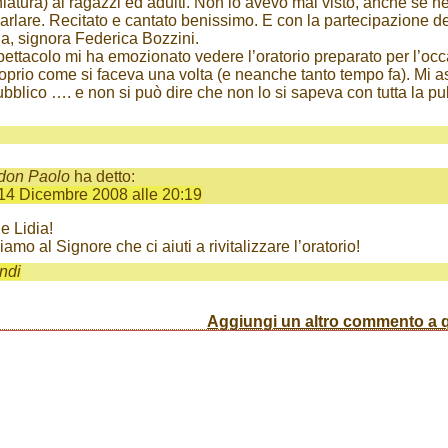
niatura) ai ragazzi ed adulti. Non lo avevo mai visto, anche se n
arlare. Recitato e cantato benissimo. E con la partecipazione de
a, signora Federica Bozzini.
spettacolo mi ha emozionato vedere l’oratorio preparato per l’oc
proprio come si faceva una volta (e neanche tanto tempo fa). Mi 
bblico …. e non si può dire che non lo si sapeva con tutta la pu
don Paolo
ha detto:
14 Dicembre 2008 alle 20:19
e Lidia!
amo al Signore che ci aiuti a rivitalizzare l’oratorio!
ndi
Aggiungi un altro commento a q