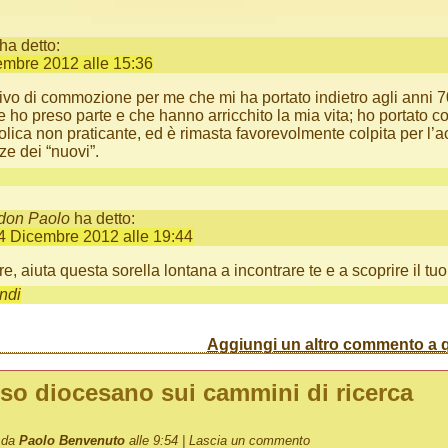
ha detto:
embre 2012 alle 15:36
tivo di commozione per me che mi ha portato indietro agli anni 70
he ho preso parte e che hanno arricchito la mia vita; ho portato 
olica non praticante, ed è rimasta favorevolmente colpita per l’a
ze dei “nuovi”.
don Paolo
ha detto:
4 Dicembre 2012 alle 19:44
e, aiuta questa sorella lontana a incontrare te e a scoprire il tu
ndi
Aggiungi un altro commento a q
so diocesano sui cammini di ricerca
o da
Paolo Benvenuto
alle 9:54 |
Lascia un commento