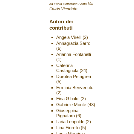
Via
da Paola
Settimana Santa
Vicariato
Crucis
Autori dei
contributi
Angela Virelli
(2)
Annagrazia Sarro
(6)
Arianna Fontanelli
(1)
Caterina
Castagnola
(24)
Dorotea Petriglieri
(5)
Erminia Benvenuto
(2)
Fina Gibaldi
(2)
Gabriele Monte
(43)
Giuseppina
Pignataro
(6)
Ilaria Leopoldo
(2)
Lina Fiorello
(5)
Lucia Mauricio