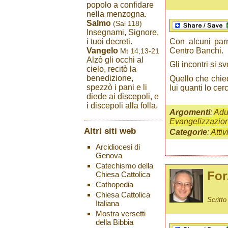
popolo a confidare
nella menzogna.
Salmo
(Sal 118)
Insegnami, Signore,
Con alcuni parr
i tuoi decreti.
Centro Banchi.
Vangelo
Mt 14,13-21
Alzò gli occhi al
Gli incontri si s
cielo, recitò la
benedizione,
Quello che chied
spezzò i pani e li
lui quanti lo cer
diede ai discepoli, e
i discepoli alla folla.
Argomenti
:
Adul
Evangelizzazio
Altri siti web
Categorie
:
Attiv
Arcidiocesi di
Genova
Catechismo della
For
Chiesa Cattolica
Cathopedia
Chiesa Cattolica
Scritt
Italiana
Mostra versetti
della Bibbia