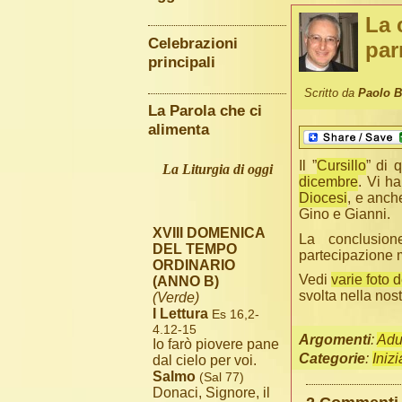
La 
Celebrazioni
par
principali
Scritto da
Paolo 
La Parola che ci
alimenta
Il ”
Cursillo
” di 
La Liturgia di oggi
dicembre
. Vi h
Diocesi
, e anch
Gino e Gianni.
XVIII DOMENICA
La conclusio
DEL TEMPO
partecipazione mo
ORDINARIO
Vedi
varie foto d
(ANNO B)
svolta nella no
(Verde)
I Lettura
Es 16,2-
4.12-15
Argomenti
:
Adul
Io farò piovere pane
Categorie
:
Iniz
dal cielo per voi.
Salmo
(Sal 77)
Donaci, Signore, il