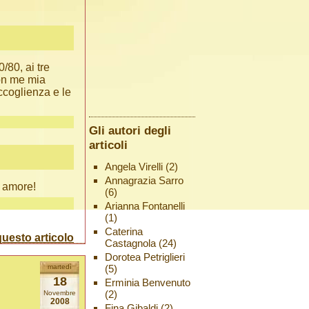
/80, ai tre
con me mia
ccoglienza e le
Gli autori degli
articoli
Angela Virelli
(2)
Annagrazia Sarro
o amore!
(6)
Arianna Fontanelli
(1)
Caterina
uesto articolo
Castagnola
(24)
Dorotea Petriglieri
(5)
martedì
18
Erminia Benvenuto
(2)
Novembre
2008
Fina Gibaldi
(2)