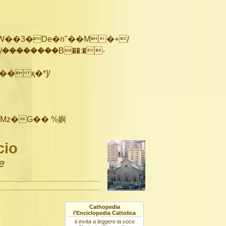
��������B��:�-
cio
e
Cathopedia
l'Enciclopedia Cattolica
ti invita a leggere la voce