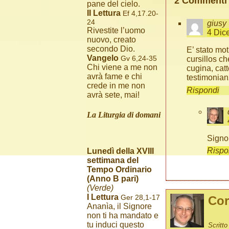
2 Commenti
pane del cielo.
II Lettura
Ef 4,17.20-
24
giusy
Rivestite l’uomo
4 Dic
nuovo, creato
secondo Dio.
E’ stato mo
Vangelo
Gv 6,24-35
cursillos c
Chi viene a me non
cugina, catt
avrà fame e chi
testimonian
crede in me non
Rispondi
avrà sete, mai!
La Liturgia di domani
Signor
Rispo
Lunedì della XVIII
settimana del
Tempo Ordinario
(Anno B pari)
(Verde)
I Lettura
Ger 28,1-17
Cor
Ananìa, il Signore
non ti ha mandato e
tu induci questo
Scritt