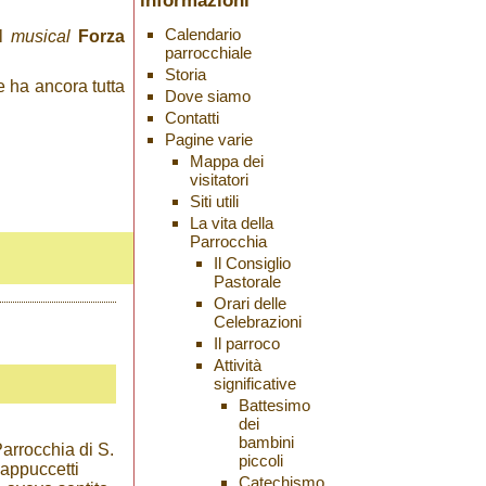
informazioni
Calendario
il
musical
Forza
parrocchiale
Storia
e ha ancora tutta
Dove siamo
Contatti
Pagine varie
Mappa dei
visitatori
Siti utili
La vita della
Parrocchia
Il Consiglio
Pastorale
Orari delle
Celebrazioni
Il parroco
Attività
significative
Battesimo
dei
bambini
Parrocchia di S.
piccoli
cappuccetti
Catechismo