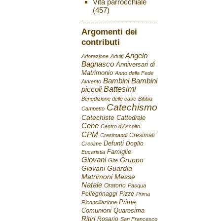
Vita parrocchiale
(457)
Argomenti dei
contributi
Angelo
Adorazione
Adulti
Bagnasco
Anniversari di
Matrimonio
Anno della Fede
Bambini
Bambini
Avvento
Battesimi
piccoli
Benedizione delle case
Bibbia
Catechismo
Campetto
Catechiste
Cattedrale
Cene
Centro d'Ascolto
CPM
Cresimati
Cresimandi
Defunti
Doglio
Cresime
Famiglie
Eucaristia
Giovani
Gruppo
Gite
Giovani
Guardia
Matrimoni
Messe
Natale
Oratorio
Pasqua
Pellegrinaggi
Pizze
Prima
Prime
Riconciliazione
Comunioni
Quaresima
Ritiri
Rosario
San Francesco