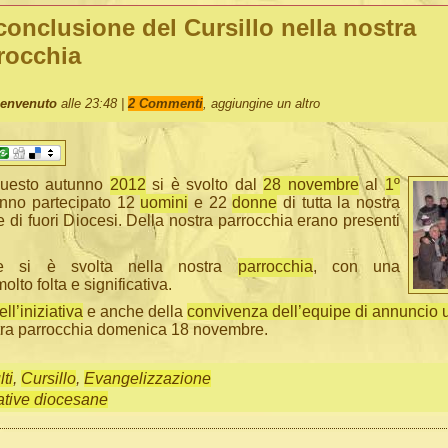
conclusione del Cursillo nella nostra
rocchia
Benvenuto
alle 23:48 |
2 Commenti
, aggiungine un altro
questo autunno
2012
si è svolto dal
28 novembre
al
1º
anno partecipato 12
uomini
e 22
donne
di tutta la nostra
e di fuori Diocesi. Della nostra parrocchia erano presenti
ne si è svolta nella nostra
parrocchia
, con una
lto folta e significativa.
ell’iniziativa
e anche della
convivenza dell’equipe di annuncio 
stra parrocchia domenica 18 novembre.
ti
,
Cursillo
,
Evangelizzazione
iative diocesane