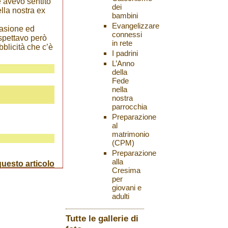
e avevo sentito
dei
lla nostra ex
bambini
Evangelizzare
casione ed
connessi
aspettavo però
in rete
bblicità che c’è
I padrini
L’Anno
della
Fede
nella
nostra
parrocchia
Preparazione
al
matrimonio
(CPM)
Preparazione
alla
uesto articolo
Cresima
per
giovani e
adulti
Tutte le gallerie di