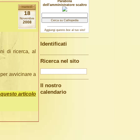
Parabola
dell'amministratore scaltro
martedì
18
Novembre
2008
Aggiungi questo
box
al tuo sito!
Identificati
i di ricerca, al
Ricerca nel sito
 per avvicinare a
Il nostro
calendario
uesto articolo