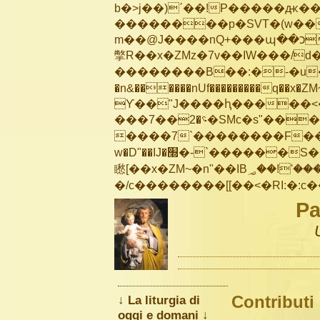
b�>j��)΄��!P�����ԫ��&
��������p�SVT�(w��
m��@J����nQ+���պ��כ��7�Ma�jf��J��ͱ4j���Ѳ�
撆R��x�ZMz�7v��IW���/d��ٞ�Тז�c�ZM~�ji�� ߒ��sQz�����Ԡ��DW��3�De�n
��������B��:�-�u��
�n&������nUf���������q��x�ZM
ϒ��"J����ԧ�����<�;�b"�� ��
���؝�2��7�SMc�s"���ޭ�DQ/�应�ܢ��F_��!� :�s"��
����7`��������F��+
w�D"��IJ�׭�-`������S��9�Dr�ji��EJ߅��gJ�应��
矁[��x�ZM~�n"��IB؃��!'����Тѕ��+��(m��IK�ʭ�/|��ϐܢ��F[��x�ZMz�G�� %嬩
Pa
Contributi
↓ La liturgia di
oggi e domani ↓