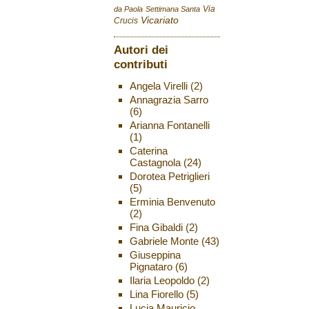
Via
da Paola
Settimana Santa
Vicariato
Crucis
Autori dei
contributi
Angela Virelli
(2)
Annagrazia Sarro
(6)
Arianna Fontanelli
(1)
Caterina
Castagnola
(24)
Dorotea Petriglieri
(5)
Erminia Benvenuto
(2)
Fina Gibaldi
(2)
Gabriele Monte
(43)
Giuseppina
Pignataro
(6)
Ilaria Leopoldo
(2)
Lina Fiorello
(5)
Lucia Mauricio