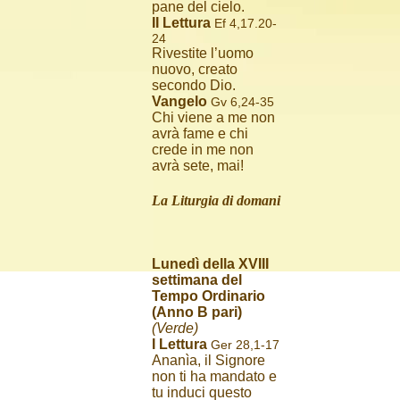
pane del cielo.
II Lettura
Ef 4,17.20-
24
Rivestite l’uomo
nuovo, creato
secondo Dio.
Vangelo
Gv 6,24-35
Chi viene a me non
avrà fame e chi
crede in me non
avrà sete, mai!
La Liturgia di domani
Lunedì della XVIII
settimana del
Tempo Ordinario
(Anno B pari)
(Verde)
I Lettura
Ger 28,1-17
Ananìa, il Signore
non ti ha mandato e
tu induci questo