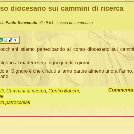
so diocesano sui cammini di ricerca
o da
Paolo Benvenuto
alle 9:54 |
Lascia un commento
occhiani stiamo partecipando al corso diocesano sui cammin
volgono al martedì sera, ogni quindici giorni.
o al Signore è che ci aiuti a farne partire almeno uno all’anno,
cano.
Commenta q
ti
,
Cammini di ricerca
,
Centro Banchi
,
ne
ità parrocchiali