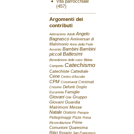
Vita parrocchiale
(457)
Argomenti dei
contributi
Angelo
Adorazione
Adulti
Bagnasco
Anniversari di
Matrimonio
Anno della Fede
Bambini
Bambini
Avvento
Battesimi
piccoli
Benedizione delle case
Bibbia
Catechismo
Campetto
Catechiste
Cattedrale
Cene
Centro d'Ascolto
CPM
Cresimati
Cresimandi
Defunti
Doglio
Cresime
Famiglie
Eucaristia
Giovani
Gruppo
Gite
Giovani
Guardia
Matrimoni
Messe
Natale
Oratorio
Pasqua
Pellegrinaggi
Pizze
Prima
Prime
Riconciliazione
Comunioni
Quaresima
Ritiri
Rosario
San Francesco