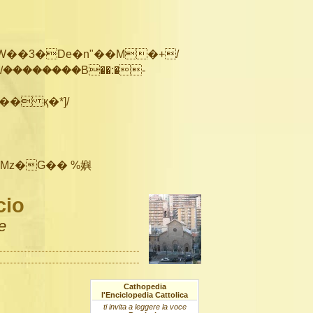
��������B��:�-
cio
e
Cathopedia
l'Enciclopedia Cattolica
ti invita a leggere la voce