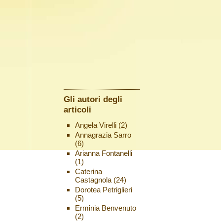
Gli autori degli
articoli
Angela Virelli
(2)
Annagrazia Sarro
(6)
Arianna Fontanelli
(1)
Caterina
Castagnola
(24)
Dorotea Petriglieri
(5)
Erminia Benvenuto
(2)