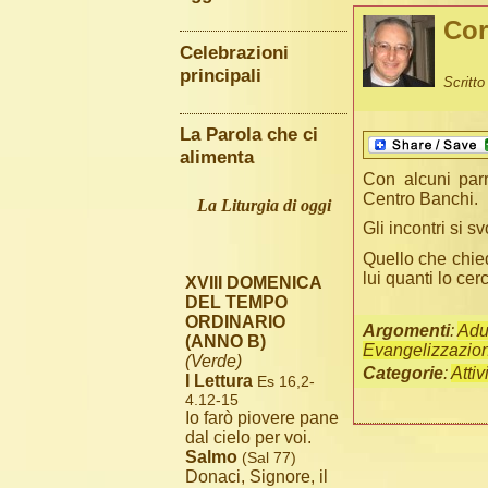
Cor
Celebrazioni
principali
Scritt
La Parola che ci
alimenta
Con alcuni parr
Centro Banchi.
La Liturgia di oggi
Gli incontri si s
Quello che chied
lui quanti lo cer
XVIII DOMENICA
DEL TEMPO
ORDINARIO
Argomenti
:
Adul
(ANNO B)
Evangelizzazio
(Verde)
Categorie
:
Attiv
I Lettura
Es 16,2-
4.12-15
Io farò piovere pane
dal cielo per voi.
Salmo
(Sal 77)
Donaci, Signore, il