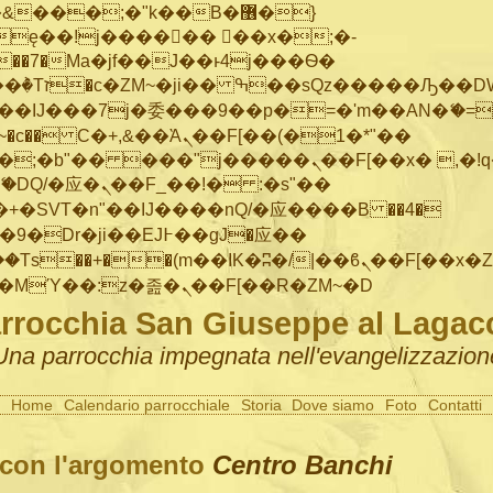
���;�"k��B�޶�}
ę��!j������ ��x�;�-
"��M�+/
IJ���7j�委���9��p�=�'m��AN�ޭ�=/
~�
c�� Ϲ�+,&��Ὰܢ��F[��(�1�*"��
�"j�����ܢ��F[��x� ,�!q�� қ�*]/
�SVT�n"��IJ����nQ/�应����B ��4�
�/c��������[[��<�RI:�:c��MΎ��:z�졾�ܢ��F[��R�ZM~�D
rrocchia San Giuseppe al Lagac
Una parrocchia impegnata nell'evangelizzazion
Home
Calendario parrocchiale
Storia
Dove siamo
Foto
Contatti
 con l'argomento
Centro Banchi