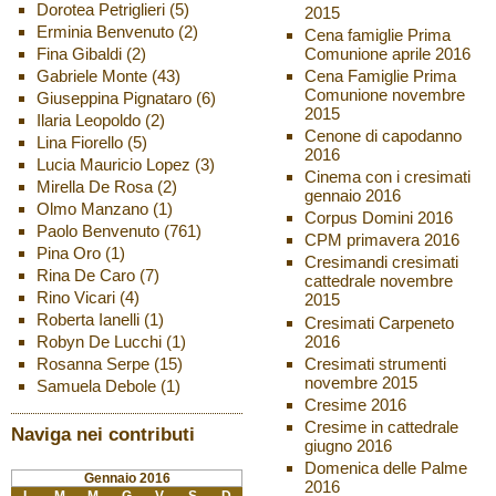
Dorotea Petriglieri
(5)
2015
Erminia Benvenuto
(2)
Cena famiglie Prima
Fina Gibaldi
(2)
Comunione aprile 2016
Gabriele Monte
(43)
Cena Famiglie Prima
Comunione novembre
Giuseppina Pignataro
(6)
2015
Ilaria Leopoldo
(2)
Cenone di capodanno
Lina Fiorello
(5)
2016
Lucia Mauricio Lopez
(3)
Cinema con i cresimati
Mirella De Rosa
(2)
gennaio 2016
Olmo Manzano
(1)
Corpus Domini 2016
Paolo Benvenuto
(761)
CPM primavera 2016
Pina Oro
(1)
Cresimandi cresimati
Rina De Caro
(7)
cattedrale novembre
Rino Vicari
(4)
2015
Roberta Ianelli
(1)
Cresimati Carpeneto
2016
Robyn De Lucchi
(1)
Cresimati strumenti
Rosanna Serpe
(15)
novembre 2015
Samuela Debole
(1)
Cresime 2016
Cresime in cattedrale
Naviga nei contributi
giugno 2016
Domenica delle Palme
Gennaio 2016
2016