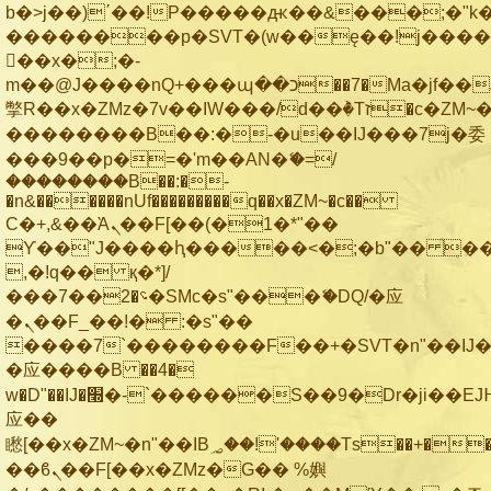
b�>j��)΄��!P�����ԫ��&���;�"k��B
��������p�SVT�(w��ę��!j���
��x�;�-
m��@J����nQ+���պ��כ��7�Ma�jf��J��ͱ4j���Ѳ�
撆R��x�ZMz�7v��IW���/d��ٞ�Тז�c�ZM~�ji�� ߒ��sQz�����Ԡ��DW��3�De�n"��M�+/
��������B��:�-�u��IJ���7j�委
���9��p�=�'m��AN�ޭ�=/
��������B��:�-
�n&������nUf���������q��x�ZM~�
c��
Ϲ�+,&��Ὰܢ��F[��(�1�*"��
ϒ��"J����ԧ�����<�;�b"�� ���"j��
,�!q�� қ�*]/
���؝�2��7�SMc�s"���ޭ�DQ/�应
�ܢ��F_��!� :�s"��
����7`��������F��+�SVT�n"��IJ�
�应����B ��4�
w�D"��IJ�׭�-`������S��9�Dr�ji��EJ߅��gJ�
应��
矁[��x�ZM~�n"��IB؃��!'����Тѕ��+��(m��IK�ʭ�/|
��ϐܢ��F[��x�ZMz�G�� %嬩