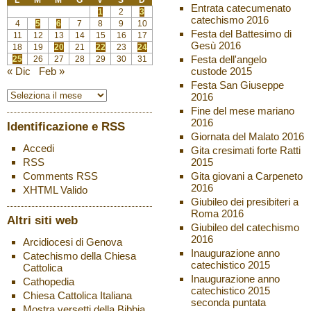
L
M
M
G
V
S
D
Entrata catecumenato
1
2
3
catechismo 2016
4
5
6
7
8
9
10
Festa del Battesimo di
11
12
13
14
15
16
17
Gesù 2016
18
19
20
21
22
23
24
Festa dell'angelo
25
26
27
28
29
30
31
custode 2015
« Dic
Feb »
Festa San Giuseppe
2016
Fine del mese mariano
2016
Identificazione e RSS
Giornata del Malato 2016
Accedi
Gita cresimati forte Ratti
2015
RSS
Gita giovani a Carpeneto
Comments
RSS
2016
XHTML
Valido
Giubileo dei presibiteri a
Roma 2016
Altri siti web
Giubileo del catechismo
2016
Arcidiocesi di Genova
Inaugurazione anno
Catechismo della Chiesa
catechistico 2015
Cattolica
Inaugurazione anno
Cathopedia
catechistico 2015
Chiesa Cattolica Italiana
seconda puntata
Mostra versetti della Bibbia