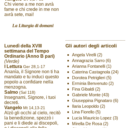
Chi viene a me non avrà
fame e chi crede in me non
avrà sete, mai!
La Liturgia di domani
Gli autori degli articoli
Lunedì della XVIII
settimana del Tempo
Angela Virelli
(2)
Ordinario (Anno B pari)
Annagrazia Sarro
(6)
(Verde)
Arianna Fontanelli
(1)
I Lettura
Ger 28,1-17
Ananìa, il Signore non ti ha
Caterina Castagnola
(24)
mandato e tu induci questo
Dorotea Petriglieri
(5)
popolo a confidare nella
Erminia Benvenuto
(2)
menzogna.
Fina Gibaldi
(2)
Salmo
(Sal 118)
Gabriele Monte
(43)
Insegnami, Signore, i tuoi
Giuseppina Pignataro
(6)
decreti.
Ilaria Leopoldo
(2)
Vangelo
Mt 14,13-21
Lina Fiorello
(5)
Alzò gli occhi al cielo, recitò
Lucia Mauricio Lopez
(3)
la benedizione, spezzò i
pani e li diede ai discepoli,
Mirella De Rosa
(2)