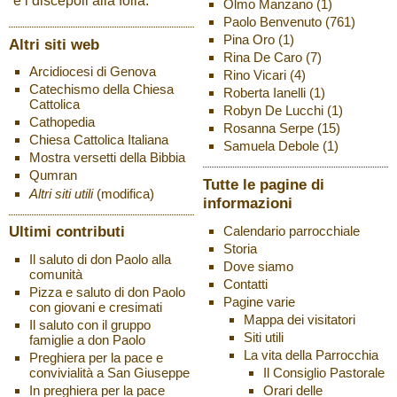
e i discepoli alla folla.
Olmo Manzano
(1)
Paolo Benvenuto
(761)
Pina Oro
(1)
Altri siti web
Rina De Caro
(7)
Arcidiocesi di Genova
Rino Vicari
(4)
Catechismo della Chiesa
Roberta Ianelli
(1)
Cattolica
Robyn De Lucchi
(1)
Cathopedia
Rosanna Serpe
(15)
Chiesa Cattolica Italiana
Samuela Debole
(1)
Mostra versetti della Bibbia
Qumran
Tutte le pagine di
Altri siti utili
(modifica)
informazioni
Ultimi contributi
Calendario parrocchiale
Storia
Il saluto di don Paolo alla
Dove siamo
comunità
Contatti
Pizza e saluto di don Paolo
Pagine varie
con giovani e cresimati
Mappa dei visitatori
Il saluto con il gruppo
Siti utili
famiglie a don Paolo
La vita della Parrocchia
Preghiera per la pace e
Il Consiglio Pastorale
convivialità a San Giuseppe
Orari delle
In preghiera per la pace