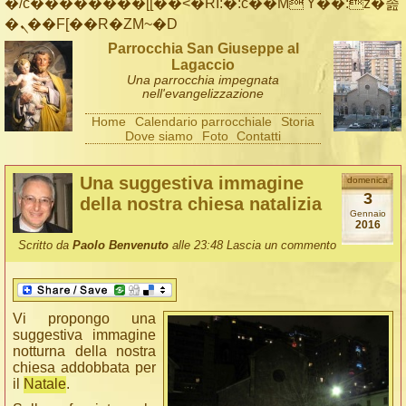
�/c��������[[��<�RI:�:c��MΎ��:z�졾
�ܢ��F[��R�ZM~�D
Parrocchia San Giuseppe al
Lagaccio
Una parrocchia impegnata
nell'evangelizzazione
Home
Calendario parrocchiale
Storia
Dove siamo
Foto
Contatti
Una suggestiva immagine
domenica
3
della nostra chiesa natalizia
Gennaio
2016
Scritto da
Paolo Benvenuto
alle 23:48
Lascia un commento
Vi propongo una
suggestiva immagine
notturna della nostra
chiesa addobbata per
il
Natale
.