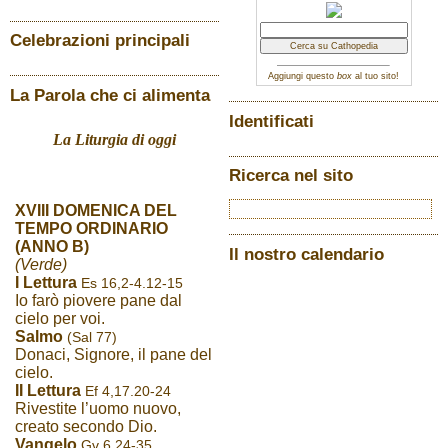
Celebrazioni principali
Aggiungi questo
box
al tuo sito!
La Parola che ci alimenta
Identificati
La Liturgia di oggi
Ricerca nel sito
XVIII DOMENICA DEL
TEMPO ORDINARIO
(ANNO B)
Il nostro calendario
(Verde)
I Lettura
Es 16,2-4.12-15
Io farò piovere pane dal
cielo per voi.
Salmo
(Sal 77)
Donaci, Signore, il pane del
cielo.
II Lettura
Ef 4,17.20-24
Rivestite l’uomo nuovo,
creato secondo Dio.
Vangelo
Gv 6,24-35