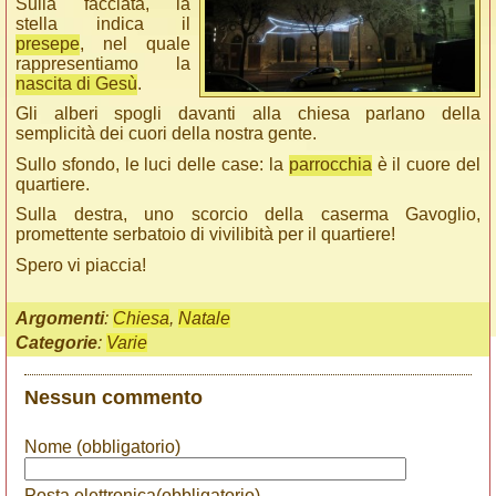
Sulla facciata, la
stella indica il
presepe
, nel quale
rappresentiamo la
nascita di Gesù
.
Gli alberi spogli davanti alla chiesa parlano della
semplicità dei cuori della nostra gente.
Sullo sfondo, le luci delle case: la
parrocchia
è il cuore del
quartiere.
Sulla destra, uno scorcio della caserma Gavoglio,
promettente serbatoio di vivilibità per il quartiere!
Spero vi piaccia!
Argomenti
:
Chiesa
,
Natale
Categorie
:
Varie
Nessun commento
Nome (obbligatorio)
Posta elettronica(obbligatorio)