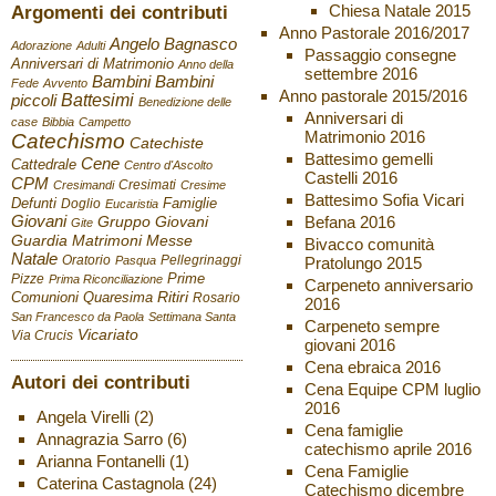
Chiesa Natale 2015
Argomenti dei contributi
Anno Pastorale 2016/2017
Angelo Bagnasco
Adorazione
Adulti
Passaggio consegne
Anniversari di Matrimonio
Anno della
settembre 2016
Bambini
Bambini
Fede
Avvento
Anno pastorale 2015/2016
Battesimi
piccoli
Benedizione delle
Anniversari di
case
Bibbia
Campetto
Matrimonio 2016
Catechismo
Catechiste
Battesimo gemelli
Cene
Cattedrale
Centro d'Ascolto
Castelli 2016
CPM
Cresimati
Cresimandi
Cresime
Battesimo Sofia Vicari
Defunti
Famiglie
Doglio
Eucaristia
Giovani
Befana 2016
Gruppo Giovani
Gite
Guardia
Matrimoni
Messe
Bivacco comunità
Natale
Oratorio
Pellegrinaggi
Pratolungo 2015
Pasqua
Pizze
Prime
Prima Riconciliazione
Carpeneto anniversario
Ritiri
Comunioni
Quaresima
Rosario
2016
San Francesco da Paola
Settimana Santa
Carpeneto sempre
Vicariato
Via Crucis
giovani 2016
Cena ebraica 2016
Autori dei contributi
Cena Equipe CPM luglio
2016
Angela Virelli
(2)
Cena famiglie
Annagrazia Sarro
(6)
catechismo aprile 2016
Arianna Fontanelli
(1)
Cena Famiglie
Caterina Castagnola
(24)
Catechismo dicembre