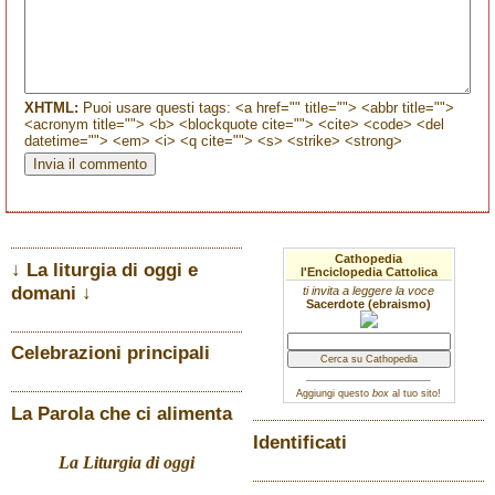
XHTML:
Puoi usare questi tags: <a href="" title=""> <abbr title="">
<acronym title=""> <b> <blockquote cite=""> <cite> <code> <del
datetime=""> <em> <i> <q cite=""> <s> <strike> <strong>
Cathopedia
↓ La liturgia di oggi e
l'Enciclopedia Cattolica
domani ↓
ti invita a leggere la voce
Sacerdote (ebraismo)
Celebrazioni principali
Aggiungi questo
box
al tuo sito!
La Parola che ci alimenta
Identificati
La Liturgia di oggi