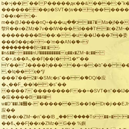
b�>j��)΄��!P�����ԫ��&���;�"k��B
��������p�SVT�(w��ę��!j���
��x�;�-
m��@J����nQ+���պ��כ��7�Ma�jf��J��ͱ4j���Ѳ�
撆R��x�ZMz�7v��IW���/d��ٞ�Тז�c�ZM~�ji�� ߒ��sQz�����Ԡ��DW��3�De�n"��M�+/
��������B��:�-�u��IJ���7j�委
���9��p�=�'m��AN�ޭ�=/
��������B��:�-
�n&������nUf���������q��x�ZM~�
c��
Ϲ�+,&��Ὰܢ��F[��(�1�*"��
ϒ��"J����ԧ�����<�;�b"�� ���"j��
,�!q�� қ�*]/
���؝�2��7�SMc�s"���ޭ�DQ/�应
�ܢ��F_��!� :�s"��
����7`��������F��+�SVT�n"��IJ�
�应����B ��4�
w�D"��IJ�׭�-`������S��9�Dr�ji��EJ߅��gJ�
应��
矁[��x�ZM~�n"��IB؃��!'����Тѕ��+��(m��IK�ʭ�/|
��ϐܢ��F[��x�ZMz�G�� %嬩