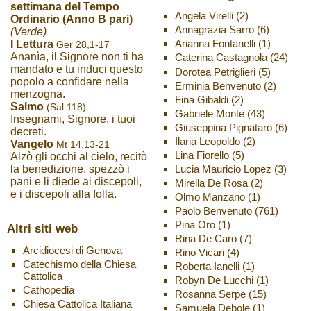
settimana del Tempo
Angela Virelli
(2)
Ordinario (Anno B pari)
Annagrazia Sarro
(6)
(Verde)
Arianna Fontanelli
(1)
I Lettura
Ger 28,1-17
Ananìa, il Signore non ti ha
Caterina Castagnola
(24)
mandato e tu induci questo
Dorotea Petriglieri
(5)
popolo a confidare nella
Erminia Benvenuto
(2)
menzogna.
Fina Gibaldi
(2)
Salmo
(Sal 118)
Gabriele Monte
(43)
Insegnami, Signore, i tuoi
Giuseppina Pignataro
(6)
decreti.
Ilaria Leopoldo
(2)
Vangelo
Mt 14,13-21
Lina Fiorello
(5)
Alzò gli occhi al cielo, recitò
Lucia Mauricio Lopez
(3)
la benedizione, spezzò i
pani e li diede ai discepoli,
Mirella De Rosa
(2)
e i discepoli alla folla.
Olmo Manzano
(1)
Paolo Benvenuto
(761)
Pina Oro
(1)
Altri siti web
Rina De Caro
(7)
Arcidiocesi di Genova
Rino Vicari
(4)
Catechismo della Chiesa
Roberta Ianelli
(1)
Cattolica
Robyn De Lucchi
(1)
Cathopedia
Rosanna Serpe
(15)
Chiesa Cattolica Italiana
Samuela Debole
(1)