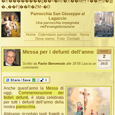
�/c��������[[��<�RI:�:c��MΎ��:z�졾
�ܢ��F[��R�ZM~�D
Parrocchia San Giuseppe al
Lagaccio
Una parrocchia impegnata
nell'evangelizzazione
Home
Calendario parrocchiale
Storia
Dove siamo
Foto
Contatti
Messa per i defunti dell’anno
lunedì
2
Novembre
Scritto da
Paolo Benvenuto
alle 18:55
Lascia un
2015
commento
Anche quest’anno la
Messa
di
oggi,
Commemorazione dei
fedeli defunti
, è stata celebrata
per tutti i defunti dell’anno della
nostra
parrocchia
.
Abbiamo ricordato tanti fratelli e