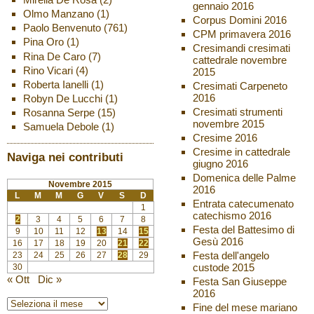
gennaio 2016
Olmo Manzano
(1)
Corpus Domini 2016
Paolo Benvenuto
(761)
CPM primavera 2016
Pina Oro
(1)
Cresimandi cresimati
Rina De Caro
(7)
cattedrale novembre
Rino Vicari
(4)
2015
Roberta Ianelli
(1)
Cresimati Carpeneto
2016
Robyn De Lucchi
(1)
Cresimati strumenti
Rosanna Serpe
(15)
novembre 2015
Samuela Debole
(1)
Cresime 2016
Cresime in cattedrale
Naviga nei contributi
giugno 2016
Domenica delle Palme
Novembre 2015
2016
L
M
M
G
V
S
D
Entrata catecumenato
1
catechismo 2016
2
3
4
5
6
7
8
Festa del Battesimo di
9
10
11
12
13
14
15
Gesù 2016
16
17
18
19
20
21
22
Festa dell'angelo
23
24
25
26
27
28
29
custode 2015
30
« Ott
Dic »
Festa San Giuseppe
2016
Fine del mese mariano