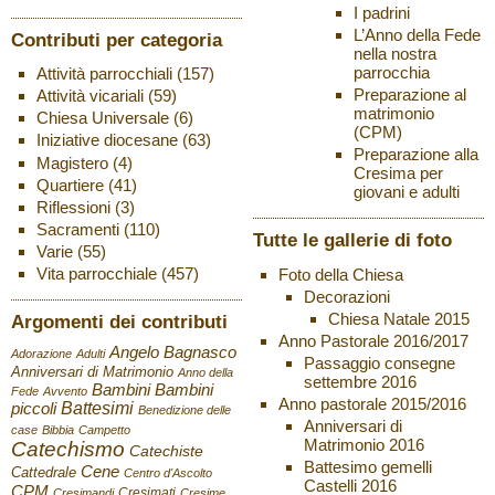
I padrini
L’Anno della Fede
Contributi per categoria
nella nostra
parrocchia
Attività parrocchiali
(157)
Preparazione al
Attività vicariali
(59)
matrimonio
Chiesa Universale
(6)
(CPM)
Iniziative diocesane
(63)
Preparazione alla
Magistero
(4)
Cresima per
Quartiere
(41)
giovani e adulti
Riflessioni
(3)
Sacramenti
(110)
Tutte le gallerie di foto
Varie
(55)
Vita parrocchiale
(457)
Foto della Chiesa
Decorazioni
Chiesa Natale 2015
Argomenti dei contributi
Anno Pastorale 2016/2017
Angelo Bagnasco
Adorazione
Adulti
Passaggio consegne
Anniversari di Matrimonio
Anno della
settembre 2016
Bambini
Bambini
Fede
Avvento
Anno pastorale 2015/2016
Battesimi
piccoli
Benedizione delle
Anniversari di
case
Bibbia
Campetto
Matrimonio 2016
Catechismo
Catechiste
Battesimo gemelli
Cene
Cattedrale
Centro d'Ascolto
Castelli 2016
CPM
Cresimati
Cresimandi
Cresime