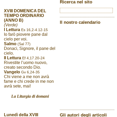
Ricerca nel sito
XVIII DOMENICA DEL
TEMPO ORDINARIO
(ANNO B)
Il nostro calendario
(Verde)
I Lettura
Es 16,2-4.12-15
Io farò piovere pane dal
cielo per voi.
Salmo
(Sal 77)
Donaci, Signore, il pane del
cielo.
II Lettura
Ef 4,17.20-24
Rivestite l’uomo nuovo,
creato secondo Dio.
Vangelo
Gv 6,24-35
Chi viene a me non avrà
fame e chi crede in me non
avrà sete, mai!
La Liturgia di domani
Gli autori degli articoli
Lunedì della XVIII