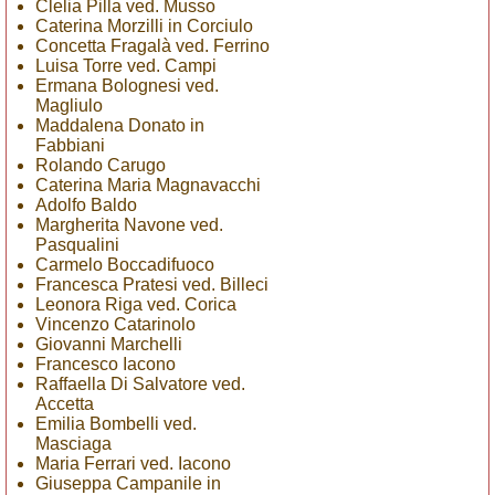
Clelia Pilla ved. Musso
Caterina Morzilli in Corciulo
Concetta Fragalà ved. Ferrino
Luisa Torre ved. Campi
Ermana Bolognesi ved.
Magliulo
Maddalena Donato in
Fabbiani
Rolando Carugo
Caterina Maria Magnavacchi
Adolfo Baldo
Margherita Navone ved.
Pasqualini
Carmelo Boccadifuoco
Francesca Pratesi ved. Billeci
Leonora Riga ved. Corica
Vincenzo Catarinolo
Giovanni Marchelli
Francesco Iacono
Raffaella Di Salvatore ved.
Accetta
Emilia Bombelli ved.
Masciaga
Maria Ferrari ved. Iacono
Giuseppa Campanile in