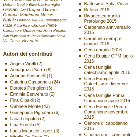
Battesimo Sofia Vicari
Defunti
Famiglie
Doglio
Eucaristia
Giovani
Befana 2016
Gruppo Giovani
Gite
Guardia
Matrimoni
Messe
Bivacco comunità
Natale
Oratorio
Pellegrinaggi
Pratolungo 2015
Pasqua
Pizze
Prime
Prima Riconciliazione
Carpeneto anniversario
Ritiri
Comunioni
Quaresima
Rosario
2016
San Francesco da Paola
Settimana Santa
Carpeneto sempre
Vicariato
Via Crucis
giovani 2016
Cena ebraica 2016
Autori dei contributi
Cena Equipe CPM luglio
2016
Angela Virelli
(2)
Cena famiglie
Annagrazia Sarro
(6)
catechismo aprile 2016
Arianna Fontanelli
(1)
Cena Famiglie
Caterina Castagnola
(24)
Catechismo dicembre
Dorotea Petriglieri
(5)
2015
Erminia Benvenuto
(2)
Cena famiglie Prima
Fina Gibaldi
(2)
Comunione aprile 2016
Gabriele Monte
(43)
Cena Famiglie Prima
Comunione novembre
Giuseppina Pignataro
(6)
2015
Ilaria Leopoldo
(2)
Cenone di capodanno
Lina Fiorello
(5)
2016
Lucia Mauricio Lopez
(3)
Cinema con i cresimati
Mirella De Rosa
(2)