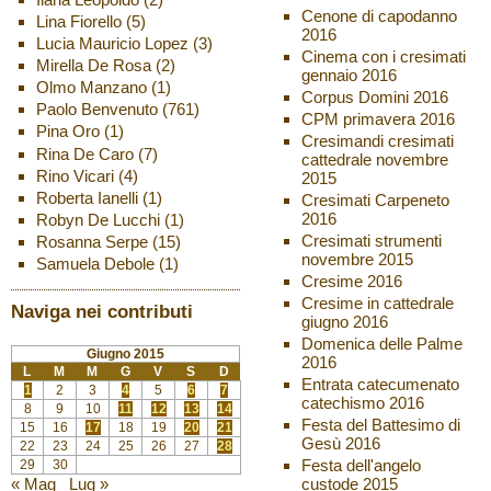
Cenone di capodanno
Lina Fiorello
(5)
2016
Lucia Mauricio Lopez
(3)
Cinema con i cresimati
Mirella De Rosa
(2)
gennaio 2016
Olmo Manzano
(1)
Corpus Domini 2016
Paolo Benvenuto
(761)
CPM primavera 2016
Pina Oro
(1)
Cresimandi cresimati
Rina De Caro
(7)
cattedrale novembre
Rino Vicari
(4)
2015
Roberta Ianelli
(1)
Cresimati Carpeneto
2016
Robyn De Lucchi
(1)
Cresimati strumenti
Rosanna Serpe
(15)
novembre 2015
Samuela Debole
(1)
Cresime 2016
Cresime in cattedrale
Naviga nei contributi
giugno 2016
Domenica delle Palme
Giugno 2015
2016
L
M
M
G
V
S
D
Entrata catecumenato
1
2
3
4
5
6
7
catechismo 2016
8
9
10
11
12
13
14
Festa del Battesimo di
15
16
17
18
19
20
21
Gesù 2016
22
23
24
25
26
27
28
Festa dell'angelo
29
30
custode 2015
« Mag
Lug »