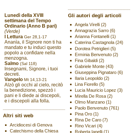
Gli autori degli articoli
Lunedì della XVIII
settimana del Tempo
Angela Virelli
(2)
Ordinario (Anno B pari)
Annagrazia Sarro
(6)
(Verde)
Arianna Fontanelli
(1)
I Lettura
Ger 28,1-17
Ananìa, il Signore non ti ha
Caterina Castagnola
(24)
mandato e tu induci questo
Dorotea Petriglieri
(5)
popolo a confidare nella
Erminia Benvenuto
(2)
menzogna.
Fina Gibaldi
(2)
Salmo
(Sal 118)
Gabriele Monte
(43)
Insegnami, Signore, i tuoi
Giuseppina Pignataro
(6)
decreti.
Ilaria Leopoldo
(2)
Vangelo
Mt 14,13-21
Lina Fiorello
(5)
Alzò gli occhi al cielo, recitò
Lucia Mauricio Lopez
(3)
la benedizione, spezzò i
pani e li diede ai discepoli,
Mirella De Rosa
(2)
e i discepoli alla folla.
Olmo Manzano
(1)
Paolo Benvenuto
(761)
Pina Oro
(1)
Altri siti web
Rina De Caro
(7)
Arcidiocesi di Genova
Rino Vicari
(4)
Catechismo della Chiesa
Roberta Ianelli
(1)