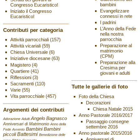
bambini
Congresso Eucaristico!
Evangelizzare
Iniziato il Congresso
connessi in rete
Eucaristico!
I padrini
L’Anno della Fede
Contributi per categoria
nella nostra
parrocchia
Attività parrocchiali
(157)
Preparazione al
Attività vicariali
(59)
matrimonio
Chiesa Universale
(6)
(CPM)
Iniziative diocesane
(63)
Preparazione alla
Magistero
(4)
Cresima per
Quartiere
(41)
giovani e adulti
Riflessioni
(3)
Sacramenti
(110)
Tutte le gallerie di foto
Varie
(55)
Vita parrocchiale
(457)
Foto della Chiesa
Decorazioni
Chiesa Natale 2015
Argomenti dei contributi
Anno Pastorale 2016/2017
Angelo Bagnasco
Adorazione
Adulti
Passaggio consegne
Anniversari di Matrimonio
Anno della
settembre 2016
Bambini
Bambini
Fede
Avvento
Anno pastorale 2015/2016
Battesimi
piccoli
Benedizione delle
Anniversari di