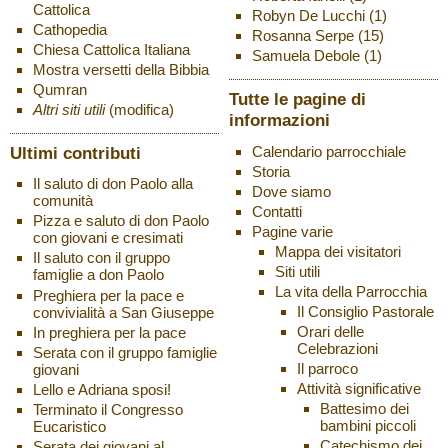
Cattolica
Robyn De Lucchi
(1)
Cathopedia
Rosanna Serpe
(15)
Chiesa Cattolica Italiana
Samuela Debole
(1)
Mostra versetti della Bibbia
Qumran
Tutte le pagine di
Altri siti utili
(modifica)
informazioni
Ultimi contributi
Calendario parrocchiale
Storia
Il saluto di don Paolo alla
Dove siamo
comunità
Contatti
Pizza e saluto di don Paolo
Pagine varie
con giovani e cresimati
Mappa dei visitatori
Il saluto con il gruppo
Siti utili
famiglie a don Paolo
La vita della Parrocchia
Preghiera per la pace e
Il Consiglio Pastorale
convivialità a San Giuseppe
Orari delle
In preghiera per la pace
Celebrazioni
Serata con il gruppo famiglie
Il parroco
giovani
Attività significative
Lello e Adriana sposi!
Battesimo dei
Terminato il Congresso
bambini piccoli
Eucaristico
Catechismo dei
Serata dei giovani al