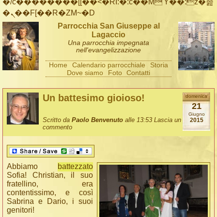
�/c��������[[��<�RI:�:c��MΎ��:z�졾
�ܢ��F[��R�ZM~�D
Parrocchia San Giuseppe al
Lagaccio
Una parrocchia impegnata
nell'evangelizzazione
Home
Calendario parrocchiale
Storia
Dove siamo
Foto
Contatti
Un battesimo gioioso!
domenica
21
Giugno
Scritto da
Paolo Benvenuto
alle 13:53
Lascia un
2015
commento
Abbiamo
battezzato
Sofia! Christian, il suo
fratellino, era
contentissimo, e così
Sabrina e Dario, i suoi
genitori!