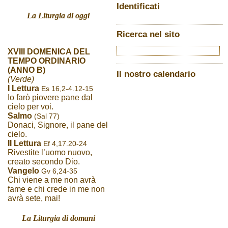
Identificati
La Liturgia di oggi
Ricerca nel sito
XVIII DOMENICA DEL
TEMPO ORDINARIO
(ANNO B)
Il nostro calendario
(Verde)
I Lettura
Es 16,2-4.12-15
Io farò piovere pane dal
cielo per voi.
Salmo
(Sal 77)
Donaci, Signore, il pane del
cielo.
II Lettura
Ef 4,17.20-24
Rivestite l’uomo nuovo,
creato secondo Dio.
Vangelo
Gv 6,24-35
Chi viene a me non avrà
fame e chi crede in me non
avrà sete, mai!
La Liturgia di domani