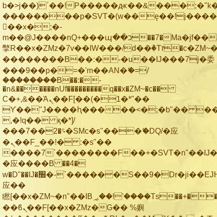
b�>j��)΄��!P�����ԫ��&���;�"k��B
��������p�SVT�(w��ę��!j���
��x�;�-
m��@J����nQ+���պ��כ��7�Ma�jf��J��ͱ4j���Ѳ�
撆R��x�ZMz�7v��IW���/d��ٞ�Тז�c�ZM~�ji�� ߒ��sQz�����Ԡ��DW��3�De�n"��M�+/
��������B��:�-�u��IJ���7j�委
���9��p�=�'m��AN�ޭ�=/
��������B��:�-
�n&������nUf���������q��x�ZM~�
c��
Ϲ�+,&��Ὰܢ��F[��(�1�*"��
ϒ��"J����ԧ�����<�;�b"�� ���"j��
,�!q�� қ�*]/
���؝�2��7�SMc�s"���ޭ�DQ/�应
�ܢ��F_��!� :�s"��
����7`��������F��+�SVT�n"��IJ�
�应����B ��4�
w�D"��IJ�׭�-`������S��9�Dr�ji��EJ߅��gJ�
应��
矁[��x�ZM~�n"��IB؃��!'����Тѕ��+��(m��IK�ʭ�/|
��ϐܢ��F[��x�ZMz�G�� %嬩