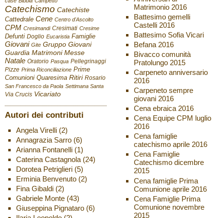
case
Bibbia
Campetto
Matrimonio 2016
Catechismo
Catechiste
Battesimo gemelli
Cene
Cattedrale
Centro d'Ascolto
Castelli 2016
CPM
Cresimati
Cresimandi
Cresime
Battesimo Sofia Vicari
Defunti
Famiglie
Doglio
Eucaristia
Giovani
Befana 2016
Gruppo Giovani
Gite
Guardia
Matrimoni
Messe
Bivacco comunità
Natale
Oratorio
Pellegrinaggi
Pratolungo 2015
Pasqua
Pizze
Prime
Prima Riconciliazione
Carpeneto anniversario
Ritiri
Comunioni
Quaresima
Rosario
2016
San Francesco da Paola
Settimana Santa
Carpeneto sempre
Vicariato
Via Crucis
giovani 2016
Cena ebraica 2016
Autori dei contributi
Cena Equipe CPM luglio
2016
Angela Virelli
(2)
Cena famiglie
Annagrazia Sarro
(6)
catechismo aprile 2016
Arianna Fontanelli
(1)
Cena Famiglie
Caterina Castagnola
(24)
Catechismo dicembre
Dorotea Petriglieri
(5)
2015
Erminia Benvenuto
(2)
Cena famiglie Prima
Fina Gibaldi
(2)
Comunione aprile 2016
Gabriele Monte
(43)
Cena Famiglie Prima
Comunione novembre
Giuseppina Pignataro
(6)
2015
Ilaria Leopoldo
(2)