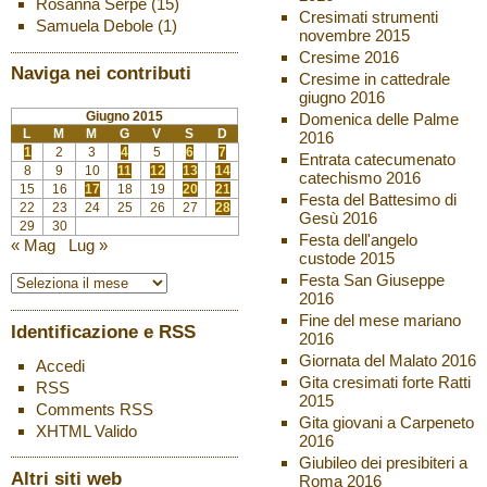
Rosanna Serpe
(15)
Cresimati strumenti
Samuela Debole
(1)
novembre 2015
Cresime 2016
Naviga nei contributi
Cresime in cattedrale
giugno 2016
Giugno 2015
Domenica delle Palme
L
M
M
G
V
S
D
2016
1
2
3
4
5
6
7
Entrata catecumenato
8
9
10
11
12
13
14
catechismo 2016
15
16
17
18
19
20
21
Festa del Battesimo di
22
23
24
25
26
27
28
Gesù 2016
29
30
Festa dell'angelo
« Mag
Lug »
custode 2015
Festa San Giuseppe
2016
Fine del mese mariano
Identificazione e RSS
2016
Giornata del Malato 2016
Accedi
Gita cresimati forte Ratti
RSS
2015
Comments
RSS
Gita giovani a Carpeneto
XHTML
Valido
2016
Giubileo dei presibiteri a
Altri siti web
Roma 2016