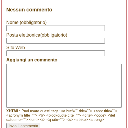
Nessun commento
Nome (obbligatorio)
Posta elettronica(obbligatorio)
Sito Web
Aggiungi un commento
XHTML:
Puoi usare questi tags: <a href="" title=""> <abbr title="">
<acronym title=""> <b> <blockquote cite=""> <cite> <code> <del
datetime=""> <em> <i> <q cite=""> <s> <strike> <strong>