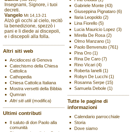
Insegnami, Signore, i tuoi
Gabriele Monte
(43)
decreti.
Giuseppina Pignataro
(6)
Vangelo
Mt 14,13-21
Ilaria Leopoldo
(2)
Alzò gli occhi al cielo, recitò
Lina Fiorello
(5)
la benedizione, spezzò i
Lucia Mauricio Lopez
(3)
pani e li diede ai discepoli,
Mirella De Rosa
(2)
e i discepoli alla folla.
Olmo Manzano
(1)
Paolo Benvenuto
(761)
Altri siti web
Pina Oro
(1)
Rina De Caro
(7)
Arcidiocesi di Genova
Rino Vicari
(4)
Catechismo della Chiesa
Roberta Ianelli
(1)
Cattolica
Robyn De Lucchi
(1)
Cathopedia
Rosanna Serpe
(15)
Chiesa Cattolica Italiana
Samuela Debole
(1)
Mostra versetti della Bibbia
Qumran
Altri siti utili
(modifica)
Tutte le pagine di
informazioni
Ultimi contributi
Calendario parrocchiale
Storia
Il saluto di don Paolo alla
comunità
Dove siamo