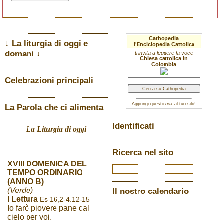
Cathopedia
↓ La liturgia di oggi e
l'Enciclopedia Cattolica
domani ↓
ti invita a leggere la voce
Chiesa cattolica in
Colombia
Celebrazioni principali
Aggiungi questo
box
al tuo sito!
La Parola che ci alimenta
Identificati
La Liturgia di oggi
Ricerca nel sito
XVIII DOMENICA DEL
TEMPO ORDINARIO
(ANNO B)
(Verde)
Il nostro calendario
I Lettura
Es 16,2-4.12-15
Io farò piovere pane dal
cielo per voi.