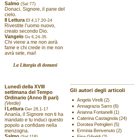
Salmo
(Sal 77)
Donaci, Signore, il pane del
cielo.
II Lettura
Ef 4,17.20-24
Rivestite l’uomo nuovo,
creato secondo Dio.
Vangelo
Gv 6,24-35
Chi viene a me non avrà
fame e chi crede in me non
avrà sete, mai!
La Liturgia di domani
Lunedì della XVIII
Gli autori degli articoli
settimana del Tempo
Ordinario (Anno B pari)
Angela Virelli
(2)
(Verde)
Annagrazia Sarro
(6)
I Lettura
Ger 28,1-17
Arianna Fontanelli
(1)
Ananìa, il Signore non ti ha
Caterina Castagnola
(24)
mandato e tu induci questo
Dorotea Petriglieri
(5)
popolo a confidare nella
Erminia Benvenuto
(2)
menzogna.
Salmo
(Sal 118)
Fina Gibaldi
(2)