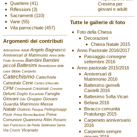
Quartiere
(41)
Cresima per
giovani e adulti
Riflessioni
(3)
Sacramenti
(110)
Varie
(55)
Tutte le gallerie di foto
Vita parrocchiale
(457)
Foto della Chiesa
Decorazioni
Argomenti dei contributi
Chiesa Natale 2015
Angelo Bagnasco
Anno Pastorale 2016/2017
Adorazione
Adulti
Anniversari di Matrimonio
Anno della
Passaggio consegne
Bambini
Bambini
Fede
Avvento
settembre 2016
Battesimi
piccoli
Benedizione delle
Anno pastorale 2015/2016
case
Bibbia
Campetto
Anniversari di
Catechismo
Catechiste
Matrimonio 2016
Cene
Cattedrale
Centro d'Ascolto
Battesimo gemelli
CPM
Cresimati
Cresimandi
Cresime
Castelli 2016
Defunti
Famiglie
Doglio
Eucaristia
Battesimo Sofia Vicari
Giovani
Gruppo Giovani
Gite
Befana 2016
Guardia
Matrimoni
Messe
Bivacco comunità
Natale
Oratorio
Pellegrinaggi
Pasqua
Pratolungo 2015
Pizze
Prime
Prima Riconciliazione
Ritiri
Carpeneto anniversario
Comunioni
Quaresima
Rosario
2016
San Francesco da Paola
Settimana Santa
Vicariato
Via Crucis
Carpeneto sempre
giovani 2016