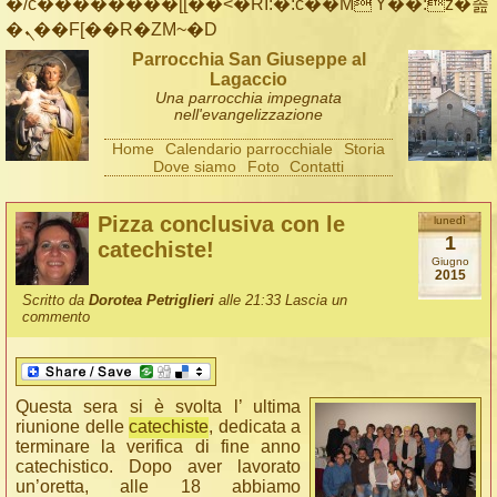
�/c��������[[��<�RI:�:c��MΎ��:z�졾
�ܢ��F[��R�ZM~�D
Parrocchia San Giuseppe al
Lagaccio
Una parrocchia impegnata
nell'evangelizzazione
Home
Calendario parrocchiale
Storia
Dove siamo
Foto
Contatti
Pizza conclusiva con le
lunedì
1
catechiste!
Giugno
2015
Scritto da
Dorotea Petriglieri
alle 21:33
Lascia un
commento
Questa sera si è svolta l’ ultima
riunione delle
catechiste
, dedicata a
terminare la verifica di fine anno
catechistico. Dopo aver lavorato
un’oretta, alle 18 abbiamo