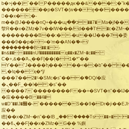
b�>j��)΄��!P�����ԫ��&���;�"k��B
��������p�SVT�(w��ę��!j���
��x�;�-
m��@J����nQ+���պ��כ��7�Ma�jf��J��ͱ4j���Ѳ�
撆R��x�ZMz�7v��IW���/d��ٞ�Тז�c�ZM~�ji�� ߒ��sQz�����Ԡ��DW��3�De�n"��M�+/
��������B��:�-�u��IJ���7j�委
���9��p�=�'m��AN�ޭ�=/
��������B��:�-
�n&������nUf���������q��x�ZM~�
c��
Ϲ�+,&��Ὰܢ��F[��(�1�*"��
ϒ��"J����ԧ�����<�;�b"�� ���"j��
,�!q�� қ�*]/
���؝�2��7�SMc�s"���ޭ�DQ/�应
�ܢ��F_��!� :�s"��
����7`��������F��+�SVT�n"��IJ�
�应����B ��4�
w�D"��IJ�׭�-`������S��9�Dr�ji��EJ߅��gJ�
应��
矁[��x�ZM~�n"��IB؃��!'����Тѕ��+��(m��IK�ʭ�/|
��ϐܢ��F[��x�ZMz�G�� %嬩