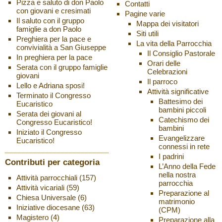
Pizza e saluto di don Paolo
Contatti
con giovani e cresimati
Pagine varie
Il saluto con il gruppo
Mappa dei visitatori
famiglie a don Paolo
Siti utili
Preghiera per la pace e
La vita della Parrocchia
convivialità a San Giuseppe
Il Consiglio Pastorale
In preghiera per la pace
Orari delle
Serata con il gruppo famiglie
Celebrazioni
giovani
Il parroco
Lello e Adriana sposi!
Attività significative
Terminato il Congresso
Battesimo dei
Eucaristico
bambini piccoli
Serata dei giovani al
Catechismo dei
Congresso Eucaristico!
bambini
Iniziato il Congresso
Evangelizzare
Eucaristico!
connessi in rete
I padrini
Contributi per categoria
L’Anno della Fede
nella nostra
Attività parrocchiali
(157)
parrocchia
Attività vicariali
(59)
Preparazione al
Chiesa Universale
(6)
matrimonio
Iniziative diocesane
(63)
(CPM)
Magistero
(4)
Preparazione alla