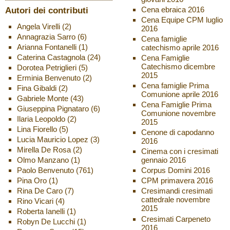
Autori dei contributi
Cena ebraica 2016
Cena Equipe CPM luglio
Angela Virelli
(2)
2016
Annagrazia Sarro
(6)
Cena famiglie
Arianna Fontanelli
(1)
catechismo aprile 2016
Caterina Castagnola
(24)
Cena Famiglie
Catechismo dicembre
Dorotea Petriglieri
(5)
2015
Erminia Benvenuto
(2)
Cena famiglie Prima
Fina Gibaldi
(2)
Comunione aprile 2016
Gabriele Monte
(43)
Cena Famiglie Prima
Giuseppina Pignataro
(6)
Comunione novembre
Ilaria Leopoldo
(2)
2015
Lina Fiorello
(5)
Cenone di capodanno
Lucia Mauricio Lopez
(3)
2016
Mirella De Rosa
(2)
Cinema con i cresimati
Olmo Manzano
(1)
gennaio 2016
Paolo Benvenuto
(761)
Corpus Domini 2016
Pina Oro
(1)
CPM primavera 2016
Rina De Caro
(7)
Cresimandi cresimati
cattedrale novembre
Rino Vicari
(4)
2015
Roberta Ianelli
(1)
Cresimati Carpeneto
Robyn De Lucchi
(1)
2016