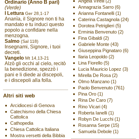
Angela Virelli
(2)
Ordinario (Anno B pari)
Annagrazia Sarro
(6)
(Verde)
Arianna Fontanelli
(1)
I Lettura
Ger 28,1-17
Ananìa, il Signore non ti ha
Caterina Castagnola
(24)
mandato e tu induci questo
Dorotea Petriglieri
(5)
popolo a confidare nella
Erminia Benvenuto
(2)
menzogna.
Fina Gibaldi
(2)
Salmo
(Sal 118)
Gabriele Monte
(43)
Insegnami, Signore, i tuoi
Giuseppina Pignataro
(6)
decreti.
Ilaria Leopoldo
(2)
Vangelo
Mt 14,13-21
Lina Fiorello
(5)
Alzò gli occhi al cielo, recitò
Lucia Mauricio Lopez
(3)
la benedizione, spezzò i
pani e li diede ai discepoli,
Mirella De Rosa
(2)
e i discepoli alla folla.
Olmo Manzano
(1)
Paolo Benvenuto
(761)
Pina Oro
(1)
Altri siti web
Rina De Caro
(7)
Arcidiocesi di Genova
Rino Vicari
(4)
Catechismo della Chiesa
Roberta Ianelli
(1)
Cattolica
Robyn De Lucchi
(1)
Cathopedia
Rosanna Serpe
(15)
Chiesa Cattolica Italiana
Samuela Debole
(1)
Mostra versetti della Bibbia