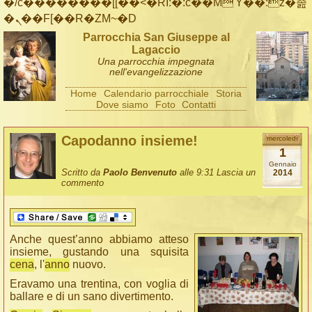
�/c��������[[��<�RI:�:c��MΎ��:z�졾
�ܢ��F[��R�ZM~�D
Parrocchia San Giuseppe al
Lagaccio
Una parrocchia impegnata
nell'evangelizzazione
Home
Calendario parrocchiale
Storia
Dove siamo
Foto
Contatti
Capodanno insieme!
mercoledì
1
Gennaio
Scritto da
Paolo Benvenuto
alle 9:31
Lascia un
2014
commento
Anche quest’anno abbiamo atteso
insieme, gustando una squisita
cena
, l'
anno
nuovo.
Eravamo una trentina, con voglia di
ballare e di un sano divertimento.