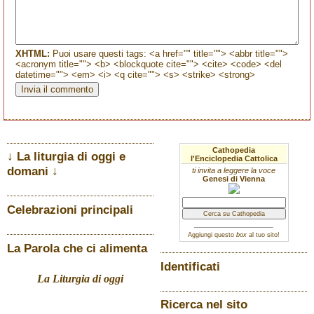
XHTML:
Puoi usare questi tags: <a href="" title=""> <abbr title="">
<acronym title=""> <b> <blockquote cite=""> <cite> <code> <del
datetime=""> <em> <i> <q cite=""> <s> <strike> <strong>
Cathopedia
↓ La liturgia di oggi e
l'Enciclopedia Cattolica
domani ↓
ti invita a leggere la voce
Genesi di Vienna
Celebrazioni principali
Aggiungi questo
box
al tuo sito!
La Parola che ci alimenta
Identificati
La Liturgia di oggi
Ricerca nel sito