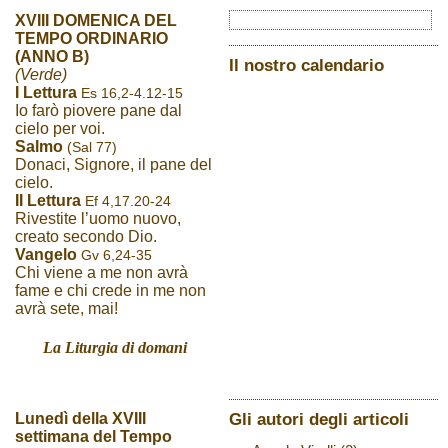
XVIII DOMENICA DEL
TEMPO ORDINARIO
(ANNO B)
Il nostro calendario
(Verde)
I Lettura
Es 16,2-4.12-15
Io farò piovere pane dal
cielo per voi.
Salmo
(Sal 77)
Donaci, Signore, il pane del
cielo.
II Lettura
Ef 4,17.20-24
Rivestite l’uomo nuovo,
creato secondo Dio.
Vangelo
Gv 6,24-35
Chi viene a me non avrà
fame e chi crede in me non
avrà sete, mai!
La Liturgia di domani
Gli autori degli articoli
Lunedì della XVIII
settimana del Tempo