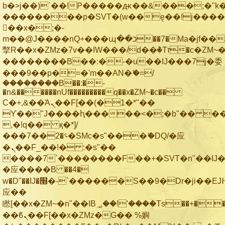
b�>j��)΄��!P�����ԫ��&���;�"k��B
��������p�SVT�(w��ę��!j���
��x�;�-
m��@J����nQ+���պ��כ��7�Ma�jf��J��ͱ4j���Ѳ�
撆R��x�ZMz�7v��IW���/d��ٞ�Тז�c�ZM~�ji�� ߒ��sQz�����Ԡ��DW��3�De�n"��M�+/
��������B��:�-�u��IJ���7j�委
���9��p�=�'m��AN�ޭ�=/
��������B��:�-
�n&������nUf���������q��x�ZM~�
c��
Ϲ�+,&��Ὰܢ��F[��(�1�*"��
ϒ��"J����ԧ�����<�;�b"�� ���"j��
,�!q�� қ�*]/
���؝�2��7�SMc�s"���ޭ�DQ/�应
�ܢ��F_��!� :�s"��
����7`��������F��+�SVT�n"��IJ�
�应����B ��4�
w�D"��IJ�׭�-`������S��9�Dr�ji��EJ߅��gJ�
应��
矁[��x�ZM~�n"��IB؃��!'����Тѕ��+��(m��IK�ʭ�/|
��ϐܢ��F[��x�ZMz�G�� %嬩