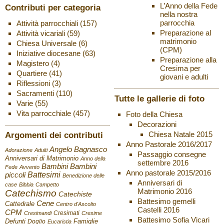
L’Anno della Fede
Contributi per categoria
nella nostra
parrocchia
Attività parrocchiali
(157)
Preparazione al
Attività vicariali
(59)
matrimonio
Chiesa Universale
(6)
(CPM)
Iniziative diocesane
(63)
Preparazione alla
Magistero
(4)
Cresima per
Quartiere
(41)
giovani e adulti
Riflessioni
(3)
Sacramenti
(110)
Tutte le gallerie di foto
Varie
(55)
Vita parrocchiale
(457)
Foto della Chiesa
Decorazioni
Chiesa Natale 2015
Argomenti dei contributi
Anno Pastorale 2016/2017
Angelo Bagnasco
Adorazione
Adulti
Passaggio consegne
Anniversari di Matrimonio
Anno della
settembre 2016
Bambini
Bambini
Fede
Avvento
Anno pastorale 2015/2016
Battesimi
piccoli
Benedizione delle
Anniversari di
case
Bibbia
Campetto
Matrimonio 2016
Catechismo
Catechiste
Battesimo gemelli
Cene
Cattedrale
Centro d'Ascolto
Castelli 2016
CPM
Cresimati
Cresimandi
Cresime
Battesimo Sofia Vicari
Defunti
Famiglie
Doglio
Eucaristia