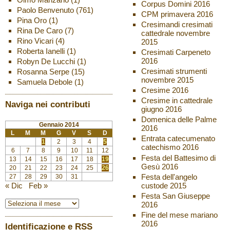
Corpus Domini 2016
Paolo Benvenuto
(761)
CPM primavera 2016
Pina Oro
(1)
Cresimandi cresimati
Rina De Caro
(7)
cattedrale novembre
Rino Vicari
(4)
2015
Roberta Ianelli
(1)
Cresimati Carpeneto
2016
Robyn De Lucchi
(1)
Cresimati strumenti
Rosanna Serpe
(15)
novembre 2015
Samuela Debole
(1)
Cresime 2016
Cresime in cattedrale
Naviga nei contributi
giugno 2016
Domenica delle Palme
Gennaio 2014
2016
L
M
M
G
V
S
D
Entrata catecumenato
1
2
3
4
5
catechismo 2016
6
7
8
9
10
11
12
Festa del Battesimo di
13
14
15
16
17
18
19
Gesù 2016
20
21
22
23
24
25
26
Festa dell'angelo
27
28
29
30
31
custode 2015
« Dic
Feb »
Festa San Giuseppe
2016
Fine del mese mariano
2016
Identificazione e RSS