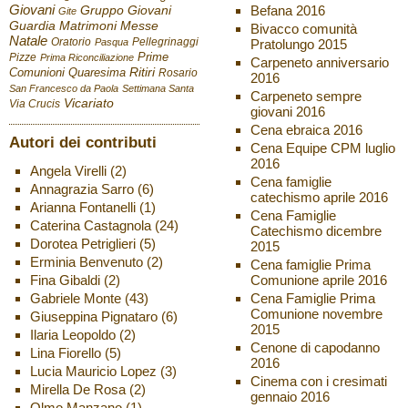
Giovani
Befana 2016
Gruppo Giovani
Gite
Guardia
Matrimoni
Messe
Bivacco comunità
Natale
Oratorio
Pellegrinaggi
Pratolungo 2015
Pasqua
Pizze
Prime
Prima Riconciliazione
Carpeneto anniversario
Ritiri
Comunioni
Quaresima
Rosario
2016
San Francesco da Paola
Settimana Santa
Carpeneto sempre
Vicariato
Via Crucis
giovani 2016
Cena ebraica 2016
Autori dei contributi
Cena Equipe CPM luglio
2016
Angela Virelli
(2)
Cena famiglie
Annagrazia Sarro
(6)
catechismo aprile 2016
Arianna Fontanelli
(1)
Cena Famiglie
Caterina Castagnola
(24)
Catechismo dicembre
Dorotea Petriglieri
(5)
2015
Erminia Benvenuto
(2)
Cena famiglie Prima
Fina Gibaldi
(2)
Comunione aprile 2016
Gabriele Monte
(43)
Cena Famiglie Prima
Comunione novembre
Giuseppina Pignataro
(6)
2015
Ilaria Leopoldo
(2)
Cenone di capodanno
Lina Fiorello
(5)
2016
Lucia Mauricio Lopez
(3)
Cinema con i cresimati
Mirella De Rosa
(2)
gennaio 2016
Olmo Manzano
(1)