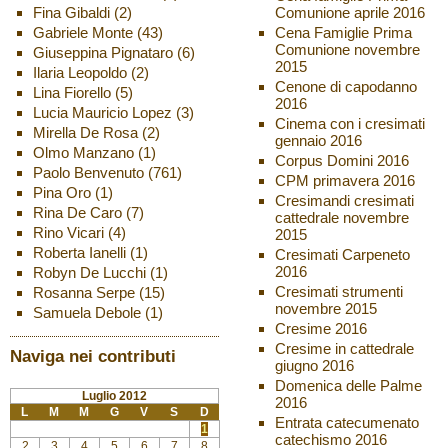
Fina Gibaldi
(2)
Comunione aprile 2016
Gabriele Monte
(43)
Cena Famiglie Prima
Comunione novembre
Giuseppina Pignataro
(6)
2015
Ilaria Leopoldo
(2)
Cenone di capodanno
Lina Fiorello
(5)
2016
Lucia Mauricio Lopez
(3)
Cinema con i cresimati
Mirella De Rosa
(2)
gennaio 2016
Olmo Manzano
(1)
Corpus Domini 2016
Paolo Benvenuto
(761)
CPM primavera 2016
Pina Oro
(1)
Cresimandi cresimati
Rina De Caro
(7)
cattedrale novembre
Rino Vicari
(4)
2015
Roberta Ianelli
(1)
Cresimati Carpeneto
2016
Robyn De Lucchi
(1)
Cresimati strumenti
Rosanna Serpe
(15)
novembre 2015
Samuela Debole
(1)
Cresime 2016
Cresime in cattedrale
Naviga nei contributi
giugno 2016
Domenica delle Palme
Luglio 2012
2016
L
M
M
G
V
S
D
Entrata catecumenato
1
catechismo 2016
2
3
4
5
6
7
8