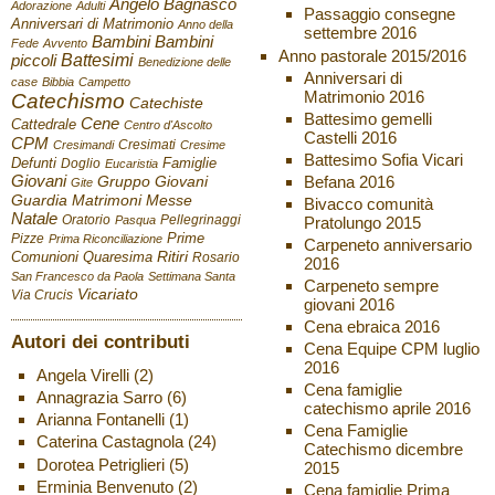
Angelo Bagnasco
Adorazione
Adulti
Passaggio consegne
Anniversari di Matrimonio
Anno della
settembre 2016
Bambini
Bambini
Fede
Avvento
Anno pastorale 2015/2016
Battesimi
piccoli
Benedizione delle
Anniversari di
case
Bibbia
Campetto
Matrimonio 2016
Catechismo
Catechiste
Battesimo gemelli
Cene
Cattedrale
Centro d'Ascolto
Castelli 2016
CPM
Cresimati
Cresimandi
Cresime
Battesimo Sofia Vicari
Defunti
Famiglie
Doglio
Eucaristia
Giovani
Befana 2016
Gruppo Giovani
Gite
Guardia
Matrimoni
Messe
Bivacco comunità
Natale
Oratorio
Pellegrinaggi
Pratolungo 2015
Pasqua
Pizze
Prime
Prima Riconciliazione
Carpeneto anniversario
Ritiri
Comunioni
Quaresima
Rosario
2016
San Francesco da Paola
Settimana Santa
Carpeneto sempre
Vicariato
Via Crucis
giovani 2016
Cena ebraica 2016
Autori dei contributi
Cena Equipe CPM luglio
2016
Angela Virelli
(2)
Cena famiglie
Annagrazia Sarro
(6)
catechismo aprile 2016
Arianna Fontanelli
(1)
Cena Famiglie
Caterina Castagnola
(24)
Catechismo dicembre
Dorotea Petriglieri
(5)
2015
Erminia Benvenuto
(2)
Cena famiglie Prima