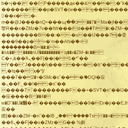
b�>j��)΄��!P�����ԫ��&���;�"k��B
��������p�SVT�(w��ę��!j���
��x�;�-
m��@J����nQ+���պ��כ��7�Ma�jf��J��ͱ4j���Ѳ�
撆R��x�ZMz�7v��IW���/d��ٞ�Тז�c�ZM~�ji�� ߒ��sQz�����Ԡ��DW��3�De�n"��M�+/
��������B��:�-�u��IJ���7j�委
���9��p�=�'m��AN�ޭ�=/
��������B��:�-
�n&������nUf���������q��x�ZM~�
c��
Ϲ�+,&��Ὰܢ��F[��(�1�*"��
ϒ��"J����ԧ�����<�;�b"�� ���"j��
,�!q�� қ�*]/
���؝�2��7�SMc�s"���ޭ�DQ/�应
�ܢ��F_��!� :�s"��
����7`��������F��+�SVT�n"��IJ�
�应����B ��4�
w�D"��IJ�׭�-`������S��9�Dr�ji��EJ߅��gJ�
应��
矁[��x�ZM~�n"��IB؃��!'����Тѕ��+��(m��IK�ʭ�/|
��ϐܢ��F[��x�ZMz�G�� %嬩