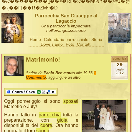
�/c��������[[��<�RI:�:c��MΎ��:z�졾
�ܢ��F[��R�ZM~�D
Parrocchia San Giuseppe al
Lagaccio
Una parrocchia impegnata
nell'evangelizzazione
Home
Calendario parrocchiale
Storia
Dove siamo
Foto
Contatti
Matrimonio!
domenica
29
Luglio
Scritto da
Paolo Benvenuto
alle 19:33
1
2012
Commento
, aggiungine un altro
Oggi pomeriggio si sono
sposati
Marcello e July!
Hanno fatto in
parrocchia
tutta la
preparazione, con
gioia
e
disponibilità del
cuore
. Ora hanno
coronato il loro
sogno
.