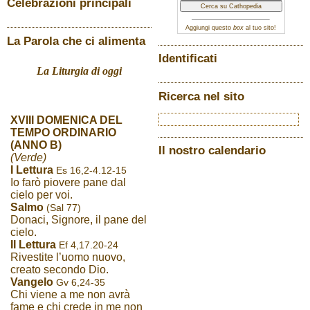
Celebrazioni principali
Aggiungi questo
box
al tuo sito!
La Parola che ci alimenta
Identificati
La Liturgia di oggi
Ricerca nel sito
XVIII DOMENICA DEL
TEMPO ORDINARIO
(ANNO B)
Il nostro calendario
(Verde)
I Lettura
Es 16,2-4.12-15
Io farò piovere pane dal
cielo per voi.
Salmo
(Sal 77)
Donaci, Signore, il pane del
cielo.
II Lettura
Ef 4,17.20-24
Rivestite l’uomo nuovo,
creato secondo Dio.
Vangelo
Gv 6,24-35
Chi viene a me non avrà
fame e chi crede in me non