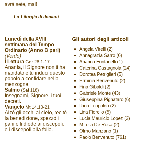
avrà sete, mai!
La Liturgia di domani
Gli autori degli articoli
Lunedì della XVIII
settimana del Tempo
Angela Virelli
(2)
Ordinario (Anno B pari)
Annagrazia Sarro
(6)
(Verde)
Arianna Fontanelli
(1)
I Lettura
Ger 28,1-17
Ananìa, il Signore non ti ha
Caterina Castagnola
(24)
mandato e tu induci questo
Dorotea Petriglieri
(5)
popolo a confidare nella
Erminia Benvenuto
(2)
menzogna.
Fina Gibaldi
(2)
Salmo
(Sal 118)
Gabriele Monte
(43)
Insegnami, Signore, i tuoi
Giuseppina Pignataro
(6)
decreti.
Ilaria Leopoldo
(2)
Vangelo
Mt 14,13-21
Lina Fiorello
(5)
Alzò gli occhi al cielo, recitò
Lucia Mauricio Lopez
(3)
la benedizione, spezzò i
pani e li diede ai discepoli,
Mirella De Rosa
(2)
e i discepoli alla folla.
Olmo Manzano
(1)
Paolo Benvenuto
(761)