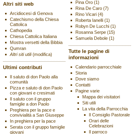
Pina Oro
(1)
Altri siti web
Rina De Caro
(7)
Arcidiocesi di Genova
Rino Vicari
(4)
Catechismo della Chiesa
Roberta Ianelli
(1)
Cattolica
Robyn De Lucchi
(1)
Cathopedia
Rosanna Serpe
(15)
Chiesa Cattolica Italiana
Samuela Debole
(1)
Mostra versetti della Bibbia
Qumran
Tutte le pagine di
Altri siti utili
(modifica)
informazioni
Ultimi contributi
Calendario parrocchiale
Storia
Il saluto di don Paolo alla
Dove siamo
comunità
Contatti
Pizza e saluto di don Paolo
Pagine varie
con giovani e cresimati
Mappa dei visitatori
Il saluto con il gruppo
Siti utili
famiglie a don Paolo
La vita della Parrocchia
Preghiera per la pace e
Il Consiglio Pastorale
convivialità a San Giuseppe
Orari delle
In preghiera per la pace
Celebrazioni
Serata con il gruppo famiglie
Il parroco
giovani