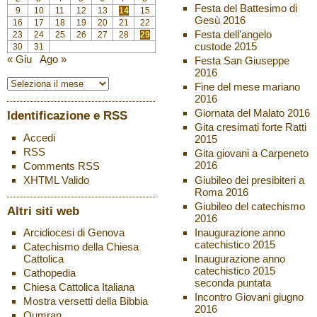
Festa del Battesimo di
9
10
11
12
13
14
15
Gesù 2016
16
17
18
19
20
21
22
Festa dell'angelo
23
24
25
26
27
28
29
custode 2015
30
31
« Giu
Ago »
Festa San Giuseppe
2016
Fine del mese mariano
2016
Giornata del Malato 2016
Identificazione e RSS
Gita cresimati forte Ratti
Accedi
2015
RSS
Gita giovani a Carpeneto
2016
Comments
RSS
Giubileo dei presibiteri a
XHTML
Valido
Roma 2016
Giubileo del catechismo
Altri siti web
2016
Inaugurazione anno
Arcidiocesi di Genova
catechistico 2015
Catechismo della Chiesa
Inaugurazione anno
Cattolica
catechistico 2015
Cathopedia
seconda puntata
Chiesa Cattolica Italiana
Incontro Giovani giugno
Mostra versetti della Bibbia
2016
Qumran