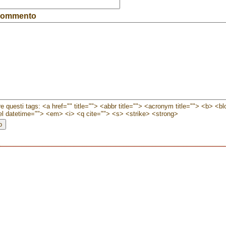
 commento
e questi tags: <a href="" title=""> <abbr title=""> <acronym title=""> <b> <b
l datetime=""> <em> <i> <q cite=""> <s> <strike> <strong>