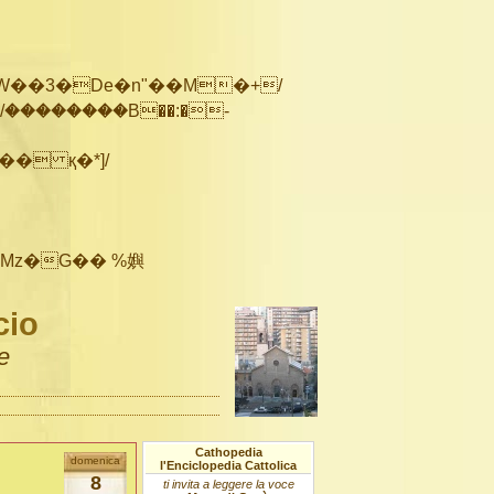
��������B��:�-
cio
e
Cathopedia
domenica
l'Enciclopedia Cattolica
8
ti invita a leggere la voce