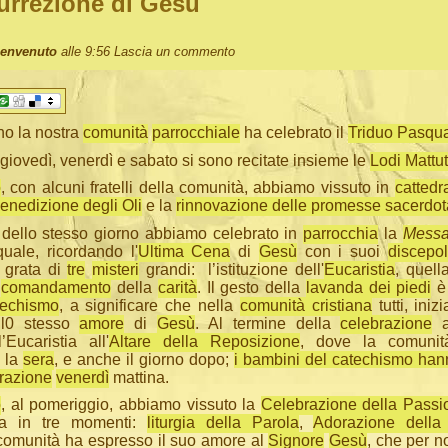
urrezione di Gesù
Benvenuto
alle 9:56
Lascia un commento
o la nostra
comunità
parrocchiale
ha celebrato il
Triduo Pasqu
giovedì, venerdì e sabato si sono recitate insieme le
Lodi Mattu
o
, con alcuni fratelli della comunità, abbiamo vissuto in
cattedr
enedizione degli Oli
e la
rinnovazione delle promesse sacerdot
dello stesso giorno abbiamo celebrato in
parrocchia
la
Messa
quale, ricordando l'
Ultima Cena
di
Gesù
con i suoi
discepol
 grata di
tre
misteri
grandi: l’istituzione dell'
Eucaristia
, quell
l
comandamento
della
carità
. Il gesto della
lavanda dei piedi
è 
techismo
, a significare che nella
comunità cristiana
tutti, ini
 l0 stesso
amore
di
Gesù
. Al termine della
celebrazione
a
Eucaristia all'
Altare della Reposizione
, dove la comunit
a la
sera
, e anche il giorno dopo;
i bambini del catechismo hann
razione
venerdì
mattina.
o
, al pomeriggio, abbiamo vissuto la
Celebrazione della Passi
ta in tre momenti:
liturgia della Parola
,
Adorazione della
 comunità ha espresso il suo amore al
Signore
Gesù
, che per n