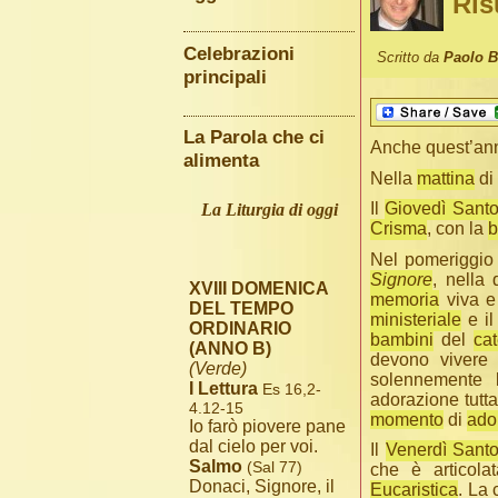
Ris
Celebrazioni
Scritto da
Paolo 
principali
La Parola che ci
Anche quest’ann
alimenta
Nella
mattina
di 
Il
Giovedì Sant
La Liturgia di oggi
Crisma
, con la
b
Nel pomeriggio 
Signore
, nella 
XVIII DOMENICA
memoria
viva e
DEL TEMPO
ministeriale
e i
ORDINARIO
bambini
del
ca
(ANNO B)
devono vivere
(Verde)
solennemente l’
I Lettura
Es 16,2-
adorazione tutt
4.12-15
momento
di
ado
Io farò piovere pane
dal cielo per voi.
Il
Venerdì Sant
Salmo
(Sal 77)
che è articola
Donaci, Signore, il
Eucaristica
. La