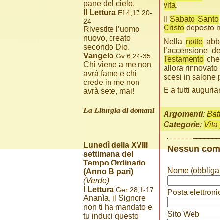
pane del cielo.
vita
.
II Lettura
Ef 4,17.20-
Il
Sabato Santo
24
Cristo
deposto 
Rivestite l’uomo
nuovo, creato
Nella
notte
abbi
secondo Dio.
l’accensione d
Vangelo
Gv 6,24-35
Testamento
che 
Chi viene a me non
allora rinnovato
avrà fame e chi
scesi in salone 
crede in me non
E a tutti augur
avrà sete, mai!
La Liturgia di domani
Argomenti
:
Bat
Categorie
:
Vita
Lunedì della XVIII
Nessun co
settimana del
Tempo Ordinario
Nome (obbligat
(Anno B pari)
(Verde)
I Lettura
Ger 28,1-17
Posta elettroni
Ananìa, il Signore
non ti ha mandato e
Sito Web
tu induci questo