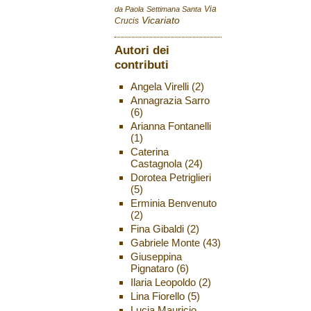
Via
da Paola
Settimana Santa
Vicariato
Crucis
Autori dei
contributi
Angela Virelli
(2)
Annagrazia Sarro
(6)
Arianna Fontanelli
(1)
Caterina
Castagnola
(24)
Dorotea Petriglieri
(5)
Erminia Benvenuto
(2)
Fina Gibaldi
(2)
Gabriele Monte
(43)
Giuseppina
Pignataro
(6)
Ilaria Leopoldo
(2)
Lina Fiorello
(5)
Lucia Mauricio