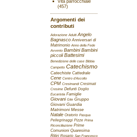
Vita parrocchiale
(457)
Argomenti dei
contributi
Angelo
Adorazione
Adulti
Bagnasco
Anniversari di
Matrimonio
Anno della Fede
Bambini
Bambini
Avvento
Battesimi
piccoli
Benedizione delle case
Bibbia
Catechismo
Campetto
Catechiste
Cattedrale
Cene
Centro d'Ascolto
CPM
Cresimati
Cresimandi
Defunti
Doglio
Cresime
Famiglie
Eucaristia
Giovani
Gruppo
Gite
Giovani
Guardia
Matrimoni
Messe
Natale
Oratorio
Pasqua
Pellegrinaggi
Pizze
Prima
Prime
Riconciliazione
Comunioni
Quaresima
Ritiri
Rosario
San Francesco