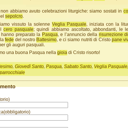
non abbiamo avuto celebrazioni liturgiche: siamo sostati in
co
nel
sepolcro
.
amo vissuto la solenne
Veglia Pasquale
, iniziata con la lit
el
cero pasquale
; quindi abbiamo ascoltato, abbondanti, le let
hanno preparato la
Pasqua
, e l’annuncio della
risurrezione d
 la
fede
del nostro
Battesimo
, e ci siamo nutriti di Cristo
pane vi
per gli auguri pasquali.
iamo una buona Pasqua nella
gioia
di Cristo risorto!
tesimo
,
Giovedì Santo
,
Pasqua
,
Sabato Santo
,
Veglia Pasquale
 parrocchiale
mmento
orio)
ca(obbligatorio)