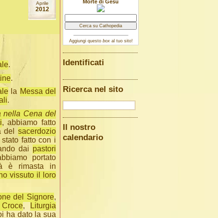
Morte di Gesù
Aprile
2012
Aggiungi questo
box
al tuo sito!
Identificati
ale
.
tine
.
Ricerca nel sito
ale
la
Messa del
ali
.
 nella Cena del
i
, abbiamo fatto
Il nostro
a del
sacerdozio
calendario
stato fatto con i
ziando dai
pastori
bbiamo portato
à è rimasta in
o vissuto il loro
one del Signore
,
 Croce
,
Liturgia
oi ha dato la sua