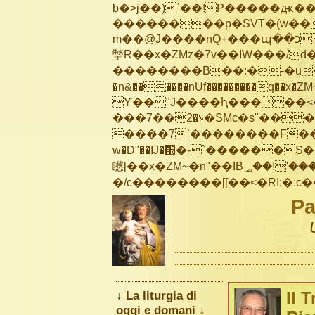
b�>j��)΄��!P�����ԫ��&
��������p�SVT�(w��
m��@J����nQ+���պ��כ��7�Ma�jf��J��ͱ4j���Ѳ�
撆R��x�ZMz�7v��IW���/d��ٞ�Тז�c�ZM~�ji�� ߒ��sQz�����Ԡ��DW��3�De�n
��������B��:�-�u��
�n&������nUf���������q��x�ZM
ϒ��"J����ԧ�����<�;�b"�� ��
���؝�2��7�SMc�s"���ޭ�DQ/�应�ܢ��F_��!� :�s"��
����7`��������F��+
w�D"��IJ�׭�-`������S��9�Dr�ji��EJ߅��gJ�应��
矁[��x�ZM~�n"��IB؃��!'����Тѕ��+��(m��IK�ʭ�/|��ϐܢ��F[��x�ZMz�G�� %嬩
Pa
↓ La liturgia di
Il 
oggi e domani ↓