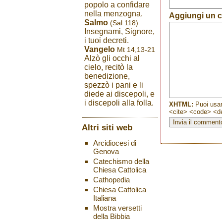
popolo a confidare
nella menzogna.
Aggiungi un
Salmo
(Sal 118)
Insegnami, Signore,
i tuoi decreti.
Vangelo
Mt 14,13-21
Alzò gli occhi al
cielo, recitò la
benedizione,
spezzò i pani e li
diede ai discepoli, e
i discepoli alla folla.
XHTML:
Puoi usar
<cite> <code> <de
Altri siti web
Arcidiocesi di
Genova
Catechismo della
Chiesa Cattolica
Cathopedia
Chiesa Cattolica
Italiana
Mostra versetti
della Bibbia