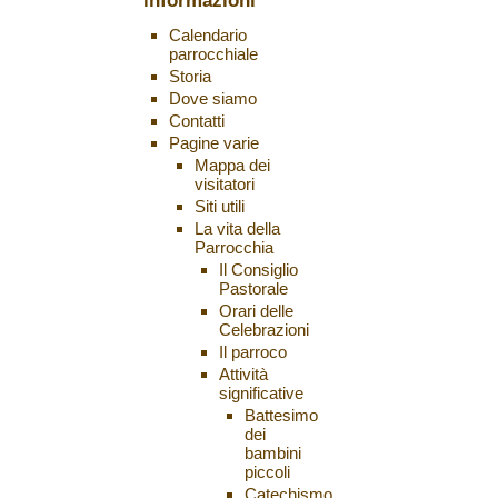
informazioni
Calendario
parrocchiale
Storia
Dove siamo
Contatti
Pagine varie
Mappa dei
visitatori
Siti utili
La vita della
Parrocchia
Il Consiglio
Pastorale
Orari delle
Celebrazioni
Il parroco
Attività
significative
Battesimo
dei
bambini
piccoli
Catechismo