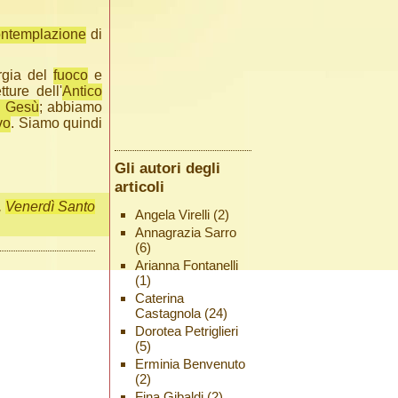
ntemplazione
di
urgia del
fuoco
e
ture dell'
Antico
i Gesù
; abbiamo
vo
. Siamo quindi
Gli autori degli
articoli
,
Venerdì Santo
Angela Virelli
(2)
Annagrazia Sarro
(6)
Arianna Fontanelli
(1)
Caterina
Castagnola
(24)
Dorotea Petriglieri
(5)
Erminia Benvenuto
(2)
Fina Gibaldi
(2)