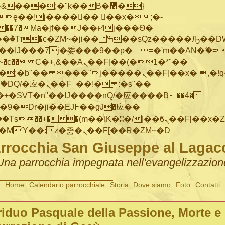
���;�"k��B�޶�}
ę��!j������ ��x�;�-
"��M�+/
IJ���7j�委���9��p�=�'m��AN�ޭ�=/
~�
c�� Ϲ�+,&��Ὰܢ��F[��(�1�*"��
�"j�����ܢ��F[��x� ,�!q�� қ�*]/
�SVT�n"��IJ����nQ/�应����B ��4�
�/c��������[[��<�RI:�:c��MΎ��:z�졾�ܢ��F[��R�ZM~�D
rrocchia San Giuseppe al Lagac
Una parrocchia impegnata nell'evangelizzazion
Home
Calendario parrocchiale
Storia
Dove siamo
Foto
Contatti
Triduo Pasquale della Passione, Morte e