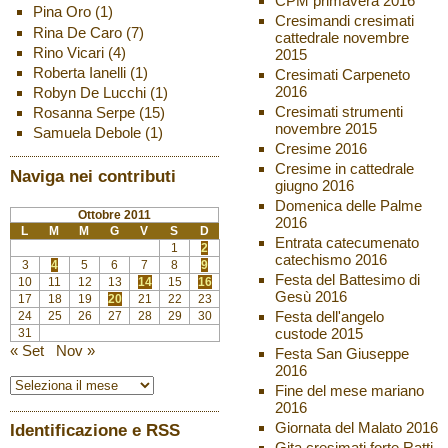
CPM primavera 2016
Pina Oro
(1)
Cresimandi cresimati
Rina De Caro
(7)
cattedrale novembre
Rino Vicari
(4)
2015
Roberta Ianelli
(1)
Cresimati Carpeneto
2016
Robyn De Lucchi
(1)
Cresimati strumenti
Rosanna Serpe
(15)
novembre 2015
Samuela Debole
(1)
Cresime 2016
Cresime in cattedrale
Naviga nei contributi
giugno 2016
Domenica delle Palme
Ottobre 2011
2016
L
M
M
G
V
S
D
Entrata catecumenato
1
2
catechismo 2016
3
4
5
6
7
8
9
Festa del Battesimo di
10
11
12
13
14
15
16
Gesù 2016
17
18
19
20
21
22
23
Festa dell'angelo
24
25
26
27
28
29
30
custode 2015
31
« Set
Nov »
Festa San Giuseppe
2016
Fine del mese mariano
2016
Giornata del Malato 2016
Identificazione e RSS
Gita cresimati forte Ratti