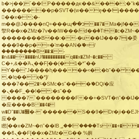
b�>j��)΄��!P�����ԫ��&���;�"k��B
��������p�SVT�(w��ę��!j���
��x�;�-
m��@J����nQ+���պ��כ��7�Ma�jf��J��ͱ4j���Ѳ�
撆R��x�ZMz�7v��IW���/d��ٞ�Тז�c�ZM~�ji�� ߒ��sQz�����Ԡ��DW��3�De�n"��M�+/
��������B��:�-�u��IJ���7j�委
���9��p�=�'m��AN�ޭ�=/
��������B��:�-
�n&������nUf���������q��x�ZM~�
c��
Ϲ�+,&��Ὰܢ��F[��(�1�*"��
ϒ��"J����ԧ�����<�;�b"�� ���"j��
,�!q�� қ�*]/
���؝�2��7�SMc�s"���ޭ�DQ/�应
�ܢ��F_��!� :�s"��
����7`��������F��+�SVT�n"��IJ�
�应����B ��4�
w�D"��IJ�׭�-`������S��9�Dr�ji��EJ߅��gJ�
应��
矁[��x�ZM~�n"��IB؃��!'����Тѕ��+��(m��IK�ʭ�/|
��ϐܢ��F[��x�ZMz�G�� %嬩