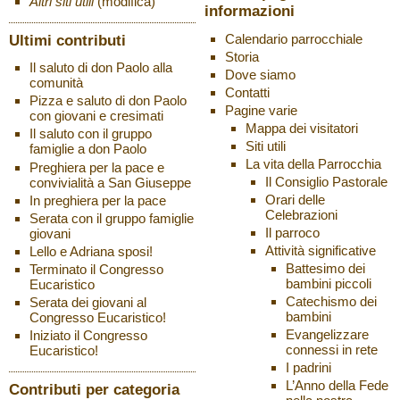
Altri siti utili
(modifica)
informazioni
Ultimi contributi
Calendario parrocchiale
Storia
Il saluto di don Paolo alla
Dove siamo
comunità
Contatti
Pizza e saluto di don Paolo
Pagine varie
con giovani e cresimati
Mappa dei visitatori
Il saluto con il gruppo
Siti utili
famiglie a don Paolo
La vita della Parrocchia
Preghiera per la pace e
Il Consiglio Pastorale
convivialità a San Giuseppe
Orari delle
In preghiera per la pace
Celebrazioni
Serata con il gruppo famiglie
Il parroco
giovani
Attività significative
Lello e Adriana sposi!
Battesimo dei
Terminato il Congresso
bambini piccoli
Eucaristico
Catechismo dei
Serata dei giovani al
bambini
Congresso Eucaristico!
Evangelizzare
Iniziato il Congresso
connessi in rete
Eucaristico!
I padrini
L’Anno della Fede
Contributi per categoria