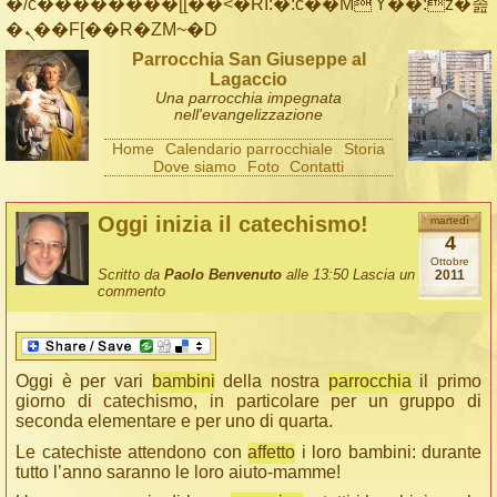
�/c��������[[��<�RI:�:c��MΎ��:z�졾
�ܢ��F[��R�ZM~�D
Parrocchia San Giuseppe al
Lagaccio
Una parrocchia impegnata
nell'evangelizzazione
Home
Calendario parrocchiale
Storia
Dove siamo
Foto
Contatti
Oggi inizia il catechismo!
martedì
4
Ottobre
Scritto da
Paolo Benvenuto
alle 13:50
Lascia un
2011
commento
Oggi è per vari
bambini
della nostra
parrocchia
il primo
giorno di catechismo, in particolare per un gruppo di
seconda elementare e per uno di quarta.
Le catechiste attendono con
affetto
i loro bambini: durante
tutto l’anno saranno le loro aiuto-mamme!