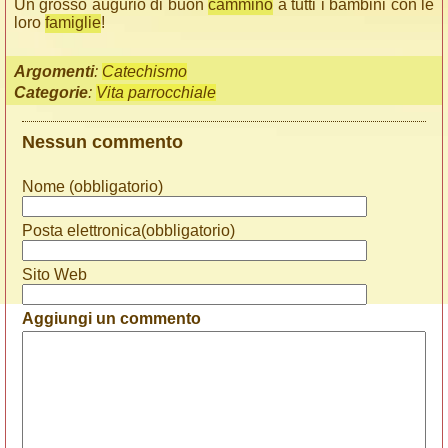
Un grosso augurio di buon
cammino
a tutti i bambini con le
loro
famiglie
!
Argomenti
:
Catechismo
Categorie
:
Vita parrocchiale
Nessun commento
Nome (obbligatorio)
Posta elettronica(obbligatorio)
Sito Web
Aggiungi un commento