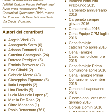
Guardia
Matrimoni
Messe
Bivacco comunità
Natale
Oratorio
Pellegrinaggi
Pratolungo 2015
Pasqua
Pizze
Prime
Prima Riconciliazione
Carpeneto anniversario
Ritiri
Comunioni
Quaresima
Rosario
2016
San Francesco da Paola
Settimana Santa
Carpeneto sempre
Vicariato
Via Crucis
giovani 2016
Cena ebraica 2016
Autori dei contributi
Cena Equipe CPM luglio
2016
Angela Virelli
(2)
Cena famiglie
Annagrazia Sarro
(6)
catechismo aprile 2016
Arianna Fontanelli
(1)
Cena Famiglie
Caterina Castagnola
(24)
Catechismo dicembre
Dorotea Petriglieri
(5)
2015
Erminia Benvenuto
(2)
Cena famiglie Prima
Fina Gibaldi
(2)
Comunione aprile 2016
Gabriele Monte
(43)
Cena Famiglie Prima
Comunione novembre
Giuseppina Pignataro
(6)
2015
Ilaria Leopoldo
(2)
Cenone di capodanno
Lina Fiorello
(5)
2016
Lucia Mauricio Lopez
(3)
Cinema con i cresimati
Mirella De Rosa
(2)
gennaio 2016
Olmo Manzano
(1)
Corpus Domini 2016
Paolo Benvenuto
(761)