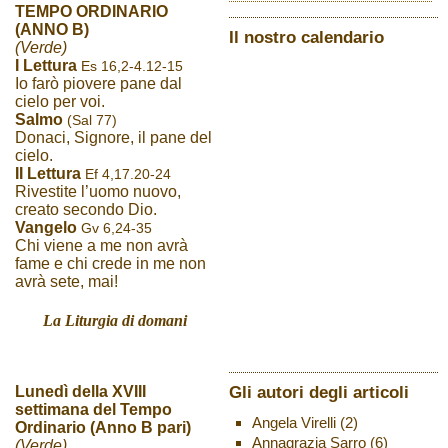
TEMPO ORDINARIO
(ANNO B)
Il nostro calendario
(Verde)
I Lettura
Es 16,2-4.12-15
Io farò piovere pane dal
cielo per voi.
Salmo
(Sal 77)
Donaci, Signore, il pane del
cielo.
II Lettura
Ef 4,17.20-24
Rivestite l’uomo nuovo,
creato secondo Dio.
Vangelo
Gv 6,24-35
Chi viene a me non avrà
fame e chi crede in me non
avrà sete, mai!
La Liturgia di domani
Gli autori degli articoli
Lunedì della XVIII
settimana del Tempo
Angela Virelli
(2)
Ordinario (Anno B pari)
Annagrazia Sarro
(6)
(Verde)