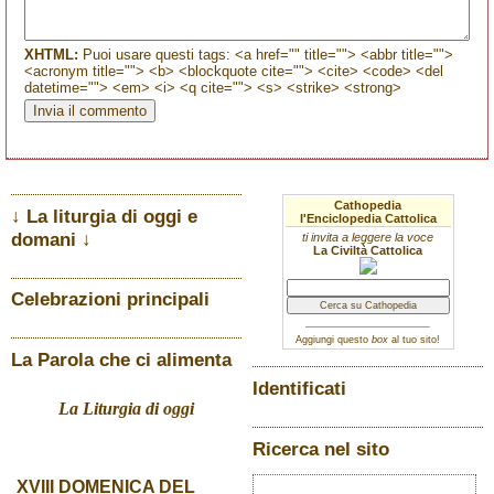
XHTML:
Puoi usare questi tags: <a href="" title=""> <abbr title="">
<acronym title=""> <b> <blockquote cite=""> <cite> <code> <del
datetime=""> <em> <i> <q cite=""> <s> <strike> <strong>
Cathopedia
↓ La liturgia di oggi e
l'Enciclopedia Cattolica
domani ↓
ti invita a leggere la voce
La Civiltà Cattolica
Celebrazioni principali
Aggiungi questo
box
al tuo sito!
La Parola che ci alimenta
Identificati
La Liturgia di oggi
Ricerca nel sito
XVIII DOMENICA DEL