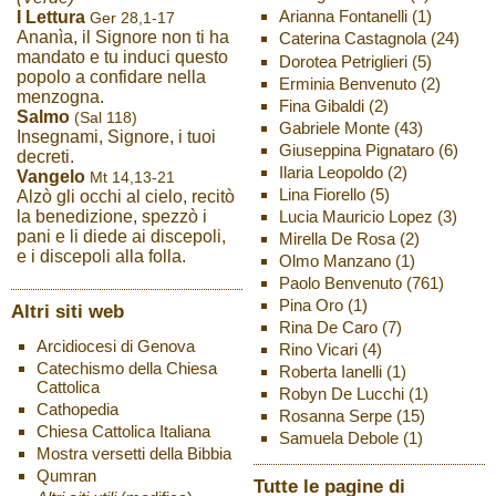
Arianna Fontanelli
(1)
I Lettura
Ger 28,1-17
Ananìa, il Signore non ti ha
Caterina Castagnola
(24)
mandato e tu induci questo
Dorotea Petriglieri
(5)
popolo a confidare nella
Erminia Benvenuto
(2)
menzogna.
Fina Gibaldi
(2)
Salmo
(Sal 118)
Gabriele Monte
(43)
Insegnami, Signore, i tuoi
Giuseppina Pignataro
(6)
decreti.
Ilaria Leopoldo
(2)
Vangelo
Mt 14,13-21
Lina Fiorello
(5)
Alzò gli occhi al cielo, recitò
Lucia Mauricio Lopez
(3)
la benedizione, spezzò i
pani e li diede ai discepoli,
Mirella De Rosa
(2)
e i discepoli alla folla.
Olmo Manzano
(1)
Paolo Benvenuto
(761)
Pina Oro
(1)
Altri siti web
Rina De Caro
(7)
Arcidiocesi di Genova
Rino Vicari
(4)
Catechismo della Chiesa
Roberta Ianelli
(1)
Cattolica
Robyn De Lucchi
(1)
Cathopedia
Rosanna Serpe
(15)
Chiesa Cattolica Italiana
Samuela Debole
(1)
Mostra versetti della Bibbia
Qumran
Tutte le pagine di