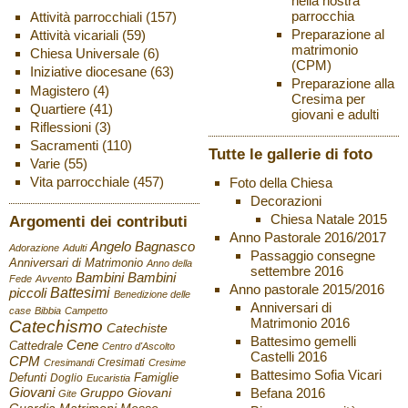
nella nostra
parrocchia
Attività parrocchiali
(157)
Preparazione al
Attività vicariali
(59)
matrimonio
Chiesa Universale
(6)
(CPM)
Iniziative diocesane
(63)
Preparazione alla
Magistero
(4)
Cresima per
Quartiere
(41)
giovani e adulti
Riflessioni
(3)
Sacramenti
(110)
Tutte le gallerie di foto
Varie
(55)
Vita parrocchiale
(457)
Foto della Chiesa
Decorazioni
Chiesa Natale 2015
Argomenti dei contributi
Anno Pastorale 2016/2017
Angelo Bagnasco
Adorazione
Adulti
Passaggio consegne
Anniversari di Matrimonio
Anno della
settembre 2016
Bambini
Bambini
Fede
Avvento
Anno pastorale 2015/2016
Battesimi
piccoli
Benedizione delle
Anniversari di
case
Bibbia
Campetto
Matrimonio 2016
Catechismo
Catechiste
Battesimo gemelli
Cene
Cattedrale
Centro d'Ascolto
Castelli 2016
CPM
Cresimati
Cresimandi
Cresime
Battesimo Sofia Vicari
Defunti
Famiglie
Doglio
Eucaristia
Giovani
Befana 2016
Gruppo Giovani
Gite