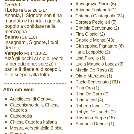
Annagrazia Sarro
(6)
(Verde)
Arianna Fontanelli
(1)
I Lettura
Ger 28,1-17
Ananìa, il Signore non ti ha
Caterina Castagnola
(24)
mandato e tu induci questo
Dorotea Petriglieri
(5)
popolo a confidare nella
Erminia Benvenuto
(2)
menzogna.
Fina Gibaldi
(2)
Salmo
(Sal 118)
Gabriele Monte
(43)
Insegnami, Signore, i tuoi
Giuseppina Pignataro
(6)
decreti.
Ilaria Leopoldo
(2)
Vangelo
Mt 14,13-21
Lina Fiorello
(5)
Alzò gli occhi al cielo, recitò
Lucia Mauricio Lopez
(3)
la benedizione, spezzò i
pani e li diede ai discepoli,
Mirella De Rosa
(2)
e i discepoli alla folla.
Olmo Manzano
(1)
Paolo Benvenuto
(761)
Pina Oro
(1)
Altri siti web
Rina De Caro
(7)
Arcidiocesi di Genova
Rino Vicari
(4)
Catechismo della Chiesa
Roberta Ianelli
(1)
Cattolica
Robyn De Lucchi
(1)
Cathopedia
Rosanna Serpe
(15)
Chiesa Cattolica Italiana
Samuela Debole
(1)
Mostra versetti della Bibbia
Qumran