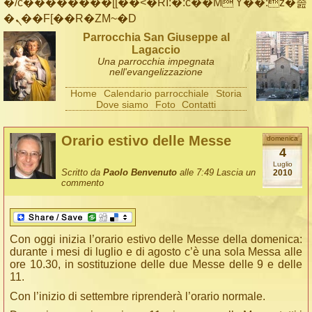
�/c��������[[��<�RI:�:c��MΎ��:z�졾
�ܢ��F[��R�ZM~�D
Parrocchia San Giuseppe al
Lagaccio
Una parrocchia impegnata
nell'evangelizzazione
Home
Calendario parrocchiale
Storia
Dove siamo
Foto
Contatti
Orario estivo delle Messe
domenica
4
Luglio
Scritto da
Paolo Benvenuto
alle 7:49
Lascia un
2010
commento
Con oggi inizia l’orario estivo delle Messe della domenica:
durante i mesi di luglio e di agosto c’è una sola Messa alle
ore 10.30, in sostituzione delle due Messe delle 9 e delle
11.
Con l’inizio di settembre riprenderà l’orario normale.