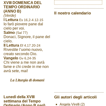
XVIII DOMENICA DEL
TEMPO ORDINARIO
(ANNO B)
Il nostro calendario
(Verde)
I Lettura
Es 16,2-4.12-15
Io farò piovere pane dal
cielo per voi.
Salmo
(Sal 77)
Donaci, Signore, il pane del
cielo.
II Lettura
Ef 4,17.20-24
Rivestite l’uomo nuovo,
creato secondo Dio.
Vangelo
Gv 6,24-35
Chi viene a me non avrà
fame e chi crede in me non
avrà sete, mai!
La Liturgia di domani
Gli autori degli articoli
Lunedì della XVIII
settimana del Tempo
Angela Virelli
(2)
Ordinario (Anno B pari)