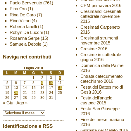
Paolo Benvenuto
(761)
CPM primavera 2016
Pina Oro
(1)
Cresimandi cresimati
Rina De Caro
(7)
cattedrale novembre
Rino Vicari
(4)
2015
Roberta Ianelli
(1)
Cresimati Carpeneto
2016
Robyn De Lucchi
(1)
Cresimati strumenti
Rosanna Serpe
(15)
novembre 2015
Samuela Debole
(1)
Cresime 2016
Cresime in cattedrale
Naviga nei contributi
giugno 2016
Domenica delle Palme
Luglio 2010
2016
L
M
M
G
V
S
D
Entrata catecumenato
1
2
3
4
catechismo 2016
5
6
7
8
9
10
11
Festa del Battesimo di
12
13
14
15
16
17
18
Gesù 2016
19
20
21
22
23
24
25
Festa dell'angelo
26
27
28
29
30
31
custode 2015
« Giu
Ago »
Festa San Giuseppe
2016
Fine del mese mariano
2016
Identificazione e RSS
Giornata del Malato 2016