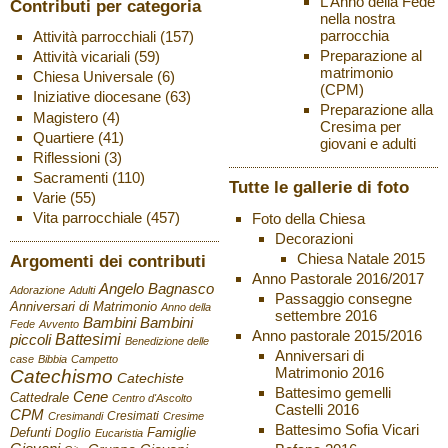
L’Anno della Fede
Contributi per categoria
nella nostra
parrocchia
Attività parrocchiali
(157)
Preparazione al
Attività vicariali
(59)
matrimonio
Chiesa Universale
(6)
(CPM)
Iniziative diocesane
(63)
Preparazione alla
Magistero
(4)
Cresima per
Quartiere
(41)
giovani e adulti
Riflessioni
(3)
Sacramenti
(110)
Tutte le gallerie di foto
Varie
(55)
Vita parrocchiale
(457)
Foto della Chiesa
Decorazioni
Chiesa Natale 2015
Argomenti dei contributi
Anno Pastorale 2016/2017
Angelo Bagnasco
Adorazione
Adulti
Passaggio consegne
Anniversari di Matrimonio
Anno della
settembre 2016
Bambini
Bambini
Fede
Avvento
Anno pastorale 2015/2016
Battesimi
piccoli
Benedizione delle
Anniversari di
case
Bibbia
Campetto
Matrimonio 2016
Catechismo
Catechiste
Battesimo gemelli
Cene
Cattedrale
Centro d'Ascolto
Castelli 2016
CPM
Cresimati
Cresimandi
Cresime
Battesimo Sofia Vicari
Defunti
Famiglie
Doglio
Eucaristia