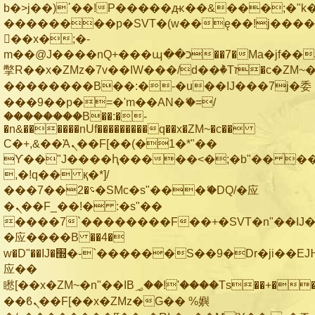
b�>j��)΄��!P�����ԫ��&���;�"k��B
��������p�SVT�(w��ę��!j���
��x�;�-
m��@J����nQ+���պ��כ��7�Ma�jf��J��ͱ4j���Ѳ�
撆R��x�ZMz�7v��IW���/d��ٞ�Тז�c�ZM~�ji�� ߒ��sQz�����Ԡ��DW��3�De�n"��M�+/
��������B��:�-�u��IJ���7j�委
���9��p�=�'m��AN�ޭ�=/
��������B��:�-
�n&������nUf���������q��x�ZM~�
c��
Ϲ�+,&��Ὰܢ��F[��(�1�*"��
ϒ��"J����ԧ�����<�;�b"�� ���"j��
,�!q�� қ�*]/
���؝�2��7�SMc�s"���ޭ�DQ/�应
�ܢ��F_��!� :�s"��
����7`��������F��+�SVT�n"��IJ�
�应����B ��4�
w�D"��IJ�׭�-`������S��9�Dr�ji��EJ߅��gJ�
应��
矁[��x�ZM~�n"��IB؃��!'����Тѕ��+��(m��IK�ʭ�/|
��ϐܢ��F[��x�ZMz�G�� %嬩