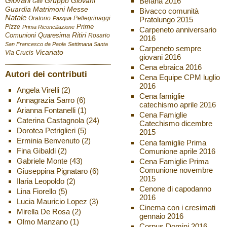
Giovani
Befana 2016
Gruppo Giovani
Gite
Guardia
Matrimoni
Messe
Bivacco comunità
Natale
Oratorio
Pellegrinaggi
Pratolungo 2015
Pasqua
Pizze
Prime
Prima Riconciliazione
Carpeneto anniversario
Ritiri
Comunioni
Quaresima
Rosario
2016
San Francesco da Paola
Settimana Santa
Carpeneto sempre
Vicariato
Via Crucis
giovani 2016
Cena ebraica 2016
Autori dei contributi
Cena Equipe CPM luglio
2016
Angela Virelli
(2)
Cena famiglie
Annagrazia Sarro
(6)
catechismo aprile 2016
Arianna Fontanelli
(1)
Cena Famiglie
Caterina Castagnola
(24)
Catechismo dicembre
Dorotea Petriglieri
(5)
2015
Erminia Benvenuto
(2)
Cena famiglie Prima
Fina Gibaldi
(2)
Comunione aprile 2016
Gabriele Monte
(43)
Cena Famiglie Prima
Comunione novembre
Giuseppina Pignataro
(6)
2015
Ilaria Leopoldo
(2)
Cenone di capodanno
Lina Fiorello
(5)
2016
Lucia Mauricio Lopez
(3)
Cinema con i cresimati
Mirella De Rosa
(2)
gennaio 2016
Olmo Manzano
(1)
Corpus Domini 2016