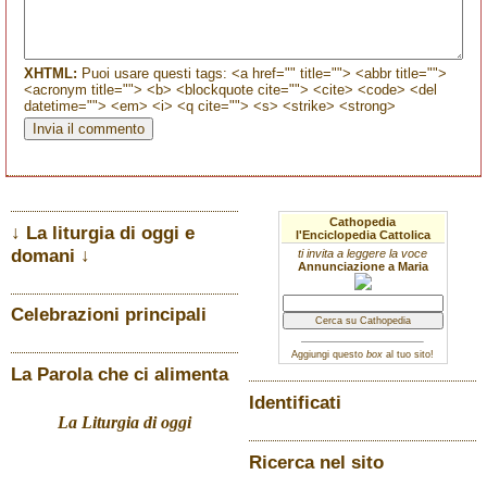
XHTML:
Puoi usare questi tags: <a href="" title=""> <abbr title="">
<acronym title=""> <b> <blockquote cite=""> <cite> <code> <del
datetime=""> <em> <i> <q cite=""> <s> <strike> <strong>
Cathopedia
↓ La liturgia di oggi e
l'Enciclopedia Cattolica
domani ↓
ti invita a leggere la voce
Annunciazione a Maria
Celebrazioni principali
Aggiungi questo
box
al tuo sito!
La Parola che ci alimenta
Identificati
La Liturgia di oggi
Ricerca nel sito