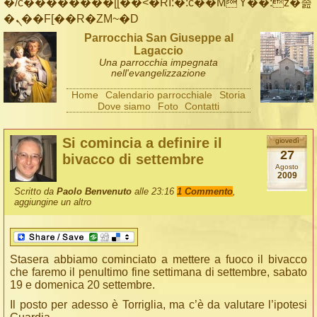
�/c��������[[��<�RI:�:c��MΎ��:z�졾
�ܢ��F[��R�ZM~�D
Parrocchia San Giuseppe al
Lagaccio
Una parrocchia impegnata
nell'evangelizzazione
Home
Calendario parrocchiale
Storia
Dove siamo
Foto
Contatti
Si comincia a definire il
giovedì
27
bivacco di settembre
Agosto
2009
Scritto da
Paolo Benvenuto
alle 23:16
1 Commento
,
aggiungine un altro
Stasera abbiamo cominciato a mettere a fuoco il bivacco
che faremo il penultimo fine settimana di settembre, sabato
19 e domenica 20 settembre.
Il posto per adesso è Torriglia, ma c’è da valutare l’ipotesi