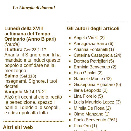
La Liturgia di domani
Gli autori degli articoli
Lunedì della XVIII
settimana del Tempo
Angela Virelli
(2)
Ordinario (Anno B pari)
Annagrazia Sarro
(6)
(Verde)
Arianna Fontanelli
(1)
I Lettura
Ger 28,1-17
Ananìa, il Signore non ti ha
Caterina Castagnola
(24)
mandato e tu induci questo
Dorotea Petriglieri
(5)
popolo a confidare nella
Erminia Benvenuto
(2)
menzogna.
Fina Gibaldi
(2)
Salmo
(Sal 118)
Gabriele Monte
(43)
Insegnami, Signore, i tuoi
Giuseppina Pignataro
(6)
decreti.
Ilaria Leopoldo
(2)
Vangelo
Mt 14,13-21
Lina Fiorello
(5)
Alzò gli occhi al cielo, recitò
Lucia Mauricio Lopez
(3)
la benedizione, spezzò i
pani e li diede ai discepoli,
Mirella De Rosa
(2)
e i discepoli alla folla.
Olmo Manzano
(1)
Paolo Benvenuto
(761)
Pina Oro
(1)
Altri siti web