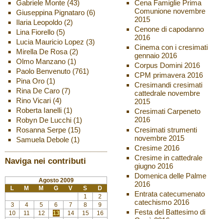
Gabriele Monte
(43)
Cena Famiglie Prima
Comunione novembre
Giuseppina Pignataro
(6)
2015
Ilaria Leopoldo
(2)
Cenone di capodanno
Lina Fiorello
(5)
2016
Lucia Mauricio Lopez
(3)
Cinema con i cresimati
Mirella De Rosa
(2)
gennaio 2016
Olmo Manzano
(1)
Corpus Domini 2016
Paolo Benvenuto
(761)
CPM primavera 2016
Pina Oro
(1)
Cresimandi cresimati
Rina De Caro
(7)
cattedrale novembre
Rino Vicari
(4)
2015
Roberta Ianelli
(1)
Cresimati Carpeneto
2016
Robyn De Lucchi
(1)
Cresimati strumenti
Rosanna Serpe
(15)
novembre 2015
Samuela Debole
(1)
Cresime 2016
Cresime in cattedrale
Naviga nei contributi
giugno 2016
Domenica delle Palme
Agosto 2009
2016
L
M
M
G
V
S
D
Entrata catecumenato
1
2
catechismo 2016
3
4
5
6
7
8
9
Festa del Battesimo di
10
11
12
13
14
15
16