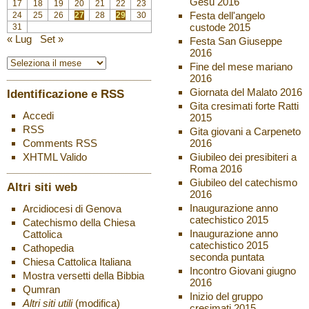
Gesù 2016
17
18
19
20
21
22
23
Festa dell'angelo
24
25
26
27
28
29
30
custode 2015
31
« Lug
Set »
Festa San Giuseppe
2016
Fine del mese mariano
2016
Giornata del Malato 2016
Identificazione e RSS
Gita cresimati forte Ratti
Accedi
2015
RSS
Gita giovani a Carpeneto
2016
Comments
RSS
Giubileo dei presibiteri a
XHTML
Valido
Roma 2016
Giubileo del catechismo
Altri siti web
2016
Inaugurazione anno
Arcidiocesi di Genova
catechistico 2015
Catechismo della Chiesa
Inaugurazione anno
Cattolica
catechistico 2015
Cathopedia
seconda puntata
Chiesa Cattolica Italiana
Incontro Giovani giugno
Mostra versetti della Bibbia
2016
Qumran
Inizio del gruppo
Altri siti utili
(modifica)
cresimati 2015