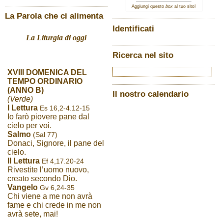
Aggiungi questo
box
al tuo sito!
La Parola che ci alimenta
Identificati
La Liturgia di oggi
Ricerca nel sito
XVIII DOMENICA DEL
TEMPO ORDINARIO
(ANNO B)
Il nostro calendario
(Verde)
I Lettura
Es 16,2-4.12-15
Io farò piovere pane dal
cielo per voi.
Salmo
(Sal 77)
Donaci, Signore, il pane del
cielo.
II Lettura
Ef 4,17.20-24
Rivestite l’uomo nuovo,
creato secondo Dio.
Vangelo
Gv 6,24-35
Chi viene a me non avrà
fame e chi crede in me non
avrà sete, mai!