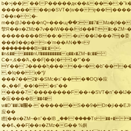
b�>j��)΄��!P�����ԫ��&���;�"k��B
��������p�SVT�(w��ę��!j���
��x�;�-
m��@J����nQ+���պ��כ��7�Ma�jf��J��ͱ4j���Ѳ�
撆R��x�ZMz�7v��IW���/d��ٞ�Тז�c�ZM~�ji�� ߒ��sQz�����Ԡ��DW��3�De�n"��M�+/
��������B��:�-�u��IJ���7j�委
���9��p�=�'m��AN�ޭ�=/
��������B��:�-
�n&������nUf���������q��x�ZM~�
c��
Ϲ�+,&��Ὰܢ��F[��(�1�*"��
ϒ��"J����ԧ�����<�;�b"�� ���"j��
,�!q�� қ�*]/
���؝�2��7�SMc�s"���ޭ�DQ/�应
�ܢ��F_��!� :�s"��
����7`��������F��+�SVT�n"��IJ�
�应����B ��4�
w�D"��IJ�׭�-`������S��9�Dr�ji��EJ߅��gJ�
应��
矁[��x�ZM~�n"��IB؃��!'����Тѕ��+��(m��IK�ʭ�/|
��ϐܢ��F[��x�ZMz�G�� %嬩