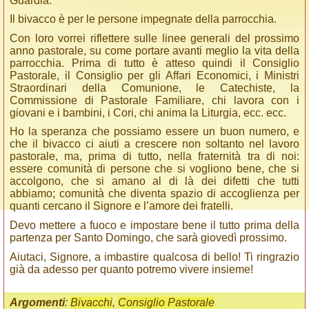
Guardia.
Il bivacco è per le persone impegnate della parrocchia.
Con loro vorrei riflettere sulle linee generali del prossimo
anno pastorale, su come portare avanti meglio la vita della
parrocchia. Prima di tutto è atteso quindi il Consiglio
Pastorale, il Consiglio per gli Affari Economici, i Ministri
Straordinari della Comunione, le Catechiste, la
Commissione di Pastorale Familiare, chi lavora con i
giovani e i bambini, i Cori, chi anima la Liturgia, ecc. ecc.
Ho la speranza che possiamo essere un buon numero, e
che il bivacco ci aiuti a crescere non soltanto nel lavoro
pastorale, ma, prima di tutto, nella fraternità tra di noi:
essere comunità di persone che si vogliono bene, che si
accolgono, che si amano al di là dei difetti che tutti
abbiamo; comunità che diventa spazio di accoglienza per
quanti cercano il Signore e l’amore dei fratelli.
Devo mettere a fuoco e impostare bene il tutto prima della
partenza per Santo Domingo, che sarà giovedì prossimo.
Aiutaci, Signore, a imbastire qualcosa di bello! Ti ringrazio
già da adesso per quanto potremo vivere insieme!
Argomenti
:
Bivacchi
,
Consiglio Pastorale