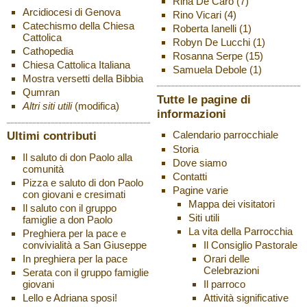
Rina De Caro
(7)
Arcidiocesi di Genova
Rino Vicari
(4)
Catechismo della Chiesa
Roberta Ianelli
(1)
Cattolica
Robyn De Lucchi
(1)
Cathopedia
Rosanna Serpe
(15)
Chiesa Cattolica Italiana
Samuela Debole
(1)
Mostra versetti della Bibbia
Qumran
Tutte le pagine di
Altri siti utili
(modifica)
informazioni
Ultimi contributi
Calendario parrocchiale
Storia
Il saluto di don Paolo alla
Dove siamo
comunità
Contatti
Pizza e saluto di don Paolo
Pagine varie
con giovani e cresimati
Mappa dei visitatori
Il saluto con il gruppo
Siti utili
famiglie a don Paolo
La vita della Parrocchia
Preghiera per la pace e
Il Consiglio Pastorale
convivialità a San Giuseppe
Orari delle
In preghiera per la pace
Celebrazioni
Serata con il gruppo famiglie
Il parroco
giovani
Attività significative
Lello e Adriana sposi!