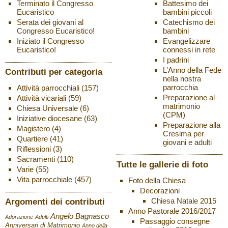
Battesimo dei
Terminato il Congresso
bambini piccoli
Eucaristico
Catechismo dei
Serata dei giovani al
bambini
Congresso Eucaristico!
Evangelizzare
Iniziato il Congresso
connessi in rete
Eucaristico!
I padrini
L’Anno della Fede
Contributi per categoria
nella nostra
parrocchia
Attività parrocchiali
(157)
Preparazione al
Attività vicariali
(59)
matrimonio
Chiesa Universale
(6)
(CPM)
Iniziative diocesane
(63)
Preparazione alla
Magistero
(4)
Cresima per
Quartiere
(41)
giovani e adulti
Riflessioni
(3)
Sacramenti
(110)
Tutte le gallerie di foto
Varie
(55)
Vita parrocchiale
(457)
Foto della Chiesa
Decorazioni
Chiesa Natale 2015
Argomenti dei contributi
Anno Pastorale 2016/2017
Angelo Bagnasco
Adorazione
Adulti
Passaggio consegne
Anniversari di Matrimonio
Anno della