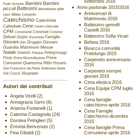
settembre 2016
Bambini
Bambini
Fede
Avvento
Anno pastorale 2015/2016
Battesimi
piccoli
Benedizione delle
Anniversari di
case
Bibbia
Campetto
Matrimonio 2016
Catechismo
Catechiste
Battesimo gemelli
Cene
Cattedrale
Centro d'Ascolto
Castelli 2016
CPM
Cresimati
Cresimandi
Cresime
Battesimo Sofia Vicari
Defunti
Famiglie
Doglio
Eucaristia
Giovani
Befana 2016
Gruppo Giovani
Gite
Guardia
Matrimoni
Messe
Bivacco comunità
Natale
Oratorio
Pellegrinaggi
Pratolungo 2015
Pasqua
Pizze
Prime
Prima Riconciliazione
Carpeneto anniversario
Ritiri
Comunioni
Quaresima
Rosario
2016
San Francesco da Paola
Settimana Santa
Carpeneto sempre
Vicariato
Via Crucis
giovani 2016
Cena ebraica 2016
Autori dei contributi
Cena Equipe CPM luglio
2016
Angela Virelli
(2)
Cena famiglie
Annagrazia Sarro
(6)
catechismo aprile 2016
Arianna Fontanelli
(1)
Cena Famiglie
Caterina Castagnola
(24)
Catechismo dicembre
Dorotea Petriglieri
(5)
2015
Erminia Benvenuto
(2)
Cena famiglie Prima
Fina Gibaldi
(2)
Comunione aprile 2016