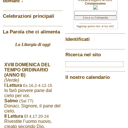
domani ↓
Cristianesimo
Celebrazioni principali
Aggiungi questo
box
al tuo sito!
La Parola che ci alimenta
Identificati
La Liturgia di oggi
Ricerca nel sito
XVIII DOMENICA DEL
TEMPO ORDINARIO
(ANNO B)
Il nostro calendario
(Verde)
I Lettura
Es 16,2-4.12-15
Io farò piovere pane dal
cielo per voi.
Salmo
(Sal 77)
Donaci, Signore, il pane del
cielo.
II Lettura
Ef 4,17.20-24
Rivestite l’uomo nuovo,
creato secondo Dio.