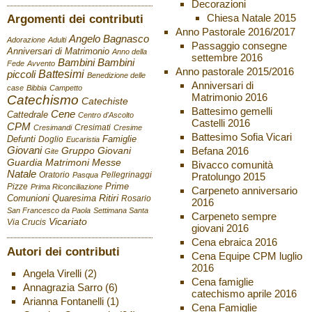
Decorazioni
Chiesa Natale 2015
Argomenti dei contributi
Anno Pastorale 2016/2017
Angelo Bagnasco
Adorazione
Adulti
Passaggio consegne
Anniversari di Matrimonio
Anno della
settembre 2016
Bambini
Bambini
Fede
Avvento
Anno pastorale 2015/2016
Battesimi
piccoli
Benedizione delle
Anniversari di
case
Bibbia
Campetto
Matrimonio 2016
Catechismo
Catechiste
Battesimo gemelli
Cene
Cattedrale
Centro d'Ascolto
Castelli 2016
CPM
Cresimati
Cresimandi
Cresime
Battesimo Sofia Vicari
Defunti
Famiglie
Doglio
Eucaristia
Giovani
Befana 2016
Gruppo Giovani
Gite
Guardia
Matrimoni
Messe
Bivacco comunità
Natale
Oratorio
Pellegrinaggi
Pratolungo 2015
Pasqua
Pizze
Prime
Prima Riconciliazione
Carpeneto anniversario
Ritiri
Comunioni
Quaresima
Rosario
2016
San Francesco da Paola
Settimana Santa
Carpeneto sempre
Vicariato
Via Crucis
giovani 2016
Cena ebraica 2016
Autori dei contributi
Cena Equipe CPM luglio
2016
Angela Virelli
(2)
Cena famiglie
Annagrazia Sarro
(6)
catechismo aprile 2016
Arianna Fontanelli
(1)
Cena Famiglie