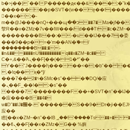
b�>j��)΄��!P�����ԫ��&���;�"k��B
��������p�SVT�(w��ę��!j���
��x�;�-
m��@J����nQ+���պ��כ��7�Ma�jf��J��ͱ4j���Ѳ�
撆R��x�ZMz�7v��IW���/d��ٞ�Тז�c�ZM~�ji�� ߒ��sQz�����Ԡ��DW��3�De�n"��M�+/
��������B��:�-�u��IJ���7j�委
���9��p�=�'m��AN�ޭ�=/
��������B��:�-
�n&������nUf���������q��x�ZM~�
c��
Ϲ�+,&��Ὰܢ��F[��(�1�*"��
ϒ��"J����ԧ�����<�;�b"�� ���"j��
,�!q�� қ�*]/
���؝�2��7�SMc�s"���ޭ�DQ/�应
�ܢ��F_��!� :�s"��
����7`��������F��+�SVT�n"��IJ�
�应����B ��4�
w�D"��IJ�׭�-`������S��9�Dr�ji��EJ߅��gJ�
应��
矁[��x�ZM~�n"��IB؃��!'����Тѕ��+��(m��IK�ʭ�/|
��ϐܢ��F[��x�ZMz�G�� %嬩