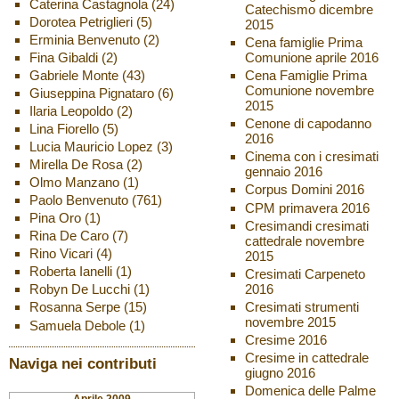
Caterina Castagnola
(24)
Catechismo dicembre
Dorotea Petriglieri
(5)
2015
Erminia Benvenuto
(2)
Cena famiglie Prima
Fina Gibaldi
(2)
Comunione aprile 2016
Gabriele Monte
(43)
Cena Famiglie Prima
Comunione novembre
Giuseppina Pignataro
(6)
2015
Ilaria Leopoldo
(2)
Cenone di capodanno
Lina Fiorello
(5)
2016
Lucia Mauricio Lopez
(3)
Cinema con i cresimati
Mirella De Rosa
(2)
gennaio 2016
Olmo Manzano
(1)
Corpus Domini 2016
Paolo Benvenuto
(761)
CPM primavera 2016
Pina Oro
(1)
Cresimandi cresimati
Rina De Caro
(7)
cattedrale novembre
Rino Vicari
(4)
2015
Roberta Ianelli
(1)
Cresimati Carpeneto
2016
Robyn De Lucchi
(1)
Cresimati strumenti
Rosanna Serpe
(15)
novembre 2015
Samuela Debole
(1)
Cresime 2016
Cresime in cattedrale
Naviga nei contributi
giugno 2016
Domenica delle Palme