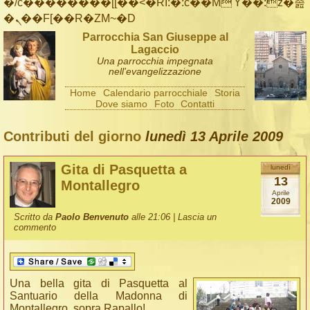
�/c��������[[��<�RI:�:c��MΎ��:z�졾
�ܢ��F[��R�ZM~�D
Parrocchia San Giuseppe al
Lagaccio
Una parrocchia impegnata
nell'evangelizzazione
Home
Calendario parrocchiale
Storia
Dove siamo
Foto
Contatti
Contributi del giorno
lunedì 13 Aprile 2009
Gita di Pasquetta a
lunedì
13
Montallegro
Aprile
2009
Scritto da
Paolo Benvenuto
alle 21:06 |
Lascia un
commento
Una bella gita di Pasquetta al
Santuario della Madonna di
Montallegro, sopra Rapallo!