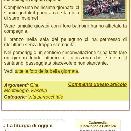
Complice una bellissima giornata, ci
siamo goduti il panorama e la gioia
di stare insieme!
Varie famiglie giovani con i loro bambini hanno allietato la
compagnia.
Il pranzo nella sala del pellegrino ci ha permesso di
rifocillarci senza troppa scomodità.
Nel pomeriggio un sentiero-circonvallazione ci ha fatto fare
un giro in tondo attorno al cucuzzono che è dietro il
santuario: passeggiata piacevole e non stancante.
Vedi
tutte le foto della bella giornata
.
Commenta questo articolo
Argomenti
:
Gite
,
Montallegro
,
Pasqua
Categorie
:
Vita parrocchiale
Cathopedia
↓ La liturgia di oggi e
l'Enciclopedia Cattolica
ti invita a leggere la voce