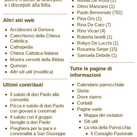
Mirella De Rosa
(2)
e i discepoli alla folla.
Olmo Manzano
(1)
Paolo Benvenuto
(761)
Pina Oro
(1)
Altri siti web
Rina De Caro
(7)
Arcidiocesi di Genova
Rino Vicari
(4)
Catechismo della Chiesa
Roberta Ianelli
(1)
Cattolica
Robyn De Lucchi
(1)
Cathopedia
Rosanna Serpe
(15)
Chiesa Cattolica Italiana
Samuela Debole
(1)
Mostra versetti della Bibbia
Qumran
Tutte le pagine di
Altri siti utili
(modifica)
informazioni
Ultimi contributi
Calendario parrocchiale
Storia
Il saluto di don Paolo alla
Dove siamo
comunità
Contatti
Pizza e saluto di don Paolo
Pagine varie
con giovani e cresimati
Mappa dei visitatori
Il saluto con il gruppo
Siti utili
famiglie a don Paolo
La vita della Parrocchia
Preghiera per la pace e
Il Consiglio Pastorale
convivialità a San Giuseppe