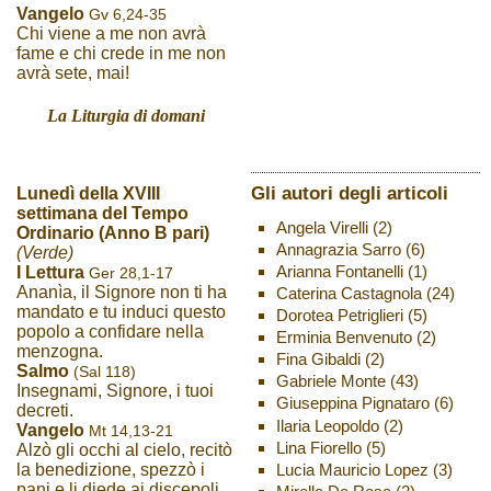
Vangelo
Gv 6,24-35
Chi viene a me non avrà
fame e chi crede in me non
avrà sete, mai!
La Liturgia di domani
Gli autori degli articoli
Lunedì della XVIII
settimana del Tempo
Angela Virelli
(2)
Ordinario (Anno B pari)
Annagrazia Sarro
(6)
(Verde)
Arianna Fontanelli
(1)
I Lettura
Ger 28,1-17
Ananìa, il Signore non ti ha
Caterina Castagnola
(24)
mandato e tu induci questo
Dorotea Petriglieri
(5)
popolo a confidare nella
Erminia Benvenuto
(2)
menzogna.
Fina Gibaldi
(2)
Salmo
(Sal 118)
Gabriele Monte
(43)
Insegnami, Signore, i tuoi
Giuseppina Pignataro
(6)
decreti.
Ilaria Leopoldo
(2)
Vangelo
Mt 14,13-21
Lina Fiorello
(5)
Alzò gli occhi al cielo, recitò
Lucia Mauricio Lopez
(3)
la benedizione, spezzò i
pani e li diede ai discepoli,