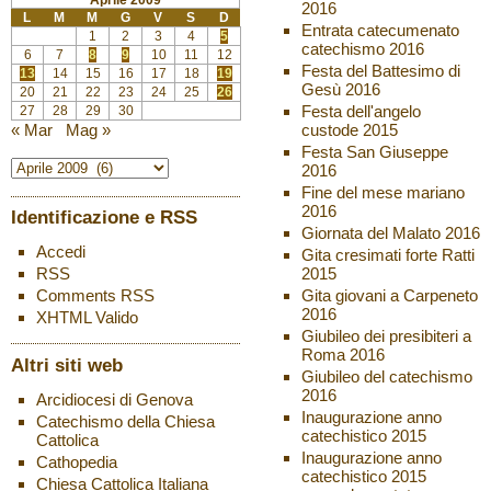
Aprile 2009
2016
L
M
M
G
V
S
D
Entrata catecumenato
1
2
3
4
5
catechismo 2016
6
7
8
9
10
11
12
Festa del Battesimo di
13
14
15
16
17
18
19
Gesù 2016
20
21
22
23
24
25
26
Festa dell'angelo
27
28
29
30
custode 2015
« Mar
Mag »
Festa San Giuseppe
2016
Fine del mese mariano
2016
Identificazione e RSS
Giornata del Malato 2016
Accedi
Gita cresimati forte Ratti
2015
RSS
Gita giovani a Carpeneto
Comments
RSS
2016
XHTML
Valido
Giubileo dei presibiteri a
Roma 2016
Altri siti web
Giubileo del catechismo
2016
Arcidiocesi di Genova
Inaugurazione anno
Catechismo della Chiesa
catechistico 2015
Cattolica
Inaugurazione anno
Cathopedia
catechistico 2015
Chiesa Cattolica Italiana