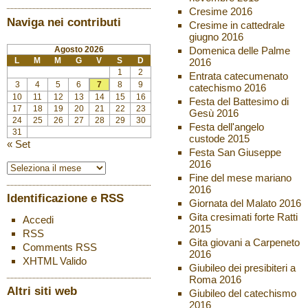
Cresime 2016
Naviga nei contributi
Cresime in cattedrale
giugno 2016
Agosto 2026
Domenica delle Palme
L
M
M
G
V
S
D
2016
1
2
Entrata catecumenato
3
4
5
6
7
8
9
catechismo 2016
10
11
12
13
14
15
16
Festa del Battesimo di
17
18
19
20
21
22
23
Gesù 2016
24
25
26
27
28
29
30
Festa dell'angelo
31
custode 2015
« Set
Festa San Giuseppe
2016
Fine del mese mariano
2016
Identificazione e RSS
Giornata del Malato 2016
Gita cresimati forte Ratti
Accedi
2015
RSS
Gita giovani a Carpeneto
Comments
RSS
2016
XHTML
Valido
Giubileo dei presibiteri a
Roma 2016
Altri siti web
Giubileo del catechismo
2016