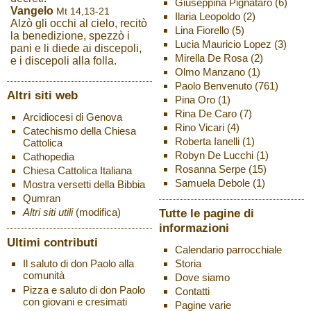
Giuseppina Pignataro
(6)
Vangelo
Mt 14,13-21
Ilaria Leopoldo
(2)
Alzò gli occhi al cielo, recitò
Lina Fiorello
(5)
la benedizione, spezzò i
Lucia Mauricio Lopez
(3)
pani e li diede ai discepoli,
Mirella De Rosa
(2)
e i discepoli alla folla.
Olmo Manzano
(1)
Paolo Benvenuto
(761)
Altri siti web
Pina Oro
(1)
Rina De Caro
(7)
Arcidiocesi di Genova
Rino Vicari
(4)
Catechismo della Chiesa
Roberta Ianelli
(1)
Cattolica
Robyn De Lucchi
(1)
Cathopedia
Rosanna Serpe
(15)
Chiesa Cattolica Italiana
Samuela Debole
(1)
Mostra versetti della Bibbia
Qumran
Altri siti utili
(modifica)
Tutte le pagine di
informazioni
Ultimi contributi
Calendario parrocchiale
Storia
Il saluto di don Paolo alla
comunità
Dove siamo
Pizza e saluto di don Paolo
Contatti
con giovani e cresimati
Pagine varie