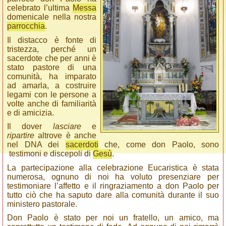
celebrato l’ultima
Messa
domenicale nella nostra
parrocchia
.
Il distacco è fonte di
tristezza, perché un
sacerdote che per anni è
stato pastore di una
comunità, ha imparato
ad amarla, a costruire
legami con le persone a
volte anche di familiarità
e di amicizia.
Il dover
lasciare
e
ripartire
altrove è anche
nel DNA dei
sacerdoti
che, come don Paolo, sono
testimoni e discepoli di
Gesù
.
La partecipazione alla celebrazione Eucaristica è stata
numerosa, ognuno di noi ha voluto presenziare per
testimoniare l’affetto e il ringraziamento a don Paolo per
tutto ciò che ha saputo dare alla comunità durante il suo
ministero pastorale.
Don Paolo è stato per noi un fratello, un amico, ma