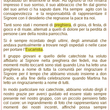
soprattutto un testimone di fede. Ad ognuno di noi rimarrà
impresso il suo sorriso, il suo abbraccio che fin dal giorno
del suo arrivo ci ha saputo dare. Ha sempre agito con la
consapevolezza e la responsabilità di rappresentare il
Signore con il desiderio che regnasse la pace tra noi.
Tanti sono stati i momenti di
preghiera
, di gioia, di festa, di
gioco e di risate, alternati a quelli di dolore per la perdita di
persone care della nostra parrocchia.
Si è sempre ricordato degli
ultimi
, degli ammalati che
andava puntualmente a trovare negli ospedali o nelle case
per portare l’
Eucaristia
.
Il gruppo giovani e quello delle catechiste ha voluto
affidarlo al Signore nella preghiera dei fedeli, ma due
momenti molto toccanti sono stati quando Lina ha letto una
preghiera a nome di tutta la comunità per ringraziare il
Signore per il tempo che abbiamo vissuto insieme a don
Paolo, e alla fine della celebrazione quando Martina ha
letto un ringraziamento a nome di tutti.
In modo particolare noi catechiste, abbiamo voluto dirgli il
nostro
grazie
per averci guidato ed essere stato sempre
presente nel nostro gruppo, con un piccolo pensiero fatto
col cuore: un ingrandimento di foto che rappresentano vari
momenti dei nostri incontri, affinché possa sempre