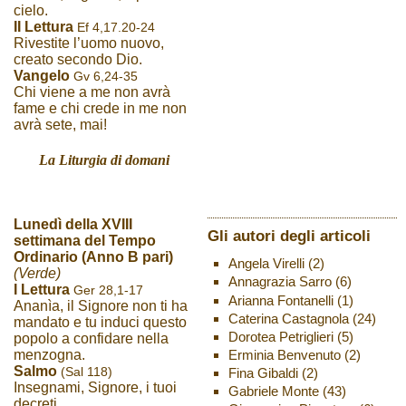
cielo.
II Lettura
Ef 4,17.20-24
Rivestite l’uomo nuovo,
creato secondo Dio.
Vangelo
Gv 6,24-35
Chi viene a me non avrà
fame e chi crede in me non
avrà sete, mai!
La Liturgia di domani
Lunedì della XVIII
Gli autori degli articoli
settimana del Tempo
Ordinario (Anno B pari)
Angela Virelli
(2)
(Verde)
Annagrazia Sarro
(6)
I Lettura
Ger 28,1-17
Arianna Fontanelli
(1)
Ananìa, il Signore non ti ha
Caterina Castagnola
(24)
mandato e tu induci questo
Dorotea Petriglieri
(5)
popolo a confidare nella
Erminia Benvenuto
(2)
menzogna.
Salmo
(Sal 118)
Fina Gibaldi
(2)
Insegnami, Signore, i tuoi
Gabriele Monte
(43)
decreti.