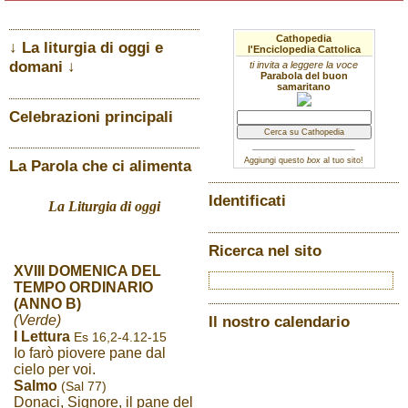
Cathopedia
↓ La liturgia di oggi e
l'Enciclopedia Cattolica
domani ↓
ti invita a leggere la voce
Parabola del buon
samaritano
Celebrazioni principali
Aggiungi questo
box
al tuo sito!
La Parola che ci alimenta
Identificati
La Liturgia di oggi
Ricerca nel sito
XVIII DOMENICA DEL
TEMPO ORDINARIO
(ANNO B)
(Verde)
Il nostro calendario
I Lettura
Es 16,2-4.12-15
Io farò piovere pane dal
cielo per voi.
Salmo
(Sal 77)
Donaci, Signore, il pane del