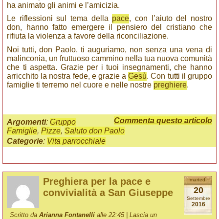
ha animato gli animi e l’amicizia.
Le riflessioni sul tema della
pace
, con l’aiuto del nostro
don, hanno fatto emergere il pensiero del cristiano che
rifiuta la violenza a favore della riconciliazione.
Noi tutti, don Paolo, ti auguriamo, non senza una vena di
malinconia, un fruttuoso cammino nella tua nuova comunità
che ti aspetta. Grazie per i tuoi insegnamenti, che hanno
arricchito la nostra fede, e grazie a
Gesù
. Con tutti il gruppo
famiglie ti terremo nel cuore e nelle nostre
preghiere
.
Commenta questo articolo
Argomenti
:
Gruppo
Famiglie
,
Pizze
,
Saluto don Paolo
Categorie
:
Vita parrocchiale
Preghiera per la pace e
martedì
20
convivialità a San Giuseppe
Settembre
2016
Scritto da
Arianna Fontanelli
alle 22:45 |
Lascia un