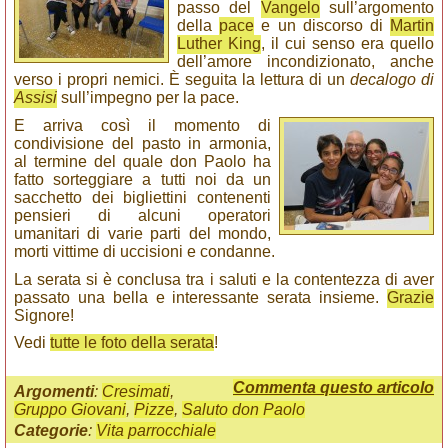
passo del
Vangelo
sull’argomento
della
pace
e un discorso di
Martin
Luther King
, il cui senso era quello
dell’amore incondizionato, anche
verso i propri nemici. È seguita la lettura di un
decalogo di
Assisi
sull’impegno per la pace.
E arriva così il momento di
condivisione del pasto in armonia,
al termine del quale don Paolo ha
fatto sorteggiare a tutti noi da un
sacchetto dei bigliettini contenenti
pensieri di alcuni operatori
umanitari di varie parti del mondo,
morti vittime di uccisioni e condanne.
La serata si è conclusa tra i saluti e la contentezza di aver
passato una bella e interessante serata insieme.
Grazie
Signore!
Vedi
tutte le foto della serata
!
Commenta questo articolo
Argomenti
:
Cresimati
,
Gruppo Giovani
,
Pizze
,
Saluto don Paolo
Categorie
:
Vita parrocchiale