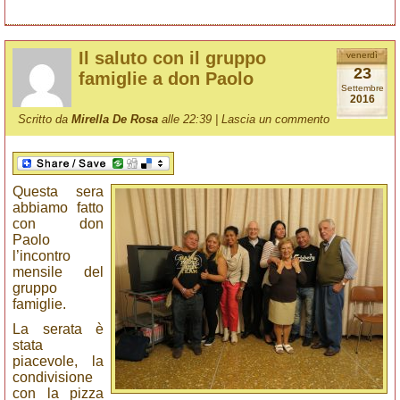
Il saluto con il gruppo
venerdì
23
famiglie a don Paolo
Settembre
2016
Scritto da
Mirella De Rosa
alle 22:39 |
Lascia un commento
Questa sera
abbiamo fatto
con don
Paolo
l’incontro
mensile del
gruppo
famiglie.
La serata è
stata
piacevole, la
condivisione
con la pizza