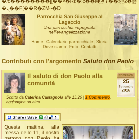
�/c��������[[��<�RI:�:c��MΎ��:z�졾
�ܢ��F[��R�ZM~�D
Parrocchia San Giuseppe al
Lagaccio
Una parrocchia impegnata
nell'evangelizzazione
Home
Calendario parrocchiale
Storia
Dove siamo
Foto
Contatti
Contributi con l'argomento
Saluto don Paolo
Il saluto di don Paolo alla
domenica
25
comunità
Settembre
2016
Scritto da
Caterina Castagnola
alle 13:26 |
1 Commento
,
aggiungine un altro
Questa mattina, alla
messa delle 11, il nostro
parroco don Paolo ha