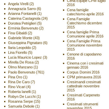
Cena Equipe CPM luglio
Angela Virelli
(2)
2016
Annagrazia Sarro
(6)
Cena famiglie
Arianna Fontanelli
(1)
catechismo aprile 2016
Caterina Castagnola
(24)
Cena Famiglie
Catechismo dicembre
Dorotea Petriglieri
(5)
2015
Erminia Benvenuto
(2)
Cena famiglie Prima
Fina Gibaldi
(2)
Comunione aprile 2016
Gabriele Monte
(43)
Cena Famiglie Prima
Giuseppina Pignataro
(6)
Comunione novembre
Ilaria Leopoldo
(2)
2015
Lina Fiorello
(5)
Cenone di capodanno
Lucia Mauricio Lopez
(3)
2016
Mirella De Rosa
(2)
Cinema con i cresimati
Olmo Manzano
(1)
gennaio 2016
Paolo Benvenuto
(761)
Corpus Domini 2016
Pina Oro
(1)
CPM primavera 2016
Rina De Caro
(7)
Cresimandi cresimati
cattedrale novembre
Rino Vicari
(4)
2015
Roberta Ianelli
(1)
Cresimati Carpeneto
Robyn De Lucchi
(1)
2016
Rosanna Serpe
(15)
Cresimati strumenti
Samuela Debole
(1)
novembre 2015