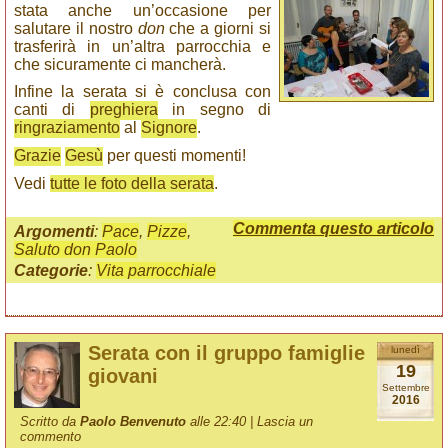
stata anche un’occasione per
salutare il nostro
don
che a giorni si
trasferirà in un’altra parrocchia e
che sicuramente ci mancherà.
Infine la serata si è conclusa con
canti di
preghiera
in segno di
ringraziamento
al
Signore
.
Grazie
Gesù
per questi momenti!
Vedi
tutte le foto della serata
.
Commenta questo articolo
Argomenti
:
Pace
,
Pizze
,
Saluto don Paolo
Categorie
:
Vita parrocchiale
Serata con il gruppo famiglie
lunedì
19
giovani
Settembre
2016
Scritto da
Paolo Benvenuto
alle 22:40 |
Lascia un
commento