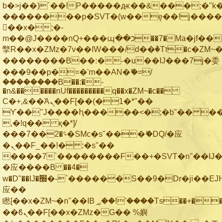
b�>j��)΄��!P�����ԫ��&���;�"k��B
��������p�SVT�(w��ę��!j���
��x�;�-
m��@J����nQ+���պ��כ��7�Ma�jf��J��ͱ4j���Ѳ�
撆R��x�ZMz�7v��IW���/d��ٞ�Тז�c�ZM~�ji�� ߒ��sQz�����Ԡ��DW��3�De�n"��M�+/
��������B��:�-�u��IJ���7j�委
���9��p�=�'m��AN�ޭ�=/
��������B��:�-
�n&������nUf���������q��x�ZM~�
c��
Ϲ�+,&��Ὰܢ��F[��(�1�*"��
ϒ��"J����ԧ�����<�;�b"�� ���"j��
,�!q�� қ�*]/
���؝�2��7�SMc�s"���ޭ�DQ/�应
�ܢ��F_��!� :�s"��
����7`��������F��+�SVT�n"��IJ�
�应����B ��4�
w�D"��IJ�׭�-`������S��9�Dr�ji��EJ߅��gJ�
应��
矁[��x�ZM~�n"��IB؃��!'����Тѕ��+��(m��IK�ʭ�/|
��ϐܢ��F[��x�ZMz�G�� %嬩