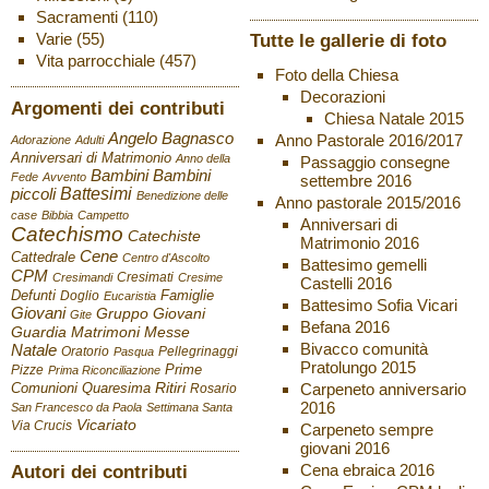
Sacramenti
(110)
Varie
(55)
Tutte le gallerie di foto
Vita parrocchiale
(457)
Foto della Chiesa
Decorazioni
Argomenti dei contributi
Chiesa Natale 2015
Angelo Bagnasco
Anno Pastorale 2016/2017
Adorazione
Adulti
Anniversari di Matrimonio
Anno della
Passaggio consegne
Bambini
Bambini
Fede
Avvento
settembre 2016
Battesimi
piccoli
Benedizione delle
Anno pastorale 2015/2016
case
Bibbia
Campetto
Anniversari di
Catechismo
Catechiste
Matrimonio 2016
Cene
Cattedrale
Centro d'Ascolto
Battesimo gemelli
CPM
Cresimati
Cresimandi
Cresime
Castelli 2016
Defunti
Famiglie
Doglio
Eucaristia
Battesimo Sofia Vicari
Giovani
Gruppo Giovani
Gite
Befana 2016
Guardia
Matrimoni
Messe
Bivacco comunità
Natale
Oratorio
Pellegrinaggi
Pasqua
Pratolungo 2015
Pizze
Prime
Prima Riconciliazione
Ritiri
Carpeneto anniversario
Comunioni
Quaresima
Rosario
2016
San Francesco da Paola
Settimana Santa
Vicariato
Via Crucis
Carpeneto sempre
giovani 2016
Autori dei contributi
Cena ebraica 2016