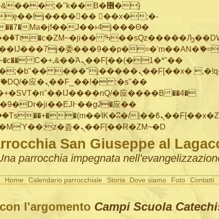
���;�"k��B�޶�}
ę��!j������ ��x�;�-
"��M�+/
IJ���7j�委���9��p�=�'m��AN�ޭ�=/
~�
c�� Ϲ�+,&��Ὰܢ��F[��(�1�*"��
�"j�����ܢ��F[��x� ,�!q�� қ�*]/
�SVT�n"��IJ����nQ/�应����B ��4�
�/c��������[[��<�RI:�:c��MΎ��:z�졾�ܢ��F[��R�ZM~�D
rrocchia San Giuseppe al Lagac
Una parrocchia impegnata nell'evangelizzazion
Home
Calendario parrocchiale
Storia
Dove siamo
Foto
Contatti
 con l'argomento
Campi Scuola Catechi