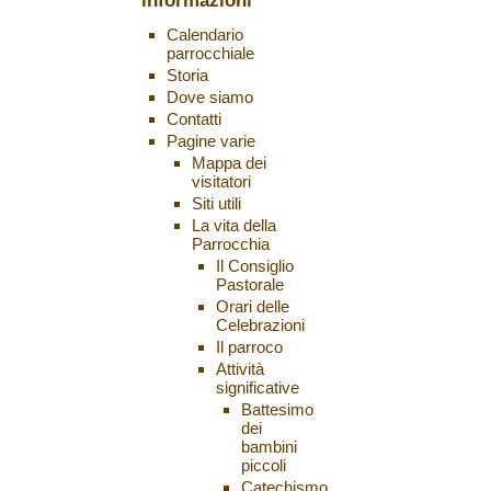
informazioni
Calendario
parrocchiale
Storia
Dove siamo
Contatti
Pagine varie
Mappa dei
visitatori
Siti utili
La vita della
Parrocchia
Il Consiglio
Pastorale
Orari delle
Celebrazioni
Il parroco
Attività
significative
Battesimo
dei
bambini
piccoli
Catechismo