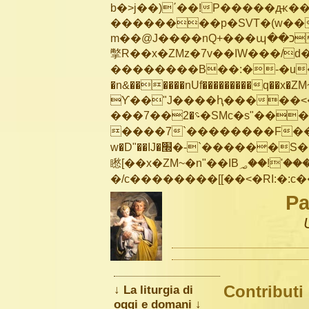
b�>j��)΄��!P�����ԫ��&
��������p�SVT�(w��
m��@J����nQ+���պ��כ��7�Ma�jf��J��ͱ4j���Ѳ�
撆R��x�ZMz�7v��IW���/d��ٞ�Тז�c�ZM~�ji�� ߒ��sQz�����Ԡ��DW��3�De�n
��������B��:�-�u��
�n&������nUf���������q��x�ZM
ϒ��"J����ԧ�����<�;�b"�� ��
���؝�2��7�SMc�s"���ޭ�DQ/�应�ܢ��F_��!� :�s"��
����7`��������F��+
w�D"��IJ�׭�-`������S��9�Dr�ji��EJ߅��gJ�应��
矁[��x�ZM~�n"��IB؃��!'����Тѕ��+��(m��IK�ʭ�/|��ϐܢ��F[��x�ZMz�G�� %嬩
Pa
Contributi
↓ La liturgia di
oggi e domani ↓