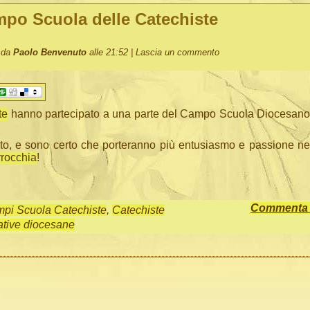
po Scuola delle Catechiste
o da
Paolo Benvenuto
alle 21:52 |
Lascia un commento
te
hanno partecipato a una parte del Campo Scuola Diocesano
o, e sono certo che porteranno più entusiasmo e passione ne
rrocchia
!
Commenta q
pi Scuola Catechiste
,
Catechiste
iative diocesane