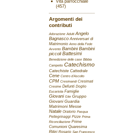
Vita parrocchiale
(457)
Argomenti dei
contributi
Angelo
Adorazione
Adulti
Bagnasco
Anniversari di
Matrimonio
Anno della Fede
Bambini
Bambini
Avvento
Battesimi
piccoli
Benedizione delle case
Bibbia
Catechismo
Campetto
Catechiste
Cattedrale
Cene
Centro d'Ascolto
CPM
Cresimati
Cresimandi
Defunti
Doglio
Cresime
Famiglie
Eucaristia
Giovani
Gruppo
Gite
Giovani
Guardia
Matrimoni
Messe
Natale
Oratorio
Pasqua
Pellegrinaggi
Pizze
Prima
Prime
Riconciliazione
Comunioni
Quaresima
Ritiri
Rosario
San Francesco