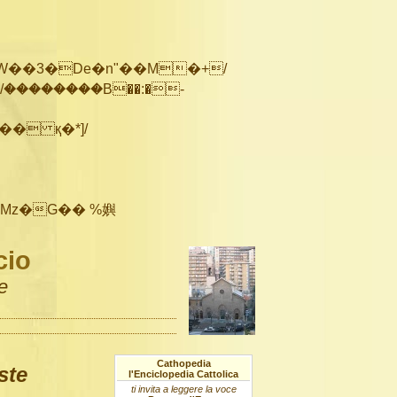
��������B��:�-
cio
e
Cathopedia
ste
l'Enciclopedia Cattolica
ti invita a leggere la voce