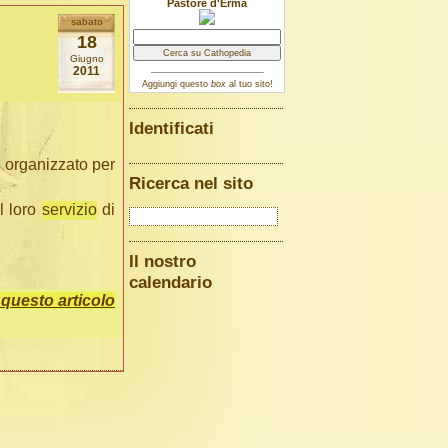
Pastore d'Erma
sabato
18
Giugno
2011
Aggiungi questo
box
al tuo sito!
Identificati
 organizzato per
Ricerca nel sito
l loro
servizio
di
Il nostro
calendario
uesto articolo