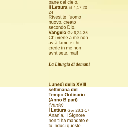
pane del cielo.
II Lettura
Ef 4,17.20-
24
Rivestite l’uomo
nuovo, creato
secondo Dio.
Vangelo
Gv 6,24-35
Chi viene a me non
avrà fame e chi
crede in me non
avrà sete, mai!
La Liturgia di domani
Lunedì della XVIII
settimana del
Tempo Ordinario
(Anno B pari)
(Verde)
I Lettura
Ger 28,1-17
Ananìa, il Signore
non ti ha mandato e
tu induci questo