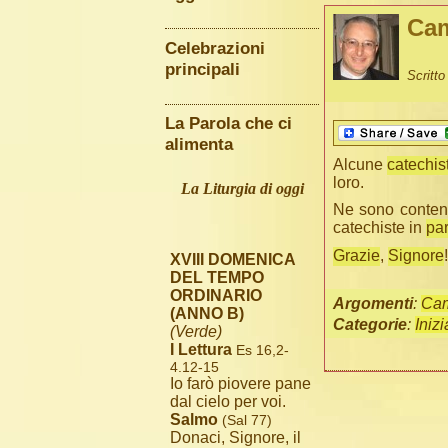
Cam
Celebrazioni
principali
Scritt
La Parola che ci
alimenta
Alcune
catechis
loro.
La Liturgia di oggi
Ne sono content
catechiste in
pa
Grazie
,
Signore
!
XVIII DOMENICA
DEL TEMPO
ORDINARIO
Argomenti
:
Cam
(ANNO B)
Categorie
:
Iniz
(Verde)
I Lettura
Es 16,2-
4.12-15
Io farò piovere pane
dal cielo per voi.
Salmo
(Sal 77)
Donaci, Signore, il