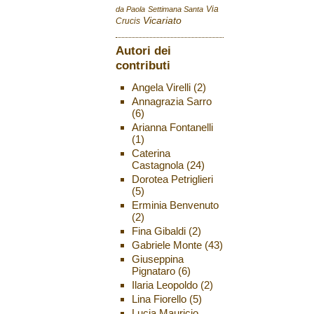
Via
da Paola
Settimana Santa
Vicariato
Crucis
Autori dei
contributi
Angela Virelli
(2)
Annagrazia Sarro
(6)
Arianna Fontanelli
(1)
Caterina
Castagnola
(24)
Dorotea Petriglieri
(5)
Erminia Benvenuto
(2)
Fina Gibaldi
(2)
Gabriele Monte
(43)
Giuseppina
Pignataro
(6)
Ilaria Leopoldo
(2)
Lina Fiorello
(5)
Lucia Mauricio