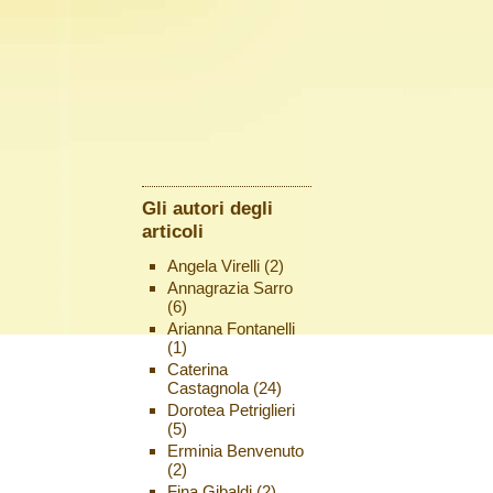
Gli autori degli
articoli
Angela Virelli
(2)
Annagrazia Sarro
(6)
Arianna Fontanelli
(1)
Caterina
Castagnola
(24)
Dorotea Petriglieri
(5)
Erminia Benvenuto
(2)
Fina Gibaldi
(2)