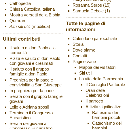
Cathopedia
Rosanna Serpe
(15)
Chiesa Cattolica Italiana
Samuela Debole
(1)
Mostra versetti della Bibbia
Qumran
Tutte le pagine di
Altri siti utili
(modifica)
informazioni
Ultimi contributi
Calendario parrocchiale
Storia
Il saluto di don Paolo alla
Dove siamo
comunità
Contatti
Pizza e saluto di don Paolo
Pagine varie
con giovani e cresimati
Mappa dei visitatori
Il saluto con il gruppo
Siti utili
famiglie a don Paolo
La vita della Parrocchia
Preghiera per la pace e
Il Consiglio Pastorale
convivialità a San Giuseppe
Orari delle
In preghiera per la pace
Celebrazioni
Serata con il gruppo famiglie
Il parroco
giovani
Attività significative
Lello e Adriana sposi!
Battesimo dei
Terminato il Congresso
bambini piccoli
Eucaristico
Catechismo dei
Serata dei giovani al
bambini
Congresso Eucaristico!