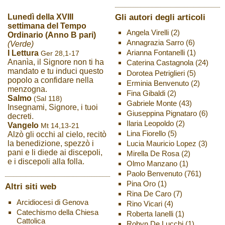
Gli autori degli articoli
Lunedì della XVIII
settimana del Tempo
Angela Virelli
(2)
Ordinario (Anno B pari)
Annagrazia Sarro
(6)
(Verde)
Arianna Fontanelli
(1)
I Lettura
Ger 28,1-17
Ananìa, il Signore non ti ha
Caterina Castagnola
(24)
mandato e tu induci questo
Dorotea Petriglieri
(5)
popolo a confidare nella
Erminia Benvenuto
(2)
menzogna.
Fina Gibaldi
(2)
Salmo
(Sal 118)
Gabriele Monte
(43)
Insegnami, Signore, i tuoi
Giuseppina Pignataro
(6)
decreti.
Ilaria Leopoldo
(2)
Vangelo
Mt 14,13-21
Lina Fiorello
(5)
Alzò gli occhi al cielo, recitò
Lucia Mauricio Lopez
(3)
la benedizione, spezzò i
pani e li diede ai discepoli,
Mirella De Rosa
(2)
e i discepoli alla folla.
Olmo Manzano
(1)
Paolo Benvenuto
(761)
Pina Oro
(1)
Altri siti web
Rina De Caro
(7)
Arcidiocesi di Genova
Rino Vicari
(4)
Catechismo della Chiesa
Roberta Ianelli
(1)
Cattolica
Robyn De Lucchi
(1)