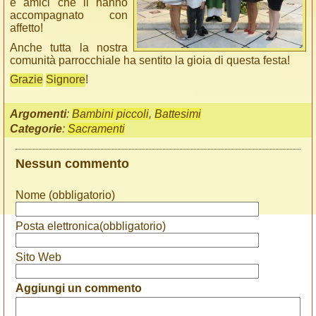
e amici che li hanno
accompagnato con
affetto!
Anche tutta la nostra
comunità parrocchiale ha sentito la gioia di questa festa!
Grazie
Signore
!
Argomenti
:
Bambini piccoli
,
Battesimi
Categorie
:
Sacramenti
Nessun commento
Nome (obbligatorio)
Posta elettronica(obbligatorio)
Sito Web
Aggiungi un commento