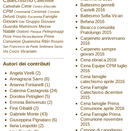
Catechismo
Catechiste
Battesimo gemelli
Cene
Cattedrale
Centro d'Ascolto
Castelli 2016
CPM
Cresimati
Cresimandi
Cresime
Battesimo Sofia Vicari
Defunti
Famiglie
Doglio
Eucaristia
Giovani
Befana 2016
Gruppo Giovani
Gite
Guardia
Matrimoni
Messe
Bivacco comunità
Natale
Oratorio
Pellegrinaggi
Pratolungo 2015
Pasqua
Pizze
Prime
Prima Riconciliazione
Carpeneto anniversario
Ritiri
Comunioni
Quaresima
Rosario
2016
San Francesco da Paola
Settimana Santa
Carpeneto sempre
Vicariato
Via Crucis
giovani 2016
Cena ebraica 2016
Autori dei contributi
Cena Equipe CPM luglio
2016
Angela Virelli
(2)
Cena famiglie
Annagrazia Sarro
(6)
catechismo aprile 2016
Arianna Fontanelli
(1)
Cena Famiglie
Caterina Castagnola
(24)
Catechismo dicembre
Dorotea Petriglieri
(5)
2015
Erminia Benvenuto
(2)
Cena famiglie Prima
Fina Gibaldi
(2)
Comunione aprile 2016
Gabriele Monte
(43)
Cena Famiglie Prima
Comunione novembre
Giuseppina Pignataro
(6)
2015
Ilaria Leopoldo
(2)
Cenone di capodanno