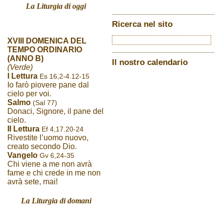
La Liturgia di oggi
Ricerca nel sito
XVIII DOMENICA DEL
TEMPO ORDINARIO
(ANNO B)
Il nostro calendario
(Verde)
I Lettura
Es 16,2-4.12-15
Io farò piovere pane dal
cielo per voi.
Salmo
(Sal 77)
Donaci, Signore, il pane del
cielo.
II Lettura
Ef 4,17.20-24
Rivestite l’uomo nuovo,
creato secondo Dio.
Vangelo
Gv 6,24-35
Chi viene a me non avrà
fame e chi crede in me non
avrà sete, mai!
La Liturgia di domani