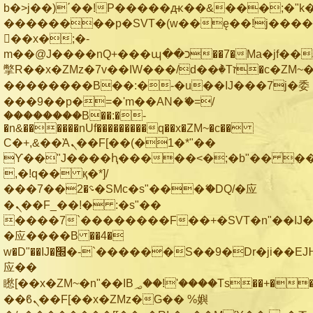
b�>j��)΄��!P�����ԫ��&���;�"k��B
��������p�SVT�(w��ę��!j���
��x�;�-
m��@J����nQ+���պ��כ��7�Ma�jf��J��ͱ4j���Ѳ�
撆R��x�ZMz�7v��IW���/d��ٞ�Тז�c�ZM~�ji�� ߒ��sQz�����Ԡ��DW��3�De�n"��M�+/
��������B��:�-�u��IJ���7j�委
���9��p�=�'m��AN�ޭ�=/
��������B��:�-
�n&������nUf���������q��x�ZM~�
c��
Ϲ�+,&��Ὰܢ��F[��(�1�*"��
ϒ��"J����ԧ�����<�;�b"�� ���"j��
,�!q�� қ�*]/
���؝�2��7�SMc�s"���ޭ�DQ/�应
�ܢ��F_��!� :�s"��
����7`��������F��+�SVT�n"��IJ�
�应����B ��4�
w�D"��IJ�׭�-`������S��9�Dr�ji��EJ߅��gJ�
应��
矁[��x�ZM~�n"��IB؃��!'����Тѕ��+��(m��IK�ʭ�/|
��ϐܢ��F[��x�ZMz�G�� %嬩