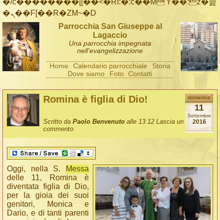
�/c��������[[��<�RI:�:c��MΎ��:z�졾
�ܢ��F[��R�ZM~�D
Parrocchia San Giuseppe al
Lagaccio
Una parrocchia impegnata
nell'evangelizzazione
Home
Calendario parrocchiale
Storia
Dove siamo
Foto
Contatti
Romina è figlia di Dio!
domenica
11
Settembre
Scritto da
Paolo Benvenuto
alle 13:12
Lascia un
2016
commento
Oggi, nella S.
Messa
delle 11, Romina è
diventata figlia di Dio,
per la gioia dei suoi
genitori, Monica e
Dario, e di tanti parenti