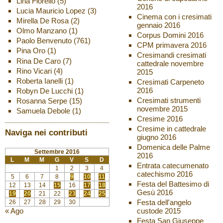
Lina Fiorello
(5)
2016
Lucia Mauricio Lopez
(3)
Cinema con i cresimati
Mirella De Rosa
(2)
gennaio 2016
Olmo Manzano
(1)
Corpus Domini 2016
Paolo Benvenuto
(761)
CPM primavera 2016
Pina Oro
(1)
Cresimandi cresimati
Rina De Caro
(7)
cattedrale novembre
Rino Vicari
(4)
2015
Roberta Ianelli
(1)
Cresimati Carpeneto
2016
Robyn De Lucchi
(1)
Cresimati strumenti
Rosanna Serpe
(15)
novembre 2015
Samuela Debole
(1)
Cresime 2016
Cresime in cattedrale
Naviga nei contributi
giugno 2016
Domenica delle Palme
Settembre 2016
2016
L
M
M
G
V
S
D
Entrata catecumenato
1
2
3
4
catechismo 2016
5
6
7
8
9
10
11
Festa del Battesimo di
12
13
14
15
16
17
18
Gesù 2016
19
20
21
22
23
24
25
Festa dell'angelo
26
27
28
29
30
custode 2015
« Ago
Festa San Giuseppe