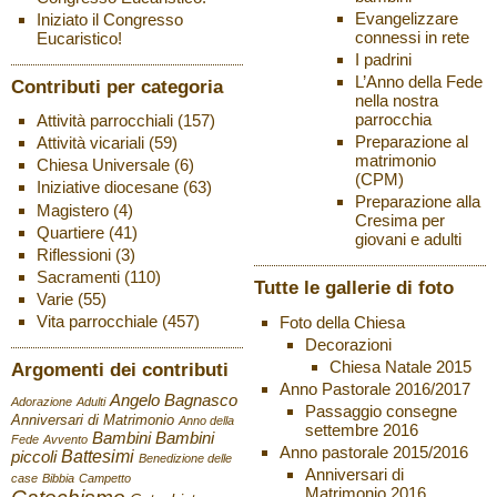
Evangelizzare
Iniziato il Congresso
connessi in rete
Eucaristico!
I padrini
L’Anno della Fede
Contributi per categoria
nella nostra
parrocchia
Attività parrocchiali
(157)
Preparazione al
Attività vicariali
(59)
matrimonio
Chiesa Universale
(6)
(CPM)
Iniziative diocesane
(63)
Preparazione alla
Magistero
(4)
Cresima per
Quartiere
(41)
giovani e adulti
Riflessioni
(3)
Sacramenti
(110)
Tutte le gallerie di foto
Varie
(55)
Vita parrocchiale
(457)
Foto della Chiesa
Decorazioni
Chiesa Natale 2015
Argomenti dei contributi
Anno Pastorale 2016/2017
Angelo Bagnasco
Adorazione
Adulti
Passaggio consegne
Anniversari di Matrimonio
Anno della
settembre 2016
Bambini
Bambini
Fede
Avvento
Anno pastorale 2015/2016
Battesimi
piccoli
Benedizione delle
Anniversari di
case
Bibbia
Campetto
Matrimonio 2016