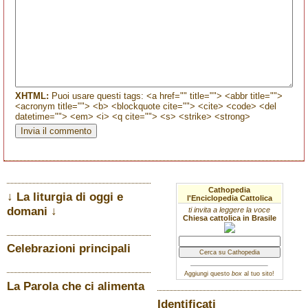
XHTML:
Puoi usare questi tags: <a href="" title=""> <abbr title="">
<acronym title=""> <b> <blockquote cite=""> <cite> <code> <del
datetime=""> <em> <i> <q cite=""> <s> <strike> <strong>
Cathopedia
↓ La liturgia di oggi e
l'Enciclopedia Cattolica
domani ↓
ti invita a leggere la voce
Chiesa cattolica in Brasile
Celebrazioni principali
Aggiungi questo
box
al tuo sito!
La Parola che ci alimenta
Identificati