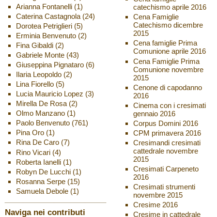
Arianna Fontanelli
(1)
catechismo aprile 2016
Caterina Castagnola
(24)
Cena Famiglie
Catechismo dicembre
Dorotea Petriglieri
(5)
2015
Erminia Benvenuto
(2)
Cena famiglie Prima
Fina Gibaldi
(2)
Comunione aprile 2016
Gabriele Monte
(43)
Cena Famiglie Prima
Giuseppina Pignataro
(6)
Comunione novembre
Ilaria Leopoldo
(2)
2015
Lina Fiorello
(5)
Cenone di capodanno
Lucia Mauricio Lopez
(3)
2016
Mirella De Rosa
(2)
Cinema con i cresimati
Olmo Manzano
(1)
gennaio 2016
Paolo Benvenuto
(761)
Corpus Domini 2016
Pina Oro
(1)
CPM primavera 2016
Rina De Caro
(7)
Cresimandi cresimati
cattedrale novembre
Rino Vicari
(4)
2015
Roberta Ianelli
(1)
Cresimati Carpeneto
Robyn De Lucchi
(1)
2016
Rosanna Serpe
(15)
Cresimati strumenti
Samuela Debole
(1)
novembre 2015
Cresime 2016
Naviga nei contributi
Cresime in cattedrale