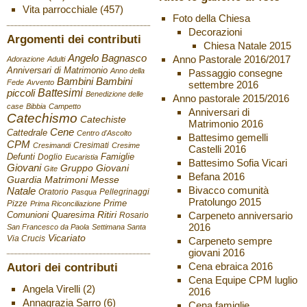
Vita parrocchiale
(457)
Foto della Chiesa
Decorazioni
Argomenti dei contributi
Chiesa Natale 2015
Angelo Bagnasco
Anno Pastorale 2016/2017
Adorazione
Adulti
Anniversari di Matrimonio
Anno della
Passaggio consegne
Bambini
Bambini
Fede
Avvento
settembre 2016
Battesimi
piccoli
Benedizione delle
Anno pastorale 2015/2016
case
Bibbia
Campetto
Anniversari di
Catechismo
Catechiste
Matrimonio 2016
Cene
Cattedrale
Centro d'Ascolto
Battesimo gemelli
CPM
Cresimati
Cresimandi
Cresime
Castelli 2016
Defunti
Famiglie
Doglio
Eucaristia
Battesimo Sofia Vicari
Giovani
Gruppo Giovani
Gite
Befana 2016
Guardia
Matrimoni
Messe
Bivacco comunità
Natale
Oratorio
Pellegrinaggi
Pasqua
Pratolungo 2015
Pizze
Prime
Prima Riconciliazione
Ritiri
Carpeneto anniversario
Comunioni
Quaresima
Rosario
2016
San Francesco da Paola
Settimana Santa
Vicariato
Via Crucis
Carpeneto sempre
giovani 2016
Autori dei contributi
Cena ebraica 2016
Cena Equipe CPM luglio
Angela Virelli
(2)
2016
Annagrazia Sarro
(6)
Cena famiglie