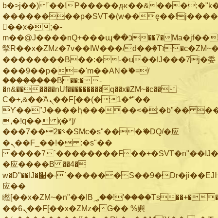
b�>j��)΄��!P�����ԫ��&���;�"k��B
��������p�SVT�(w��ę��!j���
��x�;�-
m��@J����nQ+���պ��כ��7�Ma�jf��J��ͱ4j���Ѳ�
撆R��x�ZMz�7v��IW���/d��ٞ�Тז�c�ZM~�ji�� ߒ��sQz�����Ԡ��DW��3�De�n"��M�+/
��������B��:�-�u��IJ���7j�委
���9��p�=�'m��AN�ޭ�=/
��������B��:�-
�n&������nUf���������q��x�ZM~�
c��
Ϲ�+,&��Ὰܢ��F[��(�1�*"��
ϒ��"J����ԧ�����<�;�b"�� ���"j��
,�!q�� қ�*]/
���؝�2��7�SMc�s"���ޭ�DQ/�应
�ܢ��F_��!� :�s"��
����7`��������F��+�SVT�n"��IJ�
�应����B ��4�
w�D"��IJ�׭�-`������S��9�Dr�ji��EJ߅��gJ�
应��
矁[��x�ZM~�n"��IB؃��!'����Тѕ��+��(m��IK�ʭ�/|
��ϐܢ��F[��x�ZMz�G�� %嬩