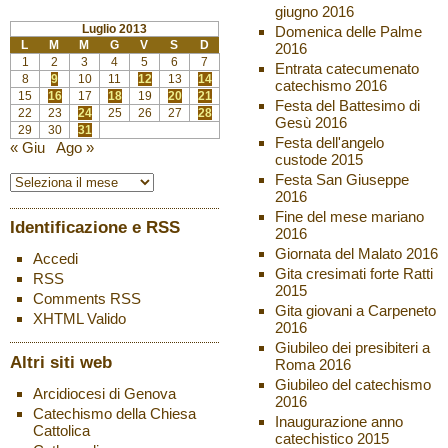
giugno 2016
Luglio 2013
Domenica delle Palme
L
M
M
G
V
S
D
2016
1
2
3
4
5
6
7
Entrata catecumenato
8
9
10
11
12
13
14
catechismo 2016
15
16
17
18
19
20
21
Festa del Battesimo di
22
23
24
25
26
27
28
Gesù 2016
29
30
31
Festa dell'angelo
« Giu
Ago »
custode 2015
Festa San Giuseppe
2016
Fine del mese mariano
Identificazione e RSS
2016
Giornata del Malato 2016
Accedi
Gita cresimati forte Ratti
RSS
2015
Comments
RSS
Gita giovani a Carpeneto
XHTML
Valido
2016
Giubileo dei presibiteri a
Altri siti web
Roma 2016
Giubileo del catechismo
Arcidiocesi di Genova
2016
Catechismo della Chiesa
Inaugurazione anno
Cattolica
catechistico 2015