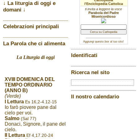
Cathopedia
↓ La liturgia di oggi e
l'Enciclopedia Cattolica
domani ↓
ti invita a leggere la voce
Parabola del Padre
Misericordioso
Celebrazioni principali
Aggiungi questo
box
al tuo sito!
La Parola che ci alimenta
Identificati
La Liturgia di oggi
Ricerca nel sito
XVIII DOMENICA DEL
TEMPO ORDINARIO
(ANNO B)
(Verde)
Il nostro calendario
I Lettura
Es 16,2-4.12-15
Io farò piovere pane dal
cielo per voi.
Salmo
(Sal 77)
Donaci, Signore, il pane del
cielo.
II Lettura
Ef 4,17.20-24