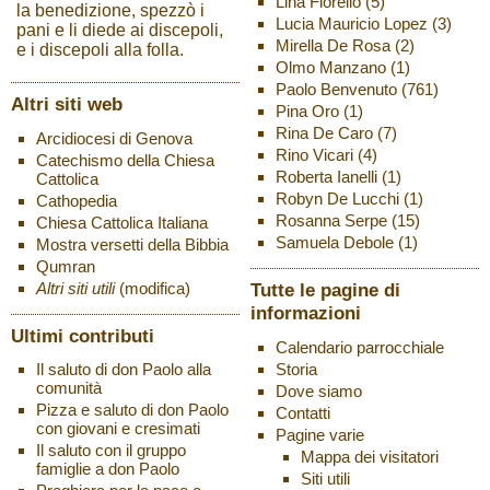
Lina Fiorello
(5)
la benedizione, spezzò i
Lucia Mauricio Lopez
(3)
pani e li diede ai discepoli,
Mirella De Rosa
(2)
e i discepoli alla folla.
Olmo Manzano
(1)
Paolo Benvenuto
(761)
Altri siti web
Pina Oro
(1)
Rina De Caro
(7)
Arcidiocesi di Genova
Rino Vicari
(4)
Catechismo della Chiesa
Roberta Ianelli
(1)
Cattolica
Robyn De Lucchi
(1)
Cathopedia
Rosanna Serpe
(15)
Chiesa Cattolica Italiana
Samuela Debole
(1)
Mostra versetti della Bibbia
Qumran
Altri siti utili
(modifica)
Tutte le pagine di
informazioni
Ultimi contributi
Calendario parrocchiale
Storia
Il saluto di don Paolo alla
comunità
Dove siamo
Pizza e saluto di don Paolo
Contatti
con giovani e cresimati
Pagine varie
Il saluto con il gruppo
Mappa dei visitatori
famiglie a don Paolo
Siti utili