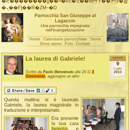
�/c��������[[��<�RI:�:c��MΎ��:z�졾
�ܢ��F[��R�ZM~�D
Parrocchia San Giuseppe al
Lagaccio
Una parrocchia impegnata
nell'evangelizzazione
Home
Calendario parrocchiale
Storia
Dove siamo
Foto
Contatti
La laurea di Gabriele!
martedì
9
Luglio
Scritto da
Paolo Benvenuto
alle 20:11
1
2013
Commento
, aggiungine un altro
Questa mattina si è laureato
Gabriele, la laurea magistrale in
traduzione e interpretariato.
Era presente
la sua cara
famiglia
, e