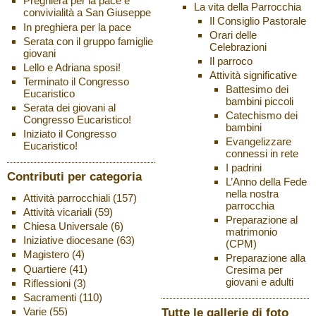
Preghiera per la pace e
La vita della Parrocchia
convivialità a San Giuseppe
Il Consiglio Pastorale
In preghiera per la pace
Orari delle
Serata con il gruppo famiglie
Celebrazioni
giovani
Il parroco
Lello e Adriana sposi!
Attività significative
Terminato il Congresso
Battesimo dei
Eucaristico
bambini piccoli
Serata dei giovani al
Catechismo dei
Congresso Eucaristico!
bambini
Iniziato il Congresso
Evangelizzare
Eucaristico!
connessi in rete
I padrini
Contributi per categoria
L’Anno della Fede
nella nostra
Attività parrocchiali
(157)
parrocchia
Attività vicariali
(59)
Preparazione al
Chiesa Universale
(6)
matrimonio
Iniziative diocesane
(63)
(CPM)
Magistero
(4)
Preparazione alla
Quartiere
(41)
Cresima per
giovani e adulti
Riflessioni
(3)
Sacramenti
(110)
Varie
(55)
Tutte le gallerie di foto