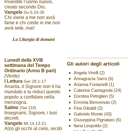
Rivestite l’uomo nuovo,
creato secondo Dio.
Vangelo
Gv 6,24-35
Chi viene a me non avrà
fame e chi crede in me non
avrà sete, mai!
La Liturgia di domani
Lunedì della XVIII
Gli autori degli articoli
settimana del Tempo
Ordinario (Anno B pari)
Angela Virelli
(2)
(Verde)
Annagrazia Sarro
(6)
I Lettura
Ger 28,1-17
Arianna Fontanelli
(1)
Ananìa, il Signore non ti ha
Caterina Castagnola
(24)
mandato e tu induci questo
Dorotea Petriglieri
(5)
popolo a confidare nella
Erminia Benvenuto
(2)
menzogna.
Salmo
(Sal 118)
Fina Gibaldi
(2)
Insegnami, Signore, i tuoi
Gabriele Monte
(43)
decreti.
Giuseppina Pignataro
(6)
Vangelo
Mt 14,13-21
Ilaria Leopoldo
(2)
Alzò gli occhi al cielo, recitò