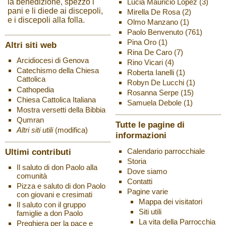
Lucia Mauricio Lopez
(3)
la benedizione, spezzò i
pani e li diede ai discepoli,
Mirella De Rosa
(2)
e i discepoli alla folla.
Olmo Manzano
(1)
Paolo Benvenuto
(761)
Pina Oro
(1)
Altri siti web
Rina De Caro
(7)
Arcidiocesi di Genova
Rino Vicari
(4)
Catechismo della Chiesa
Roberta Ianelli
(1)
Cattolica
Robyn De Lucchi
(1)
Cathopedia
Rosanna Serpe
(15)
Chiesa Cattolica Italiana
Samuela Debole
(1)
Mostra versetti della Bibbia
Qumran
Tutte le pagine di
Altri siti utili
(modifica)
informazioni
Ultimi contributi
Calendario parrocchiale
Storia
Il saluto di don Paolo alla
Dove siamo
comunità
Contatti
Pizza e saluto di don Paolo
Pagine varie
con giovani e cresimati
Mappa dei visitatori
Il saluto con il gruppo
Siti utili
famiglie a don Paolo
La vita della Parrocchia
Preghiera per la pace e