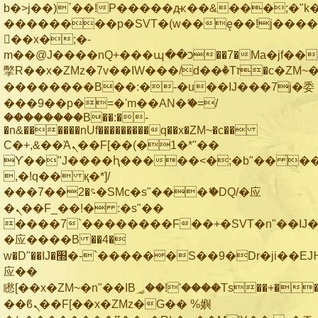
b�>j��)΄��!P�����ԫ��&���;�"k��B
��������p�SVT�(w��ę��!j���
��x�;�-
m��@J����nQ+���պ��כ��7�Ma�jf��J��ͱ4j���Ѳ�
撆R��x�ZMz�7v��IW���/d��ٞ�Тז�c�ZM~�ji�� ߒ��sQz�����Ԡ��DW��3�De�n"��M�+/
��������B��:�-�u��IJ���7j�委
���9��p�=�'m��AN�ޭ�=/
��������B��:�-
�n&������nUf���������q��x�ZM~�
c��
Ϲ�+,&��Ὰܢ��F[��(�1�*"��
ϒ��"J����ԧ�����<�;�b"�� ���"j��
,�!q�� қ�*]/
���؝�2��7�SMc�s"���ޭ�DQ/�应
�ܢ��F_��!� :�s"��
����7`��������F��+�SVT�n"��IJ�
�应����B ��4�
w�D"��IJ�׭�-`������S��9�Dr�ji��EJ߅��gJ�
应��
矁[��x�ZM~�n"��IB؃��!'����Тѕ��+��(m��IK�ʭ�/|
��ϐܢ��F[��x�ZMz�G�� %嬩