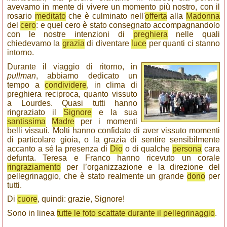
avevamo in mente di vivere un momento più nostro, con il
rosario
meditato
che è culminato nell'
offerta
alla
Madonna
del
cero
: e quel cero è stato consegnato accompagnandolo
con le nostre intenzioni di
preghiera
nelle quali
chiedevamo la
grazia
di diventare
luce
per quanti ci stanno
intorno.
Durante il viaggio di ritorno, in
pullman
, abbiamo dedicato un
tempo a
condividere
, in clima di
preghiera reciproca, quanto vissuto
a Lourdes. Quasi tutti hanno
ringraziato il
Signore
e la sua
santissima
Madre
per i momenti
belli vissuti. Molti hanno confidato di aver vissuto momenti
di particolare gioia, o la grazia di sentire sensibilmente
accanto a sé la presenza di
Dio
o di qualche
persona
cara
defunta. Teresa e Franco hanno ricevuto un corale
ringraziamento
per l’organizzazione e la direzione del
pellegrinaggio, che è stato realmente un grande
dono
per
tutti.
Di
cuore
, quindi: grazie, Signore!
Sono in linea
tutte le foto scattate durante il pellegrinaggio
.