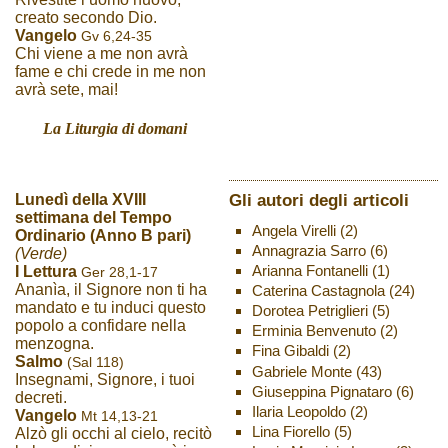
creato secondo Dio.
Vangelo
Gv 6,24-35
Chi viene a me non avrà
fame e chi crede in me non
avrà sete, mai!
La Liturgia di domani
Gli autori degli articoli
Lunedì della XVIII
settimana del Tempo
Angela Virelli
(2)
Ordinario (Anno B pari)
Annagrazia Sarro
(6)
(Verde)
Arianna Fontanelli
(1)
I Lettura
Ger 28,1-17
Ananìa, il Signore non ti ha
Caterina Castagnola
(24)
mandato e tu induci questo
Dorotea Petriglieri
(5)
popolo a confidare nella
Erminia Benvenuto
(2)
menzogna.
Fina Gibaldi
(2)
Salmo
(Sal 118)
Gabriele Monte
(43)
Insegnami, Signore, i tuoi
Giuseppina Pignataro
(6)
decreti.
Ilaria Leopoldo
(2)
Vangelo
Mt 14,13-21
Lina Fiorello
(5)
Alzò gli occhi al cielo, recitò