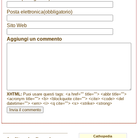
Posta elettronica(obbligatorio)
Sito Web
Aggiungi un commento
XHTML:
Puoi usare questi tags: <a href="" title=""> <abbr title="">
<acronym title=""> <b> <blockquote cite=""> <cite> <code> <del
datetime=""> <em> <i> <q cite=""> <s> <strike> <strong>
Cathopedia