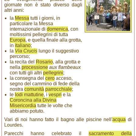
giornate non è stato diverso dagli
altri anni:
la
Messa
tutti i giorni, in
particolare la Messa
internazionale di
domenica
, con
moltissimi pellegrini di tutta
Europa
, e quella finale alla grotta,
in
italiano
;
la
Via Crucis
lungo il suggestivo
percorso;
la recita del
Rosario
, alla grotta e
nella
processione
aux flambeaux
con tutti gli altri
pellegrini
;
la consegna del
cero
acceso,
segno del cammino di fede della
nostra
comunità
parrocchiale
;
le
lodi mattutine
, i
vespri
e la
Coroncina alla Divina
Misericordia
tutte le volte che
abbiamo potuto.
Vari di noi hanno fatto il bagno alle piscine nell'
acqua
di
Lourdes.
Parecchi hanno celebrato il
sacramento della