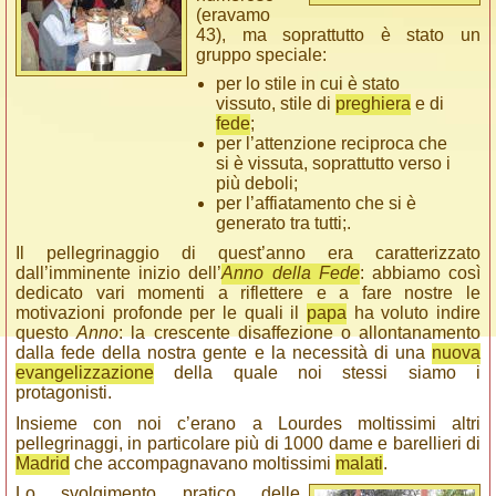
(eravamo
43), ma soprattutto è stato un
gruppo speciale:
per lo stile in cui è stato
vissuto, stile di
preghiera
e di
fede
;
per l’attenzione reciproca che
si è vissuta, soprattutto verso i
più deboli;
per l’affiatamento che si è
generato tra tutti;.
Il pellegrinaggio di quest’anno era caratterizzato
dall’imminente inizio dell’
Anno della Fede
: abbiamo così
dedicato vari momenti a riflettere e a fare nostre le
motivazioni profonde per le quali il
papa
ha voluto indire
questo
Anno
: la crescente disaffezione o allontanamento
dalla fede della nostra gente e la necessità di una
nuova
evangelizzazione
della quale noi stessi siamo i
protagonisti.
Insieme con noi c’erano a Lourdes moltissimi altri
pellegrinaggi, in particolare più di 1000 dame e barellieri di
Madrid
che accompagnavano moltissimi
malati
.
Lo svolgimento pratico delle