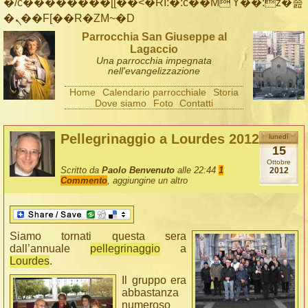
�/c��������[[��<�RI:�:c��MΎ��:z�졾
�ܢ��F[��R�ZM~�D
Parrocchia San Giuseppe al
Lagaccio
Una parrocchia impegnata
nell'evangelizzazione
Home
Calendario parrocchiale
Storia
Dove siamo
Foto
Contatti
Pellegrinaggio a Lourdes 2012
lunedì
15
Ottobre
Scritto da
Paolo Benvenuto
alle 22:44
1
2012
Commento
, aggiungine un altro
Siamo tornati questa sera
dall’annuale
pellegrinaggio
a
Lourdes
.
Il gruppo era
abbastanza
numeroso