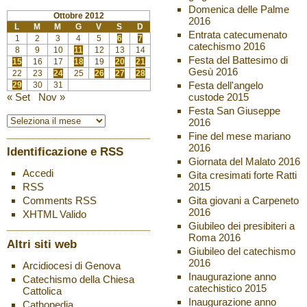
Domenica delle Palme
Ottobre 2012
2016
L
M
M
G
V
S
D
Entrata catecumenato
1
2
3
4
5
6
7
catechismo 2016
8
9
10
11
12
13
14
Festa del Battesimo di
15
16
17
18
19
20
21
Gesù 2016
22
23
24
25
26
27
28
Festa dell'angelo
29
30
31
custode 2015
« Set
Nov »
Festa San Giuseppe
2016
Fine del mese mariano
2016
Identificazione e RSS
Giornata del Malato 2016
Accedi
Gita cresimati forte Ratti
2015
RSS
Gita giovani a Carpeneto
Comments
RSS
2016
XHTML
Valido
Giubileo dei presibiteri a
Roma 2016
Altri siti web
Giubileo del catechismo
2016
Arcidiocesi di Genova
Inaugurazione anno
Catechismo della Chiesa
catechistico 2015
Cattolica
Inaugurazione anno
Cathopedia