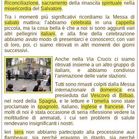
Riconciliazione
,
sacramento
della rinascita
spirituale
nella
misericordia
del
Salvatore
.
Tra i momenti più significativi ricordiamo la Messa di
sabato
mattina: l’abbiamo
celebrata
in una
cappella
piccola, ma la cosa bella è che a noi si sono aggiunti vari
altri pellegrini
italiani
, e alla fine della celebrazione
abbiamo avuto modo di presentarci e conoscerci; con vari
di loro, poi, ci siamo ritrovati in altri momenti dei giorni
successivi.
Anche nella
Via Crucis
ci siamo
ritrovati insieme a un altro gruppo di
italiani, e abbiamo condiviso
l’animazione delle varie stazioni.
Tutti sono rimasti colpiti dalla
Messa
internazionale
di
domenica
: era
presieduta dal
Vescovo
di
Bilbao
,
nel nord della
Spagna
, e le letture e l'
omelia
sono state
proclamate in
spagnolo
, italiano,
inglese
e
francese
. Per
molti di noi è stata occasione di seria riflessione vedere la
moltitudine di ammalati, i cui seri problemi di salute
rendevano insignificanti i nostri.
Ieri
sera
non abbiamo partecipato alla processione
aux
flambeaux
, sia perché eravamo in ritardo, sia perché