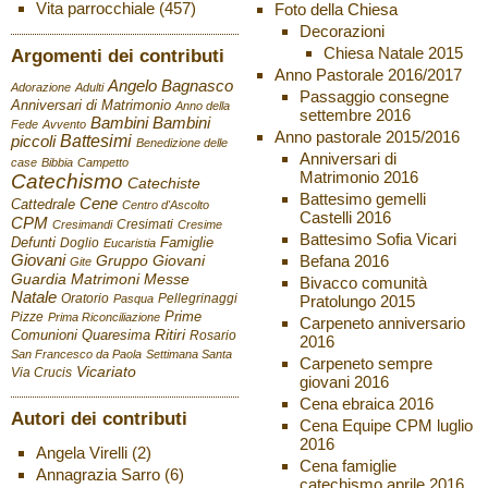
Vita parrocchiale
(457)
Foto della Chiesa
Decorazioni
Chiesa Natale 2015
Argomenti dei contributi
Anno Pastorale 2016/2017
Angelo Bagnasco
Adorazione
Adulti
Passaggio consegne
Anniversari di Matrimonio
Anno della
settembre 2016
Bambini
Bambini
Fede
Avvento
Anno pastorale 2015/2016
Battesimi
piccoli
Benedizione delle
Anniversari di
case
Bibbia
Campetto
Matrimonio 2016
Catechismo
Catechiste
Battesimo gemelli
Cene
Cattedrale
Centro d'Ascolto
Castelli 2016
CPM
Cresimati
Cresimandi
Cresime
Battesimo Sofia Vicari
Defunti
Famiglie
Doglio
Eucaristia
Giovani
Befana 2016
Gruppo Giovani
Gite
Guardia
Matrimoni
Messe
Bivacco comunità
Natale
Oratorio
Pellegrinaggi
Pratolungo 2015
Pasqua
Pizze
Prime
Prima Riconciliazione
Carpeneto anniversario
Ritiri
Comunioni
Quaresima
Rosario
2016
San Francesco da Paola
Settimana Santa
Carpeneto sempre
Vicariato
Via Crucis
giovani 2016
Cena ebraica 2016
Autori dei contributi
Cena Equipe CPM luglio
2016
Angela Virelli
(2)
Cena famiglie
Annagrazia Sarro
(6)
catechismo aprile 2016