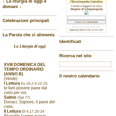
↓ La liturgia di oggi e
l'Enciclopedia Cattolica
domani ↓
ti invita a leggere la voce
Vergine di Chiquinquirà
Celebrazioni principali
Aggiungi questo
box
al tuo sito!
La Parola che ci alimenta
Identificati
La Liturgia di oggi
Ricerca nel sito
XVIII DOMENICA DEL
TEMPO ORDINARIO
(ANNO B)
Il nostro calendario
(Verde)
I Lettura
Es 16,2-4.12-15
Io farò piovere pane dal
cielo per voi.
Salmo
(Sal 77)
Donaci, Signore, il pane del
cielo.
II Lettura
Ef 4,17.20-24
Rivestite l’uomo nuovo,