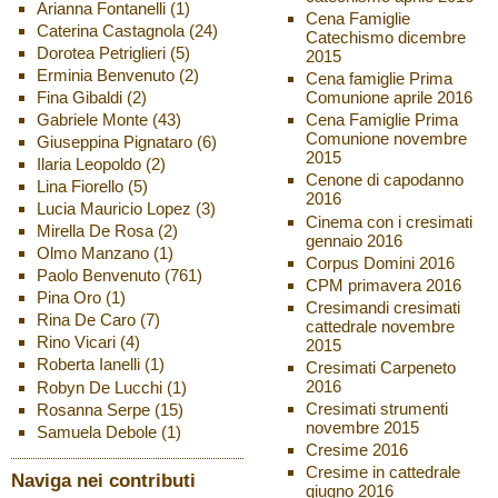
Arianna Fontanelli
(1)
Cena Famiglie
Caterina Castagnola
(24)
Catechismo dicembre
Dorotea Petriglieri
(5)
2015
Erminia Benvenuto
(2)
Cena famiglie Prima
Fina Gibaldi
(2)
Comunione aprile 2016
Gabriele Monte
(43)
Cena Famiglie Prima
Comunione novembre
Giuseppina Pignataro
(6)
2015
Ilaria Leopoldo
(2)
Cenone di capodanno
Lina Fiorello
(5)
2016
Lucia Mauricio Lopez
(3)
Cinema con i cresimati
Mirella De Rosa
(2)
gennaio 2016
Olmo Manzano
(1)
Corpus Domini 2016
Paolo Benvenuto
(761)
CPM primavera 2016
Pina Oro
(1)
Cresimandi cresimati
Rina De Caro
(7)
cattedrale novembre
Rino Vicari
(4)
2015
Roberta Ianelli
(1)
Cresimati Carpeneto
2016
Robyn De Lucchi
(1)
Cresimati strumenti
Rosanna Serpe
(15)
novembre 2015
Samuela Debole
(1)
Cresime 2016
Cresime in cattedrale
Naviga nei contributi
giugno 2016