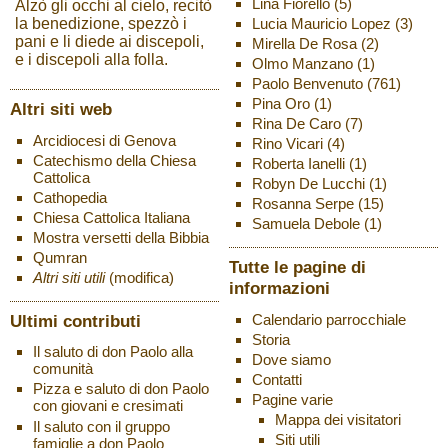
Lina Fiorello
(5)
Alzò gli occhi al cielo, recitò
Lucia Mauricio Lopez
(3)
la benedizione, spezzò i
pani e li diede ai discepoli,
Mirella De Rosa
(2)
e i discepoli alla folla.
Olmo Manzano
(1)
Paolo Benvenuto
(761)
Pina Oro
(1)
Altri siti web
Rina De Caro
(7)
Arcidiocesi di Genova
Rino Vicari
(4)
Catechismo della Chiesa
Roberta Ianelli
(1)
Cattolica
Robyn De Lucchi
(1)
Cathopedia
Rosanna Serpe
(15)
Chiesa Cattolica Italiana
Samuela Debole
(1)
Mostra versetti della Bibbia
Qumran
Tutte le pagine di
Altri siti utili
(modifica)
informazioni
Ultimi contributi
Calendario parrocchiale
Storia
Il saluto di don Paolo alla
Dove siamo
comunità
Contatti
Pizza e saluto di don Paolo
Pagine varie
con giovani e cresimati
Mappa dei visitatori
Il saluto con il gruppo
Siti utili
famiglie a don Paolo