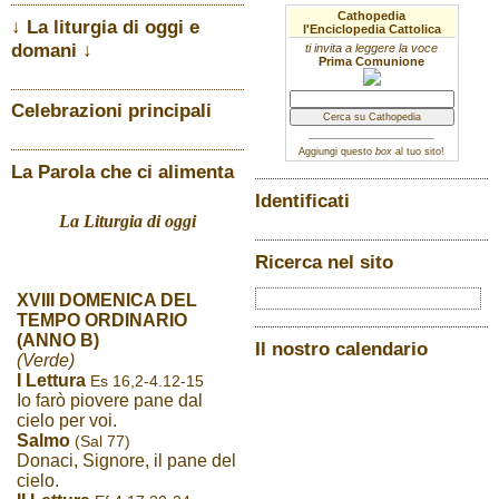
Cathopedia
↓ La liturgia di oggi e
l'Enciclopedia Cattolica
domani ↓
ti invita a leggere la voce
Prima Comunione
Celebrazioni principali
Aggiungi questo
box
al tuo sito!
La Parola che ci alimenta
Identificati
La Liturgia di oggi
Ricerca nel sito
XVIII DOMENICA DEL
TEMPO ORDINARIO
(ANNO B)
Il nostro calendario
(Verde)
I Lettura
Es 16,2-4.12-15
Io farò piovere pane dal
cielo per voi.
Salmo
(Sal 77)
Donaci, Signore, il pane del
cielo.