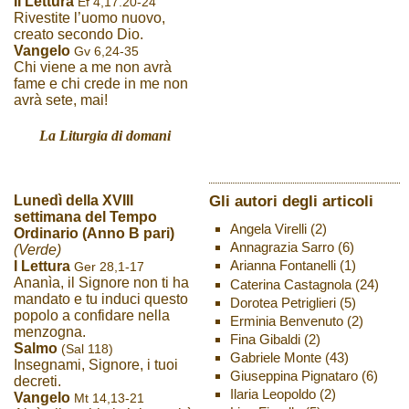
II Lettura
Ef 4,17.20-24
Rivestite l’uomo nuovo,
creato secondo Dio.
Vangelo
Gv 6,24-35
Chi viene a me non avrà
fame e chi crede in me non
avrà sete, mai!
La Liturgia di domani
Gli autori degli articoli
Lunedì della XVIII
settimana del Tempo
Angela Virelli
(2)
Ordinario (Anno B pari)
Annagrazia Sarro
(6)
(Verde)
Arianna Fontanelli
(1)
I Lettura
Ger 28,1-17
Ananìa, il Signore non ti ha
Caterina Castagnola
(24)
mandato e tu induci questo
Dorotea Petriglieri
(5)
popolo a confidare nella
Erminia Benvenuto
(2)
menzogna.
Fina Gibaldi
(2)
Salmo
(Sal 118)
Gabriele Monte
(43)
Insegnami, Signore, i tuoi
Giuseppina Pignataro
(6)
decreti.
Ilaria Leopoldo
(2)
Vangelo
Mt 14,13-21