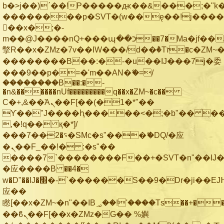
b�>j��)΄��!P�����ԫ��&���;�"k��B
��������p�SVT�(w��ę��!j���
��x�;�-
m��@J����nQ+���պ��כ��7�Ma�jf��J��ͱ4j���Ѳ�
撆R��x�ZMz�7v��IW���/d��ٞ�Тז�c�ZM~�ji�� ߒ��sQz�����Ԡ��DW��3�De�n"��M�+/
��������B��:�-�u��IJ���7j�委
���9��p�=�'m��AN�ޭ�=/
��������B��:�-
�n&������nUf���������q��x�ZM~�
c��
Ϲ�+,&��Ὰܢ��F[��(�1�*"��
ϒ��"J����ԧ�����<�;�b"�� ���"j��
,�!q�� қ�*]/
���؝�2��7�SMc�s"���ޭ�DQ/�应
�ܢ��F_��!� :�s"��
����7`��������F��+�SVT�n"��IJ�
�应����B ��4�
w�D"��IJ�׭�-`������S��9�Dr�ji��EJ߅��gJ�
应��
矁[��x�ZM~�n"��IB؃��!'����Тѕ��+��(m��IK�ʭ�/|
��ϐܢ��F[��x�ZMz�G�� %嬩