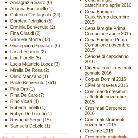
Annagrazia Sarro
(6)
catechismo aprile 2016
Arianna Fontanelli
(1)
Cena Famiglie
Caterina Castagnola
(24)
Catechismo dicembre
Dorotea Petriglieri
(5)
2015
Erminia Benvenuto
(2)
Cena famiglie Prima
Fina Gibaldi
(2)
Comunione aprile 2016
Gabriele Monte
(43)
Cena Famiglie Prima
Comunione novembre
Giuseppina Pignataro
(6)
2015
Ilaria Leopoldo
(2)
Cenone di capodanno
Lina Fiorello
(5)
2016
Lucia Mauricio Lopez
(3)
Cinema con i cresimati
Mirella De Rosa
(2)
gennaio 2016
Olmo Manzano
(1)
Corpus Domini 2016
Paolo Benvenuto
(761)
CPM primavera 2016
Pina Oro
(1)
Cresimandi cresimati
Rina De Caro
(7)
cattedrale novembre
Rino Vicari
(4)
2015
Roberta Ianelli
(1)
Cresimati Carpeneto
2016
Robyn De Lucchi
(1)
Cresimati strumenti
Rosanna Serpe
(15)
novembre 2015
Samuela Debole
(1)
Cresime 2016
Cresime in cattedrale