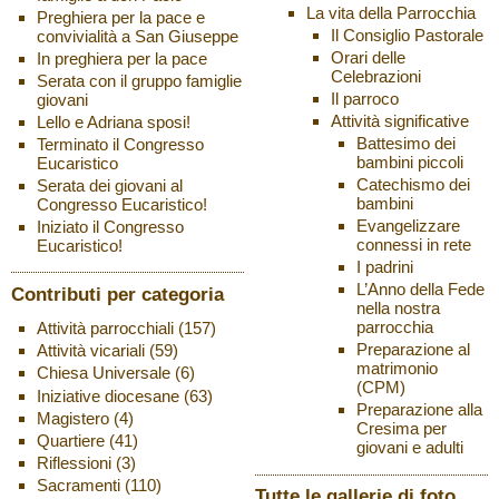
La vita della Parrocchia
Preghiera per la pace e
Il Consiglio Pastorale
convivialità a San Giuseppe
Orari delle
In preghiera per la pace
Celebrazioni
Serata con il gruppo famiglie
Il parroco
giovani
Attività significative
Lello e Adriana sposi!
Battesimo dei
Terminato il Congresso
bambini piccoli
Eucaristico
Catechismo dei
Serata dei giovani al
bambini
Congresso Eucaristico!
Evangelizzare
Iniziato il Congresso
connessi in rete
Eucaristico!
I padrini
L’Anno della Fede
Contributi per categoria
nella nostra
parrocchia
Attività parrocchiali
(157)
Preparazione al
Attività vicariali
(59)
matrimonio
Chiesa Universale
(6)
(CPM)
Iniziative diocesane
(63)
Preparazione alla
Magistero
(4)
Cresima per
Quartiere
(41)
giovani e adulti
Riflessioni
(3)
Sacramenti
(110)
Tutte le gallerie di foto