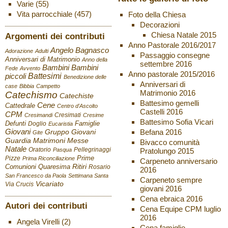
Varie
(55)
Vita parrocchiale
(457)
Foto della Chiesa
Decorazioni
Chiesa Natale 2015
Argomenti dei contributi
Anno Pastorale 2016/2017
Angelo Bagnasco
Adorazione
Adulti
Passaggio consegne
Anniversari di Matrimonio
Anno della
settembre 2016
Bambini
Bambini
Fede
Avvento
Anno pastorale 2015/2016
Battesimi
piccoli
Benedizione delle
Anniversari di
case
Bibbia
Campetto
Matrimonio 2016
Catechismo
Catechiste
Battesimo gemelli
Cene
Cattedrale
Centro d'Ascolto
Castelli 2016
CPM
Cresimati
Cresimandi
Cresime
Battesimo Sofia Vicari
Defunti
Famiglie
Doglio
Eucaristia
Giovani
Befana 2016
Gruppo Giovani
Gite
Guardia
Matrimoni
Messe
Bivacco comunità
Natale
Oratorio
Pellegrinaggi
Pratolungo 2015
Pasqua
Pizze
Prime
Prima Riconciliazione
Carpeneto anniversario
Ritiri
Comunioni
Quaresima
Rosario
2016
San Francesco da Paola
Settimana Santa
Carpeneto sempre
Vicariato
Via Crucis
giovani 2016
Cena ebraica 2016
Autori dei contributi
Cena Equipe CPM luglio
2016
Angela Virelli
(2)
Cena famiglie