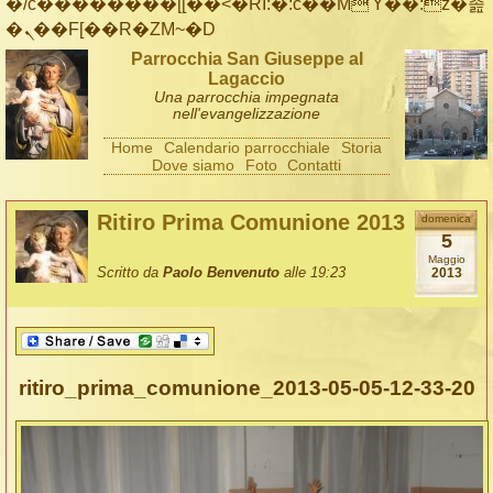
�/c��������[[��<�RI:�:c��MΎ��:z�졾
�ܢ��F[��R�ZM~�D
Parrocchia San Giuseppe al
Lagaccio
Una parrocchia impegnata
nell'evangelizzazione
Home
Calendario parrocchiale
Storia
Dove siamo
Foto
Contatti
Ritiro Prima Comunione 2013
domenica
5
Maggio
Scritto da
Paolo Benvenuto
alle 19:23
2013
ritiro_prima_comunione_2013-05-05-12-33-20