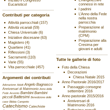
Iniziato il Congresso
connessi in rete
Eucaristico!
I padrini
L’Anno della Fede
Contributi per categoria
nella nostra
parrocchia
Attività parrocchiali
(157)
Preparazione al
Attività vicariali
(59)
matrimonio
Chiesa Universale
(6)
(CPM)
Iniziative diocesane
(63)
Preparazione alla
Magistero
(4)
Cresima per
Quartiere
(41)
giovani e adulti
Riflessioni
(3)
Sacramenti
(110)
Tutte le gallerie di foto
Varie
(55)
Vita parrocchiale
(457)
Foto della Chiesa
Decorazioni
Chiesa Natale 2015
Argomenti dei contributi
Anno Pastorale 2016/2017
Angelo Bagnasco
Adorazione
Adulti
Passaggio consegne
Anniversari di Matrimonio
Anno della
settembre 2016
Bambini
Bambini
Fede
Avvento
Anno pastorale 2015/2016
Battesimi
piccoli
Benedizione delle
Anniversari di
case
Bibbia
Campetto
Matrimonio 2016
Catechismo
Catechiste
Battesimo gemelli