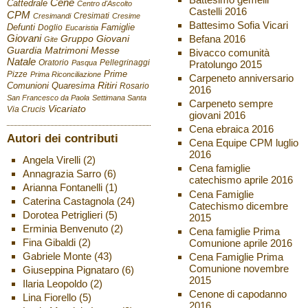
Cene
Cattedrale
Centro d'Ascolto
Castelli 2016
CPM
Cresimati
Cresimandi
Cresime
Battesimo Sofia Vicari
Defunti
Famiglie
Doglio
Eucaristia
Giovani
Befana 2016
Gruppo Giovani
Gite
Guardia
Matrimoni
Messe
Bivacco comunità
Natale
Oratorio
Pellegrinaggi
Pratolungo 2015
Pasqua
Pizze
Prime
Prima Riconciliazione
Carpeneto anniversario
Ritiri
Comunioni
Quaresima
Rosario
2016
San Francesco da Paola
Settimana Santa
Carpeneto sempre
Vicariato
Via Crucis
giovani 2016
Cena ebraica 2016
Autori dei contributi
Cena Equipe CPM luglio
2016
Angela Virelli
(2)
Cena famiglie
Annagrazia Sarro
(6)
catechismo aprile 2016
Arianna Fontanelli
(1)
Cena Famiglie
Caterina Castagnola
(24)
Catechismo dicembre
Dorotea Petriglieri
(5)
2015
Erminia Benvenuto
(2)
Cena famiglie Prima
Fina Gibaldi
(2)
Comunione aprile 2016
Gabriele Monte
(43)
Cena Famiglie Prima
Comunione novembre
Giuseppina Pignataro
(6)
2015
Ilaria Leopoldo
(2)
Cenone di capodanno
Lina Fiorello
(5)
2016