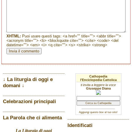
XHTML:
Puoi usare questi tags: <a href="" title=""> <abbr title="">
<acronym title=""> <b> <blockquote cite=""> <cite> <code> <del
datetime=""> <em> <i> <q cite=""> <s> <strike> <strong>
Cathopedia
↓ La liturgia di oggi e
l'Enciclopedia Cattolica
domani ↓
ti invita a leggere la voce
Giuseppe Diana
Celebrazioni principali
Aggiungi questo
box
al tuo sito!
La Parola che ci alimenta
Identificati
La Liturgia di oggi