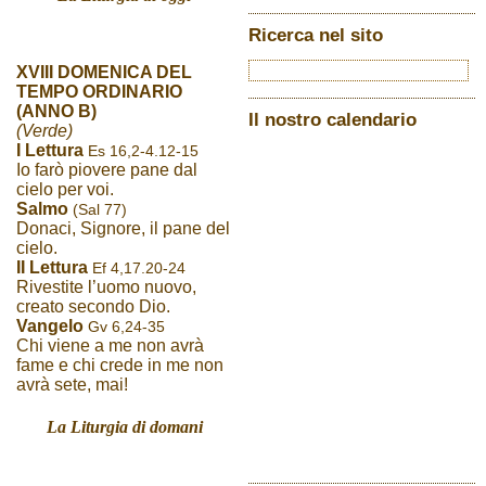
Ricerca nel sito
XVIII DOMENICA DEL
TEMPO ORDINARIO
(ANNO B)
Il nostro calendario
(Verde)
I Lettura
Es 16,2-4.12-15
Io farò piovere pane dal
cielo per voi.
Salmo
(Sal 77)
Donaci, Signore, il pane del
cielo.
II Lettura
Ef 4,17.20-24
Rivestite l’uomo nuovo,
creato secondo Dio.
Vangelo
Gv 6,24-35
Chi viene a me non avrà
fame e chi crede in me non
avrà sete, mai!
La Liturgia di domani