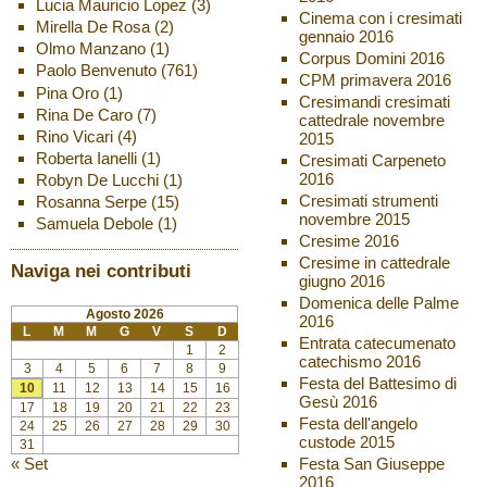
Lucia Mauricio Lopez
(3)
Cinema con i cresimati
Mirella De Rosa
(2)
gennaio 2016
Olmo Manzano
(1)
Corpus Domini 2016
Paolo Benvenuto
(761)
CPM primavera 2016
Pina Oro
(1)
Cresimandi cresimati
Rina De Caro
(7)
cattedrale novembre
Rino Vicari
(4)
2015
Roberta Ianelli
(1)
Cresimati Carpeneto
2016
Robyn De Lucchi
(1)
Cresimati strumenti
Rosanna Serpe
(15)
novembre 2015
Samuela Debole
(1)
Cresime 2016
Cresime in cattedrale
Naviga nei contributi
giugno 2016
Domenica delle Palme
Agosto 2026
2016
L
M
M
G
V
S
D
Entrata catecumenato
1
2
catechismo 2016
3
4
5
6
7
8
9
Festa del Battesimo di
10
11
12
13
14
15
16
Gesù 2016
17
18
19
20
21
22
23
Festa dell'angelo
24
25
26
27
28
29
30
custode 2015
31
« Set
Festa San Giuseppe
2016