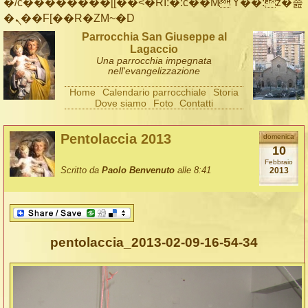
�/c��������[[��<�RI:�:c��MΎ��:z�졾
�ܢ��F[��R�ZM~�D
Parrocchia San Giuseppe al
Lagaccio
Una parrocchia impegnata
nell'evangelizzazione
Home
Calendario parrocchiale
Storia
Dove siamo
Foto
Contatti
Pentolaccia 2013
domenica
10
Febbraio
Scritto da
Paolo Benvenuto
alle 8:41
2013
pentolaccia_2013-02-09-16-54-34