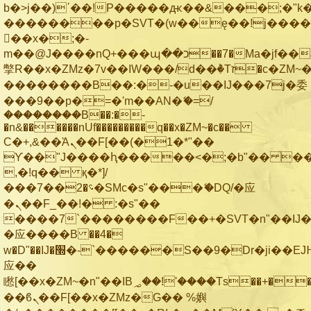
b�>j��)΄��!P�����ԫ��&���;�"k��B
��������p�SVT�(w��ę��!j���
��x�;�-
m��@J����nQ+���պ��כ��7�Ma�jf��J��ͱ4j���Ѳ�
撆R��x�ZMz�7v��IW���/d��ٞ�Тז�c�ZM~�ji�� ߒ��sQz�����Ԡ��DW��3�De�n"��M�+/
��������B��:�-�u��IJ���7j�委
���9��p�=�'m��AN�ޭ�=/
��������B��:�-
�n&������nUf���������q��x�ZM~�
c��
Ϲ�+,&��Ὰܢ��F[��(�1�*"��
ϒ��"J����ԧ�����<�;�b"�� ���"j��
,�!q�� қ�*]/
���؝�2��7�SMc�s"���ޭ�DQ/�应
�ܢ��F_��!� :�s"��
����7`��������F��+�SVT�n"��IJ�
�应����B ��4�
w�D"��IJ�׭�-`������S��9�Dr�ji��EJ߅��gJ�
应��
矁[��x�ZM~�n"��IB؃��!'����Тѕ��+��(m��IK�ʭ�/|
��ϐܢ��F[��x�ZMz�G�� %嬩