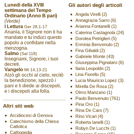
Gli autori degli articoli
Lunedì della XVIII
settimana del Tempo
Angela Virelli
(2)
Ordinario (Anno B pari)
Annagrazia Sarro
(6)
(Verde)
Arianna Fontanelli
(1)
I Lettura
Ger 28,1-17
Ananìa, il Signore non ti ha
Caterina Castagnola
(24)
mandato e tu induci questo
Dorotea Petriglieri
(5)
popolo a confidare nella
Erminia Benvenuto
(2)
menzogna.
Fina Gibaldi
(2)
Salmo
(Sal 118)
Gabriele Monte
(43)
Insegnami, Signore, i tuoi
Giuseppina Pignataro
(6)
decreti.
Ilaria Leopoldo
(2)
Vangelo
Mt 14,13-21
Lina Fiorello
(5)
Alzò gli occhi al cielo, recitò
Lucia Mauricio Lopez
(3)
la benedizione, spezzò i
pani e li diede ai discepoli,
Mirella De Rosa
(2)
e i discepoli alla folla.
Olmo Manzano
(1)
Paolo Benvenuto
(761)
Pina Oro
(1)
Altri siti web
Rina De Caro
(7)
Arcidiocesi di Genova
Rino Vicari
(4)
Catechismo della Chiesa
Roberta Ianelli
(1)
Cattolica
Robyn De Lucchi
(1)
Cathopedia