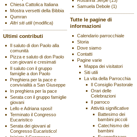
Rosanna Serpe
(15)
Chiesa Cattolica Italiana
Samuela Debole
(1)
Mostra versetti della Bibbia
Qumran
Tutte le pagine di
Altri siti utili
(modifica)
informazioni
Ultimi contributi
Calendario parrocchiale
Storia
Il saluto di don Paolo alla
Dove siamo
comunità
Contatti
Pizza e saluto di don Paolo
Pagine varie
con giovani e cresimati
Mappa dei visitatori
Il saluto con il gruppo
Siti utili
famiglie a don Paolo
La vita della Parrocchia
Preghiera per la pace e
Il Consiglio Pastorale
convivialità a San Giuseppe
Orari delle
In preghiera per la pace
Celebrazioni
Serata con il gruppo famiglie
Il parroco
giovani
Attività significative
Lello e Adriana sposi!
Battesimo dei
Terminato il Congresso
bambini piccoli
Eucaristico
Catechismo dei
Serata dei giovani al
bambini
Congresso Eucaristico!
Evangelizzare