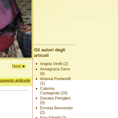
Gli autori degli
articoli
Angela Virelli
(2)
Next ►
Annagrazia Sarro
(6)
Arianna Fontanelli
uesto articolo
(1)
Caterina
Castagnola
(24)
Dorotea Petriglieri
(5)
Erminia Benvenuto
(2)
Fina Gibaldi
(2)