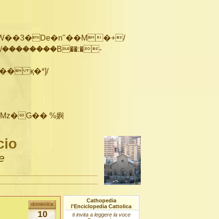
��������B��:�-
cio
e
Cathopedia
domenica
l'Enciclopedia Cattolica
10
ti invita a leggere la voce