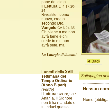
pane del cielo.
II Lettura
Ef 4,17.20-
24
Rivestite l’uomo
nuovo, creato
secondo Dio.
Vangelo
Gv 6,24-35
Chi viene a me non
avrà fame e chi
crede in me non
avrà sete, mai!
La Liturgia di domani
◄ Back
Lunedì della XVIII
Sottopagina del
settimana del
Tempo Ordinario
(Anno B pari)
Nessun co
(Verde)
I Lettura
Ger 28,1-17
Ananìa, il Signore
Nome (obbligat
non ti ha mandato e
tu induci questo