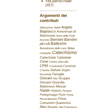
Vita parrocchiale
(457)
Argomenti dei
contributi
Angelo
Adorazione
Adulti
Bagnasco
Anniversari di
Matrimonio
Anno della Fede
Bambini
Bambini
Avvento
Battesimi
piccoli
Benedizione delle case
Bibbia
Catechismo
Campetto
Catechiste
Cattedrale
Cene
Centro d'Ascolto
CPM
Cresimati
Cresimandi
Defunti
Doglio
Cresime
Famiglie
Eucaristia
Giovani
Gruppo
Gite
Giovani
Guardia
Matrimoni
Messe
Natale
Oratorio
Pasqua
Pellegrinaggi
Pizze
Prima
Prime
Riconciliazione
Comunioni
Quaresima
Ritiri
Rosario
San Francesco