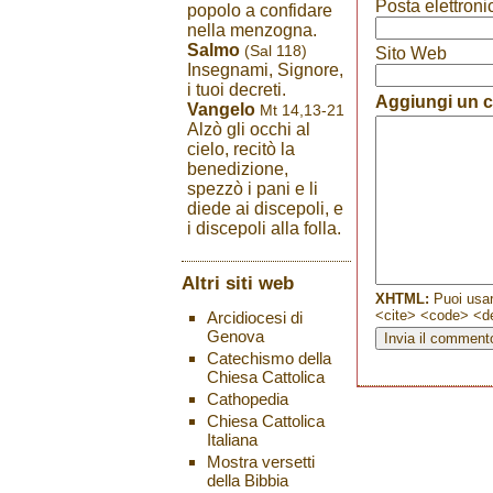
Posta elettroni
popolo a confidare
nella menzogna.
Salmo
(Sal 118)
Sito Web
Insegnami, Signore,
i tuoi decreti.
Aggiungi un
Vangelo
Mt 14,13-21
Alzò gli occhi al
cielo, recitò la
benedizione,
spezzò i pani e li
diede ai discepoli, e
i discepoli alla folla.
Altri siti web
XHTML:
Puoi usar
<cite> <code> <de
Arcidiocesi di
Genova
Catechismo della
Chiesa Cattolica
Cathopedia
Chiesa Cattolica
Italiana
Mostra versetti
della Bibbia