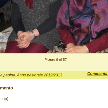
Picture 9 of 57
Commenta q
la pagina:
Anno pastorale 2012/2013
mmento
orio)