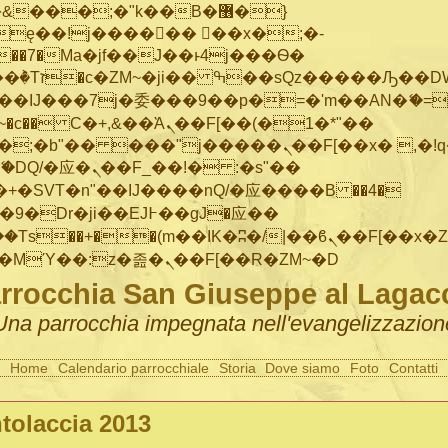
���;�"k��B�޶�}
ę��!j������ ��x�;�-
"��M�+/
IJ���7j�委���9��p�=�'m��AN�ޭ�=/
~�
c�� Ϲ�+,&��Ὰܢ��F[��(�1�*"��
�"j�����ܢ��F[��x� ,�!q�� қ�*]/
�SVT�n"��IJ����nQ/�应����B ��4�
�/c��������[[��<�RI:�:c��MΎ��:z�졾�ܢ��F[��R�ZM~�D
rrocchia San Giuseppe al Lagac
Una parrocchia impegnata nell'evangelizzazion
Home
Calendario parrocchiale
Storia
Dove siamo
Foto
Contatti
tolaccia 2013