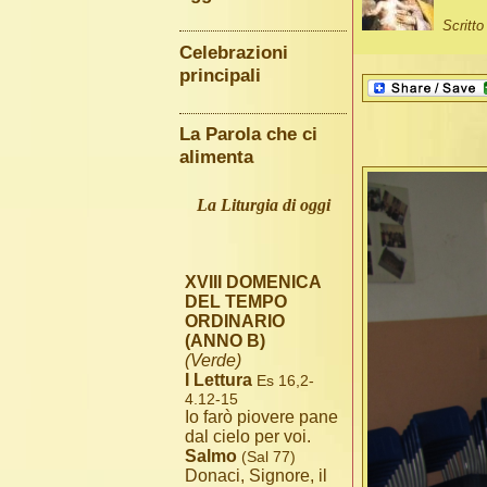
Scritt
Celebrazioni
principali
La Parola che ci
alimenta
La Liturgia di oggi
XVIII DOMENICA
DEL TEMPO
ORDINARIO
(ANNO B)
(Verde)
I Lettura
Es 16,2-
4.12-15
Io farò piovere pane
dal cielo per voi.
Salmo
(Sal 77)
Donaci, Signore, il