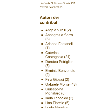
Via
da Paola
Settimana Santa
Vicariato
Crucis
Autori dei
contributi
Angela Virelli
(2)
Annagrazia Sarro
(6)
Arianna Fontanelli
(1)
Caterina
Castagnola
(24)
Dorotea Petriglieri
(5)
Erminia Benvenuto
(2)
Fina Gibaldi
(2)
Gabriele Monte
(43)
Giuseppina
Pignataro
(6)
Ilaria Leopoldo
(2)
Lina Fiorello
(5)
Lucia Mauricio