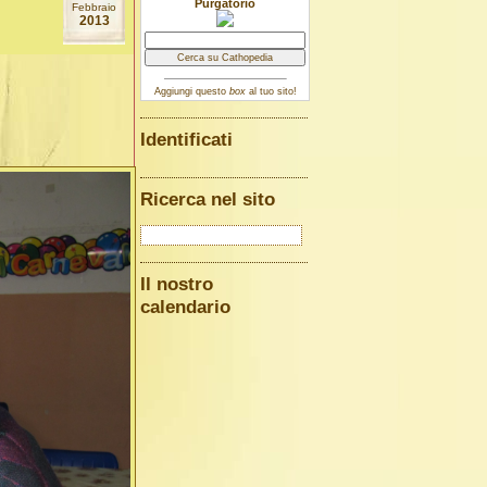
Purgatorio
Febbraio
2013
Aggiungi questo
box
al tuo sito!
Identificati
Ricerca nel sito
Il nostro
calendario