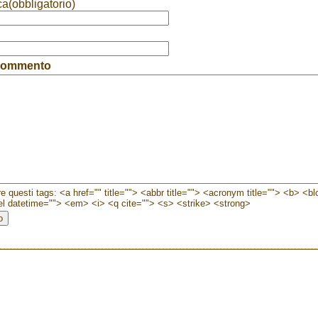
ca(obbligatorio)
 commento
e questi tags: <a href="" title=""> <abbr title=""> <acronym title=""> <b> <b
l datetime=""> <em> <i> <q cite=""> <s> <strike> <strong>