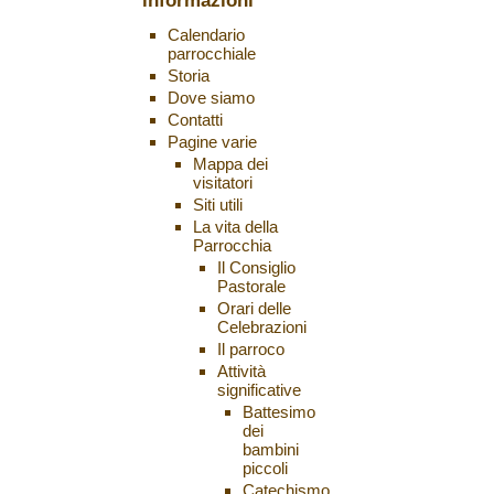
informazioni
Calendario
parrocchiale
Storia
Dove siamo
Contatti
Pagine varie
Mappa dei
visitatori
Siti utili
La vita della
Parrocchia
Il Consiglio
Pastorale
Orari delle
Celebrazioni
Il parroco
Attività
significative
Battesimo
dei
bambini
piccoli
Catechismo