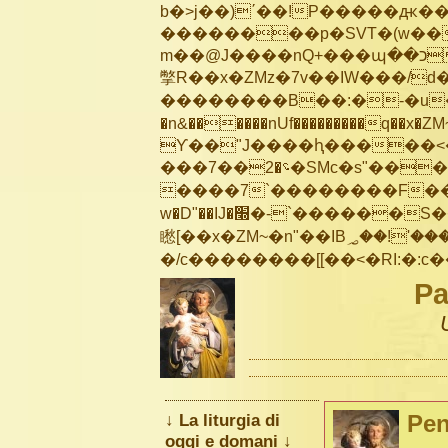
b�>j��)΄��!P�����ԫ��&
��������p�SVT�(w��
m��@J����nQ+���պ��כ��7�Ma�jf��J��ͱ4j���Ѳ�
撆R��x�ZMz�7v��IW���/d��ٞ�Тז�c�ZM~�ji�� ߒ��sQz�����Ԡ��DW��3�De�n
��������B��:�-�u��
�n&������nUf���������q��x�ZM
ϒ��"J����ԧ�����<�;�b"�� ��
���؝�2��7�SMc�s"���ޭ�DQ/�应�ܢ��F_��!� :�s"��
����7`��������F��+
w�D"��IJ�׭�-`������S��9�Dr�ji��EJ߅��gJ�应��
矁[��x�ZM~�n"��IB؃��!'����Тѕ��+��(m��IK�ʭ�/|��ϐܢ��F[��x�ZMz�G�� %嬩
Pa
↓ La liturgia di
Pen
oggi e domani ↓