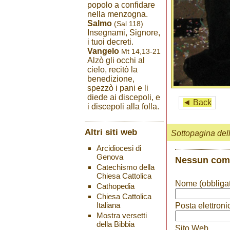
popolo a confidare
nella menzogna.
Salmo
(Sal 118)
Insegnami, Signore,
i tuoi decreti.
Vangelo
Mt 14,13-21
Alzò gli occhi al
cielo, recitò la
benedizione,
spezzò i pani e li
diede ai discepoli, e
◄ Back
i discepoli alla folla.
Altri siti web
Sottopagina del
Arcidiocesi di
Genova
Nessun co
Catechismo della
Chiesa Cattolica
Nome (obbligat
Cathopedia
Chiesa Cattolica
Italiana
Posta elettroni
Mostra versetti
della Bibbia
Sito Web