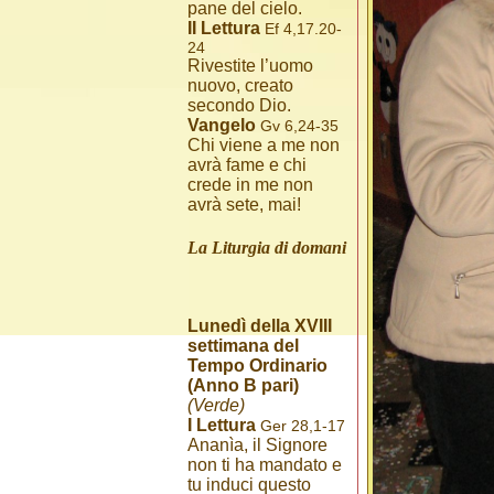
pane del cielo.
II Lettura
Ef 4,17.20-
24
Rivestite l’uomo
nuovo, creato
secondo Dio.
Vangelo
Gv 6,24-35
Chi viene a me non
avrà fame e chi
crede in me non
avrà sete, mai!
La Liturgia di domani
Lunedì della XVIII
settimana del
Tempo Ordinario
(Anno B pari)
(Verde)
I Lettura
Ger 28,1-17
Ananìa, il Signore
non ti ha mandato e
tu induci questo