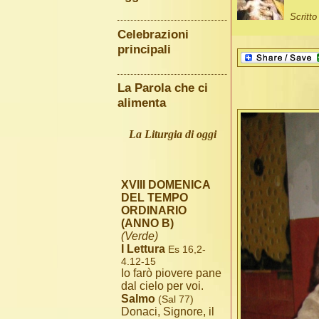
Scritt
Celebrazioni
principali
La Parola che ci
alimenta
La Liturgia di oggi
XVIII DOMENICA
DEL TEMPO
ORDINARIO
(ANNO B)
(Verde)
I Lettura
Es 16,2-
4.12-15
Io farò piovere pane
dal cielo per voi.
Salmo
(Sal 77)
Donaci, Signore, il