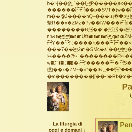
b�>j��)΄��!P�����ԫ��&
��������p�SVT�(w��
m��@J����nQ+���պ��כ��7�Ma�jf��J��ͱ4j���Ѳ�
撆R��x�ZMz�7v��IW���/d��ٞ�Тז�c�ZM~�ji�� ߒ��sQz�����Ԡ��DW��3�De�n
��������B��:�-�u��
�n&������nUf���������q��x�ZM
ϒ��"J����ԧ�����<�;�b"�� ��
���؝�2��7�SMc�s"���ޭ�DQ/�应�ܢ��F_��!� :�s"��
����7`��������F��+
w�D"��IJ�׭�-`������S��9�Dr�ji��EJ߅��gJ�应��
矁[��x�ZM~�n"��IB؃��!'����Тѕ��+��(m��IK�ʭ�/|��ϐܢ��F[��x�ZMz�G�� %嬩
Pa
↓ La liturgia di
Pen
oggi e domani ↓