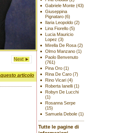
Gabriele Monte
(43)
Giuseppina
Pignataro
(6)
Ilaria Leopoldo
(2)
Lina Fiorello
(5)
Lucia Mauricio
Lopez
(3)
Mirella De Rosa
(2)
Olmo Manzano
(1)
Paolo Benvenuto
Next ►
(761)
Pina Oro
(1)
Rina De Caro
(7)
uesto articolo
Rino Vicari
(4)
Roberta Ianelli
(1)
Robyn De Lucchi
(1)
Rosanna Serpe
(15)
Samuela Debole
(1)
Tutte le pagine di