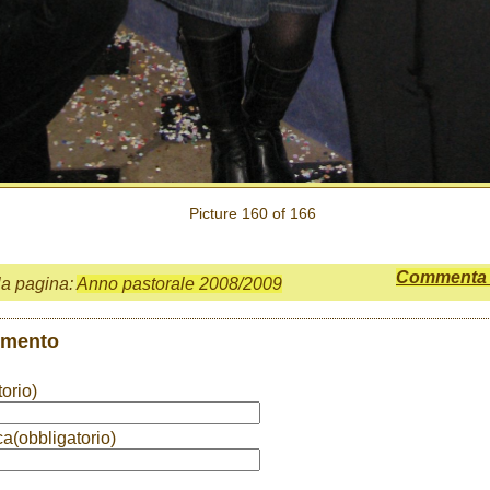
Picture 160 of 166
Commenta q
la pagina:
Anno pastorale 2008/2009
mmento
orio)
ca(obbligatorio)