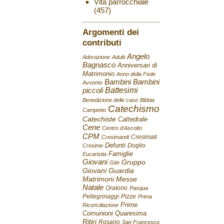
Vita parrocchiale
(457)
Argomenti dei
contributi
Angelo
Adorazione
Adulti
Bagnasco
Anniversari di
Matrimonio
Anno della Fede
Bambini
Bambini
Avvento
Battesimi
piccoli
Benedizione delle case
Bibbia
Catechismo
Campetto
Catechiste
Cattedrale
Cene
Centro d'Ascolto
CPM
Cresimati
Cresimandi
Defunti
Doglio
Cresime
Famiglie
Eucaristia
Giovani
Gruppo
Gite
Giovani
Guardia
Matrimoni
Messe
Natale
Oratorio
Pasqua
Pellegrinaggi
Pizze
Prima
Prime
Riconciliazione
Comunioni
Quaresima
Ritiri
Rosario
San Francesco