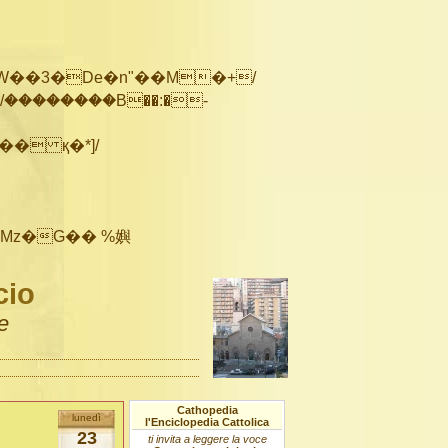
��������B��:�-
cio
e
Cathopedia
lunedì
l'Enciclopedia Cattolica
23
ti invita a leggere la voce