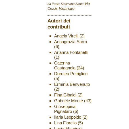
Via
da Paola
Settimana Santa
Vicariato
Crucis
Autori dei
contributi
Angela Virelli
(2)
Annagrazia Sarro
(6)
Arianna Fontanelli
(1)
Caterina
Castagnola
(24)
Dorotea Petriglieri
(5)
Erminia Benvenuto
(2)
Fina Gibaldi
(2)
Gabriele Monte
(43)
Giuseppina
Pignataro
(6)
Ilaria Leopoldo
(2)
Lina Fiorello
(5)
Lucia Mauricio