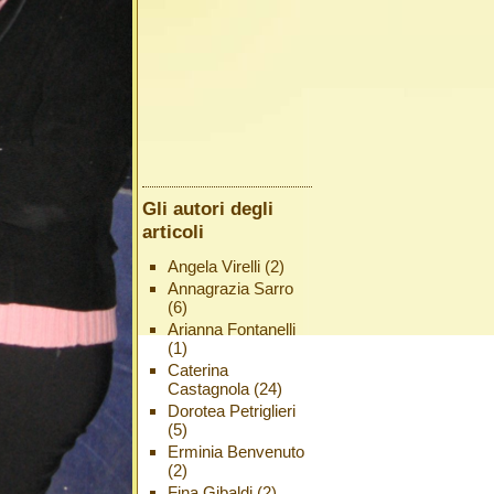
Gli autori degli
articoli
Angela Virelli
(2)
Annagrazia Sarro
(6)
Arianna Fontanelli
(1)
Caterina
Castagnola
(24)
Dorotea Petriglieri
(5)
Erminia Benvenuto
(2)
Fina Gibaldi
(2)