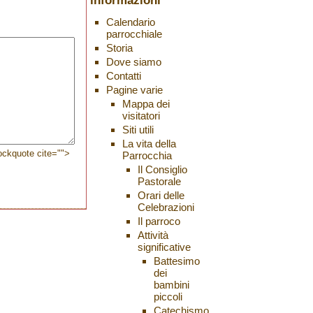
informazioni
Calendario
parrocchiale
Storia
Dove siamo
Contatti
Pagine varie
Mappa dei
visitatori
Siti utili
La vita della
lockquote cite="">
Parrocchia
Il Consiglio
Pastorale
Orari delle
Celebrazioni
Il parroco
Attività
significative
Battesimo
dei
bambini
piccoli
Catechismo