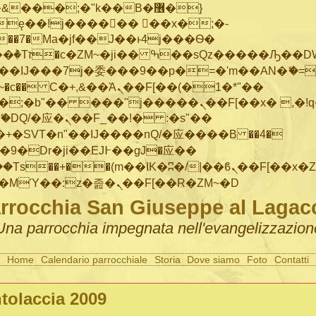
���;�"k��B�޶�}
ę��!j������ ��x�;�-
"��M�+/
IJ���7j�委���9��p�=�'m��AN�ޭ�=/
~�
c�� Ϲ�+,&��Ὰܢ��F[��(�1�*"��
�"j�����ܢ��F[��x� ,�!q�� қ�*]/
�SVT�n"��IJ����nQ/�应����B ��4�
�/c��������[[��<�RI:�:c��MΎ��:z�졾�ܢ��F[��R�ZM~�D
rrocchia San Giuseppe al Lagac
Una parrocchia impegnata nell'evangelizzazion
Home
Calendario parrocchiale
Storia
Dove siamo
Foto
Contatti
tolaccia 2009