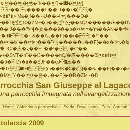
���;�"k��B�޶�}
ę��!j������ ��x�;�-
"��M�+/
IJ���7j�委���9��p�=�'m��AN�ޭ�=/
~�
c�� Ϲ�+,&��Ὰܢ��F[��(�1�*"��
�"j�����ܢ��F[��x� ,�!q�� қ�*]/
�SVT�n"��IJ����nQ/�应����B ��4�
�/c��������[[��<�RI:�:c��MΎ��:z�졾�ܢ��F[��R�ZM~�D
rrocchia San Giuseppe al Lagac
Una parrocchia impegnata nell'evangelizzazion
Home
Calendario parrocchiale
Storia
Dove siamo
Foto
Contatti
tolaccia 2009