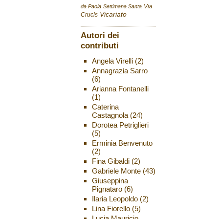
Via
da Paola
Settimana Santa
Vicariato
Crucis
Autori dei
contributi
Angela Virelli
(2)
Annagrazia Sarro
(6)
Arianna Fontanelli
(1)
Caterina
Castagnola
(24)
Dorotea Petriglieri
(5)
Erminia Benvenuto
(2)
Fina Gibaldi
(2)
Gabriele Monte
(43)
Giuseppina
Pignataro
(6)
Ilaria Leopoldo
(2)
Lina Fiorello
(5)
Lucia Mauricio