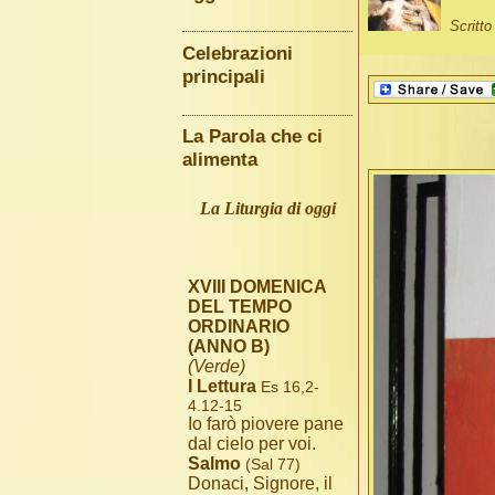
Scritt
Celebrazioni
principali
La Parola che ci
alimenta
La Liturgia di oggi
XVIII DOMENICA
DEL TEMPO
ORDINARIO
(ANNO B)
(Verde)
I Lettura
Es 16,2-
4.12-15
Io farò piovere pane
dal cielo per voi.
Salmo
(Sal 77)
Donaci, Signore, il