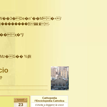
��������B��:�-
cio
e
Cathopedia
lunedì
l'Enciclopedia Cattolica
23
ti invita a leggere la voce