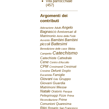
Vita parrocchiale
(457)
Argomenti dei
contributi
Angelo
Adorazione
Adulti
Bagnasco
Anniversari di
Matrimonio
Anno della Fede
Bambini
Bambini
Avvento
Battesimi
piccoli
Benedizione delle case
Bibbia
Catechismo
Campetto
Catechiste
Cattedrale
Cene
Centro d'Ascolto
CPM
Cresimati
Cresimandi
Defunti
Doglio
Cresime
Famiglie
Eucaristia
Giovani
Gruppo
Gite
Giovani
Guardia
Matrimoni
Messe
Natale
Oratorio
Pasqua
Pellegrinaggi
Pizze
Prima
Prime
Riconciliazione
Comunioni
Quaresima
Ritiri
Rosario
San Francesco