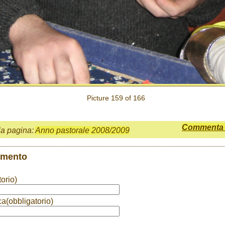
Picture 159 of 166
Commenta q
la pagina:
Anno pastorale 2008/2009
mmento
orio)
ca(obbligatorio)