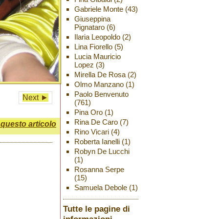
Gabriele Monte
(43)
Giuseppina
Pignataro
(6)
Ilaria Leopoldo
(2)
Lina Fiorello
(5)
Lucia Mauricio
Lopez
(3)
Mirella De Rosa
(2)
Olmo Manzano
(1)
Paolo Benvenuto
Next ►
(761)
Pina Oro
(1)
Rina De Caro
(7)
uesto articolo
Rino Vicari
(4)
Roberta Ianelli
(1)
Robyn De Lucchi
(1)
Rosanna Serpe
(15)
Samuela Debole
(1)
Tutte le pagine di