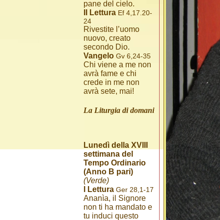
pane del cielo.
II Lettura
Ef 4,17.20-
24
Rivestite l’uomo
nuovo, creato
secondo Dio.
Vangelo
Gv 6,24-35
Chi viene a me non
avrà fame e chi
crede in me non
avrà sete, mai!
La Liturgia di domani
Lunedì della XVIII
settimana del
Tempo Ordinario
(Anno B pari)
(Verde)
I Lettura
Ger 28,1-17
Ananìa, il Signore
non ti ha mandato e
tu induci questo