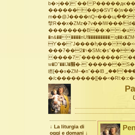
b�>j��)΄��!P�����ԫ��&
��������p�SVT�(w��
m��@J����nQ+���պ��כ��7�Ma�jf��J��ͱ4j���Ѳ�
撆R��x�ZMz�7v��IW���/d��ٞ�Тז�c�ZM~�ji�� ߒ��sQz�����Ԡ��DW��3�De�n
��������B��:�-�u��
�n&������nUf���������q��x�ZM
ϒ��"J����ԧ�����<�;�b"�� ��
���؝�2��7�SMc�s"���ޭ�DQ/�应�ܢ��F_��!� :�s"��
����7`��������F��+
w�D"��IJ�׭�-`������S��9�Dr�ji��EJ߅��gJ�应��
矁[��x�ZM~�n"��IB؃��!'����Тѕ��+��(m��IK�ʭ�/|��ϐܢ��F[��x�ZMz�G�� %嬩
Pa
↓ La liturgia di
Pen
oggi e domani ↓