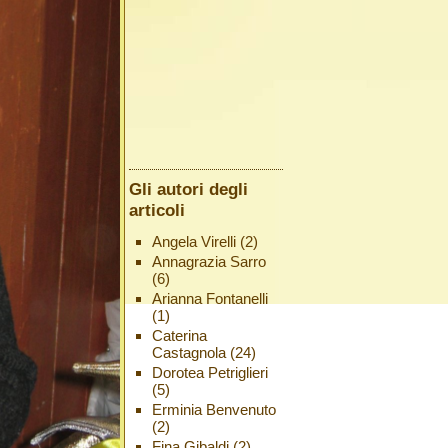
Gli autori degli
articoli
Angela Virelli
(2)
Annagrazia Sarro
(6)
Arianna Fontanelli
(1)
Caterina
Castagnola
(24)
Dorotea Petriglieri
(5)
Erminia Benvenuto
(2)
Fina Gibaldi
(2)