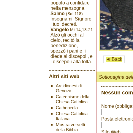
popolo a confidare
nella menzogna.
Salmo
(Sal 118)
Insegnami, Signore,
i tuoi decreti.
Vangelo
Mt 14,13-21
Alzò gli occhi al
cielo, recitò la
benedizione,
spezzò i pani e li
diede ai discepoli, e
◄ Back
i discepoli alla folla.
Altri siti web
Sottopagina del
Arcidiocesi di
Genova
Nessun co
Catechismo della
Chiesa Cattolica
Nome (obbligat
Cathopedia
Chiesa Cattolica
Italiana
Posta elettroni
Mostra versetti
della Bibbia
Sito Web