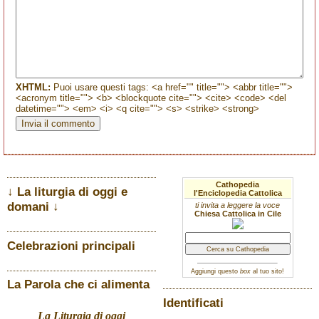
XHTML:
Puoi usare questi tags: <a href="" title=""> <abbr title="">
<acronym title=""> <b> <blockquote cite=""> <cite> <code> <del
datetime=""> <em> <i> <q cite=""> <s> <strike> <strong>
Cathopedia
↓ La liturgia di oggi e
l'Enciclopedia Cattolica
domani ↓
ti invita a leggere la voce
Chiesa Cattolica in Cile
Celebrazioni principali
Aggiungi questo
box
al tuo sito!
La Parola che ci alimenta
Identificati
La Liturgia di oggi