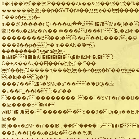
b�>j��)΄��!P�����ԫ��&���;�"k��B
��������p�SVT�(w��ę��!j���
��x�;�-
m��@J����nQ+���պ��כ��7�Ma�jf��J��ͱ4j���Ѳ�
撆R��x�ZMz�7v��IW���/d��ٞ�Тז�c�ZM~�ji�� ߒ��sQz�����Ԡ��DW��3�De�n"��M�+/
��������B��:�-�u��IJ���7j�委
���9��p�=�'m��AN�ޭ�=/
��������B��:�-
�n&������nUf���������q��x�ZM~�
c��
Ϲ�+,&��Ὰܢ��F[��(�1�*"��
ϒ��"J����ԧ�����<�;�b"�� ���"j��
,�!q�� қ�*]/
���؝�2��7�SMc�s"���ޭ�DQ/�应
�ܢ��F_��!� :�s"��
����7`��������F��+�SVT�n"��IJ�
�应����B ��4�
w�D"��IJ�׭�-`������S��9�Dr�ji��EJ߅��gJ�
应��
矁[��x�ZM~�n"��IB؃��!'����Тѕ��+��(m��IK�ʭ�/|
��ϐܢ��F[��x�ZMz�G�� %嬩