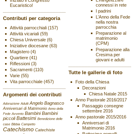
Iniziato il Congresso
connessi in rete
Eucaristico!
I padrini
L’Anno della Fede
Contributi per categoria
nella nostra
parrocchia
Attività parrocchiali
(157)
Preparazione al
Attività vicariali
(59)
matrimonio
Chiesa Universale
(6)
(CPM)
Iniziative diocesane
(63)
Preparazione alla
Magistero
(4)
Cresima per
Quartiere
(41)
giovani e adulti
Riflessioni
(3)
Sacramenti
(110)
Tutte le gallerie di foto
Varie
(55)
Vita parrocchiale
(457)
Foto della Chiesa
Decorazioni
Chiesa Natale 2015
Argomenti dei contributi
Anno Pastorale 2016/2017
Angelo Bagnasco
Adorazione
Adulti
Passaggio consegne
Anniversari di Matrimonio
Anno della
settembre 2016
Bambini
Bambini
Fede
Avvento
Anno pastorale 2015/2016
Battesimi
piccoli
Benedizione delle
Anniversari di
case
Bibbia
Campetto
Matrimonio 2016
Catechismo
Catechiste
Battesimo gemelli