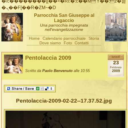
�/c��������[[��<�RI:�:c��MΎ��:z�졾
�ܢ��F[��R�ZM~�D
Parrocchia San Giuseppe al
Lagaccio
Una parrocchia impegnata
nell'evangelizzazione
Home
Calendario parrocchiale
Storia
Dove siamo
Foto
Contatti
Pentolaccia 2009
lunedì
23
Febbraio
Scritto da
Paolo Benvenuto
alle 10:55
2009
Pentolaccia-2009-02-22--17.37.52.jpg