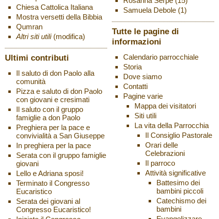
Rosanna Serpe
(15)
Chiesa Cattolica Italiana
Samuela Debole
(1)
Mostra versetti della Bibbia
Qumran
Tutte le pagine di
Altri siti utili
(modifica)
informazioni
Ultimi contributi
Calendario parrocchiale
Storia
Il saluto di don Paolo alla
Dove siamo
comunità
Contatti
Pizza e saluto di don Paolo
Pagine varie
con giovani e cresimati
Mappa dei visitatori
Il saluto con il gruppo
Siti utili
famiglie a don Paolo
La vita della Parrocchia
Preghiera per la pace e
Il Consiglio Pastorale
convivialità a San Giuseppe
Orari delle
In preghiera per la pace
Celebrazioni
Serata con il gruppo famiglie
Il parroco
giovani
Attività significative
Lello e Adriana sposi!
Battesimo dei
Terminato il Congresso
bambini piccoli
Eucaristico
Catechismo dei
Serata dei giovani al
bambini
Congresso Eucaristico!
Evangelizzare