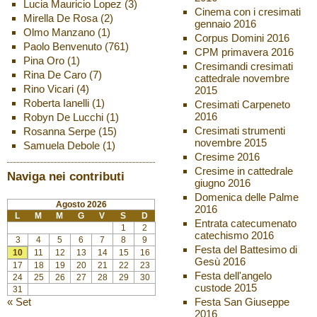
Lucia Mauricio Lopez
(3)
Cinema con i cresimati
Mirella De Rosa
(2)
gennaio 2016
Olmo Manzano
(1)
Corpus Domini 2016
Paolo Benvenuto
(761)
CPM primavera 2016
Pina Oro
(1)
Cresimandi cresimati
Rina De Caro
(7)
cattedrale novembre
Rino Vicari
(4)
2015
Roberta Ianelli
(1)
Cresimati Carpeneto
2016
Robyn De Lucchi
(1)
Cresimati strumenti
Rosanna Serpe
(15)
novembre 2015
Samuela Debole
(1)
Cresime 2016
Cresime in cattedrale
Naviga nei contributi
giugno 2016
Domenica delle Palme
Agosto 2026
2016
L
M
M
G
V
S
D
Entrata catecumenato
1
2
catechismo 2016
3
4
5
6
7
8
9
Festa del Battesimo di
10
11
12
13
14
15
16
Gesù 2016
17
18
19
20
21
22
23
Festa dell'angelo
24
25
26
27
28
29
30
custode 2015
31
« Set
Festa San Giuseppe
2016