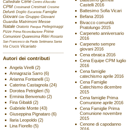
Cene
Cattedrale
Centro d'Ascolto
Castelli 2016
CPM
Cresimati
Cresimandi
Cresime
Battesimo Sofia Vicari
Defunti
Famiglie
Doglio
Eucaristia
Giovani
Befana 2016
Gruppo Giovani
Gite
Guardia
Matrimoni
Messe
Bivacco comunità
Natale
Oratorio
Pellegrinaggi
Pratolungo 2015
Pasqua
Pizze
Prime
Prima Riconciliazione
Carpeneto anniversario
Ritiri
Comunioni
Quaresima
Rosario
2016
San Francesco da Paola
Settimana Santa
Carpeneto sempre
Vicariato
Via Crucis
giovani 2016
Cena ebraica 2016
Autori dei contributi
Cena Equipe CPM luglio
2016
Angela Virelli
(2)
Cena famiglie
Annagrazia Sarro
(6)
catechismo aprile 2016
Arianna Fontanelli
(1)
Cena Famiglie
Caterina Castagnola
(24)
Catechismo dicembre
Dorotea Petriglieri
(5)
2015
Erminia Benvenuto
(2)
Cena famiglie Prima
Fina Gibaldi
(2)
Comunione aprile 2016
Gabriele Monte
(43)
Cena Famiglie Prima
Comunione novembre
Giuseppina Pignataro
(6)
2015
Ilaria Leopoldo
(2)
Cenone di capodanno
Lina Fiorello
(5)
2016