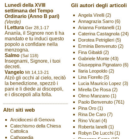
Gli autori degli articoli
Lunedì della XVIII
settimana del Tempo
Angela Virelli
(2)
Ordinario (Anno B pari)
Annagrazia Sarro
(6)
(Verde)
Arianna Fontanelli
(1)
I Lettura
Ger 28,1-17
Ananìa, il Signore non ti ha
Caterina Castagnola
(24)
mandato e tu induci questo
Dorotea Petriglieri
(5)
popolo a confidare nella
Erminia Benvenuto
(2)
menzogna.
Fina Gibaldi
(2)
Salmo
(Sal 118)
Gabriele Monte
(43)
Insegnami, Signore, i tuoi
Giuseppina Pignataro
(6)
decreti.
Ilaria Leopoldo
(2)
Vangelo
Mt 14,13-21
Lina Fiorello
(5)
Alzò gli occhi al cielo, recitò
Lucia Mauricio Lopez
(3)
la benedizione, spezzò i
pani e li diede ai discepoli,
Mirella De Rosa
(2)
e i discepoli alla folla.
Olmo Manzano
(1)
Paolo Benvenuto
(761)
Pina Oro
(1)
Altri siti web
Rina De Caro
(7)
Arcidiocesi di Genova
Rino Vicari
(4)
Catechismo della Chiesa
Roberta Ianelli
(1)
Cattolica
Robyn De Lucchi
(1)
Cathopedia