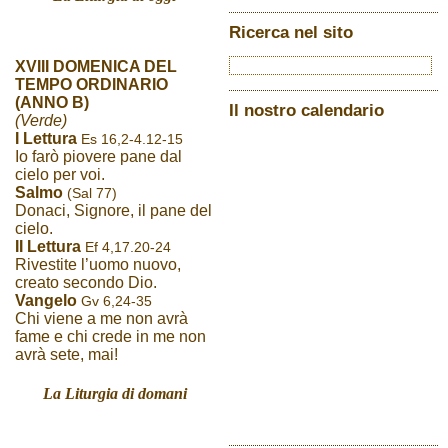
Ricerca nel sito
XVIII DOMENICA DEL
TEMPO ORDINARIO
(ANNO B)
Il nostro calendario
(Verde)
I Lettura
Es 16,2-4.12-15
Io farò piovere pane dal
cielo per voi.
Salmo
(Sal 77)
Donaci, Signore, il pane del
cielo.
II Lettura
Ef 4,17.20-24
Rivestite l’uomo nuovo,
creato secondo Dio.
Vangelo
Gv 6,24-35
Chi viene a me non avrà
fame e chi crede in me non
avrà sete, mai!
La Liturgia di domani