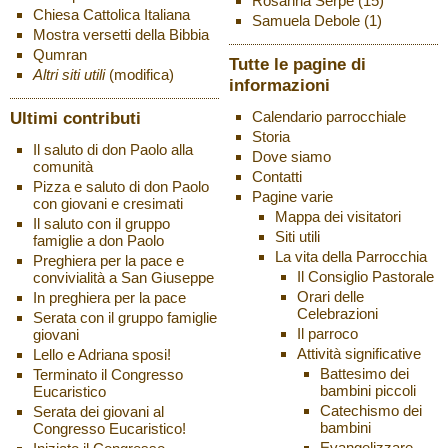
Rosanna Serpe
(15)
Chiesa Cattolica Italiana
Samuela Debole
(1)
Mostra versetti della Bibbia
Qumran
Tutte le pagine di
Altri siti utili
(modifica)
informazioni
Ultimi contributi
Calendario parrocchiale
Storia
Il saluto di don Paolo alla
Dove siamo
comunità
Contatti
Pizza e saluto di don Paolo
Pagine varie
con giovani e cresimati
Mappa dei visitatori
Il saluto con il gruppo
Siti utili
famiglie a don Paolo
La vita della Parrocchia
Preghiera per la pace e
Il Consiglio Pastorale
convivialità a San Giuseppe
Orari delle
In preghiera per la pace
Celebrazioni
Serata con il gruppo famiglie
Il parroco
giovani
Attività significative
Lello e Adriana sposi!
Battesimo dei
Terminato il Congresso
bambini piccoli
Eucaristico
Catechismo dei
Serata dei giovani al
bambini
Congresso Eucaristico!
Evangelizzare