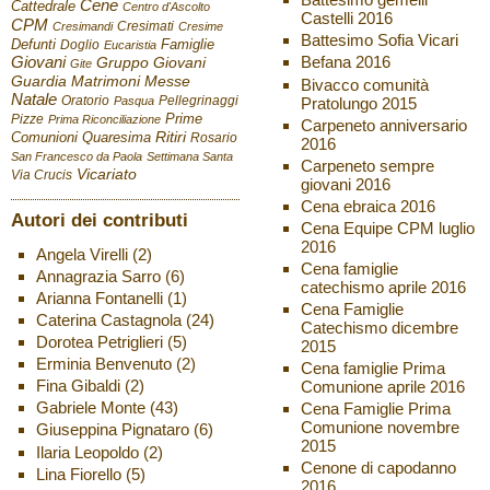
Cene
Cattedrale
Centro d'Ascolto
Castelli 2016
CPM
Cresimati
Cresimandi
Cresime
Battesimo Sofia Vicari
Defunti
Famiglie
Doglio
Eucaristia
Giovani
Befana 2016
Gruppo Giovani
Gite
Guardia
Matrimoni
Messe
Bivacco comunità
Natale
Oratorio
Pellegrinaggi
Pratolungo 2015
Pasqua
Pizze
Prime
Prima Riconciliazione
Carpeneto anniversario
Ritiri
Comunioni
Quaresima
Rosario
2016
San Francesco da Paola
Settimana Santa
Carpeneto sempre
Vicariato
Via Crucis
giovani 2016
Cena ebraica 2016
Autori dei contributi
Cena Equipe CPM luglio
2016
Angela Virelli
(2)
Cena famiglie
Annagrazia Sarro
(6)
catechismo aprile 2016
Arianna Fontanelli
(1)
Cena Famiglie
Caterina Castagnola
(24)
Catechismo dicembre
Dorotea Petriglieri
(5)
2015
Erminia Benvenuto
(2)
Cena famiglie Prima
Fina Gibaldi
(2)
Comunione aprile 2016
Gabriele Monte
(43)
Cena Famiglie Prima
Comunione novembre
Giuseppina Pignataro
(6)
2015
Ilaria Leopoldo
(2)
Cenone di capodanno
Lina Fiorello
(5)
2016