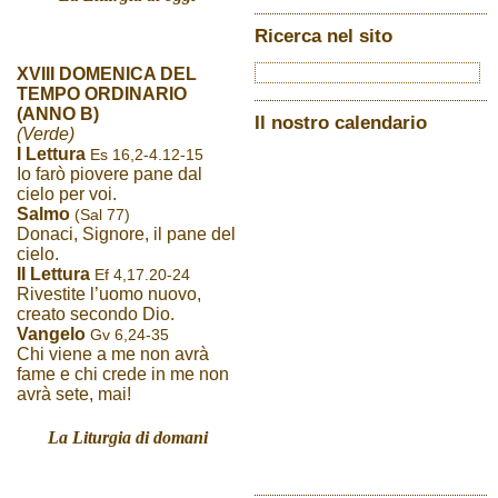
Ricerca nel sito
XVIII DOMENICA DEL
TEMPO ORDINARIO
(ANNO B)
Il nostro calendario
(Verde)
I Lettura
Es 16,2-4.12-15
Io farò piovere pane dal
cielo per voi.
Salmo
(Sal 77)
Donaci, Signore, il pane del
cielo.
II Lettura
Ef 4,17.20-24
Rivestite l’uomo nuovo,
creato secondo Dio.
Vangelo
Gv 6,24-35
Chi viene a me non avrà
fame e chi crede in me non
avrà sete, mai!
La Liturgia di domani