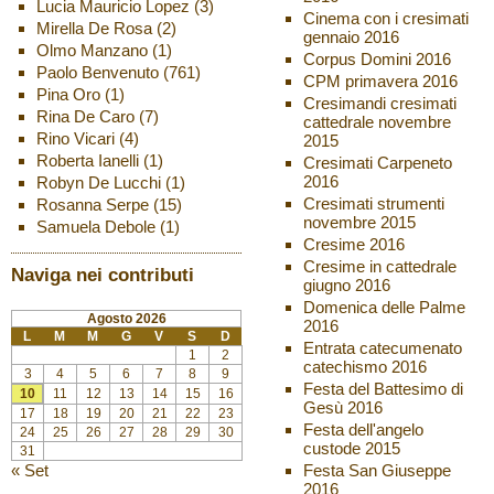
Lucia Mauricio Lopez
(3)
Cinema con i cresimati
Mirella De Rosa
(2)
gennaio 2016
Olmo Manzano
(1)
Corpus Domini 2016
Paolo Benvenuto
(761)
CPM primavera 2016
Pina Oro
(1)
Cresimandi cresimati
Rina De Caro
(7)
cattedrale novembre
Rino Vicari
(4)
2015
Roberta Ianelli
(1)
Cresimati Carpeneto
2016
Robyn De Lucchi
(1)
Cresimati strumenti
Rosanna Serpe
(15)
novembre 2015
Samuela Debole
(1)
Cresime 2016
Cresime in cattedrale
Naviga nei contributi
giugno 2016
Domenica delle Palme
Agosto 2026
2016
L
M
M
G
V
S
D
Entrata catecumenato
1
2
catechismo 2016
3
4
5
6
7
8
9
Festa del Battesimo di
10
11
12
13
14
15
16
Gesù 2016
17
18
19
20
21
22
23
Festa dell'angelo
24
25
26
27
28
29
30
custode 2015
31
« Set
Festa San Giuseppe
2016