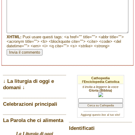
XHTML:
Puoi usare questi tags: <a href="" title=""> <abbr title="">
<acronym title=""> <b> <blockquote cite=""> <cite> <code> <del
datetime=""> <em> <i> <q cite=""> <s> <strike> <strong>
Cathopedia
↓ La liturgia di oggi e
l'Enciclopedia Cattolica
domani ↓
ti invita a leggere la voce
Gloria (Bibbia)
Celebrazioni principali
Aggiungi questo
box
al tuo sito!
La Parola che ci alimenta
Identificati
La Liturgia di oggi