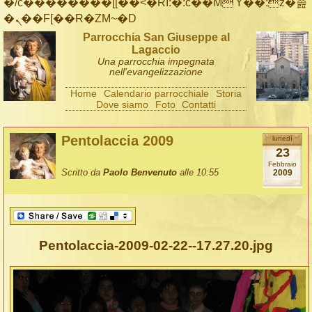
�/c��������[[��<�RI:�:c��MΎ��:z�졾
�ܢ��F[��R�ZM~�D
Parrocchia San Giuseppe al
Lagaccio
Una parrocchia impegnata
nell'evangelizzazione
Home
Calendario parrocchiale
Storia
Dove siamo
Foto
Contatti
Pentolaccia 2009
lunedì
23
Febbraio
Scritto da
Paolo Benvenuto
alle 10:55
2009
Pentolaccia-2009-02-22--17.27.20.jpg