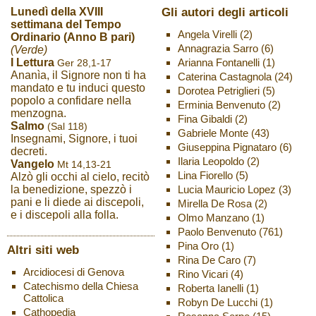
Gli autori degli articoli
Lunedì della XVIII
settimana del Tempo
Angela Virelli
(2)
Ordinario (Anno B pari)
Annagrazia Sarro
(6)
(Verde)
Arianna Fontanelli
(1)
I Lettura
Ger 28,1-17
Ananìa, il Signore non ti ha
Caterina Castagnola
(24)
mandato e tu induci questo
Dorotea Petriglieri
(5)
popolo a confidare nella
Erminia Benvenuto
(2)
menzogna.
Fina Gibaldi
(2)
Salmo
(Sal 118)
Gabriele Monte
(43)
Insegnami, Signore, i tuoi
Giuseppina Pignataro
(6)
decreti.
Ilaria Leopoldo
(2)
Vangelo
Mt 14,13-21
Lina Fiorello
(5)
Alzò gli occhi al cielo, recitò
Lucia Mauricio Lopez
(3)
la benedizione, spezzò i
pani e li diede ai discepoli,
Mirella De Rosa
(2)
e i discepoli alla folla.
Olmo Manzano
(1)
Paolo Benvenuto
(761)
Pina Oro
(1)
Altri siti web
Rina De Caro
(7)
Arcidiocesi di Genova
Rino Vicari
(4)
Catechismo della Chiesa
Roberta Ianelli
(1)
Cattolica
Robyn De Lucchi
(1)
Cathopedia