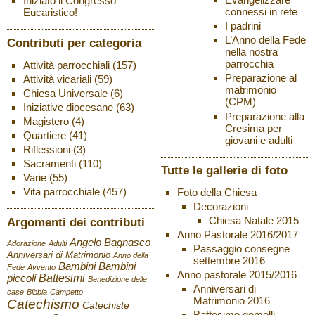
Iniziato il Congresso
connessi in rete
Eucaristico!
I padrini
L’Anno della Fede
Contributi per categoria
nella nostra
parrocchia
Attività parrocchiali
(157)
Preparazione al
Attività vicariali
(59)
matrimonio
Chiesa Universale
(6)
(CPM)
Iniziative diocesane
(63)
Preparazione alla
Magistero
(4)
Cresima per
Quartiere
(41)
giovani e adulti
Riflessioni
(3)
Sacramenti
(110)
Tutte le gallerie di foto
Varie
(55)
Vita parrocchiale
(457)
Foto della Chiesa
Decorazioni
Chiesa Natale 2015
Argomenti dei contributi
Anno Pastorale 2016/2017
Angelo Bagnasco
Adorazione
Adulti
Passaggio consegne
Anniversari di Matrimonio
Anno della
settembre 2016
Bambini
Bambini
Fede
Avvento
Anno pastorale 2015/2016
Battesimi
piccoli
Benedizione delle
Anniversari di
case
Bibbia
Campetto
Matrimonio 2016
Catechismo
Catechiste
Battesimo gemelli