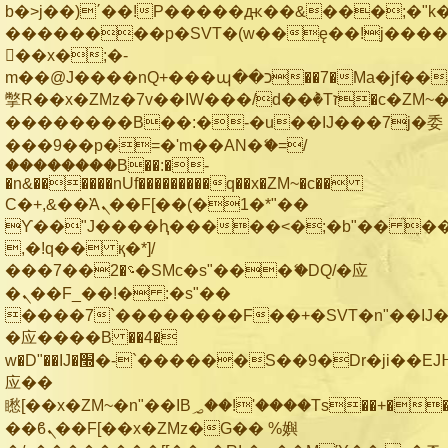
b�>j��)΄��!P�����ԫ��&���;�"k��B
��������p�SVT�(w��ę��!j���
��x�;�-
m��@J����nQ+���պ��כ��7�Ma�jf��J��ͱ4j���Ѳ�
撆R��x�ZMz�7v��IW���/d��ٞ�Тז�c�ZM~�ji�� ߒ��sQz�����Ԡ��DW��3�De�n"��M�+/
��������B��:�-�u��IJ���7j�委
���9��p�=�'m��AN�ޭ�=/
��������B��:�-
�n&������nUf���������q��x�ZM~�
c��
Ϲ�+,&��Ὰܢ��F[��(�1�*"��
ϒ��"J����ԧ�����<�;�b"�� ���"j��
,�!q�� қ�*]/
���؝�2��7�SMc�s"���ޭ�DQ/�应
�ܢ��F_��!� :�s"��
����7`��������F��+�SVT�n"��IJ�
�应����B ��4�
w�D"��IJ�׭�-`������S��9�Dr�ji��EJ߅��gJ�
应��
矁[��x�ZM~�n"��IB؃��!'����Тѕ��+��(m��IK�ʭ�/|
��ϐܢ��F[��x�ZMz�G�� %嬩