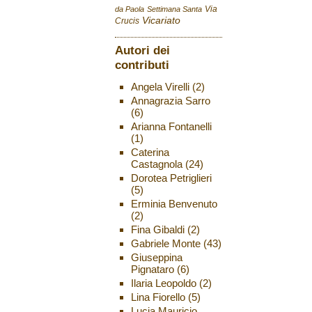
Via
da Paola
Settimana Santa
Vicariato
Crucis
Autori dei
contributi
Angela Virelli
(2)
Annagrazia Sarro
(6)
Arianna Fontanelli
(1)
Caterina
Castagnola
(24)
Dorotea Petriglieri
(5)
Erminia Benvenuto
(2)
Fina Gibaldi
(2)
Gabriele Monte
(43)
Giuseppina
Pignataro
(6)
Ilaria Leopoldo
(2)
Lina Fiorello
(5)
Lucia Mauricio