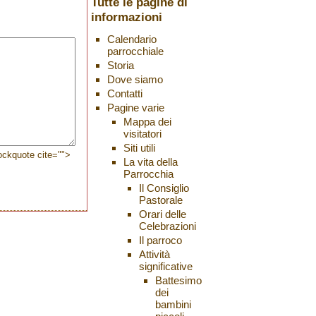
Tutte le pagine di
informazioni
Calendario
parrocchiale
Storia
Dove siamo
Contatti
Pagine varie
Mappa dei
visitatori
Siti utili
lockquote cite="">
La vita della
Parrocchia
Il Consiglio
Pastorale
Orari delle
Celebrazioni
Il parroco
Attività
significative
Battesimo
dei
bambini