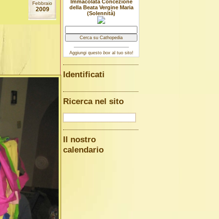
Immacolata Concezione
Febbraio
della Beata Vergine Maria
2009
(Solennità)
Aggiungi questo
box
al tuo sito!
Identificati
Ricerca nel sito
Il nostro
calendario