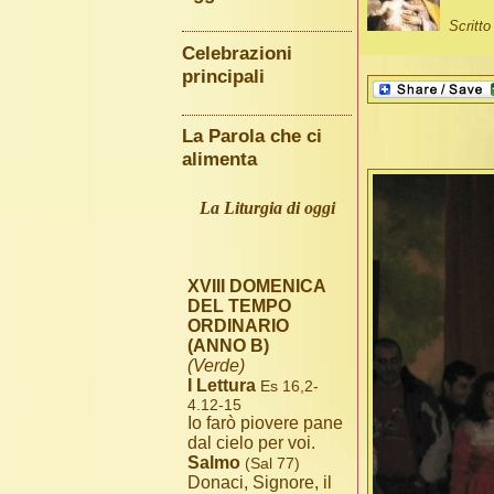
Scritt
Celebrazioni
principali
La Parola che ci
alimenta
La Liturgia di oggi
XVIII DOMENICA
DEL TEMPO
ORDINARIO
(ANNO B)
(Verde)
I Lettura
Es 16,2-
4.12-15
Io farò piovere pane
dal cielo per voi.
Salmo
(Sal 77)
Donaci, Signore, il