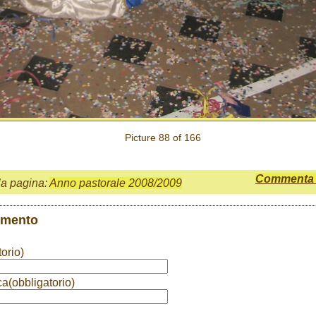
Picture 88 of 166
Commenta q
la pagina:
Anno pastorale 2008/2009
mmento
orio)
ca(obbligatorio)