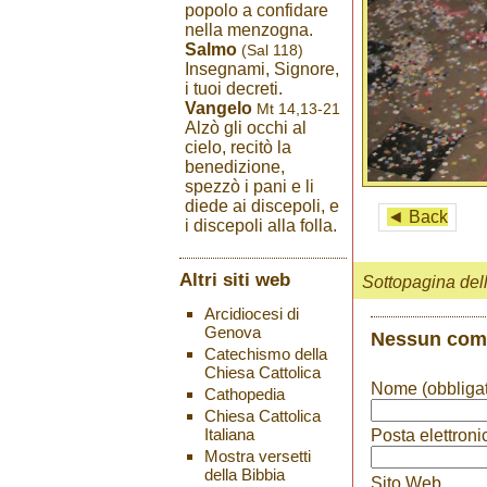
popolo a confidare
nella menzogna.
Salmo
(Sal 118)
Insegnami, Signore,
i tuoi decreti.
Vangelo
Mt 14,13-21
Alzò gli occhi al
cielo, recitò la
benedizione,
spezzò i pani e li
diede ai discepoli, e
◄ Back
i discepoli alla folla.
Altri siti web
Sottopagina del
Arcidiocesi di
Genova
Nessun co
Catechismo della
Chiesa Cattolica
Nome (obbligat
Cathopedia
Chiesa Cattolica
Italiana
Posta elettroni
Mostra versetti
della Bibbia
Sito Web