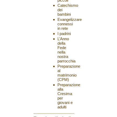
piccoli
Catechismo
dei
bambini
Evangelizzare
connessi
in rete
I padrini
L’Anno
della
Fede
nella
nostra
parrocchia
Preparazione
al
matrimonio
(CPM)
Preparazione
alla
Cresima
per
giovani e
adulti