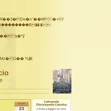
��������B��:�-
cio
e
Cathopedia
lunedì
l'Enciclopedia Cattolica
23
ti invita a leggere la voce