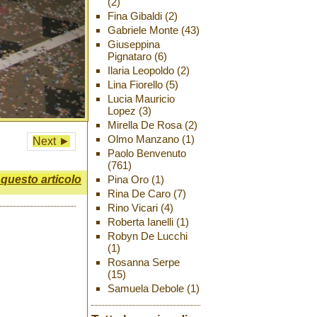
(2)
Fina Gibaldi
(2)
Gabriele Monte
(43)
Giuseppina
Pignataro
(6)
Ilaria Leopoldo
(2)
Lina Fiorello
(5)
Lucia Mauricio
Lopez
(3)
Mirella De Rosa
(2)
Olmo Manzano
(1)
Next ►
Paolo Benvenuto
(761)
uesto articolo
Pina Oro
(1)
Rina De Caro
(7)
Rino Vicari
(4)
Roberta Ianelli
(1)
Robyn De Lucchi
(1)
Rosanna Serpe
(15)
Samuela Debole
(1)