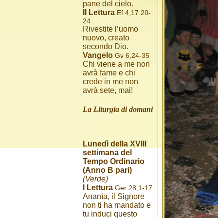
pane del cielo.
II Lettura
Ef 4,17.20-
24
Rivestite l’uomo
nuovo, creato
secondo Dio.
Vangelo
Gv 6,24-35
Chi viene a me non
avrà fame e chi
crede in me non
avrà sete, mai!
La Liturgia di domani
Lunedì della XVIII
settimana del
Tempo Ordinario
(Anno B pari)
(Verde)
I Lettura
Ger 28,1-17
Ananìa, il Signore
non ti ha mandato e
tu induci questo