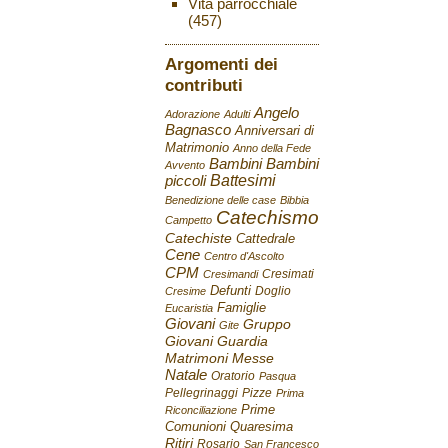
Vita parrocchiale
(457)
Argomenti dei
contributi
Angelo
Adorazione
Adulti
Bagnasco
Anniversari di
Matrimonio
Anno della Fede
Bambini
Bambini
Avvento
Battesimi
piccoli
Benedizione delle case
Bibbia
Catechismo
Campetto
Catechiste
Cattedrale
Cene
Centro d'Ascolto
CPM
Cresimati
Cresimandi
Defunti
Doglio
Cresime
Famiglie
Eucaristia
Giovani
Gruppo
Gite
Giovani
Guardia
Matrimoni
Messe
Natale
Oratorio
Pasqua
Pellegrinaggi
Pizze
Prima
Prime
Riconciliazione
Comunioni
Quaresima
Ritiri
Rosario
San Francesco