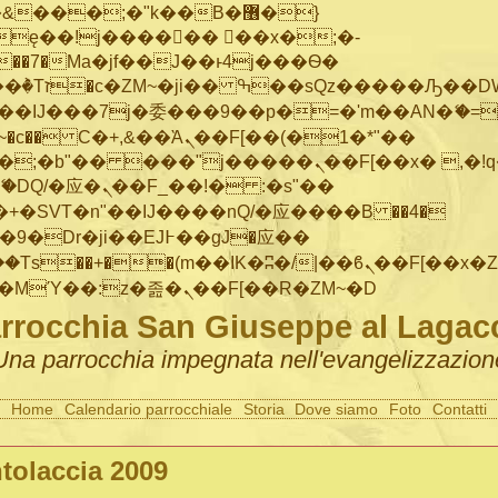
���;�"k��B�޶�}
ę��!j������ ��x�;�-
"��M�+/
IJ���7j�委���9��p�=�'m��AN�ޭ�=/
~�
c�� Ϲ�+,&��Ὰܢ��F[��(�1�*"��
�"j�����ܢ��F[��x� ,�!q�� қ�*]/
�SVT�n"��IJ����nQ/�应����B ��4�
�/c��������[[��<�RI:�:c��MΎ��:z�졾�ܢ��F[��R�ZM~�D
rrocchia San Giuseppe al Lagac
Una parrocchia impegnata nell'evangelizzazion
Home
Calendario parrocchiale
Storia
Dove siamo
Foto
Contatti
tolaccia 2009