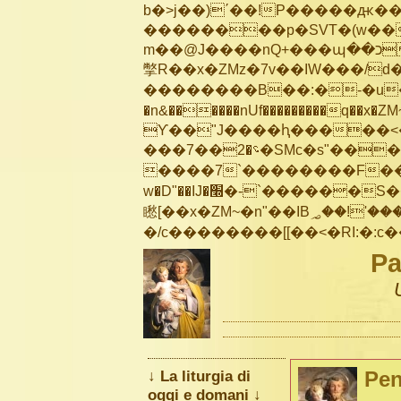
b�>j��)΄��!P�����ԫ��&
��������p�SVT�(w��
m��@J����nQ+���պ��כ��7�Ma�jf��J��ͱ4j���Ѳ�
撆R��x�ZMz�7v��IW���/d��ٞ�Тז�c�ZM~�ji�� ߒ��sQz�����Ԡ��DW��3�De�n
��������B��:�-�u��
�n&������nUf���������q��x�ZM
ϒ��"J����ԧ�����<�;�b"�� ��
���؝�2��7�SMc�s"���ޭ�DQ/�应�ܢ��F_��!� :�s"��
����7`��������F��+
w�D"��IJ�׭�-`������S��9�Dr�ji��EJ߅��gJ�应��
矁[��x�ZM~�n"��IB؃��!'����Тѕ��+��(m��IK�ʭ�/|��ϐܢ��F[��x�ZMz�G�� %嬩
Pa
↓ La liturgia di
Pen
oggi e domani ↓