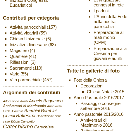
Iniziato il Congresso
connessi in rete
Eucaristico!
I padrini
L’Anno della Fede
Contributi per categoria
nella nostra
parrocchia
Attività parrocchiali
(157)
Preparazione al
Attività vicariali
(59)
matrimonio
Chiesa Universale
(6)
(CPM)
Iniziative diocesane
(63)
Preparazione alla
Magistero
(4)
Cresima per
Quartiere
(41)
giovani e adulti
Riflessioni
(3)
Sacramenti
(110)
Tutte le gallerie di foto
Varie
(55)
Vita parrocchiale
(457)
Foto della Chiesa
Decorazioni
Chiesa Natale 2015
Argomenti dei contributi
Anno Pastorale 2016/2017
Angelo Bagnasco
Adorazione
Adulti
Passaggio consegne
Anniversari di Matrimonio
Anno della
settembre 2016
Bambini
Bambini
Fede
Avvento
Anno pastorale 2015/2016
Battesimi
piccoli
Benedizione delle
Anniversari di
case
Bibbia
Campetto
Matrimonio 2016
Catechismo
Catechiste
Battesimo gemelli