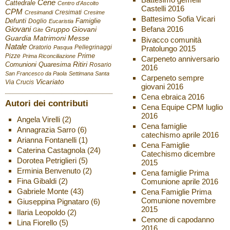
Cene
Cattedrale
Centro d'Ascolto
Castelli 2016
CPM
Cresimati
Cresimandi
Cresime
Battesimo Sofia Vicari
Defunti
Famiglie
Doglio
Eucaristia
Giovani
Befana 2016
Gruppo Giovani
Gite
Guardia
Matrimoni
Messe
Bivacco comunità
Natale
Oratorio
Pellegrinaggi
Pratolungo 2015
Pasqua
Pizze
Prime
Prima Riconciliazione
Carpeneto anniversario
Ritiri
Comunioni
Quaresima
Rosario
2016
San Francesco da Paola
Settimana Santa
Carpeneto sempre
Vicariato
Via Crucis
giovani 2016
Cena ebraica 2016
Autori dei contributi
Cena Equipe CPM luglio
2016
Angela Virelli
(2)
Cena famiglie
Annagrazia Sarro
(6)
catechismo aprile 2016
Arianna Fontanelli
(1)
Cena Famiglie
Caterina Castagnola
(24)
Catechismo dicembre
Dorotea Petriglieri
(5)
2015
Erminia Benvenuto
(2)
Cena famiglie Prima
Fina Gibaldi
(2)
Comunione aprile 2016
Gabriele Monte
(43)
Cena Famiglie Prima
Comunione novembre
Giuseppina Pignataro
(6)
2015
Ilaria Leopoldo
(2)
Cenone di capodanno
Lina Fiorello
(5)
2016