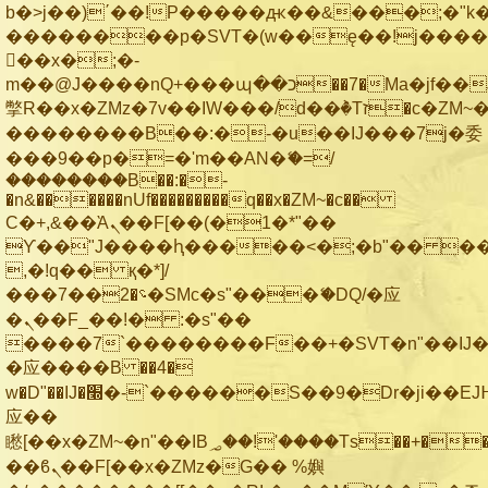
b�>j��)΄��!P�����ԫ��&���;�"k��B
��������p�SVT�(w��ę��!j���
��x�;�-
m��@J����nQ+���պ��כ��7�Ma�jf��J��ͱ4j���Ѳ�
撆R��x�ZMz�7v��IW���/d��ٞ�Тז�c�ZM~�ji�� ߒ��sQz�����Ԡ��DW��3�De�n"��M�+/
��������B��:�-�u��IJ���7j�委
���9��p�=�'m��AN�ޭ�=/
��������B��:�-
�n&������nUf���������q��x�ZM~�
c��
Ϲ�+,&��Ὰܢ��F[��(�1�*"��
ϒ��"J����ԧ�����<�;�b"�� ���"j��
,�!q�� қ�*]/
���؝�2��7�SMc�s"���ޭ�DQ/�应
�ܢ��F_��!� :�s"��
����7`��������F��+�SVT�n"��IJ�
�应����B ��4�
w�D"��IJ�׭�-`������S��9�Dr�ji��EJ߅��gJ�
应��
矁[��x�ZM~�n"��IB؃��!'����Тѕ��+��(m��IK�ʭ�/|
��ϐܢ��F[��x�ZMz�G�� %嬩