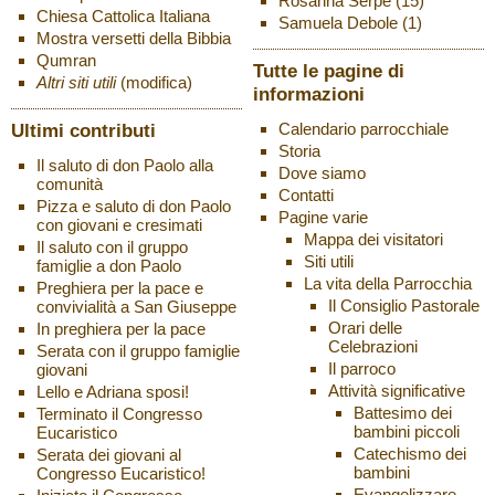
Rosanna Serpe
(15)
Chiesa Cattolica Italiana
Samuela Debole
(1)
Mostra versetti della Bibbia
Qumran
Tutte le pagine di
Altri siti utili
(modifica)
informazioni
Ultimi contributi
Calendario parrocchiale
Storia
Il saluto di don Paolo alla
Dove siamo
comunità
Contatti
Pizza e saluto di don Paolo
Pagine varie
con giovani e cresimati
Mappa dei visitatori
Il saluto con il gruppo
Siti utili
famiglie a don Paolo
La vita della Parrocchia
Preghiera per la pace e
Il Consiglio Pastorale
convivialità a San Giuseppe
Orari delle
In preghiera per la pace
Celebrazioni
Serata con il gruppo famiglie
Il parroco
giovani
Attività significative
Lello e Adriana sposi!
Battesimo dei
Terminato il Congresso
bambini piccoli
Eucaristico
Catechismo dei
Serata dei giovani al
bambini
Congresso Eucaristico!
Evangelizzare