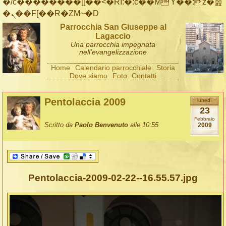
�/c��������[[��<�RI:�:c��MΎ��:z�졾
�ܢ��F[��R�ZM~�D
Parrocchia San Giuseppe al
Lagaccio
Una parrocchia impegnata
nell'evangelizzazione
Home
Calendario parrocchiale
Storia
Dove siamo
Foto
Contatti
Pentolaccia 2009
lunedì
23
Febbraio
Scritto da
Paolo Benvenuto
alle 10:55
2009
Pentolaccia-2009-02-22--16.55.57.jpg