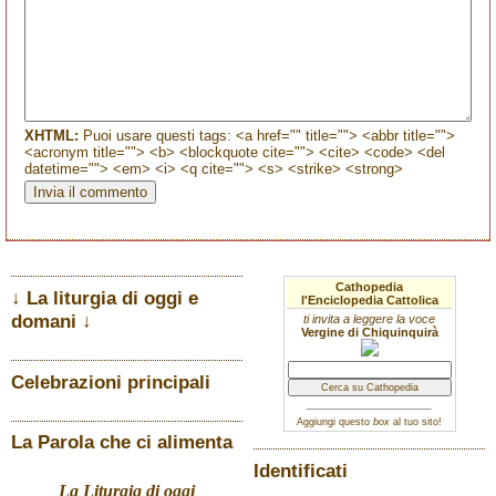
XHTML:
Puoi usare questi tags: <a href="" title=""> <abbr title="">
<acronym title=""> <b> <blockquote cite=""> <cite> <code> <del
datetime=""> <em> <i> <q cite=""> <s> <strike> <strong>
Cathopedia
↓ La liturgia di oggi e
l'Enciclopedia Cattolica
domani ↓
ti invita a leggere la voce
Vergine di Chiquinquirà
Celebrazioni principali
Aggiungi questo
box
al tuo sito!
La Parola che ci alimenta
Identificati
La Liturgia di oggi