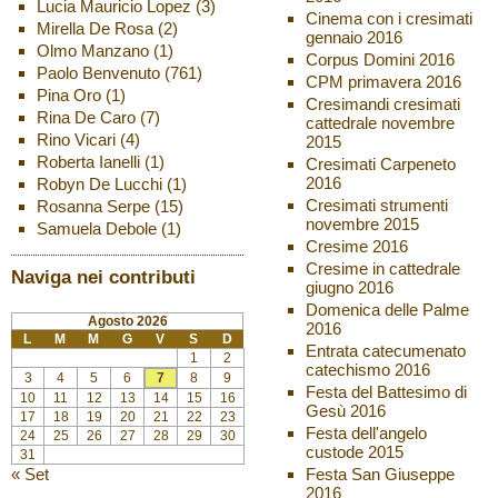
Lucia Mauricio Lopez
(3)
Cinema con i cresimati
Mirella De Rosa
(2)
gennaio 2016
Olmo Manzano
(1)
Corpus Domini 2016
Paolo Benvenuto
(761)
CPM primavera 2016
Pina Oro
(1)
Cresimandi cresimati
Rina De Caro
(7)
cattedrale novembre
Rino Vicari
(4)
2015
Roberta Ianelli
(1)
Cresimati Carpeneto
2016
Robyn De Lucchi
(1)
Cresimati strumenti
Rosanna Serpe
(15)
novembre 2015
Samuela Debole
(1)
Cresime 2016
Cresime in cattedrale
Naviga nei contributi
giugno 2016
Domenica delle Palme
Agosto 2026
2016
L
M
M
G
V
S
D
Entrata catecumenato
1
2
catechismo 2016
3
4
5
6
7
8
9
Festa del Battesimo di
10
11
12
13
14
15
16
Gesù 2016
17
18
19
20
21
22
23
Festa dell'angelo
24
25
26
27
28
29
30
custode 2015
31
« Set
Festa San Giuseppe
2016