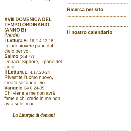
Ricerca nel sito
XVIII DOMENICA DEL
TEMPO ORDINARIO
(ANNO B)
Il nostro calendario
(Verde)
I Lettura
Es 16,2-4.12-15
Io farò piovere pane dal
cielo per voi.
Salmo
(Sal 77)
Donaci, Signore, il pane del
cielo.
II Lettura
Ef 4,17.20-24
Rivestite l’uomo nuovo,
creato secondo Dio.
Vangelo
Gv 6,24-35
Chi viene a me non avrà
fame e chi crede in me non
avrà sete, mai!
La Liturgia di domani