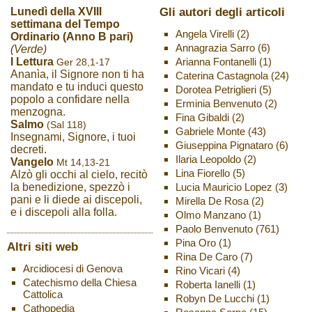
Gli autori degli articoli
Lunedì della XVIII
settimana del Tempo
Angela Virelli
(2)
Ordinario (Anno B pari)
Annagrazia Sarro
(6)
(Verde)
Arianna Fontanelli
(1)
I Lettura
Ger 28,1-17
Ananìa, il Signore non ti ha
Caterina Castagnola
(24)
mandato e tu induci questo
Dorotea Petriglieri
(5)
popolo a confidare nella
Erminia Benvenuto
(2)
menzogna.
Fina Gibaldi
(2)
Salmo
(Sal 118)
Gabriele Monte
(43)
Insegnami, Signore, i tuoi
Giuseppina Pignataro
(6)
decreti.
Ilaria Leopoldo
(2)
Vangelo
Mt 14,13-21
Lina Fiorello
(5)
Alzò gli occhi al cielo, recitò
Lucia Mauricio Lopez
(3)
la benedizione, spezzò i
pani e li diede ai discepoli,
Mirella De Rosa
(2)
e i discepoli alla folla.
Olmo Manzano
(1)
Paolo Benvenuto
(761)
Pina Oro
(1)
Altri siti web
Rina De Caro
(7)
Arcidiocesi di Genova
Rino Vicari
(4)
Catechismo della Chiesa
Roberta Ianelli
(1)
Cattolica
Robyn De Lucchi
(1)
Cathopedia