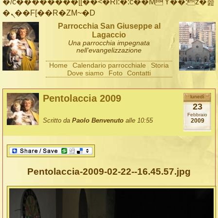
�/c��������[[��<�RI:�:c��MΎ��:z�졾
�ܢ��F[��R�ZM~�D
Parrocchia San Giuseppe al
Lagaccio
Una parrocchia impegnata
nell'evangelizzazione
Home
Calendario parrocchiale
Storia
Dove siamo
Foto
Contatti
Pentolaccia 2009
lunedì
23
Febbraio
Scritto da
Paolo Benvenuto
alle 10:55
2009
Pentolaccia-2009-02-22--16.45.57.jpg