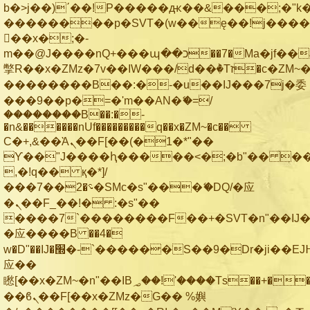
b�>j��)΄��!P�����ԫ��&���;�"k��B
��������p�SVT�(w��ę��!j���
��x�;�-
m��@J����nQ+���պ��כ��7�Ma�jf��J��ͱ4j���Ѳ�
撆R��x�ZMz�7v��IW���/d��ٞ�Тז�c�ZM~�ji�� ߒ��sQz�����Ԡ��DW��3�De�n"��M�+/
��������B��:�-�u��IJ���7j�委
���9��p�=�'m��AN�ޭ�=/
��������B��:�-
�n&������nUf���������q��x�ZM~�
c��
Ϲ�+,&��Ὰܢ��F[��(�1�*"��
ϒ��"J����ԧ�����<�;�b"�� ���"j��
,�!q�� қ�*]/
���؝�2��7�SMc�s"���ޭ�DQ/�应
�ܢ��F_��!� :�s"��
����7`��������F��+�SVT�n"��IJ�
�应����B ��4�
w�D"��IJ�׭�-`������S��9�Dr�ji��EJ߅��gJ�
应��
矁[��x�ZM~�n"��IB؃��!'����Тѕ��+��(m��IK�ʭ�/|
��ϐܢ��F[��x�ZMz�G�� %嬩