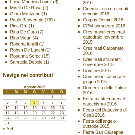
Lucia Mauricio Lopez
(3)
2016
Mirella De Rosa
(2)
Cinema con i cresimati
Olmo Manzano
(1)
gennaio 2016
Paolo Benvenuto
(761)
Corpus Domini 2016
Pina Oro
(1)
CPM primavera 2016
Rina De Caro
(7)
Cresimandi cresimati
cattedrale novembre
Rino Vicari
(4)
2015
Roberta Ianelli
(1)
Cresimati Carpeneto
Robyn De Lucchi
(1)
2016
Rosanna Serpe
(15)
Cresimati strumenti
Samuela Debole
(1)
novembre 2015
Cresime 2016
Naviga nei contributi
Cresime in cattedrale
giugno 2016
Agosto 2026
Domenica delle Palme
L
M
M
G
V
S
D
2016
1
2
Entrata catecumenato
3
4
5
6
7
8
9
catechismo 2016
10
11
12
13
14
15
16
Festa del Battesimo di
17
18
19
20
21
22
23
Gesù 2016
24
25
26
27
28
29
30
Festa dell'angelo
31
custode 2015
« Set
Festa San Giuseppe