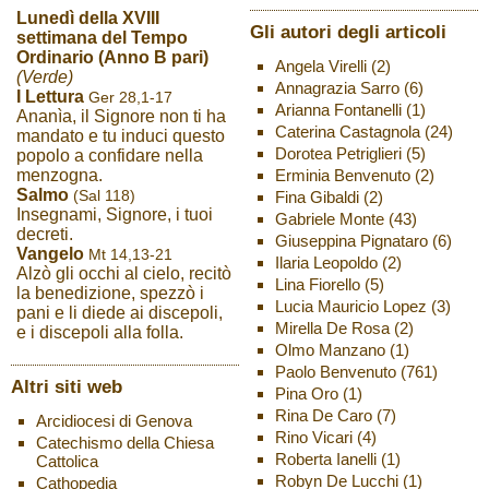
Lunedì della XVIII
Gli autori degli articoli
settimana del Tempo
Ordinario (Anno B pari)
Angela Virelli
(2)
(Verde)
Annagrazia Sarro
(6)
I Lettura
Ger 28,1-17
Arianna Fontanelli
(1)
Ananìa, il Signore non ti ha
Caterina Castagnola
(24)
mandato e tu induci questo
Dorotea Petriglieri
(5)
popolo a confidare nella
Erminia Benvenuto
(2)
menzogna.
Salmo
(Sal 118)
Fina Gibaldi
(2)
Insegnami, Signore, i tuoi
Gabriele Monte
(43)
decreti.
Giuseppina Pignataro
(6)
Vangelo
Mt 14,13-21
Ilaria Leopoldo
(2)
Alzò gli occhi al cielo, recitò
Lina Fiorello
(5)
la benedizione, spezzò i
Lucia Mauricio Lopez
(3)
pani e li diede ai discepoli,
Mirella De Rosa
(2)
e i discepoli alla folla.
Olmo Manzano
(1)
Paolo Benvenuto
(761)
Altri siti web
Pina Oro
(1)
Rina De Caro
(7)
Arcidiocesi di Genova
Rino Vicari
(4)
Catechismo della Chiesa
Roberta Ianelli
(1)
Cattolica
Robyn De Lucchi
(1)
Cathopedia