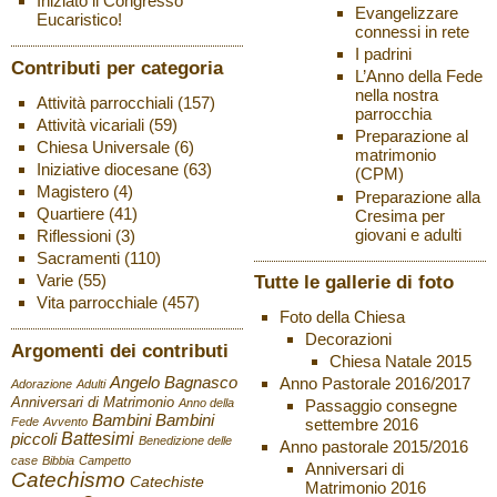
Iniziato il Congresso
Evangelizzare
Eucaristico!
connessi in rete
I padrini
Contributi per categoria
L’Anno della Fede
nella nostra
Attività parrocchiali
(157)
parrocchia
Attività vicariali
(59)
Preparazione al
Chiesa Universale
(6)
matrimonio
Iniziative diocesane
(63)
(CPM)
Magistero
(4)
Preparazione alla
Quartiere
(41)
Cresima per
giovani e adulti
Riflessioni
(3)
Sacramenti
(110)
Varie
(55)
Tutte le gallerie di foto
Vita parrocchiale
(457)
Foto della Chiesa
Decorazioni
Argomenti dei contributi
Chiesa Natale 2015
Angelo Bagnasco
Anno Pastorale 2016/2017
Adorazione
Adulti
Anniversari di Matrimonio
Anno della
Passaggio consegne
Bambini
Bambini
Fede
Avvento
settembre 2016
Battesimi
piccoli
Benedizione delle
Anno pastorale 2015/2016
case
Bibbia
Campetto
Anniversari di
Catechismo
Catechiste
Matrimonio 2016