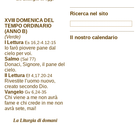
Ricerca nel sito
XVIII DOMENICA DEL
TEMPO ORDINARIO
(ANNO B)
(Verde)
Il nostro calendario
I Lettura
Es 16,2-4.12-15
Io farò piovere pane dal
cielo per voi.
Salmo
(Sal 77)
Donaci, Signore, il pane del
cielo.
II Lettura
Ef 4,17.20-24
Rivestite l’uomo nuovo,
creato secondo Dio.
Vangelo
Gv 6,24-35
Chi viene a me non avrà
fame e chi crede in me non
avrà sete, mai!
La Liturgia di domani