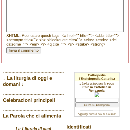
XHTML:
Puoi usare questi tags: <a href="" title=""> <abbr title="">
<acronym title=""> <b> <blockquote cite=""> <cite> <code> <del
datetime=""> <em> <i> <q cite=""> <s> <strike> <strong>
Cathopedia
↓ La liturgia di oggi e
l'Enciclopedia Cattolica
domani ↓
ti invita a leggere la voce
Chiesa Cattolica in
Venezuela
Celebrazioni principali
Aggiungi questo
box
al tuo sito!
La Parola che ci alimenta
Identificati
La Liturgia di oggi