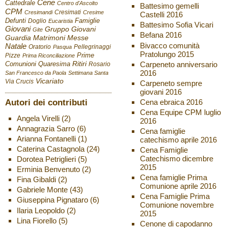
Cene
Cattedrale
Centro d'Ascolto
Battesimo gemelli
CPM
Cresimati
Cresimandi
Cresime
Castelli 2016
Defunti
Famiglie
Doglio
Eucaristia
Battesimo Sofia Vicari
Giovani
Gruppo Giovani
Gite
Befana 2016
Guardia
Matrimoni
Messe
Bivacco comunità
Natale
Oratorio
Pellegrinaggi
Pasqua
Pratolungo 2015
Pizze
Prime
Prima Riconciliazione
Ritiri
Carpeneto anniversario
Comunioni
Quaresima
Rosario
2016
San Francesco da Paola
Settimana Santa
Vicariato
Via Crucis
Carpeneto sempre
giovani 2016
Autori dei contributi
Cena ebraica 2016
Cena Equipe CPM luglio
Angela Virelli
(2)
2016
Annagrazia Sarro
(6)
Cena famiglie
Arianna Fontanelli
(1)
catechismo aprile 2016
Caterina Castagnola
(24)
Cena Famiglie
Catechismo dicembre
Dorotea Petriglieri
(5)
2015
Erminia Benvenuto
(2)
Cena famiglie Prima
Fina Gibaldi
(2)
Comunione aprile 2016
Gabriele Monte
(43)
Cena Famiglie Prima
Giuseppina Pignataro
(6)
Comunione novembre
Ilaria Leopoldo
(2)
2015
Lina Fiorello
(5)
Cenone di capodanno