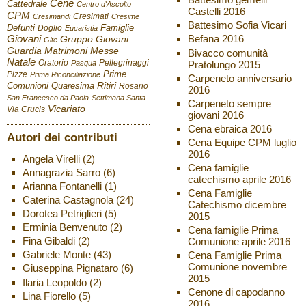
Cene
Cattedrale
Centro d'Ascolto
Castelli 2016
CPM
Cresimati
Cresimandi
Cresime
Battesimo Sofia Vicari
Defunti
Famiglie
Doglio
Eucaristia
Giovani
Befana 2016
Gruppo Giovani
Gite
Guardia
Matrimoni
Messe
Bivacco comunità
Natale
Oratorio
Pellegrinaggi
Pratolungo 2015
Pasqua
Pizze
Prime
Prima Riconciliazione
Carpeneto anniversario
Ritiri
Comunioni
Quaresima
Rosario
2016
San Francesco da Paola
Settimana Santa
Carpeneto sempre
Vicariato
Via Crucis
giovani 2016
Cena ebraica 2016
Autori dei contributi
Cena Equipe CPM luglio
2016
Angela Virelli
(2)
Cena famiglie
Annagrazia Sarro
(6)
catechismo aprile 2016
Arianna Fontanelli
(1)
Cena Famiglie
Caterina Castagnola
(24)
Catechismo dicembre
Dorotea Petriglieri
(5)
2015
Erminia Benvenuto
(2)
Cena famiglie Prima
Fina Gibaldi
(2)
Comunione aprile 2016
Gabriele Monte
(43)
Cena Famiglie Prima
Comunione novembre
Giuseppina Pignataro
(6)
2015
Ilaria Leopoldo
(2)
Cenone di capodanno
Lina Fiorello
(5)
2016