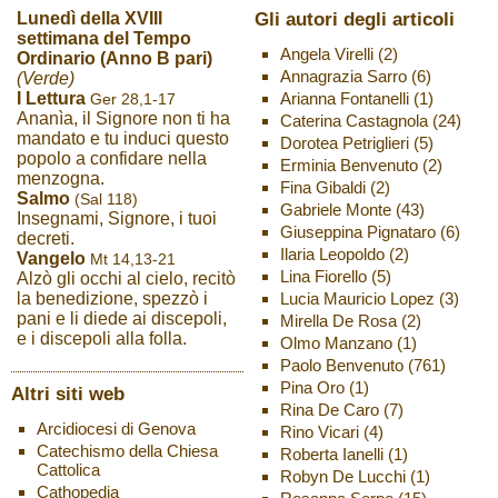
Gli autori degli articoli
Lunedì della XVIII
settimana del Tempo
Angela Virelli
(2)
Ordinario (Anno B pari)
Annagrazia Sarro
(6)
(Verde)
Arianna Fontanelli
(1)
I Lettura
Ger 28,1-17
Ananìa, il Signore non ti ha
Caterina Castagnola
(24)
mandato e tu induci questo
Dorotea Petriglieri
(5)
popolo a confidare nella
Erminia Benvenuto
(2)
menzogna.
Fina Gibaldi
(2)
Salmo
(Sal 118)
Gabriele Monte
(43)
Insegnami, Signore, i tuoi
Giuseppina Pignataro
(6)
decreti.
Ilaria Leopoldo
(2)
Vangelo
Mt 14,13-21
Lina Fiorello
(5)
Alzò gli occhi al cielo, recitò
Lucia Mauricio Lopez
(3)
la benedizione, spezzò i
pani e li diede ai discepoli,
Mirella De Rosa
(2)
e i discepoli alla folla.
Olmo Manzano
(1)
Paolo Benvenuto
(761)
Pina Oro
(1)
Altri siti web
Rina De Caro
(7)
Arcidiocesi di Genova
Rino Vicari
(4)
Catechismo della Chiesa
Roberta Ianelli
(1)
Cattolica
Robyn De Lucchi
(1)
Cathopedia