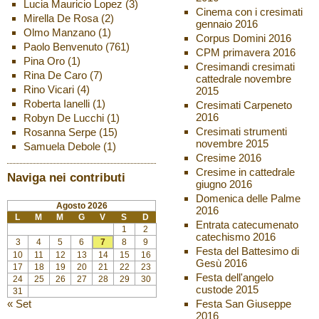
Lucia Mauricio Lopez
(3)
Cinema con i cresimati
Mirella De Rosa
(2)
gennaio 2016
Olmo Manzano
(1)
Corpus Domini 2016
Paolo Benvenuto
(761)
CPM primavera 2016
Pina Oro
(1)
Cresimandi cresimati
Rina De Caro
(7)
cattedrale novembre
Rino Vicari
(4)
2015
Roberta Ianelli
(1)
Cresimati Carpeneto
2016
Robyn De Lucchi
(1)
Cresimati strumenti
Rosanna Serpe
(15)
novembre 2015
Samuela Debole
(1)
Cresime 2016
Cresime in cattedrale
Naviga nei contributi
giugno 2016
Domenica delle Palme
Agosto 2026
2016
L
M
M
G
V
S
D
Entrata catecumenato
1
2
catechismo 2016
3
4
5
6
7
8
9
Festa del Battesimo di
10
11
12
13
14
15
16
Gesù 2016
17
18
19
20
21
22
23
Festa dell'angelo
24
25
26
27
28
29
30
custode 2015
31
« Set
Festa San Giuseppe
2016