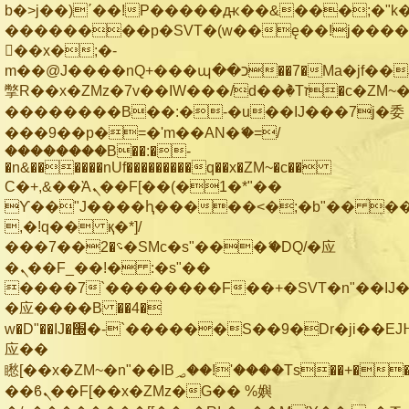
b�>j��)΄��!P�����ԫ��&���;�"k��B
��������p�SVT�(w��ę��!j���
��x�;�-
m��@J����nQ+���պ��כ��7�Ma�jf��J��ͱ4j���Ѳ�
撆R��x�ZMz�7v��IW���/d��ٞ�Тז�c�ZM~�ji�� ߒ��sQz�����Ԡ��DW��3�De�n"��M�+/
��������B��:�-�u��IJ���7j�委
���9��p�=�'m��AN�ޭ�=/
��������B��:�-
�n&������nUf���������q��x�ZM~�
c��
Ϲ�+,&��Ὰܢ��F[��(�1�*"��
ϒ��"J����ԧ�����<�;�b"�� ���"j��
,�!q�� қ�*]/
���؝�2��7�SMc�s"���ޭ�DQ/�应
�ܢ��F_��!� :�s"��
����7`��������F��+�SVT�n"��IJ�
�应����B ��4�
w�D"��IJ�׭�-`������S��9�Dr�ji��EJ߅��gJ�
应��
矁[��x�ZM~�n"��IB؃��!'����Тѕ��+��(m��IK�ʭ�/|
��ϐܢ��F[��x�ZMz�G�� %嬩