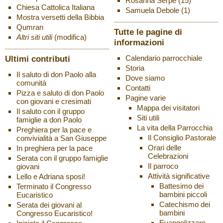
Rosanna Serpe
(15)
Chiesa Cattolica Italiana
Samuela Debole
(1)
Mostra versetti della Bibbia
Qumran
Tutte le pagine di
Altri siti utili
(modifica)
informazioni
Ultimi contributi
Calendario parrocchiale
Storia
Il saluto di don Paolo alla
Dove siamo
comunità
Contatti
Pizza e saluto di don Paolo
Pagine varie
con giovani e cresimati
Mappa dei visitatori
Il saluto con il gruppo
Siti utili
famiglie a don Paolo
La vita della Parrocchia
Preghiera per la pace e
Il Consiglio Pastorale
convivialità a San Giuseppe
Orari delle
In preghiera per la pace
Celebrazioni
Serata con il gruppo famiglie
Il parroco
giovani
Attività significative
Lello e Adriana sposi!
Battesimo dei
Terminato il Congresso
bambini piccoli
Eucaristico
Catechismo dei
Serata dei giovani al
bambini
Congresso Eucaristico!
Evangelizzare