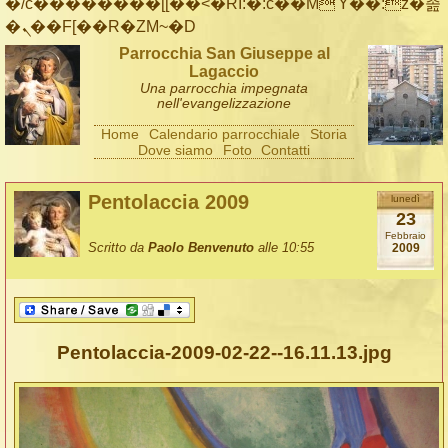
�/c��������[[��<�RI:�:c��MΎ��:z�졾
�ܢ��F[��R�ZM~�D
Parrocchia San Giuseppe al
Lagaccio
Una parrocchia impegnata
nell'evangelizzazione
Home
Calendario parrocchiale
Storia
Dove siamo
Foto
Contatti
Pentolaccia 2009
lunedì
23
Febbraio
Scritto da
Paolo Benvenuto
alle 10:55
2009
Pentolaccia-2009-02-22--16.11.13.jpg