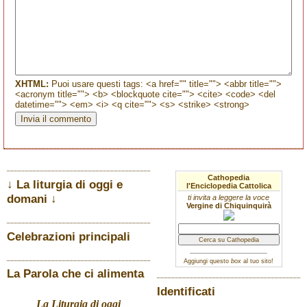
XHTML:
Puoi usare questi tags: <a href="" title=""> <abbr title="">
<acronym title=""> <b> <blockquote cite=""> <cite> <code> <del
datetime=""> <em> <i> <q cite=""> <s> <strike> <strong>
Cathopedia
↓ La liturgia di oggi e
l'Enciclopedia Cattolica
domani ↓
ti invita a leggere la voce
Vergine di Chiquinquirà
Celebrazioni principali
Aggiungi questo
box
al tuo sito!
La Parola che ci alimenta
Identificati
La Liturgia di oggi