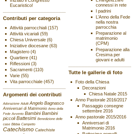
Iniziato il Congresso
connessi in rete
Eucaristico!
I padrini
L’Anno della Fede
Contributi per categoria
nella nostra
parrocchia
Attività parrocchiali
(157)
Preparazione al
Attività vicariali
(59)
matrimonio
Chiesa Universale
(6)
(CPM)
Iniziative diocesane
(63)
Preparazione alla
Magistero
(4)
Cresima per
Quartiere
(41)
giovani e adulti
Riflessioni
(3)
Sacramenti
(110)
Tutte le gallerie di foto
Varie
(55)
Vita parrocchiale
(457)
Foto della Chiesa
Decorazioni
Chiesa Natale 2015
Argomenti dei contributi
Anno Pastorale 2016/2017
Angelo Bagnasco
Adorazione
Adulti
Passaggio consegne
Anniversari di Matrimonio
Anno della
settembre 2016
Bambini
Bambini
Fede
Avvento
Anno pastorale 2015/2016
Battesimi
piccoli
Benedizione delle
Anniversari di
case
Bibbia
Campetto
Matrimonio 2016
Catechismo
Catechiste
Battesimo gemelli