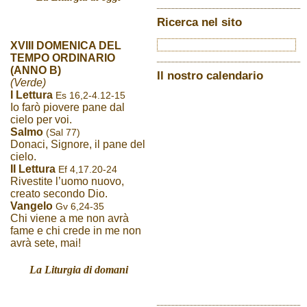
Ricerca nel sito
XVIII DOMENICA DEL
TEMPO ORDINARIO
(ANNO B)
Il nostro calendario
(Verde)
I Lettura
Es 16,2-4.12-15
Io farò piovere pane dal
cielo per voi.
Salmo
(Sal 77)
Donaci, Signore, il pane del
cielo.
II Lettura
Ef 4,17.20-24
Rivestite l’uomo nuovo,
creato secondo Dio.
Vangelo
Gv 6,24-35
Chi viene a me non avrà
fame e chi crede in me non
avrà sete, mai!
La Liturgia di domani